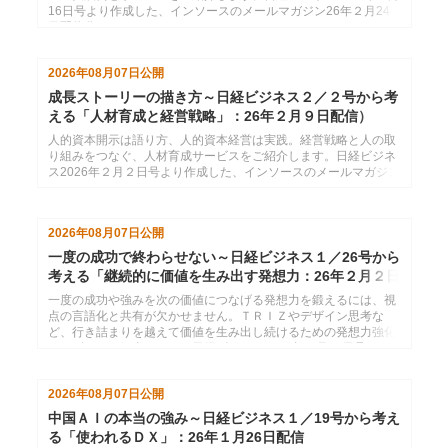
16日号より作成した、インソースのメールマガジン26年２月24
日配信分です。
2026年08月07日
公開
成長ストーリーの描き方～日経ビジネス２／２号から考
える「人材育成と経営戦略」：26年２月９日配信）
人的資本開示は語り方、人的資本経営は実践。経営戦略と人の取
り組みをつなぐ、人材育成サービスをご紹介します。日経ビジネ
ス2026年２月２日号より作成した、インソースのメールマガジン
26年２月９日配信分です。
2026年08月07日
公開
一度の成功で終わらせない～日経ビジネス１／26号から
考える「継続的に価値を生み出す発想力：26年２月２日
配信
一度の成功や強みを次の価値につなげる発想力を鍛えるには、視
点の言語化と共有が欠かせません。ＴＲＩＺやデザイン思考な
ど、行き詰まりを越えて価値を生み出し続けるための発想力強化
サービスをご紹介します。日経ビジネス2026年１月26日号より
作成した、インソースのメールマガジン26年２月２日配信分で
す。
2026年08月07日
公開
中国ＡＩの本当の強み～日経ビジネス１／19号から考え
る「使われるＤＸ」：26年１月26日配信