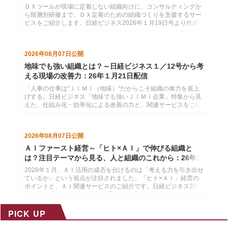
ＤＸツールが現場に定着しない組織向けに、コンサルティングか
ら階層別研修まで、ＤＸ定着のための組織づくりを支援するサー
ビスをご紹介します。日経ビジネス2026年１月19日号より作成
した、インソースのメールマガジン26年１月26日配信分です。
2026年08月07日
公開
地味でも強い組織とは？～日経ビジネス１／12号から考
える現場の改善力：26年１月21日配信
「人事の仕事は"ＪＩＭＩ（地味）"だからこそ組織の体力を底上
げする。日経ビジネス「地味でも強いＪＩＭＩ企業」特集から見
えた、仕組み化・効率化による改善の力と、関連サービスをご紹
介します。」日経ビジネス2026年１月12日号より作成した、イ
ンソースのメールマガジン26年１月21配信分です。
2026年08月07日
公開
ＡＩファースト経営～「ヒト×ＡＩ」で伸びる組織と
は？注目テーマから見る、人と組織のこれから：26年1
月14日配信
2026年１月、ＡＩ活用の成否を分けるのは「考える力を引き出せ
ているか」という視点が注目されました。「ヒト×ＡＩ」経営の
ポイントと、ＡＩ関連サービスのご紹介です。日経ビジネス2025
年12月29日・2026年１月５日号より作成した、インソースのメ
ールマガジン26年１月14配信分です。
PICK UP