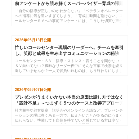
前アンケートから読み解くスーパーバイザー育成の課題
と解決策
「自分の指導が正しいのかわからない」「ベテランオペレーター
への指導に気を遣いすぎてしまう」「育成に時間を割けない」コ
ールセンターＳＶへの事前アンケートには、こうした切実な声が
数多く寄せられました。本記事では、現場ＳＶのリアルな悩みを
3つのテーマに整理し、管理職やオペレーターからＳＶに何が期
待されているのかを明らかにします。課題の構造を理解すること
2026年05月13日
公開
で、ＳＶを育てる研修・マネジメント設計に役立つ具体的な視点
を提供します。
忙しいコールセンター現場のリーダーへ。チームを牽引
し、笑顔と成果を生み出すコミュニケーションの秘訣
コールセンター・ＳＶ・指導・ストレス・言うことを聞かない・
ＳＶ向いてない？孤独なリーダー夜中にそんな言葉で検索を繰り
返していませんか？一人で背負い込むのは、もう終わりにしまし
ょう。自身の役割を再認識し、コーチングとマネジメントを味方
につければ、現場の空気は劇的に変わります。明日からの毎日
を、もっとポジティブに変えるヒントがここにあります。
2026年05月07日
公開
プレゼンがうまくいかない本当の原因は話し方ではなく
「設計不足」～つまずく５つのケースと改善アプローチ
社内報告や顧客提案、説明会やオンライン会議など、プレゼンテ
ーションの場は多くある一方で、伝えたいことがあるのにうまく
伝わらない、準備しても自信を持てないと感じている方は少なく
ありません。インソースが実施した事前課題アンケートを分析す
ると、多くの方が共通して同じポイントでつまずいていることが
分かりました。実践的な考え方と改善の方向性を解説します。