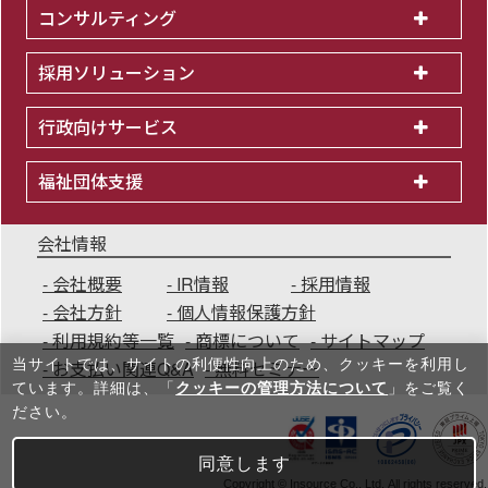
コンサルティング
採用ソリューション
行政向けサービス
福祉団体支援
会社情報
会社概要
IR情報
採用情報
会社方針
個人情報保護方針
利用規約等一覧
商標について
サイトマップ
当サイトでは、サイトの利便性向上のため、クッキーを利⽤し
お支払い関連Q&A
無料セミナー
ています。詳細は、「
クッキーの管理方法について
」をご覧く
ださい。
同意します
Copyright © Insource Co., Ltd. All rights reserved.