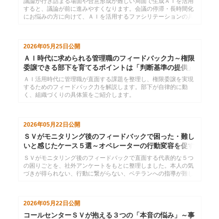
議論が行き詰まる場面や合意形成が難しい局面で生成ＡＩを活用
すると、議論が前に進みやすくなります。会議の停滞・長時間化
にお悩みの方に向けて、ＡＩを活用するファシリテーションの具
体的な方法を解説します。
2026年05月25日
公開
ＡＩ時代に求められる管理職のフィードバック力～権限
委譲できる部下を育てるポイントは「判断基準の提供」
ＡＩ活用時代に管理職が直面する課題を整理し、権限委譲を実現
するためのフィードバック力を解説します。部下が自律的に動
く、組織づくりの具体策をご紹介します。
2026年05月22日
公開
ＳＶがモニタリング後のフィードバックで困った・難し
いと感じたケース５選～オペレーターの行動変容を促す
には
ＳＶがモニタリング後のフィードバックで直面する代表的な５つ
の困りごとを、社外アンケートをもとに整理しました。本人の気
づきが得られない、行動に繋がらない、ベテランへの指導が難し
いなど、現場で頻発するお悩みごとについて、具体的な対処のヒ
ントを解説します。
2026年05月22日
公開
コールセンターＳＶが抱える３つの「本音の悩み」～事