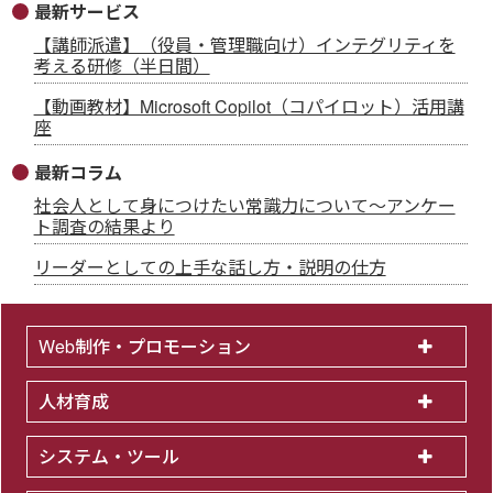
最新サービス
【講師派遣】（役員・管理職向け）インテグリティを
考える研修（半日間）
【動画教材】Microsoft Copilot（コパイロット）活用講
座
最新コラム
社会人として身につけたい常識力について～アンケー
ト調査の結果より
リーダーとしての上手な話し方・説明の仕方
Web制作・プロモーション
人材育成
システム・ツール