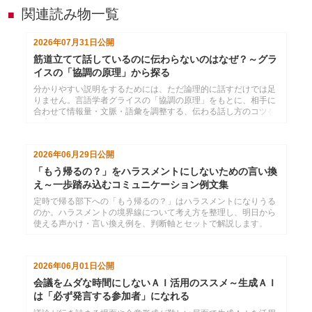
関連読み物一覧
■
2026年07月31日
公開
筋道立てて話しているのに伝わらないのはなぜ？～グラ
イスの「協調の原理」から探る
分かりやすい説明をするためには、ただ論理的に話すだけでは足
りません。言語学者グライスの「協調の原理」をもとに、相手に
合わせて情報量・文脈・語彙を調整する、伝わる話し方のコツを
紹介します。
2026年06月29日
公開
「もう帰るの？」をハラスメントにしないための言い換
え～一歩踏み込むコミュニケーション例文集
定時で帰る部下への「もう帰るの？」はハラスメントになりうる
のか。ハラスメントの境界線について考え方を整理し、明日から
使える声かけ・言い換え例を、判断軸とセットで解説します。
2026年06月01日
公開
会議をムダな時間にしないＡＩ活用のススメ～生成ＡＩ
は「必ず発言する参加者」になれる