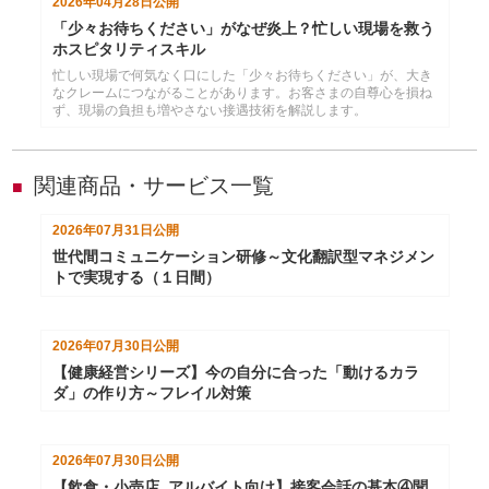
2026年04月28日
公開
「少々お待ちください」がなぜ炎上？忙しい現場を救う
ホスピタリティスキル
忙しい現場で何気なく口にした「少々お待ちください」が、大き
なクレームにつながることがあります。お客さまの自尊心を損ね
ず、現場の負担も増やさない接遇技術を解説します。
関連商品・サービス一覧
■
2026年07月31日
公開
世代間コミュニケーション研修～文化翻訳型マネジメン
トで実現する（１日間）
2026年07月30日
公開
【健康経営シリーズ】今の自分に合った「動けるカラ
ダ」の作り方～フレイル対策
2026年07月30日
公開
【飲食・小売店_アルバイト向け】接客会話の基本④聞