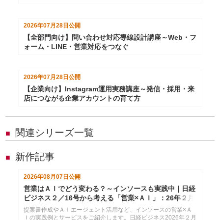
2026年07月28日
公開
【全部門向け】問い合わせ対応導線設計講座～Web・フ
ォーム・LINE・営業対応をつなぐ
2026年07月28日
公開
【企業向け】Instagram運用実務講座～発信・採用・来
店につながる企業アカウントの育て方
関連シリーズ一覧
■
新作記事
■
2026年08月07日
公開
営業はＡＩでどう変わる？～インソースも実践中｜日経
ビジネス２／16号から考える「営業×ＡＩ」：26年２月
24日配信
提案書作成やＡＩエージェント活用など、インソースの営業×Ａ
Ｉの実践例とサービスをご紹介します。日経ビジネス2026年２月