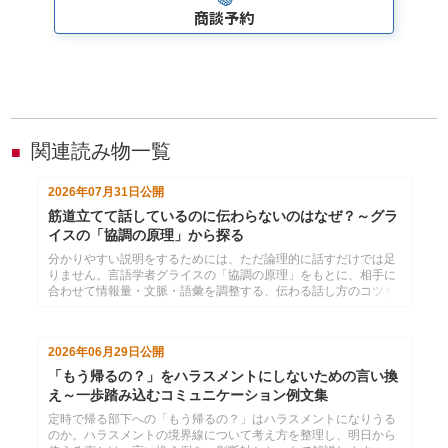
商談予約
関連読み物一覧
■
2026年07月31日
公開
筋道立てて話しているのに伝わらないのはなぜ？～グラ
イスの「協調の原理」から探る
分かりやすい説明をするためには、ただ論理的に話すだけでは足
りません。言語学者グライスの「協調の原理」をもとに、相手に
合わせて情報量・文脈・語彙を調整する、伝わる話し方のコツを
紹介します。
2026年06月29日
公開
「もう帰るの？」をハラスメントにしないための言い換
え～一歩踏み込むコミュニケーション例文集
定時で帰る部下への「もう帰るの？」はハラスメントになりうる
のか。ハラスメントの境界線について考え方を整理し、明日から