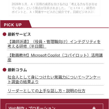
月14日配信
2026年１月、ＡＩ活用の成否を分けるのは「考える力を引き出せ
ているか」という視点が注目されました。「ヒト×ＡＩ」経営の
ポイントと、ＡＩ関連サービスのご紹介です。日経ビジネス2025
年12月29日・2026年１月５日号より作成した、インソースのメ
ールマガジン26年１月14配信分です。
PICK UP
最新サービス
【講師派遣】（役員・管理職向け）インテグリティを
考える研修（半日間）
【動画教材】Microsoft Copilot（コパイロット）活用講
座
最新コラム
社会人として身につけたい常識力について～アンケー
ト調査の結果より
リーダーとしての上手な話し方・説明の仕方
Web制作・プロモーション