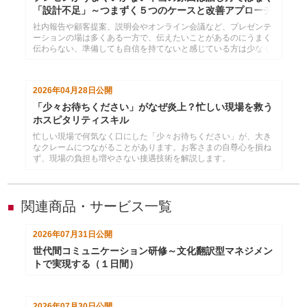
「設計不足」～つまずく５つのケースと改善アプローチ
社内報告や顧客提案、説明会やオンライン会議など、プレゼンテ
ーションの場は多くある一方で、伝えたいことがあるのにうまく
伝わらない、準備しても自信を持てないと感じている方は少なく
ありません。インソースが実施した事前課題アンケートを分析す
ると、多くの方が共通して同じポイントでつまずいていることが
分かりました。実践的な考え方と改善の方向性を解説します。
2026年04月28日
公開
「少々お待ちください」がなぜ炎上？忙しい現場を救う
ホスピタリティスキル
忙しい現場で何気なく口にした「少々お待ちください」が、大き
なクレームにつながることがあります。お客さまの自尊心を損ね
ず、現場の負担も増やさない接遇技術を解説します。
関連商品・サービス一覧
■
2026年07月31日
公開
世代間コミュニケーション研修～文化翻訳型マネジメン
トで実現する（１日間）
2026年07月30日
公開