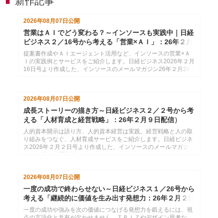
新作記事
■
2026年08月07日
公開
営業はＡＩでどう変わる？～インソースも実践中｜日経
ビジネス２／16号から考える「営業×ＡＩ」：26年２月
24日配信
提案書作成やＡＩエージェント活用など、インソースの営業×Ａ
Ｉの実践例とサービスをご紹介します。日経ビジネス2026年２月
16日号より作成した、インソースのメールマガジン26年２月24
日配信分です。
2026年08月07日
公開
成長ストーリーの描き方～日経ビジネス２／２号から考
える「人材育成と経営戦略」：26年２月９日配信）
人的資本開示は語り方、人的資本経営は実践。経営戦略と人の取
り組みをつなぐ、人材育成サービスをご紹介します。日経ビジネ
ス2026年２月２日号より作成した、インソースのメールマガジン
26年２月９日配信分です。
2026年08月07日
公開
一度の成功で終わらせない～日経ビジネス１／26号から
考える「継続的に価値を生み出す発想力：26年２月２日
配信
一度の成功や強みを次の価値につなげる発想力を鍛えるには、視
点の言語化と共有が欠かせません。ＴＲＩＺやデザイン思考な