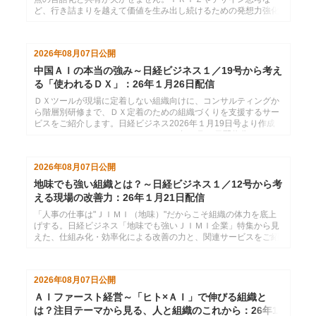
ど、行き詰まりを越えて価値を生み出し続けるための発想力強化
サービスをご紹介します。日経ビジネス2026年１月26日号より
作成した、インソースのメールマガジン26年２月２日配信分で
す。
2026年08月07日
公開
中国ＡＩの本当の強み～日経ビジネス１／19号から考え
る「使われるＤＸ」：26年１月26日配信
ＤＸツールが現場に定着しない組織向けに、コンサルティングか
ら階層別研修まで、ＤＸ定着のための組織づくりを支援するサー
ビスをご紹介します。日経ビジネス2026年１月19日号より作成
した、インソースのメールマガジン26年１月26日配信分です。
2026年08月07日
公開
地味でも強い組織とは？～日経ビジネス１／12号から考
える現場の改善力：26年１月21日配信
「人事の仕事は"ＪＩＭＩ（地味）"だからこそ組織の体力を底上
げする。日経ビジネス「地味でも強いＪＩＭＩ企業」特集から見
えた、仕組み化・効率化による改善の力と、関連サービスをご紹
介します。」日経ビジネス2026年１月12日号より作成した、イ
ンソースのメールマガジン26年１月21配信分です。
2026年08月07日
公開
ＡＩファースト経営～「ヒト×ＡＩ」で伸びる組織と
は？注目テーマから見る、人と組織のこれから：26年1