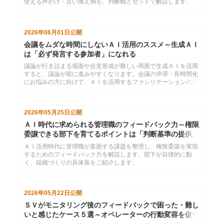
使える声かけ・言い換え例を、判断軸とセットで解説します。
2026年06月01日
公開
会議をムダな時間にしないＡＩ活用のススメ～生成ＡＩ
は「必ず発言する参加者」になれる
議論が行き詰まる場面や合意形成が難しい局面で生成ＡＩを活用
すると、議論が前に進みやすくなります。会議の停滞・長時間化
にお悩みの方に向けて、ＡＩを活用するファシリテーションの具
体的な方法を解説します。
2026年05月25日
公開
ＡＩ時代に求められる管理職のフィードバック力～権限
委譲できる部下を育てるポイントは「判断基準の提供」
ＡＩ活用時代に管理職が直面する課題を整理し、権限委譲を実現
するためのフィードバック力を解説します。部下が自律的に動
く、組織づくりの具体策をご紹介します。
2026年05月22日
公開
ＳＶがモニタリング後のフィードバックで困った・難し
いと感じたケース５選～オペレーターの行動変容を促す
には