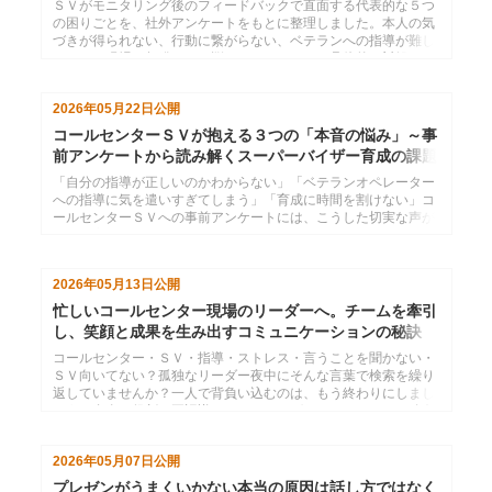
ＳＶがモニタリング後のフィードバックで直面する代表的な５つ
の困りごとを、社外アンケートをもとに整理しました。本人の気
づきが得られない、行動に繋がらない、ベテランへの指導が難し
いなど、現場で頻発するお悩みごとについて、具体的な対処のヒ
ントを解説します。
2026年05月22日
公開
コールセンターＳＶが抱える３つの「本音の悩み」～事
前アンケートから読み解くスーパーバイザー育成の課題
と解決策
「自分の指導が正しいのかわからない」「ベテランオペレーター
への指導に気を遣いすぎてしまう」「育成に時間を割けない」コ
ールセンターＳＶへの事前アンケートには、こうした切実な声が
数多く寄せられました。本記事では、現場ＳＶのリアルな悩みを
3つのテーマに整理し、管理職やオペレーターからＳＶに何が期
待されているのかを明らかにします。課題の構造を理解すること
2026年05月13日
公開
で、ＳＶを育てる研修・マネジメント設計に役立つ具体的な視点
を提供します。
忙しいコールセンター現場のリーダーへ。チームを牽引
し、笑顔と成果を生み出すコミュニケーションの秘訣
コールセンター・ＳＶ・指導・ストレス・言うことを聞かない・
ＳＶ向いてない？孤独なリーダー夜中にそんな言葉で検索を繰り
返していませんか？一人で背負い込むのは、もう終わりにしまし
ょう。自身の役割を再認識し、コーチングとマネジメントを味方
につければ、現場の空気は劇的に変わります。明日からの毎日
を、もっとポジティブに変えるヒントがここにあります。
2026年05月07日
公開
プレゼンがうまくいかない本当の原因は話し方ではなく