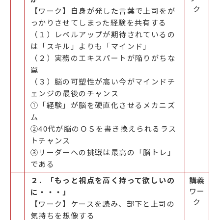
ク
【ワーク】自身が発した言葉で上司をが
っかりさせてしまった経験を共有する
（１）レベルアップが期待されているの
は「スキル」よりも「マインド」
（２）実務のエキスパートが陥りがちな
罠
（３）脳の可塑性が高い今がマインドチ
ェンジの最後のチャンス
①「経験」が脳を硬直化させるメカニズ
ム
②40代が脳のＯＳを書き換えられるラス
トチャンス
③リーダーへの挑戦は最高の「脳トレ」
である
２．「もっと視点を高く持って欲しいの
講義
ワー
に・・・」
ク
【ワーク】ケースを読み、部下と上司の
気持ちを想像する