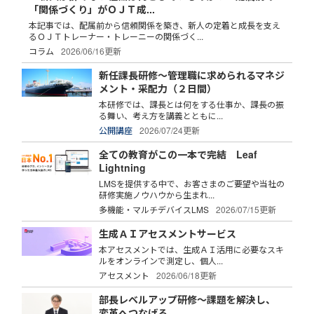
「関係づくり」がＯＪＴ成...
本記事では、配属前から信頼関係を築き、新人の定着と成長を支え
るＯＪＴトレーナー・トレーニーの関係づく...
コラム
2026/06/16更新
新任課長研修～管理職に求められるマネジ
メント・采配力（２日間）
本研修では、課長とは何をする仕事か、課長の振
る舞い、考え方を講義とともに...
公開講座
2026/07/24更新
全ての教育がこの一本で完結 Leaf
Lightning
LMSを提供する中で、お客さまのご要望や当社の
研修実施ノウハウから生まれ...
多機能・マルチデバイスLMS
2026/07/15更新
生成ＡＩアセスメントサービス
本アセスメントでは、生成ＡＩ活用に必要なスキ
ルをオンラインで測定し、個人...
アセスメント
2026/06/18更新
部長レベルアップ研修～課題を解決し、
変革へつなげる