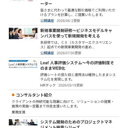
ーター
皆さまに代わって最適な割引価格でご利用いただ
けるプランを計算し、ご提案いたします。
公開講座
2026/06/ 2更新
新規事業開発研修～ビジネスモデルキャ
ンバスを使って新規開発を考える
本研修では、ＣＸ（カスタマーエクスペリエン
ス）起点での新規事業開発の進め...
公開講座
2026/07/30更新
Leaf 人事評価システム～今の評価制度そ
のままWEB化
評価シートの見た目と運用法は維持したままシス
テム化を実現します。
HRテック
2026/03/19更新
コンサルタント紹介
クライアントの持続可能な発展に向けて、ソリューションの提案・
施策の実施～定着まで伴走支援いたします。
業務支援
システム開発のためのプロジェクトマネ
ジメント極意シリーズ