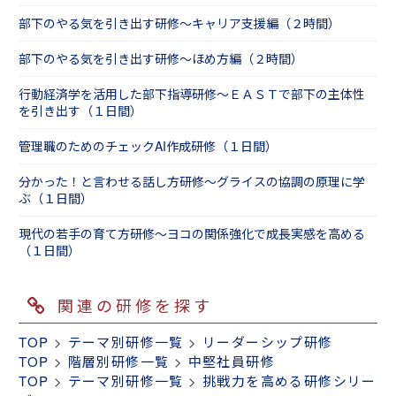
部下のやる気を引き出す研修～キャリア支援編（２時間）
部下のやる気を引き出す研修～ほめ方編（２時間）
行動経済学を活用した部下指導研修～ＥＡＳＴで部下の主体性
を引き出す（１日間）
管理職のためのチェックAI作成研修（１日間）
分かった！と言わせる話し方研修～グライスの協調の原理に学
ぶ（１日間）
現代の若手の育て方研修～ヨコの関係強化で成長実感を高める
（１日間）
関連の研修を探す
TOP
>
テーマ別研修一覧
>
リーダーシップ研修
TOP
>
階層別研修一覧
>
中堅社員研修
TOP
>
テーマ別研修一覧
>
挑戦力を高める研修シリー