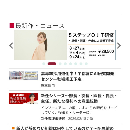
■
最新作・ニュース
高専卒採用強化中！宇都宮にAI研究開発
センター秋頃竣工予定
新卒採用
新任シリーズ～部長・次長・課長・係長・
主任。新たな役割への意識転換
インソースではこの度、これからの時代をリード
していく、役職者・リーダーに...
新任管理職研修
2026/02/18更新
新人が辞めない組織は何をしているのか？～配属前の