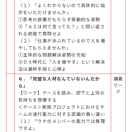
（１）「よくわからないので具体的に指
示をいただけませんか」
①思考の放棄がもたらす受動的な姿勢
②「ＡＩは何て言ってた？」と問い返さ
れる前提で質問せよ
（２）「仕事があふれているので人を増
やしてもらえませんか」
①主体的な問題解決姿勢の欠如
②ＤＸ時代に「人を増やす」という解決
法は最終手段と心得よ
６．「完璧な人材なんていないんだか
講義
ワー
ら」
ク
【ワーク】ケースを読み、部下と上司の
気持ちを想像する
＜ケース＞新規プロジェクトにおけるチ
ームの遂行能力に対する認識の食い違い
（１）「ウチのメンバーの能力では無理
ですよ」