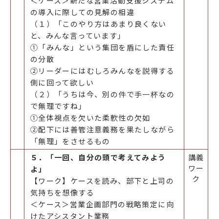
＜ケース＞新たな営業活動支援システム
の導入に際しての見解の相違
（１）「このやり方はあまり良くない
と、みんな言っています」
①「みんな」という集団を盾にした責任
の分散
②リーダーにはむしろみんなを説得する
側に回って欲しい
（２）「うちは今、別の件で手一杯なの
で無理ですね」
①全体視点を欠いた柔軟性の欠如
②配下には善管注意義務を果たしながら
「無理」をさせるもの
５．「一回、自分の頭で考えてみよう
講義
ワー
よ」
ク
【ワーク】ケースを読み、部下と上司の
気持ちを想像する
＜ケース＞営業企画部門の戦略策定に向
けたアシスタント業務