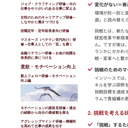
変化がない＝衰
ジョブ・クラフティング研修～今の
仕事をやりがいのある仕事に変える
環境が刻一刻と
女性のためのキャリアアップ研修～
退」と読み替え
しなやかに働きつづける
挑戦とは、新た
役職定年・定年延長者向け研修
経営改革や新規
マスターズ（ベテラン世代向け）研
ん。ですが実は
修～仕事人としての「芸」を磨く
ランかにかかわ
金融リテラシー研修～お金の知識を
戦・変革へと繋
体系的に身につける
意欲・モチベーション向上
挑戦のためのマ
新人フォロー研修～モチベーション
インソースでは
向上編
キルを学ぶ研修
挑戦目標を達成
ラムで貴組織の
モチベーションの源発見研修～過去
挑戦を考える
の経験から自分の価値観を探る
アグレッシブマインド研修～積極性
「挑戦」するた
を高めて仕事の成果を出す