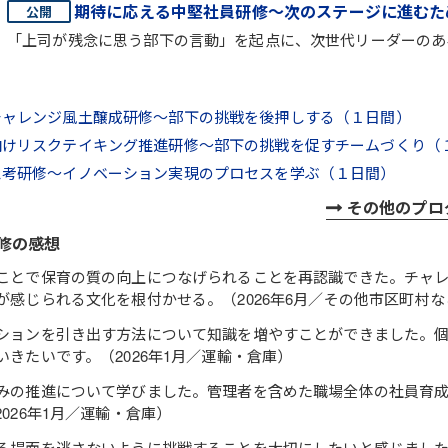
期待に応える中堅社員研修～次のステージに進むた
「上司が残念に思う部下の言動」を起点に、次世代リーダーのあ
チャレンジ風土醸成研修～部下の挑戦を後押しする（１日間）
向けリスクテイキング推進研修～部下の挑戦を促すチームづくり（
思考研修～イノベーション実現のプロセスを学ぶ（１日間）
その他のプロ
修の感想
ことで保育の質の向上につなげられることを再認識できた。チャ
が感じられる文化を根付かせる。（2026年6月／その他市区町村な
ションを引き出す方法について知識を増やすことができました。
いきたいです。（2026年1月／運輸・倉庫）
みの推進について学びました。管理者を含めた職場全体の社員育
026年1月／運輸・倉庫）
る場面を逃さないように挑戦することを大切にしたいと感じまし