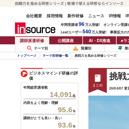
挑戦力を高める研修シリーズ | 現場で使える研修ならインソース
会社概要
採用情報
新作研修
ニュース
IR情報
I
96
年間受講者
万人
突破!
オンライン受講
540
Leafユーザー
万人
突破!
事業拡大の
講師派遣研修
公開講座
AI・DX推進
eラ
テーマ別
階層別
業
トップページ
テーマ別研修一覧
挑戦力を高める研修シリーズ
ビジネスマインド研修の評
挑戦
価
年間総受講者数
26/04/07 
14,091
名
内容をよく理解・理解
95.6
％
講師がとても良い・良い
93.6
％