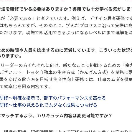
考法を研修でやる必要はありますか？書籍でも十分学べる気がしま
施が「必要である」と考えています。例えば、デザイン思考研修で
はもちろんですが、そのあとに、学んだプロセスに沿って実際に
ただけます。現場で即活用できるようになるレベルにまで理解を
ための時間や人員を捻出するのに苦労しています。こういった状況
ありますか。
、リーダーの方それぞれに向け、新たなことに挑戦するための「余
ございます。トヨタ自動車の生産方式（かんばん方式）を業務に
果をあげる働き方を目指す生産性向上研修では、仕事のムダを徹
で効率化を図る内容です。
研修～明確な指示で、部下のパフォーマンスを高める
研修～仕事の見える化でムダなく成果につなげる
にマッチするよう、カリキュラム内容は変更可能ですか？
。
、組織の現状、研修時間等によって研修のカリキュラムは変わり