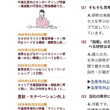
中途社員向けオンボーディング研修
～価値観の可視化と関係構築で土台
そもそも思
をつくる（半日間）
Ａ.
研修の実
セスを学ぶの
プで出してい
ています。
2026年03月18日公開
ネオゼネラリスト養成研修～ＡＩ時
「挑戦」の
代をリードする構想・横断型人材と
べる研修は
は（１日間）
2025年12月29日公開
Ａ.
個人の方
成果をあげるチームマネジメント研
修～ゆるい職場にメリハリを取り戻
を学ぶ研修が
す（１日間）
間で最大の成
2025年12月24日公開
教育体系ツールをつくろう！ワーク
指示・引継ぎ
ショップ（２日間）
▶
生産性向上
2025年11月21日公開
キャリア支援面談研修～相談者に寄
▶
生産性向上
り添い、共に方向性を考える（１日
間）
当社の現状
意欲・モチベーション向上
Ａ.
可能です
2026年05月22日公開
中途採用者向け研修「マインドセッ
受講者の階層