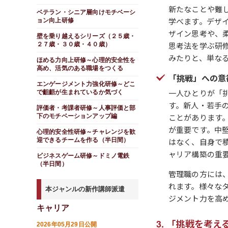
新たなことや難
ベテラン・シニア層向けモチベーシ
学べます。デザ
ョン向上研修
ザイン思考や、
壁を乗り越えるシリーズ（２５歳・
思考法を学ぶ研
２７歳・３０歳・４０歳）
みたりと、単な
ほめる力向上研修～心理的安全性を
高め、活気のある職場をつくる
「挑戦」への意
エンゲージメント力強化研修～どこ
一人ひとりが「
で齟齬が生まれているか気づく
す。新人・若手
評価者・考課者研修～人事評価と部
ことがあります
下のモチベーションアップ編
が重要です。中
心理的安全性研修～チャレンジを歓
迎できるチームを作る（半日間）
はなく、自身で
ャリア構築の重
ビジネスゲーム研修～ドミノ電鉄
（半日間）
管理職の方には
れます。様々な
本ジャンルの新作講師派遣
ジメント力を高
キャリア
「挑戦を考え
2026年05月29日公開