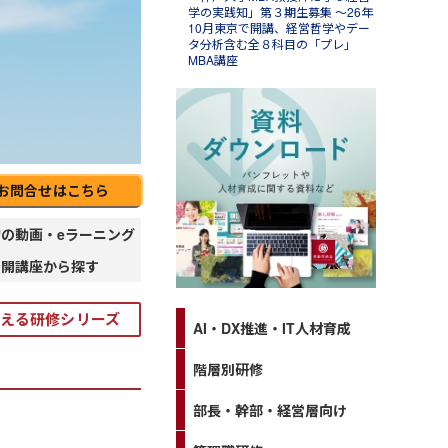
学の実践知」第３期生募集 ～26年
10月東京で開講、経営哲学やデー
タ分析含む全８科目の「プレ」
MBA講座
お問合せはこちら
l.31
ンソースブログ「東へ西へ」
の動画・eラーニング
ラム「パワークエリでできること
Excelの面倒な繰り返し作業を自
公開講座から探す
化して時短する」のご紹介
える研修シリーズ
AI・DX推進・IT人材育成
階層別研修
部長・幹部・経営層向け