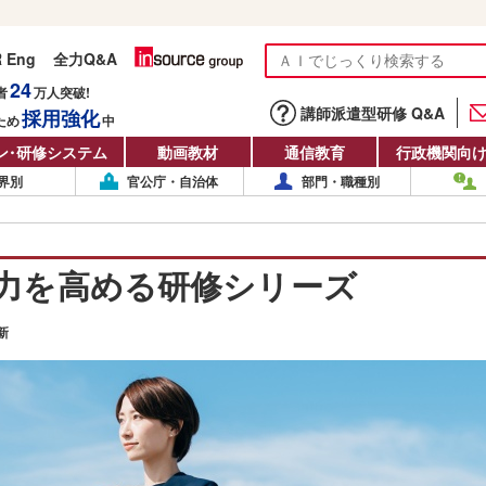
R Eng
全力Q&A
24
者
万人
突破!
講師派遣型研修 Q&A
採用強化
ため
中
ン
・
研修システム
動画教材
通信教育
行政機関向
界別
官公庁・自治体
部門・職種別
力を高める研修シリーズ
更新