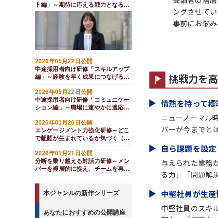
ト編」～期待に応える戦力となる
ングさせてい
（１日間）
事前にお悩み
2026年05月22日公開
中途採用者向け研修「スキルアップ
挑戦力を高
編」～経験を早く成果につなげる
（１日間）
2026年05月22日公開
中途採用者向け研修「コミュニケー
情熱を持って標
ション編」～職場に速やかに適応す
る（１日間）
ニューノーマル
2026年01月26日公開
バーが今までと
エンゲージメント力強化研修～どこ
で齟齬が生まれているか気づく（１
日間）
自ら課題を設定
2026年01月21日公開
分断を乗り越える対話力研修～メン
与えられた業務
バーを複層的に捉え、チームを再統
る力」「問題解
合する（１日間）
中堅社員が生産
本ジャンルの新作シリーズ
中堅社員のスキ
あなたにおすすめの公開講座