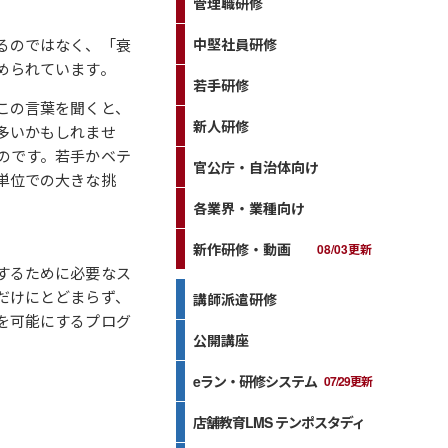
管理職研修
るのではなく、「衰
中堅社員研修
められています。
若手研修
この言葉を聞くと、
新人研修
多いかもしれませ
のです。若手かベテ
官公庁・自治体向け
単位での大きな挑
各業界・業種向け
新作研修・動画
08/03更新
するために必要なス
だけにとどまらず、
講師派遣研修
を可能にするプログ
公開講座
eラン・研修システム
07/29更新
店舗教育LMS テンポスタディ