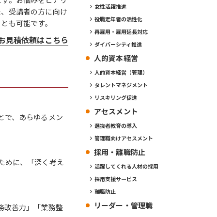
女性活躍推進
た、受講者の方に向け
役職定年者の活性化
ことも可能です。
再雇用・雇用延長対応
お見積依頼はこちら
ダイバーシティ推進
人的資本経営
人的資本経営（管理）
タレントマネジメント
リスキリング促進
アセスメント
とで、あらゆるメン
選抜者教育の導入
管理職向けアセスメント
採用・離職防止
ために、「深く考え
活躍してくれる人材の採用
採用支援サービス
離職防止
リーダー・管理職
務改善力」「業務整