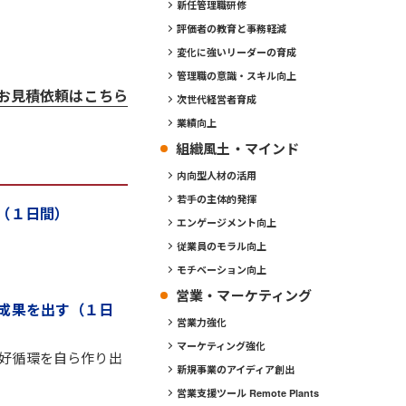
新任管理職研修
評価者の教育と事務軽減
変化に強いリーダーの育成
管理職の意識・スキル向上
お見積依頼はこちら
次世代経営者育成
業績向上
組織風土・マインド
内向型人材の活用
若手の主体的発揮
（１日間）
エンゲージメント向上
従業員のモラル向上
モチベーション向上
営業・マーケティング
成果を出す（１日
営業力強化
マーケティング強化
好循環を自ら作り出
新規事業のアイディア創出
営業支援ツール Remote Plants