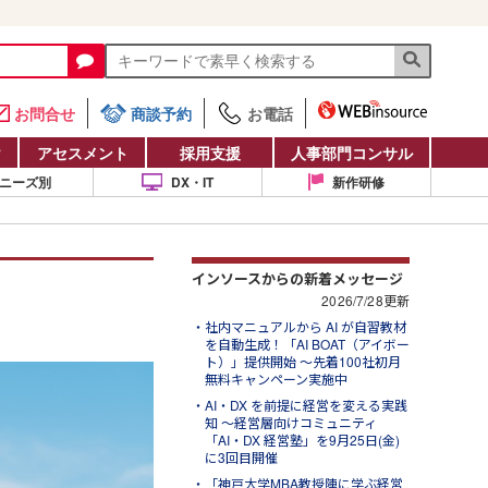
お問合せ
商談予約
お電話
け
アセスメント
採用支援
人事部門コンサル
ニーズ別
DX・IT
新作研修
インソースからの新着メッセージ
2026/7/28更新
社内マニュアルから AI が自習教材
を自動生成！「AI BOAT（アイボー
ト）」提供開始 ～先着100社初月
無料キャンペーン実施中
AI・DX を前提に経営を変える実践
知 ～経営層向けコミュニティ
「AI・DX 経営塾」を9月25日(金)
に3回目開催
「神戸大学MBA教授陣に学ぶ経営