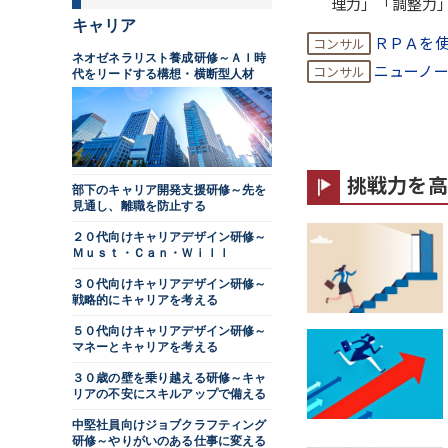
理力」「調整力
キャリア
ＲＰＡを
ネオゼネラリスト養成研修～ＡＩ時
ニューノ
代をリードする構想・横断型人材
挑戦力を高
部下のキャリア開発支援研修～先を
見通し、離職を防止する
２０代向けキャリアデザイン研修～
Ｍｕｓｔ・Ｃａｎ・Ｗｉｌｌ
３０代向けキャリアデザイン研修～
戦略的にキャリアを考える
５０代向けキャリアデザイン研修～
マネーとキャリアを考える
３０歳の壁を乗り越える研修～キャ
リアの不安にスキルアップで備える
中堅社員向けジョブクラフティング
研修～やりがいのある仕事に変える