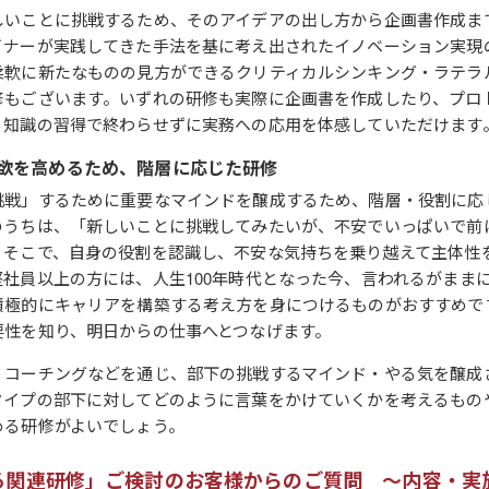
しいことに挑戦するため、そのアイデアの出し方から企画書作成ま
イナーが実践してきた手法を基に考え出されたイノベーション実現
柔軟に新たなものの見方ができるクリティカルシンキング・ラテラ
修もございます。いずれの研修も実際に企画書を作成したり、プロ
る知識の習得で終わらせずに実務への応用を体感していただけます
欲を高めるため、階層に応じた研修
挑戦」するために重要なマインドを醸成するため、階層・役割に応
のうちは、「新しいことに挑戦してみたいが、不安でいっぱいで前
。そこで、自身の役割を認識し、不安な気持ちを乗り越えて主体性
堅社員以上の方には、人生100年時代となった今、言われるがまま
積極的にキャリアを構築する考え方を身につけるものがおすすめで
要性を知り、明日からの仕事へとつなげます。
、コーチングなどを通じ、部下の挑戦するマインド・やる気を醸成
タイプの部下に対してどのように言葉をかけていくかを考えるもの
める研修がよいでしょう。
る関連研修」ご検討のお客様からのご質問 ～内容・実