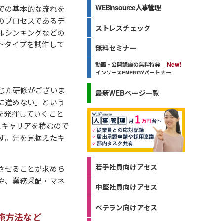
WEBinsource人事管理
での基本的な流れを
のプロセスであるデ
ストレスチェック
ルシンキングなどの
トタイプを試作して
無料セミナー
。
動画・公開講座の無料特典
インソースENERGYパートナー
じた研修がございま
最新WEBページ一覧
に進めない」という
を発揮していくこと
にキャリアを積むので
す。先を見据えたキ
若手社員向けアセス
させることが求めら
や、業務采配・マネ
中堅社員向けアセス
ベテラン向けアセス
施方法など