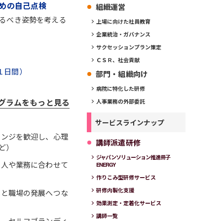
めの自己点検
組織運営
るべき姿勢を考える
上場に向けた社員教育
企業統治・ガバナンス
サクセッションプラン策定
ＣＳＲ、社会貢献
１日間）
部門・組織向け
病院に特化した研修
グラムをもっと見る
人事業務の外部委託
サービスラインナップ
レンジを歓迎し、心理
講師派遣研修
ど）
ジャパンソリューション推進冊子
個人や業務に合わせて
ENERGY
作りこみ型研修サービス
研修内製化支援
成と職場の発展へつな
効果測定・定着化サービス
講師一覧
た。セルフブランディ