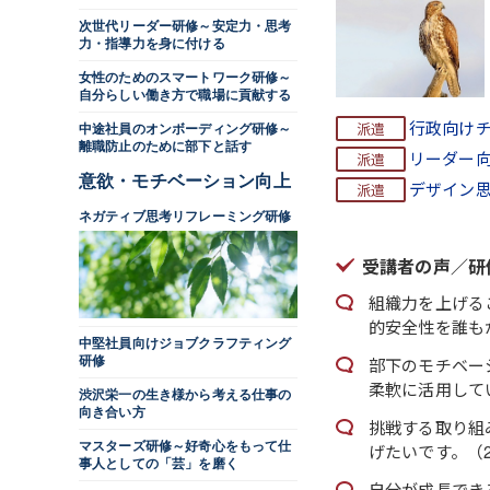
次世代リーダー研修～安定力・思考
力・指導力を身に付ける
女性のためのスマートワーク研修～
自分らしい働き方で職場に貢献する
行政向け
中途社員のオンボーディング研修～
離職防止のために部下と話す
リーダー
意欲・モチベーション向上
デザイン
ネガティブ思考リフレーミング研修
受講者の声／研
組織力を上げる
的安全性を誰も
中堅社員向けジョブクラフティング
研修
部下のモチベー
柔軟に活用して
渋沢栄一の生き様から考える仕事の
向き合い方
挑戦する取り組
マスターズ研修～好奇心をもって仕
げたいです。（2
事人としての「芸」を磨く
自分が成長でき