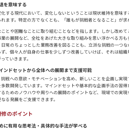
退を意味する
変化する現代において、変化しないということは現状維持を意味す
られます。特定の方でなくとも、「誰もが挑戦者となること」が求
なことや困難なことに取り組むことなどを指します。しかし改めて
事業の展開など、全社をあげた大きな取り組みを思い浮かべる方も
、日常のちょっとした業務改善を図ることも、立派な挑戦の一つな
らず、個々人が自身の仕事を少しずつ改善していけば、それは組織
がっていきます。
インドセットから全体への展開まで支援可能
、挑戦への意欲・モチベーションを高め、新しいことを企画し実現
を多数開発しています。マインドセットや基本的な企画手法の習得
するためのノウハウや周りへの展開のポイントなど、現場での実現
更なる発展をご支援できます。
研修のポイント
めに有用な思考法・具体的な手法が学べる