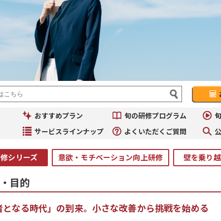
Ju
イ
おすすめプラン
旬の研修プログラム
旬
コ
～
サービスラインナップ
よくいただくご質問
動
研修シリーズ
意欲・モチベーション向上研修
壁を乗り越
・目的
者となる時代」の到来。小さな改善から挑戦を始める