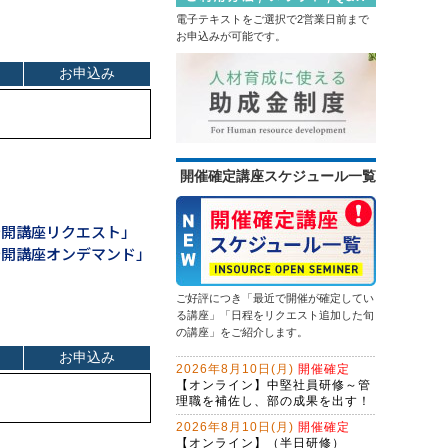
する
電子テキストをご選択で2営業日前まで
2026年9月14日(月)
オンライン
触って高める生成ＡＩリテラシー研
お申込みが可能です。
修～生成ＡＩパスポート取得の１歩
はじめての経理実務研修～日次・月
を踏み出す
次基礎業務編
（半日研修）営業向け生成ＡＩ活用
13,500円
14,300円
会員
通常
研修～提案書作成・Excel作業を効率
化する
2026年9月14日(月)
オンライン
問合せ対応効率化のためのＡＩエー
2026年9月28日(月)
オンライン
ジェント研修～CopilotとExcel編
（２日間）
情報セキュリティ研修～身近な事例
初心者限定！GeminiでWeb検索・情
開催確定講座スケジュール一覧
から社内リスクを抑制する
報整理から自業務特化ＡＩ作成まで
13,500円
14,300円
学ぶ３日間集中コース
会員
通常
生成ＡＩを味方にするWebマーケテ
2026年9月14日(月)
オンライン
公開講座リクエスト」
ィング戦略とAIO・LLMO対応記事作
2026年9月28日(月)
オンライン
公開講座オンデマンド」
成術～年間6,000件の問合せを獲得す
ChatGPT×Excelレベルアップ研修～
る、インソース流のWeb開発
問題解決研修～ビジネス上の問題を
マクロ仕様書で、要件定義力を強化
解決する
する
ご好評につき「最近で開催が確定してい
NotebookLM活用研修～生成ＡＩで
13,500円
14,300円
会員
通常
る講座」「日程をリクエスト追加した旬
スライド作成を自動化する
の講座」をご紹介します。
2026年9月28日(月)
オンライン
ＡＩエージェント開発研修～
2026年8月10日(月)
開催確定
LangChainで業務プロセスを改善す
【オンライン】中堅社員研修～管
る（２日間）
理職を補佐し、部の成果を出す！
生成ＡＩを活用した企画立案ワーク
ショップ～アイデアソンに取り組む
2026年8月10日(月)
開催確定
【オンライン】（半日研修）