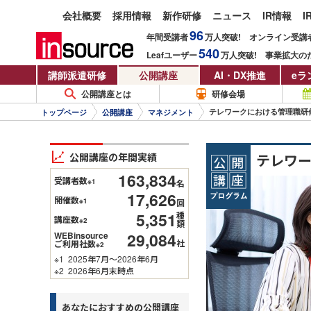
会社概要
採用情報
新作研修
ニュース
IR情報
I
96
年間受講者
万人
突破!
オンライン受講
540
Leafユーザー
万人
突破!
事業拡大の
講師派遣研修
公開講座
AI・DX推進
eラ
公開講座とは
研修会場
テレワークにおける管理職研
トップページ
公開講座
マネジメント
公開講座の年間実績
テレワ
163,834
受講者数
※1
名
17,626
開催数
※1
回
5,351
種
講座数
※2
類
29,084
WEBinsource
社
ご利用社数
※2
※1
2025年7月～2026年6月
※2
2026年6月末時点
あなたにおすすめの公開講座