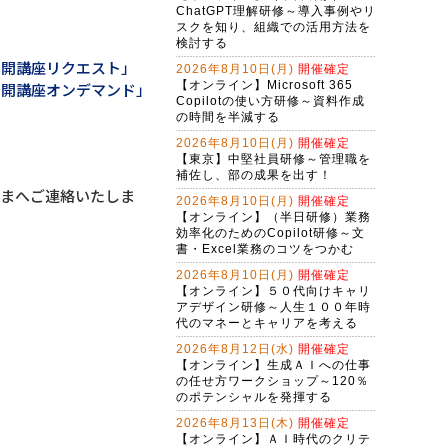
生成AI活用講座・応用編
ChatGPT理解研修～導入事例やリ
スクを知り、組織での活用方法を
Claude Cowork実践研修～定型業務
検討する
をＡＩに任せる新しい働き方
公開講座リクエスト」
2026年8月10日(月)
開催確定
生成AI活用講座・基礎編
【オンライン】Microsoft 365
公開講座オンデマンド」
Copilotの使い方研修～資料作成
Ｇ検定対策研修～現代に必須のＡＩ
の時間を半減する
リテラシー（２日間）
2026年8月10日(月)
開催確定
【東京】中堅社員研修～管理職を
アプリを作れる自分になる！生成Ａ
補佐し、部の成果を出す！
Ｉで仕事を変えるバイブコーディン
さまへご連絡いたしま
グ研修（２日間）
2026年8月10日(月)
開催確定
（半日研修）ＡＩ時代の構文リテラ
【オンライン】（半日研修）業務
シー向上研修～アレクサンドラ・ア
効率化のためのCopilot研修～文
ミラーゼ構文で考える
書・Excel業務のコツをつかむ
バイブコーディング体験研修～ＡＩ
の力でプログラムを自動作成する
2026年8月10日(月)
開催確定
【オンライン】５０代向けキャリ
（半日研修）締切を知らせるＡＩ秘
アデザイン研修～人生１００年時
書作成研修～Copilot Studioで業務自
代のマネーとキャリアを考える
動化
2026年8月12日(水)
開催確定
ChatGPT×Pythonプログラミング研
【オンライン】生成ＡＩへの仕事
修～Excel・WEB操作自動化編（３
の任せ方ワークショップ～120％
日間）
Gemini実践者向け！NotebookLM資
のポテンシャルを発揮する
料作成からGem構築まで学ぶ３日間
2026年8月13日(木)
開催確定
集中コース
【オンライン】ＡＩ時代のクリテ
Copilot実践者向け！Excel自動化か