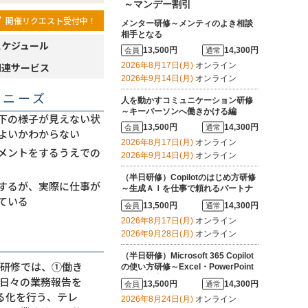
～マンデー割引
開催リクエスト受付中！
メンター研修～メンティのよき相談
相手となる
スケジュール
13,500円
14,300円
会員
通常
関連サービス
2026年8月17日(月)
オンライン
2026年9月14日(月)
オンライン
・ニーズ
人を動かすコミュニケーション研修
～キーパーソンへ働きかける編
下の様子が見えない状
13,500円
14,300円
会員
通常
よいかわからない
2026年8月17日(月)
オンライン
メントをするうえでの
2026年9月14日(月)
オンライン
（半日研修）Copilotのはじめ方研修
するが、実際に仕事が
～生成ＡＩを仕事で頼れるパートナ
ている
ーにする
13,500円
14,300円
会員
通常
2026年8月17日(月)
オンライン
2026年9月28日(月)
オンライン
（半日研修）Microsoft 365 Copilot
本研修では、①働き
の使い方研修～Excel・PowerPoint
操作を効率化する
日々の業務報告を
13,500円
14,300円
会員
通常
る化を行う、テレ
2026年8月24日(月)
オンライン