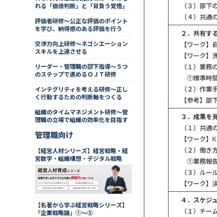
（３）部下
れる「価値判断」と「背負う覚悟」
（４）共通
評価者研修～公正な評価のポイント
を学び、納得感のある評価を行う
２．共有す
交渉力向上研修～ネゴシエーション
【ワーク】
スキルを上達させる
【ワーク】
リーダー・管理職の部下指導～５つ
（１）業務
のステップで進めるＯＪＴ研修
①標準時間
（２）作業
インテグリティを考える研修～正し
く行動するための判断軸をつくる
【参考】部
組織のタイムマネジメント研修～管
３．成果を
理職の立場で組織の効率化を目指す
（１）共通の
管理職向け
【ワーク】K
（２）働き
【経営人材シリーズ】経営戦略・経
営数字・組織構想・デジタル戦略
①業務報告
（３）ルー
【ワーク】
４．スケジ
【名著から学ぶ経営戦略シリーズ】
（１）チーム
「企業戦略論」①～⑤