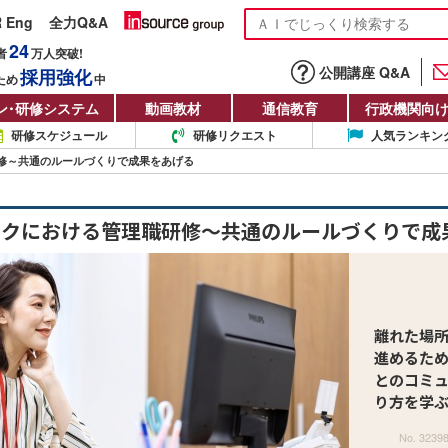
R Eng
全力Q&A
24
者
万人
突破!
公開講座 Q&A
採用強化
ため
中
ン
・
研修システム
動画教材
通信教育
行政機関向
研修スケジュール
研修リクエスト
人気ランキン
修～共通のルールづくりで成果をあげる
ークにおける管理職研修～共通のルールづくりで成
離れた場
進めるた
とのコミ
り方を学
No. 3239