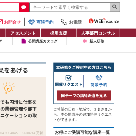
お問合せ
商談予約
お電話
け
アセスメント
採用支援
人事部門コンサル
グ
公開講座カタログ
新人研修
本研修をご検討中の方はこちら
果をあげる
開催リクエスト
商談予約
同テーマの講師派遣を見る
所でも円滑に仕事を
めの業務管理や部下
ご希望の日程・地域で、１名さまか
ュニケーションの取
ら、本公開講座の追加開催リクエス
トができます。
ぶ
お得にご受講可能な講座一覧
804 9904045
26/04/14 更新