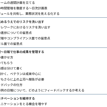
チームの週間計画を立てる
の時間管理を徹底する～日次計画表
ジュールを共有し、業務状況を見える化する
進めるうえでのリスクを洗い出す
テレワークにおけるリスクを洗い出す
の進捗についての留意点
管理やコンプライアンス面での留意点
タル面での留意点
理～日報で仕事の成果を管理する
の書かせ方
てもらう
感は分けて書く
かく、ベテランは成果中心に
もさらに上の上司へ報告が必要
ードバックの仕方
事例の日報について、どのようにフィードバックするか考える
モチベーションを維持する
ュニケーションをとる機会を増やす