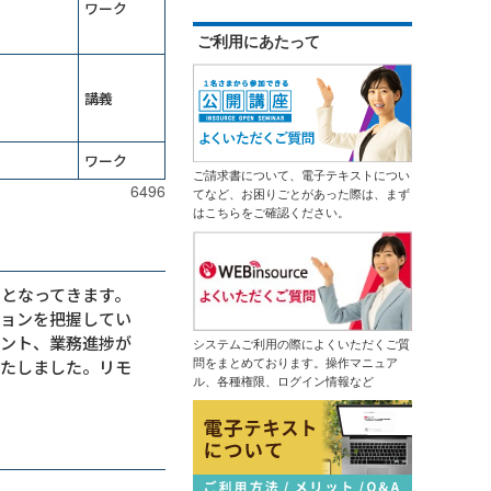
ワーク
ChatGPT×Pythonプログラミング研
修～自動化・データ分析編（５日
はじめての人事採用実務研修～求人
ご利用にあたって
間）
票・説明会・入社手続きの流れを押
ＡＩエージェント基礎研修～Gemini
さえる
13,500円
14,300円
会員
通常
で自組織専用のGemを作成する
講義
2026年9月7日(月)
オンライン
（半日研修）経営幹部・管理職向け
2026年9月28日(月)
オンライン
生成ＡＩ活用研修～リスクを理解し
運用方針を決める
生産性向上研修～仕事の見える化で
ワーク
（半日研修）デザイン業務内製化の
ムダなく成果につなげる
ご請求書について、電子テキストについ
ための画像生成ＡＩ活用研修
6496
てなど、お困りごとがあった際は、まず
13,500円
14,300円
会員
通常
はこちらをご確認ください。
初心者限定！Copilotで基本操作から
2026年9月7日(月)
オンライン
自業務特化ＡＩ作成まで学ぶ３日間
集中コース
情報セキュリティマネジメント研修
はじめての業務自動化研修～生成Ａ
14,300円
14,300円
会員
通常
ＩとPythonで１日１時間を生みだす
となってきます。
2026年9月7日(月)
オンライン
ションを把握してい
ＤＸ推進のための業務改革研修～デ
2026年9月14日(月)
オンライン
ジタル活用の視点を持つ
イント、業務進捗が
システムご利用の際によくいただくご質
中堅社員研修～管理職を補佐し、部
いたしました。リモ
問をまとめております。操作マニュア
ChatGPT×データ分析研修～ＡＩド
の成果を出す！
ル、各種権限、ログイン情報など
リブンな課題解決
13,500円
14,300円
会員
通常
生成ＡＩ推進リーダー育成研修～効
2026年9月7日(月)
オンライン
果的な業務を選びエージェントを作
成する
プロジェクトマネジメント基礎研修
（半日研修）ＡＩ理解研修～人工知
13,500円
14,300円
会員
通常
能にできることを知り、正しく活用