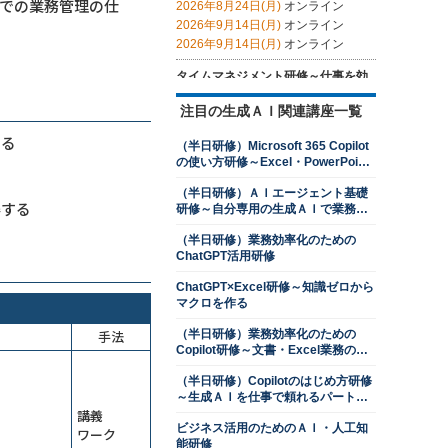
での業務管理の仕
2026年8月24日(月)
オンライン
2026年9月14日(月)
オンライン
2026年9月14日(月)
オンライン
タイムマネジメント研修～仕事を効
率的に進めるための時間管理を学ぶ
注目の生成ＡＩ関連講座一覧
13,500円
14,300円
会員
通常
2026年8月24日(月)
オンライン
なる
（半日研修）Microsoft 365 Copilot
の使い方研修～Excel・PowerPoint
ロジカルシンキング研修
操作を効率化する
13,500円
14,300円
会員
通常
（半日研修）ＡＩエージェント基礎
得する
研修～自分専用の生成ＡＩで業務を
2026年8月24日(月)
オンライン
自動化する
2026年9月28日(月)
オンライン
（半日研修）業務効率化のための
ChatGPT活用研修
目標管理研修～目標達成に向けた継
続的なマネジメント
ChatGPT×Excel研修～知識ゼロから
マクロを作る
13,500円
14,300円
会員
通常
2026年8月24日(月)
オンライン
手法
（半日研修）業務効率化のための
Copilot研修～文書・Excel業務のコ
交渉力向上研修～ネゴシエーション
ツをつかむ
スキルを上達させる
（半日研修）Copilotのはじめ方研修
13,500円
14,300円
会員
通常
～生成ＡＩを仕事で頼れるパートナ
講義
ーにする
2026年8月24日(月)
オンライン
ビジネス活用のためのＡＩ・人工知
ワーク
2026年9月28日(月)
オンライン
能研修