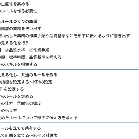
の生産性を高める
のルールを作る必要性
るルールづくりの準備
自部署の業務を洗い出す
洗い出した業務の作業手順や品質基準などを部下に伝わるように書き出す
の見える化を行う
 ②品質水準 ③作業手順
手順、標準時間、品質基準を考える
下のスキルを把握する
見える化し、共通のルールを作る
指標を設定する～KPIの設定
PIを設定する
方のルールを定める
の仕方 ②報告の頻度
ルの伝え方
決めたルールについて部下に伝え方を考える
ュールを立てて共有する
で計画を立てる～30マス計画表