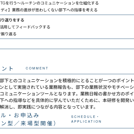
MTGを行う～ルーチンのコミュニケーションを仕組化する
タディ】業務の進捗が思わしくない部下への指導を考える
振り返りをする
を活用してフィードバックする
で振り返る
メント
COMMENT
部下とのコミュニケーションを積極的にとることが一つのポイント
ンとして実施されている業務報告も、部下の業務状況やモチベー
コミュニケーションツールとなります。業務日報の書かせ方のポ
下への指導などを具体的に学んでいただくために、本研修を開発
解消し、即実践につながる内容となっています。
ール・お申込み
SCHEDULE・
イン型／来場型開催）
APPLICATION