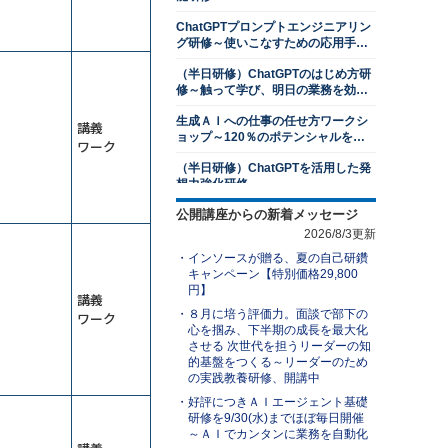
判断力強化研修～８つの観点で意思
ChatGPTプロンプトエンジニアリン
決定ができる管理職になる
グ研修～使いこなすための応用手法
を学ぶ
13,500円
14,300円
会員
通常
（半日研修）ChatGPTのはじめ方研
2026年8月24日(月)
オンライン
修～触って学び、明日の業務を効率
2026年9月28日(月)
オンライン
化する
生成ＡＩへの仕事の任せ方ワークシ
講義
プレゼンテーション研修～相手を動
ョップ～120％のポテンシャルを発
ワーク
かす３つの要素を習得する
揮する
（半日研修）ChatGPTを活用した発
13,500円
14,300円
会員
通常
想力強化研修
2026年8月31日(月)
オンライン
公開講座からの新着メッセージ
業務効率化のためのGemini研修～
若手社員研修～主体性の発揮
Googleアプリとの連携で作業時間を
2026/8/3更新
削減する
13,500円
14,300円
会員
通常
インソースが贈る、夏の自己研鑽
ＡＩエージェント基礎研修～自分専
2026年8月31日(月)
オンライン
キャンペーン【特別価格29,800
用の生成ＡＩで業務を自動化する
円】
講義
アサーティブコミュニケーション研
（半日研修）ChatGPT×Excel研修～
８月に培う評価力。面談で部下の
ワーク
修～自他尊重のスタンスで言いにく
身近なExcel業務から始めるＡＩ活用
心を掴み、下半期の成長を最大化
いことを伝える
13,500円
14,300円
会員
通常
させる 次世代を担うリーダーの知
ChatGPTを活用したビジネス文書研
的基盤をつくる～リーダーのため
2026年8月31日(月)
オンライン
修～文書作成の新スタンダードを学
の実践教養研修、開講中
ぶ
１対１面談研修～部下のキャリア開
好評につきＡＩエージェント基礎
生成ＡＩを活用した業務改善研修～
発支援編
研修を9/30(水)までほぼ毎日開催
業務を可視化し、ＡＩに置き換え組
～ＡＩでカンタンに業務を自動化
織展開する
13,500円
14,300円
会員
通常