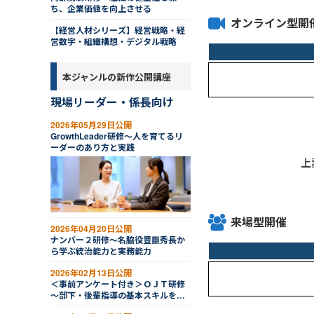
ち、企業価値を向上させる
オンライン型開
【経営人材シリーズ】経営戦略・経
営数字・組織構想・デジタル戦略
本ジャンルの新作公開講座
現場リーダー・係長向け
2026年05月29日公開
GrowthLeader研修～人を育てるリ
ーダーのあり方と実践
上
来場型開催
2026年04月20日公開
ナンバー２研修～名脇役豊臣秀長か
ら学ぶ統治能力と実務能力
2026年02月13日公開
＜事前アンケート付き＞ＯＪＴ研修
～部下・後輩指導の基本スキルを習
得する