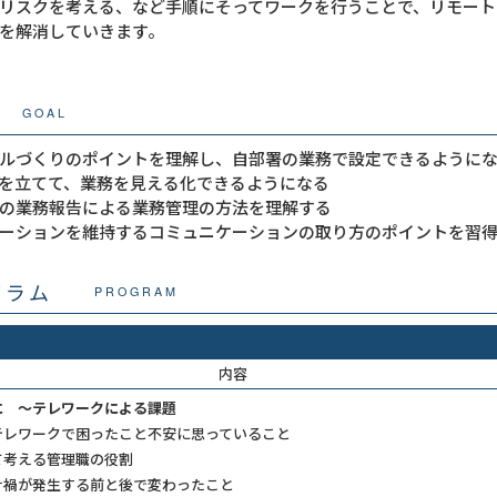
リスクを考える、など手順にそってワークを行うことで、リモート
を解消していきます。
GOAL
ルづくりのポイントを理解し、自部署の業務で設定できるように
を立てて、業務を見える化できるようになる
の業務報告による業務管理の方法を理解する
ーションを維持するコミュニケーションの取り方のポイントを習
グラム
PROGRAM
内容
に ～テレワークによる課題
テレワークで困ったこと不安に思っていること
て考える管理職の役割
ナ禍が発生する前と後で変わったこと