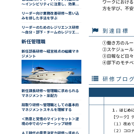
ワークにおける
～インシビリティに注意し、効果的
方を学び、不安
なフィードバックを行う
リーダー向け業務改善研修～思い込
みを排した手法を学ぶ
リーダーのためのレジリエンス研修
到達目標
～自分・部下・チームのレジリエン
スを高める
新任管理職
①働き方のルー
②スケジュール
新任部長研修～経営視点の組織マネ
③日報など日々
ジメント
④部下のモチベ
研修プロ
新任課長研修～管理職に求められる
マネジメント・采配力
段取り研修～管理職としての基本的
マネジメントスキルを理解する
１．はじめ
【ワーク】
＜熱意と覚悟のマインドセット＞逆
境の中でのリーダーシップ研修
（１）改め
（２）コロ
ＡＩ時代の意思決定力研修～求めら