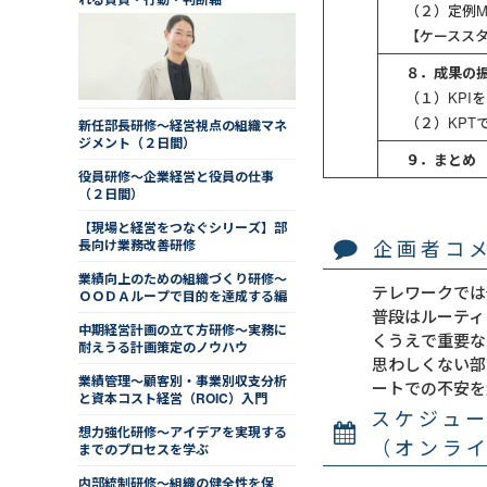
（２）定例
【ケースス
８．成果の
（１）KPI
（２）KPT
新任部長研修～経営視点の組織マネ
ジメント（２日間）
９．まとめ
役員研修～企業経営と役員の仕事
（２日間）
【現場と経営をつなぐシリーズ】部
企画者コ
長向け業務改善研修
業績向上のための組織づくり研修～
テレワークでは
ＯＯＤＡループで目的を達成する編
普段はルーティ
中期経営計画の立て方研修～実務に
くうえで重要な
耐えうる計画策定のノウハウ
思わしくない部
業績管理～顧客別・事業別収支分析
ートでの不安を
と資本コスト経営（ROIC）入門
スケジュ
想力強化研修～アイデアを実現する
（オンラ
までのプロセスを学ぶ
内部統制研修～組織の健全性を保