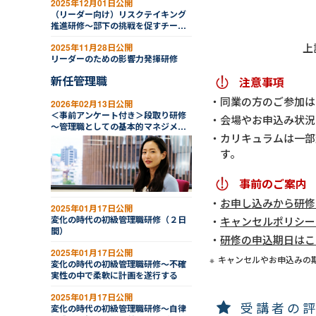
2025年12月01日公開
（リーダー向け）リスクテイキング
推進研修～部下の挑戦を促すチーム
づくり
上
2025年11月28日公開
リーダーのための影響力発揮研修
新任管理職
注意事項
同業の方のご参加は
2026年02月13日公開
＜事前アンケート付き＞段取り研修
会場やお申込み状況
～管理職としての基本的マネジメン
カリキュラムは一部
トスキルを理解する
す。
事前のご案内
お申し込みから研修
2025年01月17日公開
変化の時代の初級管理職研修（２日
キャンセルポリシー
間）
研修の申込期日はこ
2025年01月17日公開
キャンセルやお申込みの
変化の時代の初級管理職研修～不確
実性の中で柔軟に計画を遂行する
2025年01月17日公開
受講者の
変化の時代の初級管理職研修～自律