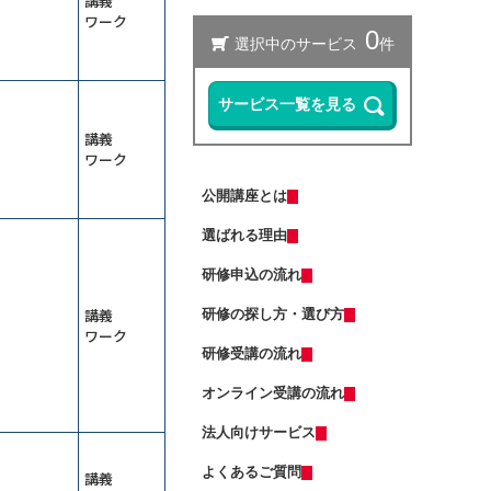
講義
（半日研修）ChatGPT理解研修～導
2026年8月31日(月)
オンライン
ワーク
入事例やリスクを知り、組織での活
用方法を検討する
レジリエンス研修～しなやかにスト
【ＡＩと働く】研修担当者レベルア
レスと向き合い、回復力を身につけ
ップ研修～整合性・納得感をＡＩで
る
担保する
13,500円
14,300円
会員
通常
Microsoft 365 Copilotの使い方研修
2026年9月7日(月)
オンライン
～資料作成の時間を半減する
講義
リスクマネジメント研修～未然に防
ワーク
Copilot Studio研修～社内データ活用
ぐ方法を学ぶ
エージェントを作る
13,500円
14,300円
会員
通常
公開講座とは
Excelマクロで始める業務自動化研修
2026年9月7日(月)
オンライン
～Copilot活用編
選ばれる理由
2026年9月28日(月)
オンライン
ＤＸ推進のための要件定義研修
（半日研修）ＡＩエージェント基礎
研修申込の流れ
研修～自分専用の生成ＡＩで業務を
（若手向け）DX入門研修～ChatGPT
自動化する
に触れ、業務効率化のマインドを獲
講義
研修の探し方・選び方
13,500円
14,300円
会員
通常
得する
ワーク
2026年9月7日(月)
オンライン
業務効率化のためのClaude活用研修
研修受講の流れ
2026年9月7日(月)
オンライン
～Excel業務と資料作成の負担を減ら
す
オンライン受講の流れ
受注獲得のためのＡＩ活用研修～デ
（中途社員・職種転換者向け）ビジ
ータ分析からソリューションの導出
ネスマナー研修
まで
法人向けサービス
13,500円
14,300円
会員
通常
管理職向け発想力強化ワークショッ
2026年9月7日(月)
オンライン
プ～生成ＡＩとＳＦ思考で未来を構
よくあるご質問
講義
想する
2026年9月14日(月)
オンライン