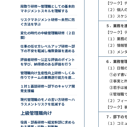
【ワーク】
段取り研修～管理職としての基本的
（２）個人
マネジメントスキルを理解する
（３）スケ
リスクマネジメント研修～未然に防
ぐ方法を学ぶ
５．業務を
【ワーク】
変化の時代の中級管理職研修（２日
間）
（１）業務
（２）情報
仕事の任せ方レベルアップ研修～部
下の不安を軽減し権限委譲を進める
（３）メン
評価者研修～公正な評価のポイント
６．業務管
を学び、納得感のある評価を行う
（１）日報
管理職向け生産性向上研修～しくみ
①必ず書い
作りでチームの業務遂行能力を底上
②事実と所
げする
１対１面談研修～部下のキャリア開
③若手は細
発支援編
④管理職で
現代管理職のモノの言い方研修～ハ
（２）フィ
ラスメントリスクを低減する
【ワーク】
上級管理職向け
７．部下の
役員・部長研修～経営幹部に求めら
（１）コミ
れる資質・行動・判断軸