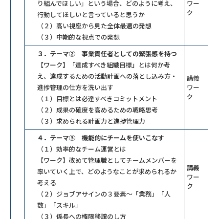
り組んでほしい」という場合、どのように考え、
ワー
ク
行動してほしいと言っていると思うか
（２）高い視座から見た全体最適の発想
（３）中期的な視点での発想
３．テーマ② 事業責任者としての緊張感を持つ
【ワーク】「達成すべき組織目標」とは何か考
え、達成するための活動計画への落とし込み方・
講義
進捗管理の仕方を洗い出す
ワー
ク
（１）目標とは必達すべきコミットメント
（２）成果の確度を高めるための戦略思考
（３）求められる計画力と進捗管理力
４．テーマ③ 機能的にチームを使いこなす
（１）効率的なチーム運営とは
【ワーク】改めて管理職としてチームメンバーを
講義
率いていく上で、どのようなことが求められるか
ワー
考える
ク
（２）ジョブアサインの３要素～「業務」「人
数」「スキル」
（３）係長への権限移譲のし方