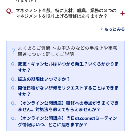
りますか？
で実行する業務改善計画を作成する」といった具合
としての在り方や、必要なマネジメント手法を総合
【対象者】
です。
「
マネジメント全般、特に人材、組織、業務の３つの
新任管理職研修～自信を持ってマネジメントを始
的に学びます。
・新任の管理職、現場リーダーの方、現任で経験が
マネジメントを取り上げる研修はありますか？
める編（２日間）
」をおすすめします。
まだ浅い方
コンテンツも理論重視ではなく、現場でこれを実践
②一人ひとりの能力を活かす人のマネジメントを学
「
新任管理職研修～求められる３つのマネジメント
・現場で必要とされるマネジメントの基本を理解し
もっとみる
すれば上手くいくという具体的なノウハウがメイン
【対象者】
ぶ研修
（人材、組織、業務）とリーダーシップ（２日
たい方
の構成になっています。
・新任管理職の方
育成方針の立て方や、安心して働ける労働環境の整
間））
」をおすすめします。
そのため、「なんとなく正論を聞いた」ではなく
・管理職に昇格する直前の方
備、適切なフィードバックのやり方など、人材を活
【研修内容・特徴】
よくあるご質問
～お申込みなどの手続きや事務
「明日からできる」という受講者の実感を生むこと
・管理職としての仕事やマネジメントのイメージを
かすためのマネジメント手法を習得します。
【対象者】
管理職に求められる役割を、上司・部下の視点から
関連について詳しくご説明
ができ、マネジメントへの不安や悩みを解決するこ
掴みたい方
・最近昇格された管理職（課長）の方 ※部長の方も
改めて認識します。そのうえで、成果をあげる管理
とができます。
変更・キャンセルはいつから発生？いくらかかりま
③円滑な組織運営のために組織のマネジメントを学
受講可能
職に必要な３つのマネジメントスキル「①部下指
【研修内容・特徴】
すか？
ぶ研修
・管理職として、改めて求められるマネジメントや
導・育成力、②業務管理力（推進・改善・目標管
※インソース公開講座はオンラインでも開催しており
本研修は、新任管理職としての仕事の始め方を具体
組織の目標達成に向けて、仕組みづくりや計画の立
リーダーシップについて再確認をしたい方
振込の期限はいつですか？
理）、③リスク管理力」を習得していただきます。
ます
的に知り、役割を遂行するために必要なマネジメン
て方、成果をあげる体制構築など、組織運営・管理
インソースオンライン公開講座
開催日程がない研修をリクエストすることはできま
トスキル（組織・業務・ヒト）を習得し、３ヶ月後
のためのマネジメント手法を習得します。
【研修内容・特徴】
すか？
に大きな成果を発揮していただくための研修です。
■３つのマネジメント（人材・組織・業務）
④現場のリーダーとして現場業務のマネジメントを
【オンライン公開講座】研修への参加がうまくでき
・人材マネジメント～人材育成方針の設定、部署・
（１）新任管理職としてやるべきことが分かる
学ぶ研修
ません。対処法を教えてもらえませんか？
チームの最適化・再編成、次世代リーダー育成
管理職として求められていることを知り、研修を通
プレイヤーとの役割の違いを理解し、中間役として
・組織マネジメント～部署の理念、ミッション、目
【オンライン公開講座】当日のZoomのミーティン
じて役割を遂行するための行動、計画の立て方、準
の立ち振る舞いや業務管理・指導のポイントなど、
標設定、目標管理
グ情報はいつ、どこに届きますか？
備の仕方が分かります。
現場リーダーに求められるマネジメント手法を習得
・業務マネジメント～生産性向上のための業務管