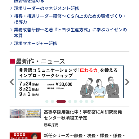
限委譲を進める
現場リーダーのマネジメント研修
接客・接遇リーダー研修～ＣＳ向上のための環境づくり・
指導力
業務改善研修～名著『トヨタ生産方式』に学ぶカイゼンの
本質
現場マネージャー研修
■
最新作・ニュース
高専卒採用強化中！宇都宮にAI研究開発
センター秋頃竣工予定
新卒採用
新任シリーズ～部長・次長・課長・係長・