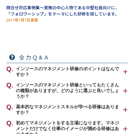
す。
問合せ対応事例集～実務の中心人物である中堅社員向けに、
「フォロワーシップ」をテーマにした研修を探しています。
2017年7月7日更新
全力Ｑ&Ａ
インソースのマネジメント研修のポイントはなんで
すか？
インソース公開講座のマネジメント研修のポイント
インソースのマネジメント研修といってもたくさん
の種類がありますが、どのように選ぶと良いでしょ
は、「理論の学習」ではなく、「実践演習」を重視
うか？
しているところです。プログラムは、従来の知識偏
重型の教育ではなく、最低限必要な知識をふまえ
インソース公開講座のマネジメント研修は、大きく
基本的なマネジメントスキルが学べる研修はありま
「現場でどう実践するか」まで落とし込む演習重視
すか？
分けて５種類のものがあります。
の設計になっています。
「
初めてマネジメントをする立場になります。マネジ
段取り研修～管理職としての基本的マネジメント
例えば、リスク管理がテーマなら「現場のリスクを
①総合的なマネジメントスキルの向上を図る研修
メントだけでなく仕事のイメージが掴める研修はあ
スキルを理解する
」をおすすめします。
洗い出す」、業務改善がテーマなら「明日から現場
管理職に求められる要件を理解し、職場のリーダー