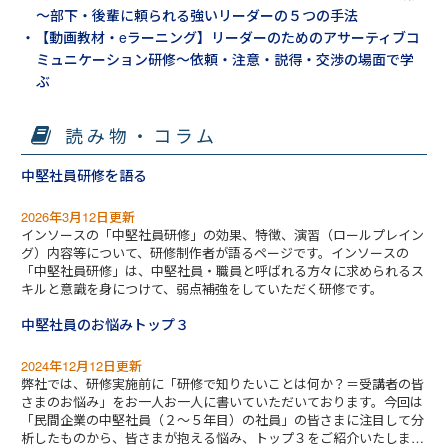
～部下・後輩に頼られる強いリーダーの５つの手法
・【動画教材・eラーニング】リーダーのためのアサーティブコ
ミュニケーション研修～依頼・注意・説得・交渉の場面で学
ぶ
読み物・コラム
中堅社員研修を語る
2026年3月12日更新
インソースの「中堅社員研修」の効果、特徴、演習（ロールプレイン
グ）内容等について、研修制作者が語るページです。インソースの
「中堅社員研修」は、中堅社員・職員と呼ばれる方々に求められるス
キルと意識を身につけて、弱点補強をしていただく研修です。
中堅社員のお悩みトップ３
2024年12月12日更新
弊社では、研修実施前に「研修で知りたいことは何か？＝受講者の皆
さまのお悩み」をお一人お一人に書いていただいております。今回は
「民間企業の中堅社員（２～５年目）の社員」の皆さまに注目して分
析したものから、皆さまが抱える悩み、トップ３をご紹介いたしま