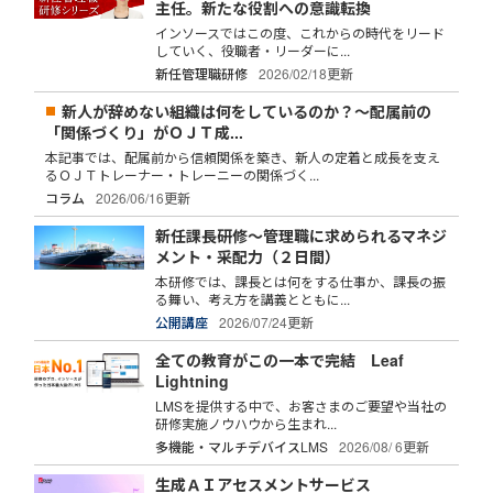
主任。新たな役割への意識転換
インソースではこの度、これからの時代をリード
していく、役職者・リーダーに...
新任管理職研修
2026/02/18更新
新人が辞めない組織は何をしているのか？～配属前の
「関係づくり」がＯＪＴ成...
本記事では、配属前から信頼関係を築き、新人の定着と成長を支え
るＯＪＴトレーナー・トレーニーの関係づく...
コラム
2026/06/16更新
新任課長研修～管理職に求められるマネジ
メント・采配力（２日間）
本研修では、課長とは何をする仕事か、課長の振
る舞い、考え方を講義とともに...
公開講座
2026/07/24更新
全ての教育がこの一本で完結 Leaf
Lightning
LMSを提供する中で、お客さまのご要望や当社の
研修実施ノウハウから生まれ...
多機能・マルチデバイスLMS
2026/08/ 6更新
生成ＡＩアセスメントサービス