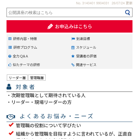
No. 3140401 9904031
26/07/24 更新
お申込みはこちら
研修内容・特徴
到達目標
研修プログラム
スケジュール
全力Ｑ&Ａ
受講者の評価
似たテーマの研修
関連サービス
リーダー層
管理職層
対象者
次期管理職として期待されている人
リーダー・現場リーダーの方
よくあるお悩み・ニーズ
管理職の役割について学びたい
組織から管理職を目指すように言われているが、正直自