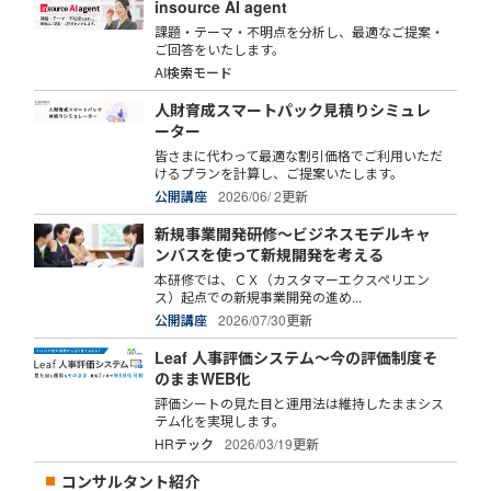
insource AI agent
課題・テーマ・不明点を分析し、最適なご提案・
ご回答をいたします。
AI検索モード
人財育成スマートパック見積りシミュレ
ーター
皆さまに代わって最適な割引価格でご利用いただ
けるプランを計算し、ご提案いたします。
公開講座
2026/06/ 2更新
新規事業開発研修～ビジネスモデルキャ
ンバスを使って新規開発を考える
本研修では、ＣＸ（カスタマーエクスペリエン
ス）起点での新規事業開発の進め...
公開講座
2026/07/30更新
Leaf 人事評価システム～今の評価制度そ
のままWEB化
評価シートの見た目と運用法は維持したままシス
テム化を実現します。
HRテック
2026/03/19更新
コンサルタント紹介