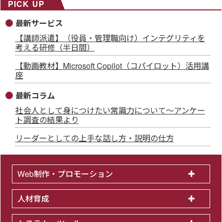
PICK UP
最新サービス
【講師派遣】（役員・管理職向け）インテグリティを
考える研修（半日間）
【動画教材】Microsoft Copilot（コパイロット）活用講
座
最新コラム
社会人として身につけたい常識力について～アンケー
ト調査の結果より
リーダーとしての上手な話し方・説明の仕方
Web制作・プロモーション
人材育成