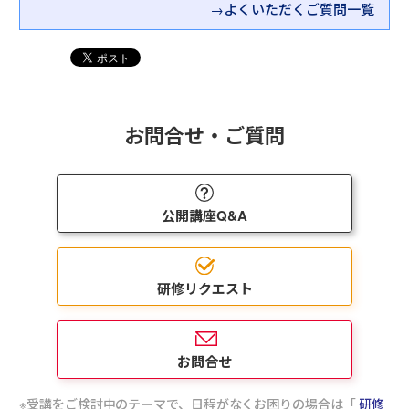
→よくいただくご質問一覧
します
理、ナレッジマネジメント、労務管理、安全衛生管
（２）新任管理職として防ぐべきことが分かる
理
新任管理職であっても業務上、トラブル、事故が発
⑤プロジェクト型業務を成功に導くプロジェクトマ
生すれば管理責任を問われます。リスク事項を知り、
ネジメントを学ぶ
■リーダーシップ
その上で、研修を通じて事前対策の立て方を学びま
目的達成に向けたプロセスや計画すべき内容の整
・４つのリーダーシップ
す。
理、進捗管理のポイントなど、業界問わず役立つプ
（実行型・巻き込み型・奉仕型・ビジョン型）を強
お問合せ・ご質問
ロジェクトマネジメントスキルを習得します。
みを活かして多様に発揮する
・フォロワーを整備し部署全体で強みを分担しリー
お客さまのご受講の目的に合わせて、ラインナップ
ダーシップを発揮
からお選びください。
・変革の実行プロセスでのリーダーシップの発揮
マネジメント研修ラインナップ
公開講座Q&A
（変革課題の設定、メンバーの巻き込み、他部署、
トップ・経営層の説得）
とはいえ「なかなか選べない」とお悩みのお客さま
は、ぜひお気軽にお問合せください。弊社担当者が
研修リクエスト
詳細をヒアリングさせていただいたうえで、お客さ
まにおすすめの研修を選定させていただきます。
お問合せ
受講をご検討中のテーマで、日程がなくお困りの場合は「
研修