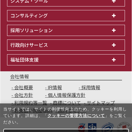
システム・ツール
コンサルティング
採用ソリューション
行政向けサービス
福祉団体支援
会社情報
会社概要
IR情報
採用情報
会社方針
個人情報保護方針
利用規約等一覧
商標について
サイトマップ
当サイトでは、サイトの利便性向上のため、クッキーを利⽤し
お支払い関連Q&A
無料セミナー
ています。詳細は、「
クッキーの管理方法について
」をご覧く
ださい。