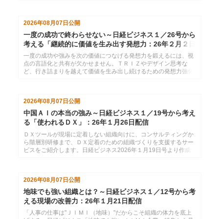
26年２月９日配信分です。
2026年08月07日
公開
一度の成功で終わらせない～日経ビジネス１／26号から
考える「継続的に価値を生み出す発想力：26年２月２日
配信
一度の成功や強みを次の価値につなげる発想力を鍛えるには、視
点の言語化と共有が欠かせません。ＴＲＩＺやデザイン思考な
ど、行き詰まりを越えて価値を生み出し続けるための発想力強化
サービスをご紹介します。日経ビジネス2026年１月26日号より
作成した、インソースのメールマガジン26年２月２日配信分で
す。
2026年08月07日
公開
中国ＡＩの本当の強み～日経ビジネス１／19号から考え
る「使われるＤＸ」：26年１月26日配信
ＤＸツールが現場に定着しない組織向けに、コンサルティングか
ら階層別研修まで、ＤＸ定着のための組織づくりを支援するサー
ビスをご紹介します。日経ビジネス2026年１月19日号より作成
した、インソースのメールマガジン26年１月26日配信分です。
2026年08月07日
公開
地味でも強い組織とは？～日経ビジネス１／12号から考
える現場の改善力：26年１月21日配信
「人事の仕事は"ＪＩＭＩ（地味）"だからこそ組織の体力を底上