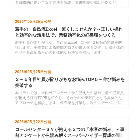
を戦略的に使いこなす方法を解説。文書指導や電話応対など、具
体的な「技術」を習得し、自分らしい信頼関係の築き方を学びま
す。
2026年05月25日
公開
若手の「自己流Excel」無くしませんか？～正しい操作
と効率的な活用法で、業務効率化の好循環をつくる
若手社員が陥りがちな「自己流Excel」に潜む２種類の問題を解
説します。手作業による時間のロスや属人化を防ぎ、組織全体の
生産性を高めるための具体的な解決策を提示します。
2026年05月25日
公開
２～５年目社員が陥りがちなお悩みTOP５～伸び悩みを
突破する
本コラムでは、社内外アンケートから見えた中堅層手前の従業員
が抱える課題TOP5を紹介し、それぞれの突破口となる具体的な
アプローチを解説します。停滞感を打破し、次のステージに進む
ためのヒントが見つかります。
2026年05月22日
公開
コールセンターＳＶが抱える３つの「本音の悩み」～事
前アンケートから読み解くスーパーバイザー育成の課題