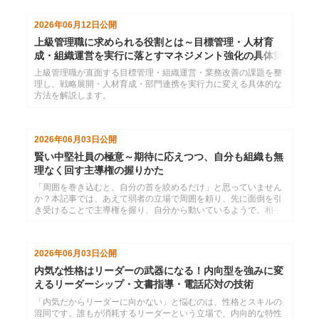
社の研修計画にすぐ活かせるヒントをお届けします。
2026年06月12日
公開
上級管理職に求められる役割とは～目標管理・人材育
成・組織運営を実行に落とすマネジメント強化の具体策
上級管理職が直面する目標管理・組織運営・業務改善の課題を整
理し、戦略展開・人材育成・部門連携を実行力に変える具体的な
方法を解説します。
2026年06月03日
公開
賢い中堅社員の極意～期待に応えつつ、自分も組織も無
理なく回す主導権の握りかた
「周囲を巻き込むと、自分の首を絞めるだけ」と思っていません
か？本記事では、あえて弱者の立場で周囲を頼り、先に面倒を引
き受けることで主導権を握り、自分から動いているようで、相手
に動いてもらうための仕事術を解説。組織の期待に真っ向から応
えつつ、しなやかに生き残るための実戦スキルを伝授します。
2026年06月03日
公開
内気な性格はリーダーの武器になる！内向型を強みに変
えるリーダーシップ・文書指導・電話応対の技術
「内気だからリーダーに向かない」と悩むのは、性格とスキルの
混同です。誰もが消耗するリーダーという立場で、内向的な特性