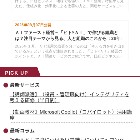
げする。日経ビジネス「地味でも強いＪＩＭＩ企業」特集から見
えた、仕組み化・効率化による改善の力と、関連サービスをご紹
介します。」日経ビジネス2026年１月12日号より作成した、イ
ンソースのメールマガジン26年１月21配信分です。
2026年08月07日
公開
ＡＩファースト経営～「ヒト×ＡＩ」で伸びる組織と
は？注目テーマから見る、人と組織のこれから：26年1
月14日配信
2026年１月、ＡＩ活用の成否を分けるのは「考える力を引き出せ
ているか」という視点が注目されました。「ヒト×ＡＩ」経営の
ポイントと、ＡＩ関連サービスのご紹介です。日経ビジネス2025
年12月29日・2026年１月５日号より作成した、インソースのメ
ールマガジン26年１月14配信分です。
PICK UP
最新サービス
【講師派遣】（役員・管理職向け）インテグリティを
考える研修（半日間）
【動画教材】Microsoft Copilot（コパイロット）活用講
座
最新コラム
社会人として身につけたい常識力について～アンケー