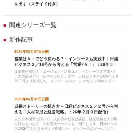
を出す（スライド付き）
関連シリーズ一覧
■
新作記事
■
2026年08月07日
公開
営業はＡＩでどう変わる？～インソースも実践中｜日経
ビジネス２／16号から考える「営業×ＡＩ」：26年２月
24日配信
提案書作成やＡＩエージェント活用など、インソースの営業×Ａ
Ｉの実践例とサービスをご紹介します。日経ビジネス2026年２月
16日号より作成した、インソースのメールマガジン26年２月24
日配信分です。
2026年08月07日
公開
成長ストーリーの描き方～日経ビジネス２／２号から考
える「人材育成と経営戦略」：26年２月９日配信）
人的資本開示は語り方、人的資本経営は実践。経営戦略と人の取
り組みをつなぐ、人材育成サービスをご紹介します。日経ビジネ
ス2026年２月２日号より作成した、インソースのメールマガジン