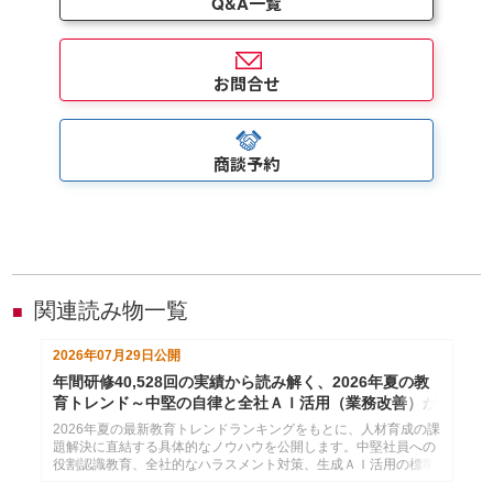
Q&A一覧
お問合せ
商談予約
関連読み物一覧
■
2026年07月29日
公開
年間研修40,528回の実績から読み解く、2026年夏の教
育トレンド～中堅の自律と全社ＡＩ活用（業務改善）が
分かれ道
2026年夏の最新教育トレンドランキングをもとに、人材育成の課
題解決に直結する具体的なノウハウを公開します。中堅社員への
役割認識教育、全社的なハラスメント対策、生成ＡＩ活用の標準
化など、勝ち組企業が密かに注力するテーマを厳選しました。自