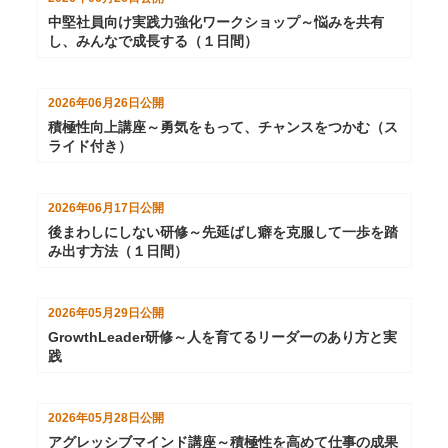
中堅社員向け実践力強化ワークショップ～悩みを共有
し、みんなで成長する（１日間）
2026年06月26日
公開
積極性向上講座～勇気をもって、チャンスをつかむ（ス
ライド付き）
2026年06月17日
公開
後まわしにしない研修～先延ばし癖を克服して一歩を踏
み出す方法（１日間）
2026年05月29日
公開
GrowthLeader研修～人を育てるリーダーのあり方と実
践
2026年05月28日
公開
アグレッシブマインド講座～積極性を高めて仕事の成果