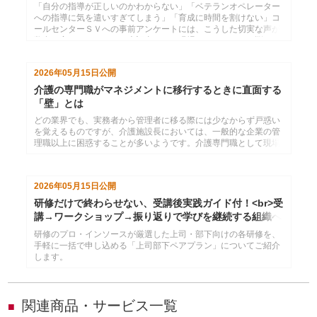
と解決策
「自分の指導が正しいのかわからない」「ベテランオペレーター
への指導に気を遣いすぎてしまう」「育成に時間を割けない」コ
ールセンターＳＶへの事前アンケートには、こうした切実な声が
数多く寄せられました。本記事では、現場ＳＶのリアルな悩みを
3つのテーマに整理し、管理職やオペレーターからＳＶに何が期
待されているのかを明らかにします。課題の構造を理解すること
2026年05月15日
公開
で、ＳＶを育てる研修・マネジメント設計に役立つ具体的な視点
を提供します。
介護の専門職がマネジメントに移行するときに直面する
「壁」とは
どの業界でも、実務者から管理者に移る際には少なからず戸惑い
を覚えるものですが、介護施設長においては、一般的な企業の管
理職以上に困惑することが多いようです。介護専門職として現場
で仕事をしていた時とは異なる観点での判断が求められ、時には
優先順位すらも変わってくる。本コラムでは、介護施設長が直面
しやすいマネジメント上の課題をあらためて整理し、施設運営を
2026年05月15日
公開
安定させるために押さえたい視点を解説します。
研修だけで終わらせない、受講後実践ガイド付！<br>受
講→ワークショップ→振り返りで学びを継続する組織へ
研修のプロ・インソースが厳選した上司・部下向けの各研修を、
手軽に一括で申し込める「上司部下ペアプラン」についてご紹介
します。
関連商品・サービス一覧
■