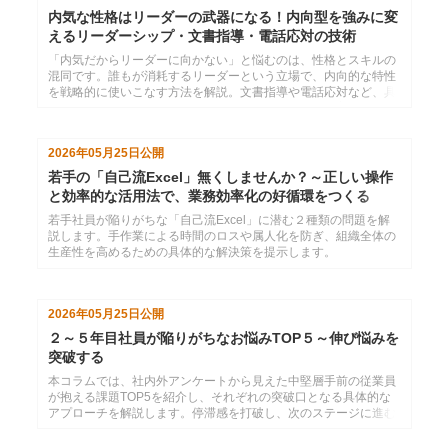
内気な性格はリーダーの武器になる！内向型を強みに変
えるリーダーシップ・文書指導・電話応対の技術
「内気だからリーダーに向かない」と悩むのは、性格とスキルの
混同です。誰もが消耗するリーダーという立場で、内向的な特性
を戦略的に使いこなす方法を解説。文書指導や電話応対など、具
体的な「技術」を習得し、自分らしい信頼関係の築き方を学びま
す。
2026年05月25日
公開
若手の「自己流Excel」無くしませんか？～正しい操作
と効率的な活用法で、業務効率化の好循環をつくる
若手社員が陥りがちな「自己流Excel」に潜む２種類の問題を解
説します。手作業による時間のロスや属人化を防ぎ、組織全体の
生産性を高めるための具体的な解決策を提示します。
2026年05月25日
公開
２～５年目社員が陥りがちなお悩みTOP５～伸び悩みを
突破する
本コラムでは、社内外アンケートから見えた中堅層手前の従業員
が抱える課題TOP5を紹介し、それぞれの突破口となる具体的な
アプローチを解説します。停滞感を打破し、次のステージに進む
ためのヒントが見つかります。