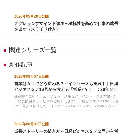
2026年05月28日
公開
アグレッシブマインド講座～積極性を高めて仕事の成果
を出す（スライド付き）
関連シリーズ一覧
■
新作記事
■
2026年08月07日
公開
営業はＡＩでどう変わる？～インソースも実践中｜日経
ビジネス２／16号から考える「営業×ＡＩ」：26年２月
24日配信
提案書作成やＡＩエージェント活用など、インソースの営業×Ａ
Ｉの実践例とサービスをご紹介します。日経ビジネス2026年２月
16日号より作成した、インソースのメールマガジン26年２月24
日配信分です。
2026年08月07日
公開
成長ストーリーの描き方～日経ビジネス２／２号から考