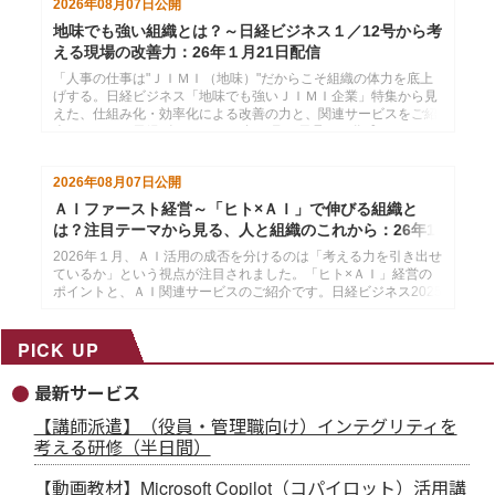
2026年08月07日
公開
地味でも強い組織とは？～日経ビジネス１／12号から考
える現場の改善力：26年１月21日配信
「人事の仕事は"ＪＩＭＩ（地味）"だからこそ組織の体力を底上
げする。日経ビジネス「地味でも強いＪＩＭＩ企業」特集から見
えた、仕組み化・効率化による改善の力と、関連サービスをご紹
介します。」日経ビジネス2026年１月12日号より作成した、イ
ンソースのメールマガジン26年１月21配信分です。
2026年08月07日
公開
ＡＩファースト経営～「ヒト×ＡＩ」で伸びる組織と
は？注目テーマから見る、人と組織のこれから：26年1
月14日配信
2026年１月、ＡＩ活用の成否を分けるのは「考える力を引き出せ
ているか」という視点が注目されました。「ヒト×ＡＩ」経営の
ポイントと、ＡＩ関連サービスのご紹介です。日経ビジネス2025
年12月29日・2026年１月５日号より作成した、インソースのメ
ールマガジン26年１月14配信分です。
PICK UP
最新サービス
【講師派遣】（役員・管理職向け）インテグリティを
考える研修（半日間）
【動画教材】Microsoft Copilot（コパイロット）活用講