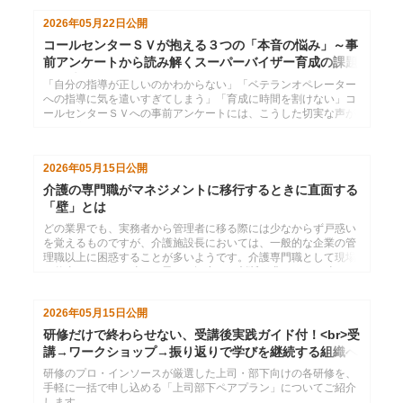
2026年05月22日
公開
コールセンターＳＶが抱える３つの「本音の悩み」～事
前アンケートから読み解くスーパーバイザー育成の課題
と解決策
「自分の指導が正しいのかわからない」「ベテランオペレーター
への指導に気を遣いすぎてしまう」「育成に時間を割けない」コ
ールセンターＳＶへの事前アンケートには、こうした切実な声が
数多く寄せられました。本記事では、現場ＳＶのリアルな悩みを
3つのテーマに整理し、管理職やオペレーターからＳＶに何が期
待されているのかを明らかにします。課題の構造を理解すること
2026年05月15日
公開
で、ＳＶを育てる研修・マネジメント設計に役立つ具体的な視点
を提供します。
介護の専門職がマネジメントに移行するときに直面する
「壁」とは
どの業界でも、実務者から管理者に移る際には少なからず戸惑い
を覚えるものですが、介護施設長においては、一般的な企業の管
理職以上に困惑することが多いようです。介護専門職として現場
で仕事をしていた時とは異なる観点での判断が求められ、時には
優先順位すらも変わってくる。本コラムでは、介護施設長が直面
しやすいマネジメント上の課題をあらためて整理し、施設運営を
2026年05月15日
公開
安定させるために押さえたい視点を解説します。
研修だけで終わらせない、受講後実践ガイド付！<br>受
講→ワークショップ→振り返りで学びを継続する組織へ
研修のプロ・インソースが厳選した上司・部下向けの各研修を、
手軽に一括で申し込める「上司部下ペアプラン」についてご紹介
します。