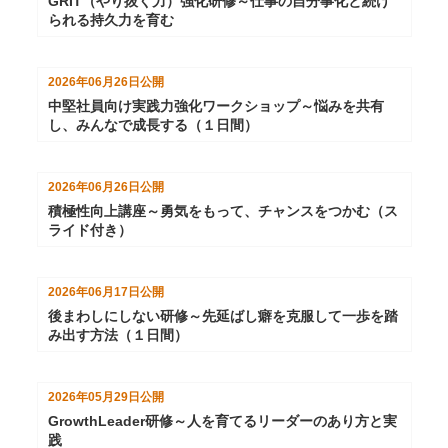
GRIT（やり抜く力）強化研修～仕事の自分事化と続け
られる持久力を育む
2026年06月26日
公開
中堅社員向け実践力強化ワークショップ～悩みを共有
し、みんなで成長する（１日間）
2026年06月26日
公開
積極性向上講座～勇気をもって、チャンスをつかむ（ス
ライド付き）
2026年06月17日
公開
後まわしにしない研修～先延ばし癖を克服して一歩を踏
み出す方法（１日間）
2026年05月29日
公開
GrowthLeader研修～人を育てるリーダーのあり方と実
践