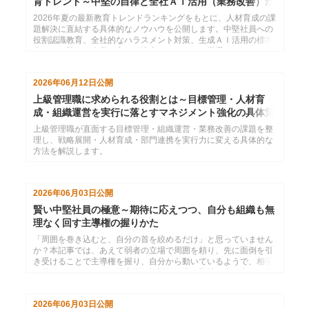
育トレンド～中堅の自律と全社ＡＩ活用（業務改善）が
分かれ道
2026年夏の最新教育トレンドランキングをもとに、人材育成の課
題解決に直結する具体的なノウハウを公開します。中堅社員への
役割認識教育、全社的なハラスメント対策、生成ＡＩ活用の標準
化など、勝ち組企業が密かに注力するテーマを厳選しました。自
社の研修計画にすぐ活かせるヒントをお届けします。
2026年06月12日
公開
上級管理職に求められる役割とは～目標管理・人材育
成・組織運営を実行に落とすマネジメント強化の具体策
上級管理職が直面する目標管理・組織運営・業務改善の課題を整
理し、戦略展開・人材育成・部門連携を実行力に変える具体的な
方法を解説します。
2026年06月03日
公開
賢い中堅社員の極意～期待に応えつつ、自分も組織も無
理なく回す主導権の握りかた
「周囲を巻き込むと、自分の首を絞めるだけ」と思っていません
か？本記事では、あえて弱者の立場で周囲を頼り、先に面倒を引
き受けることで主導権を握り、自分から動いているようで、相手
に動いてもらうための仕事術を解説。組織の期待に真っ向から応
えつつ、しなやかに生き残るための実戦スキルを伝授します。
2026年06月03日
公開