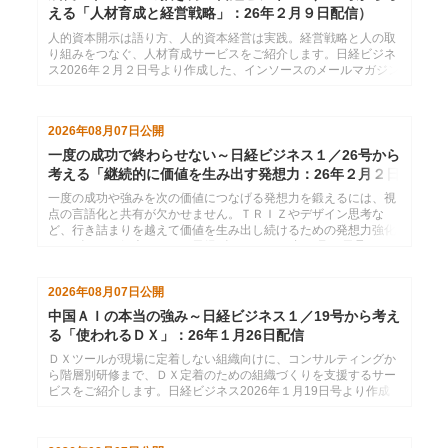
える「人材育成と経営戦略」：26年２月９日配信）
人的資本開示は語り方、人的資本経営は実践。経営戦略と人の取
り組みをつなぐ、人材育成サービスをご紹介します。日経ビジネ
ス2026年２月２日号より作成した、インソースのメールマガジン
26年２月９日配信分です。
2026年08月07日
公開
一度の成功で終わらせない～日経ビジネス１／26号から
考える「継続的に価値を生み出す発想力：26年２月２日
配信
一度の成功や強みを次の価値につなげる発想力を鍛えるには、視
点の言語化と共有が欠かせません。ＴＲＩＺやデザイン思考な
ど、行き詰まりを越えて価値を生み出し続けるための発想力強化
サービスをご紹介します。日経ビジネス2026年１月26日号より
作成した、インソースのメールマガジン26年２月２日配信分で
す。
2026年08月07日
公開
中国ＡＩの本当の強み～日経ビジネス１／19号から考え
る「使われるＤＸ」：26年１月26日配信
ＤＸツールが現場に定着しない組織向けに、コンサルティングか
ら階層別研修まで、ＤＸ定着のための組織づくりを支援するサー
ビスをご紹介します。日経ビジネス2026年１月19日号より作成
した、インソースのメールマガジン26年１月26日配信分です。