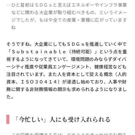
―ひと昔前はＳＤＧｓと言えばエネルギーやインフラ事業
などに関わる大企業が取り組むべきもの、というイメー
ジでしたが、もはや全ての産業・業種に広がっています
ね
そうですね。大企業にしてもＳＤＧｓを推進していく中で
「Ｓｕｂｓｔａｉｎａｂｌｅ（持続可能）」という点を重
視するようになってきていて、環境問題のみならずダイバ
ーシティ推進や従業員エンゲージメント、健康経営なども
注目されています。また人を資本として捉える概念（人的
資本、ＩＳＯ３０４１４）が浸透し始めており、人事や財
務に関する非財務情報の開示も求められるようになりまし
た。
「今忙しい」人にも受け入れられる
―この研修を受講する方は、どのようなきっかけでお申込