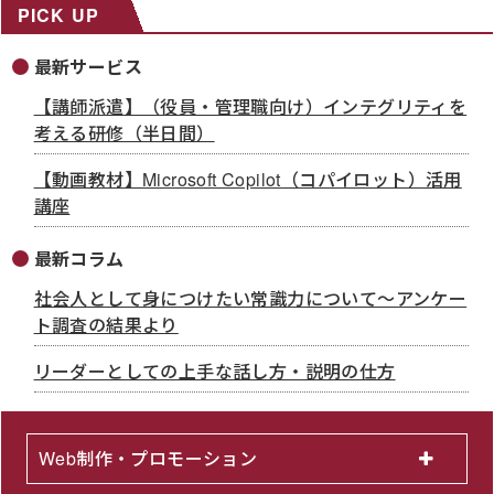
PICK UP
最新サービス
【講師派遣】（役員・管理職向け）インテグリティを
考える研修（半日間）
【動画教材】Microsoft Copilot（コパイロット）活用
講座
最新コラム
社会人として身につけたい常識力について～アンケー
ト調査の結果より
リーダーとしての上手な話し方・説明の仕方
Web制作・プロモーション