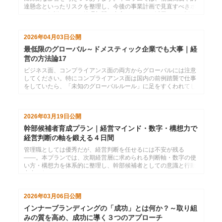
達懸念といったリスクを整理し、今後の事業計画で見直すべきポ
イントを解説します。管理部門を中心としたＡＩ活用による販管
費の削減策や、研修予算を最適化しながら人材育成を継続するた
めの具体的なアクションについて詳しくご紹介します。
2026年04月03日
公開
最低限のグローバル～ドメスティック企業でも大事｜経
営の方法論17
ビジネス面、コンプライアンス面の両方からグローバルには注意
してください。特にコンプライアンス面は国内の前例踏襲で仕事
をしていたら、「未知のグローバルルール」に足をすくわれてし
まいます。面倒でも情報収集をして対応していきましょう。
2026年03月19日
公開
幹部候補者育成プラン｜経営マインド・数字・構想力で
経営判断の軸を鍛える４日間
管理職としては優秀だが、経営判断を任せるには不安が残る
――。本プランでは、次期経営層に求められる判断軸・数字の使
い方・構想力を体系的に整理し、幹部候補者としての意識と行動
変容を促します。
2026年03月06日
公開
インナーブランディングの「成功」とは何か？～取り組
みの質を高め、成功に導く３つのアプローチ