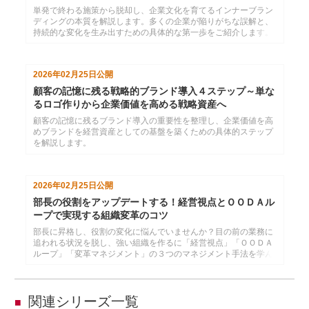
単発で終わる施策から脱却し、企業文化を育てるインナーブラン
ディングの本質を解説します。多くの企業が陥りがちな誤解と、
持続的な変化を生み出すための具体的な第一歩をご紹介します。
2026年02月25日
公開
顧客の記憶に残る戦略的ブランド導入４ステップ～単な
るロゴ作りから企業価値を高める戦略資産へ
顧客の記憶に残るブランド導入の重要性を整理し、企業価値を高
めブランドを経営資産としての基盤を築くための具体的ステップ
を解説します。
2026年02月25日
公開
部長の役割をアップデートする！経営視点とＯＯＤＡル
ープで実現する組織変革のコツ
部長に昇格し、役割の変化に悩んでいませんか？目の前の業務に
追われる状況を脱し、強い組織を作るに「経営視点」「ＯＯＤＡ
ループ」「変革マネジメント」の３つのマネジメント手法を学ん
でみませんか。限られた人員で業績を向上させ、時代に即した組
織変革を推進するための具体的なマネジメント手法を解説しま
す。
関連シリーズ一覧
■