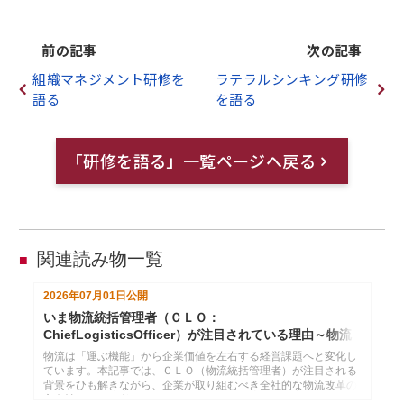
前の記事
次の記事
組織マネジメント研修を
ラテラルシンキング研修
語る
を語る
「研修を語る」一覧ページへ戻る
関連読み物一覧
■
2026年07月01日
公開
いま物流統括管理者（ＣＬＯ：
ChiefLogisticsOfficer）が注目されている理由～物流
2024年問題のその先へ
物流は「運ぶ機能」から企業価値を左右する経営課題へと変化し
ています。本記事では、ＣＬＯ（物流統括管理者）が注目される
背景をひも解きながら、企業が取り組むべき全社的な物流改革の
方向性について考えます。