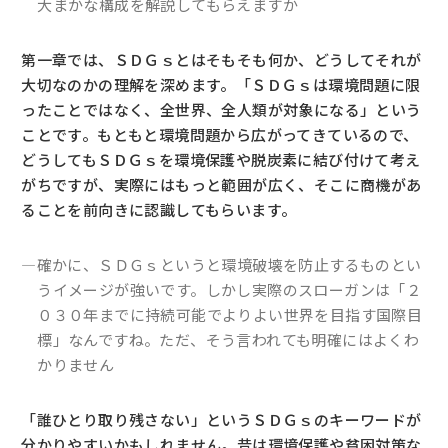
大まかな構成を解説してもらえますか
第一章では、ＳＤＧｓとはそもそも何か、どうしてそれが
大切なのかの理解を深めます。「ＳＤＧｓは環境問題に限
ったことではなく、全世界、全人類が対象になる」という
ことです。もともと環境問題から広がってきているので、
どうしてもＳＤＧｓを環境保護や脱炭素に結び付けて考え
がちですが、実際にはもっと範囲が広く、そこに商機があ
ることを前向きに認識してもらいます。
―確かに、ＳＤＧｓというと環境破壊を防止するものとい
うイメージが強いです。しかし実際のスローガンは「２
０３０年までに持続可能でよりよい世界を目指す国際目
標」なんですね。ただ、そう言われても明確にはよくわ
かりません
「誰ひとり取り残さない」というＳＤＧｓのキーワードが
分かりやすいかもしれません。昔は環境保護や貧困対策な