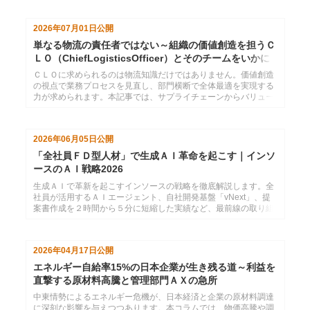
2026年07月01日
公開
単なる物流の責任者ではない～組織の価値創造を担うＣ
ＬＯ（ChiefLogisticsOfficer）とそのチームをいかに
育てるか
ＣＬＯに求められるのは物流知識だけではありません。価値創造
の視点で業務プロセスを見直し、部門横断で全体最適を実現する
力が求められます。本記事では、サプライチェーンからバリュー
チェーンへの発想転換とともに、変革を推進する人材・チームの
育成についてインソースの視点で考察します。
2026年06月05日
公開
「全社員ＦＤ型人材」で生成ＡＩ革命を起こす｜インソ
ースのＡＩ戦略2026
生成ＡＩで革新を起こすインソースの戦略を徹底解説します。全
社員が活用するＡＩエージェント、自社開発基盤「vNext」、提
案書作成を２時間から５分に短縮した実績など、最前線の取り組
みをすべてご紹介します。
2026年04月17日
公開
エネルギー自給率15%の日本企業が生き残る道～利益を
直撃する原材料高騰と管理部門ＡＸの急所
中東情勢によるエネルギー危機が、日本経済と企業の原材料調達
に深刻な影響を与えつつあります。本コラムでは、物価高騰や調