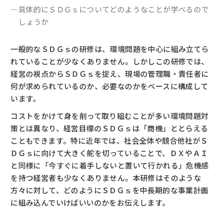
―具体的にＳＤＧｓについてどのようなことが学べるので
しょうか
一般的なＳＤＧｓの研修は、環境問題を中心に組み立てら
れていることが少なくありません。しかしこの研修では、
経営の視点からＳＤＧｓを捉え、現場の管理職・責任者に
何が求められているのか、必要なのかをベースに構成して
います。
コストをかけて身を削って取り組むことが多い環境問題対
策とは異なり、経営目標のＳＤＧｓは「商機」ととらえる
こともできます。特に近年では、社会全体や競合他社がＳ
ＤＧｓに向けて大きく舵を切っていることで、ＤＸやＡＩ
と同様に「今すぐに着手しないと置いて行かれる」危機感
を持つ経営者も少なくありません。本研修はそのような
方々に対して、どのようにＳＤＧｓを中長期的な事業計画
に組み込んでいけばいいのかをお伝えします。