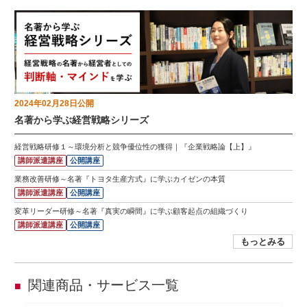
2024年02月28日
公開
名著から学ぶ経営戦略シリーズ
経営戦略研修１～環境分析と競争優位性の獲得｜『企業戦略論【上】』
講師派遣講座
公開講座
業務改善研修～名著『トヨタ生産方式』に学ぶカイゼンの本質
講師派遣講座
公開講座
変革リーダー研修～名著『真実の瞬間』に学ぶ顧客起点の組織づくり
講師派遣講座
公開講座
もっとみる
関連商品・サービス一覧
■