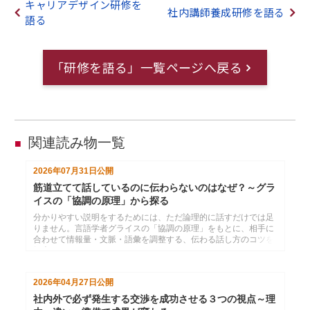
キャリアデザイン研修を
社内講師養成研修を語る
語る
「研修を語る」一覧ページへ戻る
関連読み物一覧
■
2026年07月31日
公開
筋道立てて話しているのに伝わらないのはなぜ？～グラ
イスの「協調の原理」から探る
分かりやすい説明をするためには、ただ論理的に話すだけでは足
りません。言語学者グライスの「協調の原理」をもとに、相手に
合わせて情報量・文脈・語彙を調整する、伝わる話し方のコツを
紹介します。
2026年04月27日
公開
社内外で必ず発生する交渉を成功させる３つの視点～理