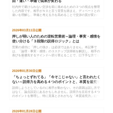
由・違い・準備で成果が変わる
社内外で避けられない交渉を前に進めるための３つの視点を整理
した内容です。相手がＮＯと言う背景を踏まえ、ディベートとの
違いを理解し、準備と考える力を高めることで交渉の質が変わり
ます。関係を保ちながら合意に近づくための実践的なポイントを
まとめています。
2026年03月11日
公開
押しが弱い人のための逆転営業術～論理・事実・感情を
使い分ける「３段階の説得ロジック」とは
営業の成功に「押しの強さ」は必須ではありません。本記事で
は、「論理・事実・感情」の３ステップ説得術を解説し、相手の
喜びを最優先するマインドへ切り替えることで、口下手な方でも
自然に受注を引き出せます。
2026年01月30日
公開
「ちょっとずれてる」「今そこじゃない」と言われたく
ない～説得力を高める４つのポイントと、本質を追究す
る力
説得しようとしているのに相手が動かない。その原因は話し方で
はなく、論点設定にあるかもしれません。説得力を左右する４つ
のポイントを整理し、特に見落とされがちな「本質追究力」につ
いてまとめます。
2026年01月28日
公開