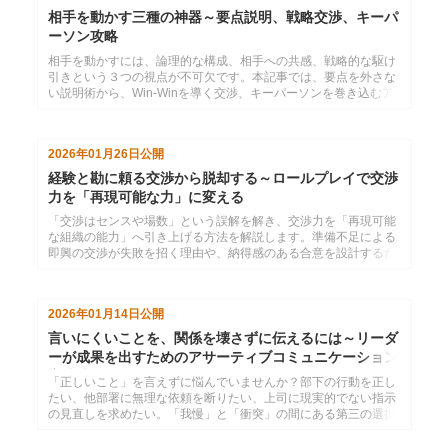
相手を動かす三種の神器～要点説明、戦略交渉、キーパ
ーソン攻略
相手を動かすには、論理的な構成、相手への共感、戦略的な駆け
引きという３つの視点が不可欠です。本記事では、要点を外さな
い説明術から、Win-Winを導く交渉、キーパーソンを巻き込むア
プローチまでを解説。これらを統合し、あらゆるシーンで「頼み
方がうまい」と一目置かれるための実践ステップを紹介します。
2026年01月26日
公開
経験と勘に頼る交渉から脱却する～ロールプレイで交渉
力を「再現可能な力」に変える
「交渉はセンスや場数」という誤解を解き、交渉力を「再現可能
な組織の能力」へ引き上げる方法を解説します。準備不足による
即興の交渉が失敗を招く理由や、納得感のある合意を設計するた
めの４つの型を、事例やロールプレイの重要性と共にご紹介しま
す。
2026年01月14日
公開
言いにくいことを、関係を壊さずに伝えるには～リーダ
ーが成果を出すためのアサーティブコミュニケーション
実践法
「正しいこと」を言えずに悩んでいませんか？部下の行動を正し
たい、他部署に無理な依頼を断りたい、上司に現実的でない指示
の見直しを求めたい。「我慢」と「衝突」の間にある第三の選択
肢、アサーティブコミュニケーションの実践方法を解説します。