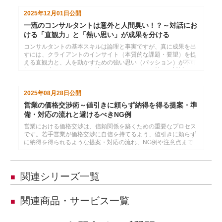
2025年12月01日
公開
一流のコンサルタントは意外と人間臭い！？～対話にお
ける「直観力」と「熱い思い」が成果を分ける
コンサルタントの基本スキルは論理と事実ですが、真に成果を出
すには、クライアントのインサイト（本質的な課題・要望）を捉
える直観力と、人を動かすための強い思い（パッション）が不可
欠です。本コラムでは、一流のコンサルタントが持つ、対話にお
ける「意外な人間味」に焦点を当てて解説します。
2025年08月28日
公開
営業の価格交渉術～値引きに頼らず納得を得る提案・準
備・対応の流れと避けるべきNG例
営業における価格交渉は、信頼関係を築くための重要なプロセス
です。若手営業が価格交渉に自信を持てるよう、値引きに頼らず
に納得を得られるような提案・対応の流れ、NG例や注意点まで
を具体的に解説します
関連シリーズ一覧
■
関連商品・サービス一覧
■