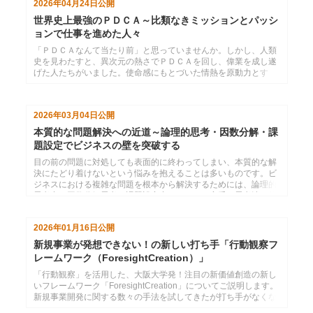
2026年04月24日
公開
世界史上最強のＰＤＣＡ～比類なきミッションとパッシ
ョンで仕事を進めた人々
「ＰＤＣＡなんて当たり前」と思っていませんか。しかし、人類
史を見わたすと、異次元の熱さでＰＤＣＡを回し、偉業を成し遂
げた人たちがいました。使命感にもとづいた情熱を原動力とす
る、圧倒的な仕事の進め方を、歴史の巨人たちから学びます。
2026年03月04日
公開
本質的な問題解決への近道～論理的思考・因数分解・課
題設定でビジネスの壁を突破する
目の前の問題に対処しても表面的に終わってしまい、本質的な解
決にたどり着けないという悩みを抱えることは多いものです。ビ
ジネスにおける複雑な問題を根本から解決するためには、論理的
思考力、因数分解思考、課題設定力といった、定番の思考法を使
いこなすことが近道です。
2026年01月16日
公開
新規事業が発想できない！の新しい打ち手「行動観察フ
レームワーク（ForesightCreation）」
「行動観察」を活用した、大阪大学発！注目の新価値創造の新し
いフレームワーク「ForesightCreation」についてご説明します。
新規事業開発に関する数々の手法を試してきたが打ち手がなくな
ってきた。デザイン思考や発想法を学んだが実務でうまく活用で