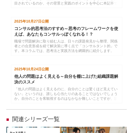
目されているのか、その背景と実践のポイントを中心に本記事で
は紹介します。
2025年10月27日
公開
コンサル的思考法のすすめ～思考のフレームワークを使
えば、あなたもコンサルっぽくなれる！？
職場で問題解決に取り組む人は、日々の課題発見から整理、関係
者との合意形成を経て解決策に導く点で「コンサルタント的」で
す。本コラムでは、思考法と実践方法を網羅的に紹介します。
2025年10月24日
公開
他人の問題はよく見える～自分を棚に上げた組織課題解
決のススメ
「他人の問題はよく見えるのに、自分のことは驚くほど見えてい
ない」というのは、誰しも心当たりのあることではないでしょう
か。自分のことを客観視するのはなかなか難しいことですが、逆
に言えば、人のことなら冷静に見ることができるということでも
あります。この人間の特性を逆手に取ることで、組織の問題発見
力を高めるヒントが得られます。
関連シリーズ一覧
■