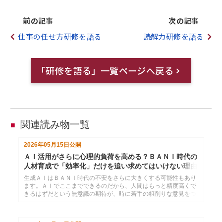
前の記事
次の記事
仕事の任せ方研修を語る
読解力研修を語る
「研修を語る」一覧ページへ戻る
関連読み物一覧
■
2026年05月15日
公開
ＡＩ活用がさらに心理的負荷を高める？ＢＡＮＩ時代の
人材育成で「効率化」だけを追い求めてはいけない理由
生成ＡＩはＢＡＮＩ時代の不安をさらに大きくする可能性もあり
ます。ＡＩでここまでできるのだから、人間はもっと精度高くで
きるはずだという無意識の期待が、時に若手の粗削りな意見をつ
ぶしてしまうこともあります。