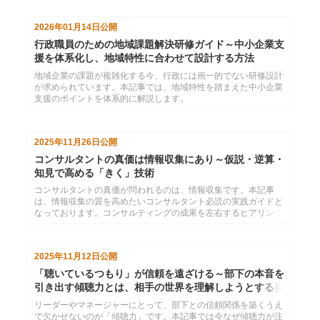
きていない。こういった悩みをお持ちの、新規事業開発・推進担
当の方にオススメです。
2026年01月14日
公開
行政職員のための地域課題解決研修ガイド～中小企業支
援を体系化し、地域特性に合わせて設計する方法
地域企業の課題が複雑化する今、行政には画一的でない研修設計
が求められています。本記事では、地域特性を踏まえた中小企業
支援のポイントを体系的に解説します。
2025年11月26日
公開
コンサルタントの真価は情報収集にあり～仮説・逆算・
知見で高める「きく」技術
コンサルタントの真価が問われるのは、情報収集です。本記事
は、情報収集の質を高めたいコンサルタント必読の実践ガイドと
なっております。コンサルティングの成果を左右するヒアリング
のコツから、逆算でつくるアンケート設計、選択肢作成のポイン
トまで丁寧に解説します。
2025年11月12日
公開
「聴いているつもり」が信頼を遠ざける～部下の本音を
引き出す傾聴力とは、相手の世界を理解しようとする姿
勢
リーダーやマネージャーにとって、部下との信頼関係を築くうえ
で欠かせないのが「傾聴力」です。本記事では今なぜ傾聴力が注