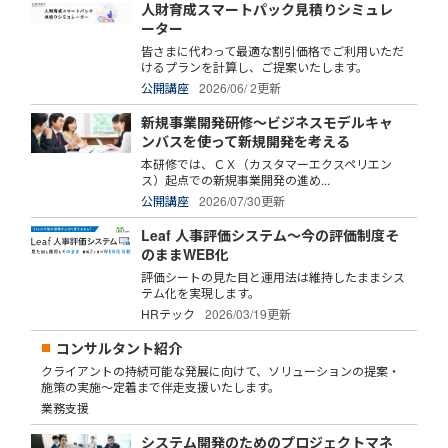
人財育成スマートパック見積りシミュレ
ーター
皆さまに代わって最適な割引価格でご利用いただ
けるプランを計算し、ご提案いたします。
公開講座
2026/06/ 2更新
新規事業開発研修～ビジネスモデルキャ
ンバスを使って新規開発を考える
本研修では、ＣＸ（カスタマーエクスペリエン
ス）起点での新規事業開発の進め...
公開講座
2026/07/30更新
Leaf 人事評価システム～今の評価制度そ
のままWEB化
評価シートの見た目と運用法は維持したままシス
テム化を実現します。
HRテック
2026/03/19更新
コンサルタント紹介
クライアントの持続可能な発展に向けて、ソリューションの提案・
施策の実施～定着まで伴走支援いたします。
業務支援
システム開発のためのプロジェクトマネ