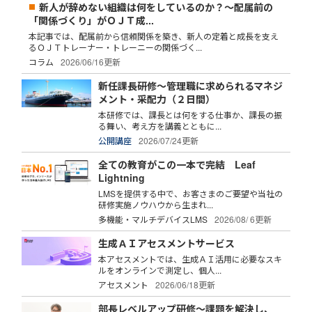
新人が辞めない組織は何をしているのか？～配属前の
「関係づくり」がＯＪＴ成...
本記事では、配属前から信頼関係を築き、新人の定着と成長を支え
るＯＪＴトレーナー・トレーニーの関係づく...
コラム
2026/06/16更新
新任課長研修～管理職に求められるマネジ
メント・采配力（２日間）
本研修では、課長とは何をする仕事か、課長の振
る舞い、考え方を講義とともに...
公開講座
2026/07/24更新
全ての教育がこの一本で完結 Leaf
Lightning
LMSを提供する中で、お客さまのご要望や当社の
研修実施ノウハウから生まれ...
多機能・マルチデバイスLMS
2026/08/ 6更新
生成ＡＩアセスメントサービス
本アセスメントでは、生成ＡＩ活用に必要なスキ
ルをオンラインで測定し、個人...
アセスメント
2026/06/18更新
部長レベルアップ研修～課題を解決し、