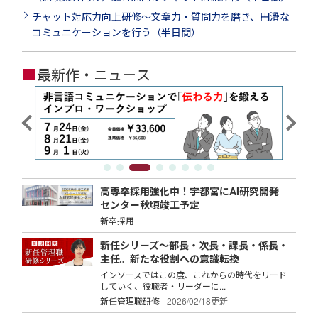
チャット対応力向上研修～文章力・質問力を磨き、円滑な
コミュニケーションを行う（半日間）
■
最新作・ニュース
高専卒採用強化中！宇都宮にAI研究開発
センター秋頃竣工予定
新卒採用
新任シリーズ～部長・次長・課長・係長・
主任。新たな役割への意識転換
インソースではこの度、これからの時代をリード
していく、役職者・リーダーに...
新任管理職研修
2026/02/18更新