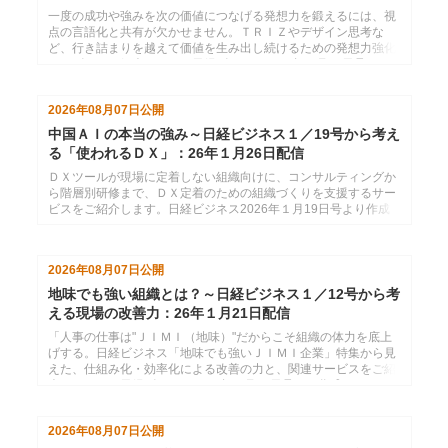
配信
一度の成功や強みを次の価値につなげる発想力を鍛えるには、視
点の言語化と共有が欠かせません。ＴＲＩＺやデザイン思考な
ど、行き詰まりを越えて価値を生み出し続けるための発想力強化
サービスをご紹介します。日経ビジネス2026年１月26日号より
作成した、インソースのメールマガジン26年２月２日配信分で
す。
2026年08月07日
公開
中国ＡＩの本当の強み～日経ビジネス１／19号から考え
る「使われるＤＸ」：26年１月26日配信
ＤＸツールが現場に定着しない組織向けに、コンサルティングか
ら階層別研修まで、ＤＸ定着のための組織づくりを支援するサー
ビスをご紹介します。日経ビジネス2026年１月19日号より作成
した、インソースのメールマガジン26年１月26日配信分です。
2026年08月07日
公開
地味でも強い組織とは？～日経ビジネス１／12号から考
える現場の改善力：26年１月21日配信
「人事の仕事は"ＪＩＭＩ（地味）"だからこそ組織の体力を底上
げする。日経ビジネス「地味でも強いＪＩＭＩ企業」特集から見
えた、仕組み化・効率化による改善の力と、関連サービスをご紹
介します。」日経ビジネス2026年１月12日号より作成した、イ
ンソースのメールマガジン26年１月21配信分です。
2026年08月07日
公開