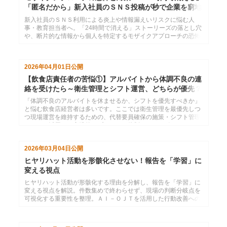
「匿名だから」新入社員のＳＮＳ投稿が秒で企業を窮地
に追い込む
新入社員のＳＮＳ利用による炎上や情報漏えいリスクに悩む人
事・教育担当者へ。「24時間で消える」ストーリーズの落とし穴
や、断片的な情報から個人を特定するモザイクアプローチの恐怖
を解説します。企業を守り、新入社員に当事者意識を持たせるた
めの具体的なＳＮＳ教育のポイントと、おすすめの研修をご紹介
します。
2026年04月01日
公開
【飲食店責任者の苦悩①】アルバイトから体調不良の連
絡を受けたら～衛生管理とシフト運営、どちらが優先？
「体調不良のアルバイトを休ませるか、シフトを優先すべきか」
と悩む飲食店経営者は多いです。ここでは衛生管理を最優先しつ
つ現場運営を維持するための、代替要員確保の施策・シフト管理
ツールの活用など実践的アプローチや体制づくりのポイントを紹
介します。
2026年03月04日
公開
ヒヤリハット活動を形骸化させない！報告を「学習」に
変える視点
ヒヤリハット活動が形骸化する理由を分解し、報告を「学習」に
変える視点を解説。件数集めで終わらせず、現場の判断分岐点を
可視化する重要性を整理。ＡＩ－ＯＪＴを活用した行動改善への
具体的な繋げ方を提案します。