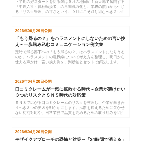
下半期の好スタートを切る鍵は９月の地固め！新天地で奮闘する
「中途入社・職種転換者」の早期戦力化と、業務の慣れから生じ
る「リスク管理」の甘さという、９月にこそ取り組むべき２つの
育成課題と解決策を紹介します。
2026年06月29日
公開
「もう帰るの？」をハラスメントにしないための言い換
え～一歩踏み込むコミュニケーション例文集
定時で帰る部下への「もう帰るの？」はハラスメントになりうる
のか。ハラスメントの境界線について考え方を整理し、明日から
使える声かけ・言い換え例を、判断軸とセットで解説します。
2026年04月20日
公開
口コミクレームが一気に拡散する時代～企業が避けたい
３つのリスクとＳＮＳ時代の対応策
ＳＮＳで広がる口コミクレームのリスクを整理し、企業が向き合
うべき３つの要因を明らかにします。拡散を抑えるために欠かせ
ない初期対応や、日常業務で品質を高めるための取り組みを紹介
しています。
2026年04月20日
公開
モザイクアプローチの恐怖と対策～「24時間で消える」