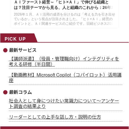
ＡＩファースト経営～「ヒト×ＡＩ」で伸びる組織と
は？注目テーマから見る、人と組織のこれから：26年1
月14日配信
2026年１月、ＡＩ活用の成否を分けるのは「考える力を引き出せ
ているか」という視点が注目されました。「ヒト×ＡＩ」経営の
ポイントと、ＡＩ関連サービスのご紹介です。日経ビジネス2025
年12月29日・2026年１月５日号より作成した、インソースのメ
ールマガジン26年１月14配信分です。
PICK UP
最新サービス
【講師派遣】（役員・管理職向け）インテグリティを
考える研修（半日間）
【動画教材】Microsoft Copilot（コパイロット）活用講
座
最新コラム
社会人として身につけたい常識力について～アンケー
ト調査の結果より
リーダーとしての上手な話し方・説明の仕方