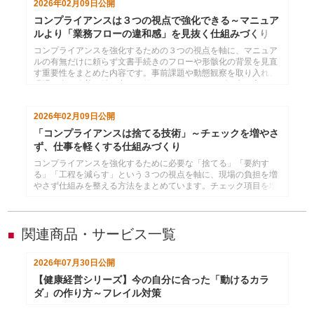
2026年02月09日
公開
コンプライアンスは３つの視点で強化できる～マニュア
ルより「業務フローの違和感」を見抜く仕組みづくり
コンプライアンスを強化するための３つの視点を軸に、マニュア
ルの有無だけに頼らず文書手続きのフローや形骸化の背景を見直
す重要性をまとめた内容です。事前課題や動態観察を取り入れ、
現場が自ら改善へ踏み出せる仕組みづくりへつなげる考え方を提
示しています。
2026年02月09日
公開
「コンプライアンスは捨てる技術」～チェックを増やさ
ず、仕事を軽くする仕組みづくり
コンプライアンスを強化するために必要な「捨てる」「要約す
る」「工程を減らす」という３つの視点を軸に、現場の負担を増
やさず仕組みを整える方法をまとめています。チェック項目を増
やすのではなく、重要事項に絞り込むことで、現場が動きやすく
なるコンプライアンス体制のつくり方を示した内容です。
関連商品・サービス一覧
■
2026年07月30日
公開
【健康経営シリーズ】今の自分に合った「動けるカラ
ダ」の作り方～フレイル対策