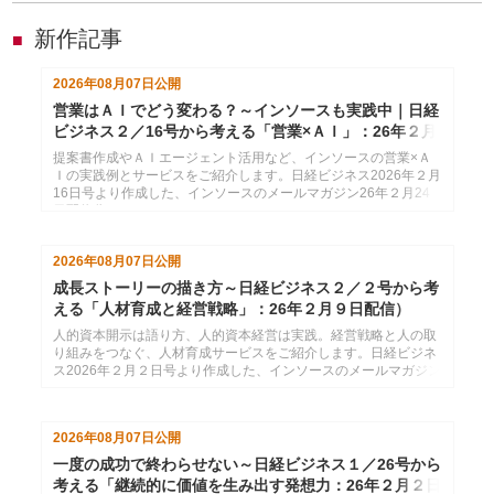
新作記事
■
2026年08月07日
公開
営業はＡＩでどう変わる？～インソースも実践中｜日経
ビジネス２／16号から考える「営業×ＡＩ」：26年２月
24日配信
提案書作成やＡＩエージェント活用など、インソースの営業×Ａ
Ｉの実践例とサービスをご紹介します。日経ビジネス2026年２月
16日号より作成した、インソースのメールマガジン26年２月24
日配信分です。
2026年08月07日
公開
成長ストーリーの描き方～日経ビジネス２／２号から考
える「人材育成と経営戦略」：26年２月９日配信）
人的資本開示は語り方、人的資本経営は実践。経営戦略と人の取
り組みをつなぐ、人材育成サービスをご紹介します。日経ビジネ
ス2026年２月２日号より作成した、インソースのメールマガジン
26年２月９日配信分です。
2026年08月07日
公開
一度の成功で終わらせない～日経ビジネス１／26号から
考える「継続的に価値を生み出す発想力：26年２月２日