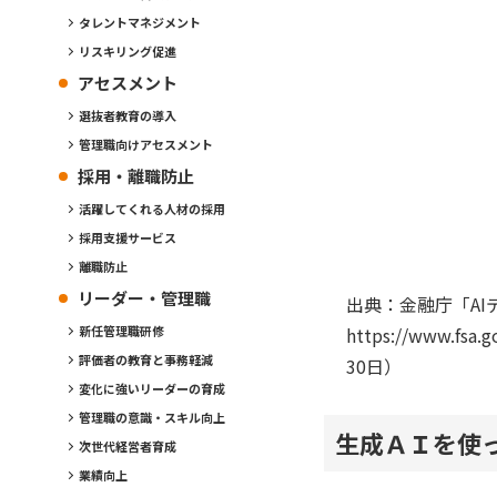
タレントマネジメント
リスキリング促進
アセスメント
選抜者教育の導入
管理職向けアセスメント
採用・離職防止
活躍してくれる人材の採用
採用支援サービス
離職防止
リーダー・管理職
出典：金融庁「AI
https://www.fs
新任管理職研修
評価者の教育と事務軽減
30日）
変化に強いリーダーの育成
管理職の意識・スキル向上
生成ＡＩを使
次世代経営者育成
業績向上