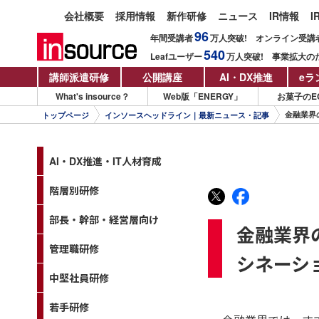
会社概要
採用情報
新作研修
ニュース
IR情報
I
96
年間受講者
万人
突破!
オンライン受講
540
Leafユーザー
万人
突破!
事業拡大の
講師派遣研修
公開講座
AI・DX推進
eラ
What's insource？
Web版「ENERGY」
お菓子のE
金融業界
トップページ
インソースヘッドライン｜最新ニュース・記事
AI・DX推進・IT人材育成
階層別研修
部長・幹部・経営層向け
金融業界
管理職研修
シネーシ
中堅社員研修
若手研修