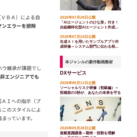
ロ（ＶＢＡ）による自
2026年07月29日公開
「AIエージェントのひな形」付き！
マンエラーを排除
自組織特化型AIエージェント作成研
修（２日間）
2026年07月24日公開
生成ＡＩを用いたサンプルアプリ作
成研修～システム部門に伝わる相談
方法を学ぶ（半日間）
本ジャンルの新作動画教材
ハウ継承が課題でし
DXサービス
、非エンジニアでも
2026年06月11日公開
ソーシャルリスク研修（初級編）～
投稿前の3秒が、あなたの未来を守る
成ＡＩへの指示（プ
るこのスタイルによ
高まっています。
2026年05月28日公開
規範意識講座～期待・役割を理解