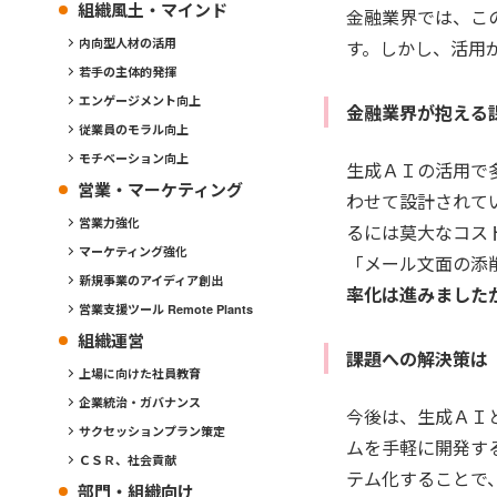
組織風土・マインド
金融業界では、こ
す。しかし、活用
内向型人材の活用
若手の主体的発揮
エンゲージメント向上
金融業界が抱える
従業員のモラル向上
モチベーション向上
生成ＡＩの活用で
営業・マーケティング
わせて設計されて
営業力強化
るには莫大なコス
マーケティング強化
「メール文面の添
新規事業のアイディア創出
率化は進みました
営業支援ツール Remote Plants
組織運営
課題への解決策は「
上場に向けた社員教育
企業統治・ガバナンス
今後は、生成ＡＩ
サクセッションプラン策定
ムを手軽に開発す
ＣＳＲ、社会貢献
テム化することで
部門・組織向け