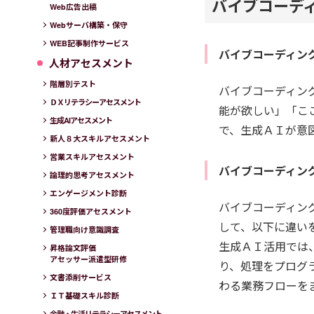
バイブコーデ
Web広告出稿
Webサーバ構築・保守
WEB記事制作サービス
バイブコーディン
人材アセスメント
階層別テスト
バイブコーディン
ＤＸリテラシーアセスメント
能が欲しい」「こ
生成AIアセスメント
で、生成ＡＩが意
新人８大スキルアセスメント
営業スキルアセスメント
バイブコーディン
論理的思考アセスメント
エンゲージメント診断
バイブコーディン
360度評価アセスメント
して、以下に違い
管理職向け意識調査
生成ＡＩ活用では
昇格論文評価
アセッサー派遣型研修
り、処理をプログ
文書添削サービス
わる業務フローを
ＩＴ基礎スキル診断
金融・生活リテラシーアセスメント