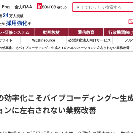
R Eng
全力Q&A
24
者
万人
突破!
採用強化
ため
中
ン
・
研修システム
動画教材
通信教育
行政機関向
Cサイト
WEBinsource
公開講座法人向けサービス
メル
の効率化こそバイブコーディング～生成ＡＩのハルシネーションに左右されない業務改善
の効率化こそバイブコーディング～生
ョンに左右されない業務改善