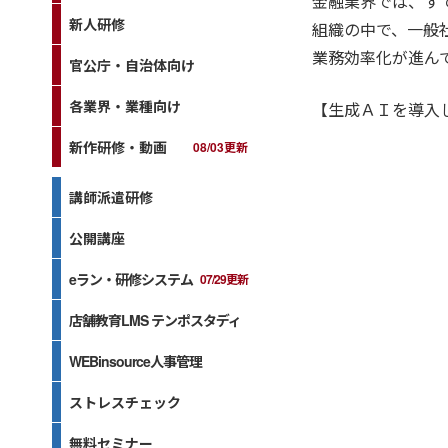
金融業界では、す
新人研修
組織の中で、一般
業務効率化が進ん
官公庁・自治体向け
各業界・業種向け
【生成ＡＩを導入
新作研修・動画
08/03更新
講師派遣研修
公開講座
eラン・研修システム
07/29更新
店舗教育LMS テンポスタディ
WEBinsource人事管理
ストレスチェック
無料セミナー