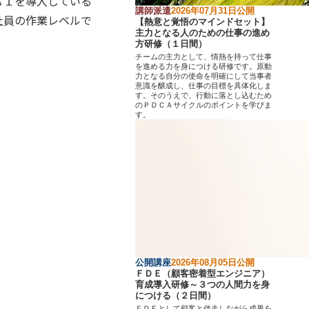
ＡＩを導入している
講師派遣
2026年07月31日公開
社員の作業レベルで
【熱意と覚悟のマインドセット】
主力となる人のための仕事の進め
。
方研修（１日間）
チームの主力として、情熱を持って仕事
を進める力を身につける研修です。原動
力となる自分の使命を明確にして当事者
意識を醸成し、仕事の目標を具体化しま
す。そのうえで、行動に落とし込むため
のＰＤＣＡサイクルのポイントを学びま
す。
公開講座
2026年08月05日公開
ＦＤＥ（顧客密着型エンジニア）
育成導入研修～３つの人間力を身
につける（２日間）
ＦＤＥとして顧客と伴走しながら成果を