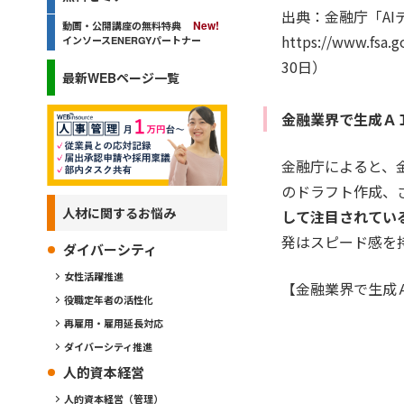
出典：金融庁「AI
動画・公開講座の無料特典
https://www.fs
インソースENERGYパートナー
30日）
最新WEBページ一覧
金融業界で生成Ａ
金融庁によると、
のドラフト作成、
人材に関するお悩み
して注目されてい
発はスピード感を
ダイバーシティ
女性活躍推進
【金融業界で生成
役職定年者の活性化
再雇用・雇用延長対応
ダイバーシティ推進
人的資本経営
人的資本経営（管理）