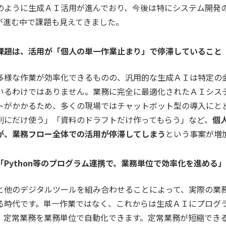
のように生成ＡＩ活用が進んでおり、今後は特にシステム開発
が進む中で課題も見えてきました。
課題は、活用が「個人の単一作業止まり」で停滞していること
多様な作業が効率化できるものの、汎用的な生成ＡＩは特定の
いるわけではありません。業務に完全に最適化されたＡＩシス
トがかかるため、多くの現場ではチャットボット型の導入にと
削にだけ使う」「資料のドラフトだけ作ってもらう」など、
個
が、業務フロー全体での活用が停滞してしまう
という事案が増
Python等のプログラム連携で、業務単位で効率化を進める
と他のデジタルツールを組み合わせることによって、実際の業
る時代です。単一作業ではなく、これからは生成ＡＩにプログ
、定常業務を業務単位で自動化できます。定常業務が短縮でき