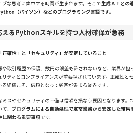
ィブな思考に集中する時間が生まれます。そこで
生成ＡＩとの
ython（パイソン）などのプログラミング言語
です。
えるPythonスキルを持つ人材確保が急務
「正確性」と「セキュリティ」が安定していること
報や取引履歴の保護、数円の誤差も許されないなど、業界が担
ュリティとコンプライアンスが重要視されています。正確性と
いる組織こそ、信頼となって顧客が集まる業界です。
なミスやセキュリティの不備は信頼を損なう要因となります。
いて、
プログラムによる自動処理で定常業務から安定した結果
性に関わる重要事項
です。