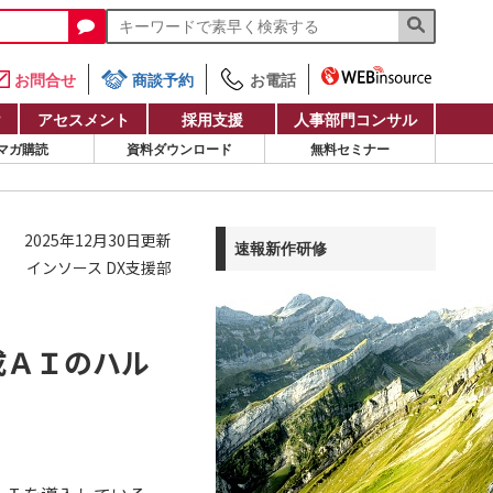
お問合せ
商談予約
お電話
け
アセスメント
採用支援
人事部門コンサル
マガ購読
資料ダウンロード
無料セミナー
2025年12月30日更新
速報新作研修
インソース DX支援部
成ＡＩのハル