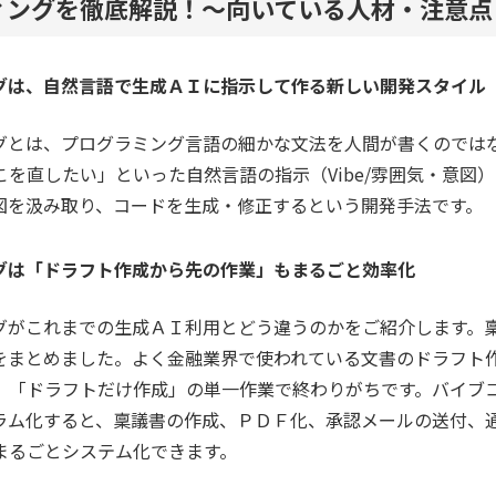
ィングを徹底解説！～向いている人材・注意点
グは、自然言語で生成ＡＩに指示して作る新しい開発スタイル
グとは、プログラミング言語の細かな文法を人間が書くのでは
こを直したい」といった自然言語の指示（Vibe/雰囲気・意図
図を汲み取り、コードを生成・修正するという開発手法です。
グは「ドラフト作成から先の作業」もまるごと効率化
グがこれまでの生成ＡＩ利用とどう違うのかをご紹介します。
をまとめました。よく金融業界で使われている文書のドラフト
、「ドラフトだけ作成」の単一作業で終わりがちです。バイブ
ラム化すると、稟議書の作成、ＰＤＦ化、承認メールの送付、
まるごとシステム化できます。