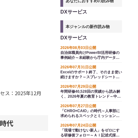
あなたにおすすめの読み物
DXサービス
本ジャンルの新作読み物
DXサービス
2026年08月03日公開
自治体職員向けPowerBI活用研修の
事例紹介～未経験から庁内データを
見える化し、業務に活かす
2026年07月31日公開
Excelのサポート終了、そのまま使い
続けますか？～スプレッドシートと
いう選択肢
2026年07月29日公開
最終アクセス：2025年12月
年間研修40,528回の実績から読み解
く、2026年夏の教育トレンド～中堅
の自律と全社ＡＩ活用（業務改善）
2026年07月27日公開
が分かれ道
「CHRO×CAIO」の時代～人事部に
求められるスペックとミッションの
時代
変換
2026年07月24日公開
「現場で動けない新人」をゼロにす
る研修後フォロー～ＡＩ記述式採点