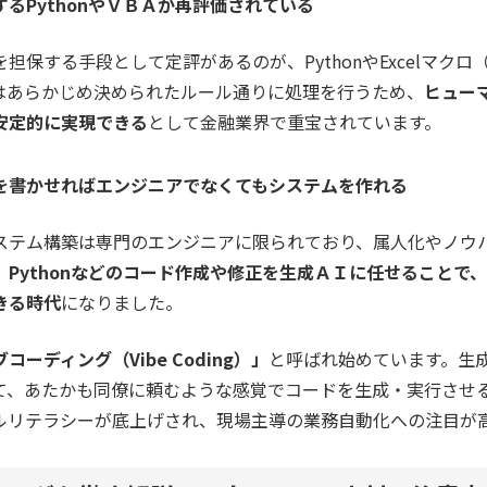
るPythonやＶＢＡが再評価されている
担保する手段として定評があるのが、PythonやExcelマク
はあらかじめ決められたルール通りに処理を行うため、
ヒュー
安定的に実現できる
として金融業界で重宝されています。
を書かせればエンジニアでなくてもシステムを作れる
ステム構築は専門のエンジニアに限られており、属人化やノウ
、Pythonなどのコード作成や修正を生成ＡＩに任せることで
きる時代
になりました。
コーディング（Vibe Coding）」
と呼ばれ始めています。生
て、あたかも同僚に頼むような感覚でコードを生成・実行させ
ルリテラシーが底上げされ、現場主導の業務自動化への注目が