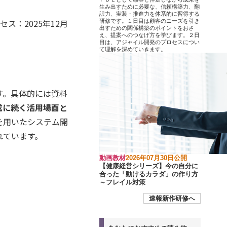
生み出すために必要な、信頼構築力、翻
訳力、実装・推進力を体系的に習得する
最終アクセス：2025年12月
研修です。１日目は顧客のニーズを引き
出すための関係構築のポイントをおさ
え、提案へのつなげ方を学びます。２日
目は、アジャイル開発のプロセスについ
て理解を深めていきます。
す。具体的には資料
成に続く活用場面と
を用いたシステム開
れています。
動画教材
2026年07月30日公開
【健康経営シリーズ】今の自分に
合った「動けるカラダ」の作り方
～フレイル対策
速報新作研修へ