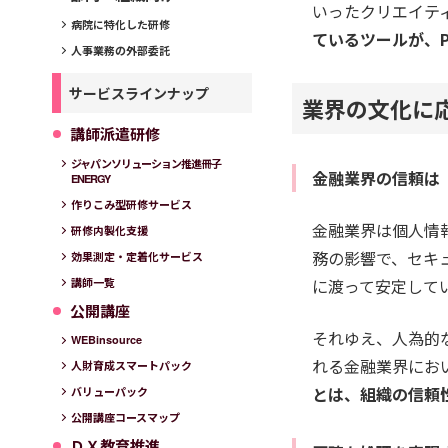
いったクリエイテ
病院に特化した研修
ているツールが、P
人事業務の外部委託
サービスラインナップ
業界の文化に応
講師派遣研修
ジャパンソリューション推進冊子
金融業界の信頼は
ENERGY
作りこみ型研修サービス
金融業界は個人情
研修内製化支援
務の影響で、セキ
効果測定・定着化サービス
に渡って安定して
講師一覧
公開講座
それゆえ、人為的
WEBinsource
れる金融業界にお
人財育成スマートパック
とは、組織の信頼
バリューパック
公開講座コースマップ
ＤＸ教育推進