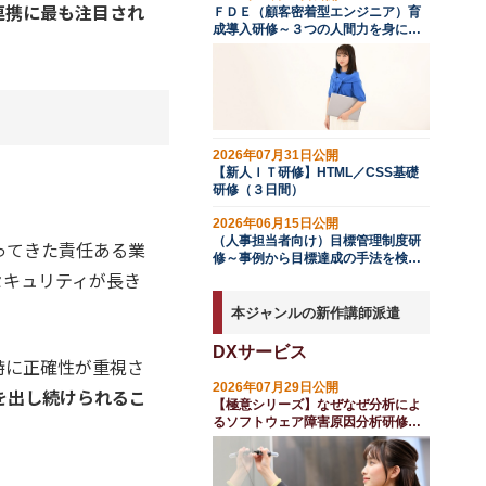
連携に最も注目され
ＦＤＥ（顧客密着型エンジニア）育
成導入研修～３つの人間力を身につ
ける（２日間）
2026年07月31日公開
【新人ＩＴ研修】HTML／CSS基礎
研修（３日間）
2026年06月15日公開
（人事担当者向け）目標管理制度研
ってきた責任ある業
修～事例から目標達成の手法を検討
セキュリティが長き
する
本ジャンルの新作講師派遣
DXサービス
特に正確性が重視さ
2026年07月29日公開
を出し続けられるこ
【極意シリーズ】なぜなぜ分析によ
るソフトウェア障害原因分析研修
（１日間）