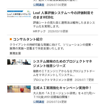
公開講座
2026/07/30更新
Leaf 人事評価システム～今の評価制度そ
のままWEB化
評価シートの見た目と運用法は維持したままシス
テム化を実現します。
HRテック
2026/03/19更新
コンサルタント紹介
クライアントの持続可能な発展に向けて、ソリューションの提案・
施策の実施～定着まで伴走支援いたします。
業務支援
システム開発のためのプロジェクトマネ
ジメント極意シリーズ
複数のＩＴエンジニアからなるプロジェクトチー
ムをマネジメントしてシステム...
プロジェクトマネジメント研修
2026/07/ 7更新
生成ＡＩ実践強化キャンペーン実施中！
大人気の「ＡＩエージェント研修」を４/27(月)～
７/10(金)の51日間毎日開催！
公開講座
2026/07/24更新