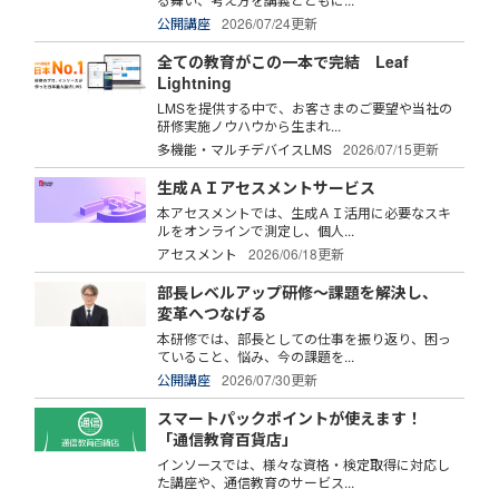
公開講座
2026/07/24更新
全ての教育がこの一本で完結 Leaf
Lightning
LMSを提供する中で、お客さまのご要望や当社の
研修実施ノウハウから生まれ...
多機能・マルチデバイスLMS
2026/07/15更新
生成ＡＩアセスメントサービス
本アセスメントでは、生成ＡＩ活用に必要なスキ
ルをオンラインで測定し、個人...
アセスメント
2026/06/18更新
部長レベルアップ研修～課題を解決し、
変革へつなげる
本研修では、部長としての仕事を振り返り、困っ
ていること、悩み、今の課題を...
公開講座
2026/07/30更新
スマートパックポイントが使えます！
「通信教育百貨店」
インソースでは、様々な資格・検定取得に対応し
た講座や、通信教育のサービス...