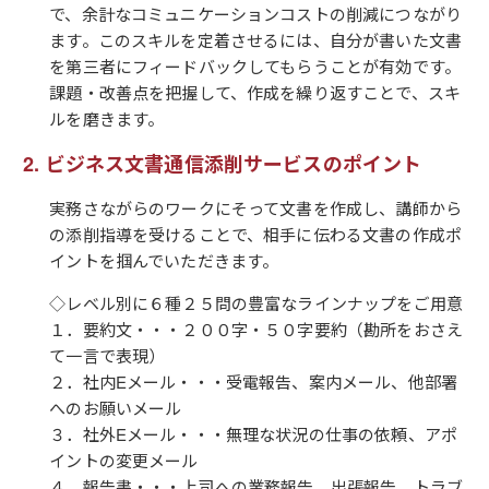
で、余計なコミュニケーションコストの削減につながり
ます。このスキルを定着させるには、自分が書いた文書
を第三者にフィードバックしてもらうことが有効です。
課題・改善点を把握して、作成を繰り返すことで、スキ
ルを磨きます。
ビジネス文書通信添削サービスのポイント
実務さながらのワークにそって文書を作成し、講師から
の添削指導を受けることで、相手に伝わる文書の作成ポ
イントを掴んでいただきます。
◇レベル別に６種２５問の豊富なラインナップをご用意
１．要約文・・・２００字・５０字要約（勘所をおさえ
て一言で表現）
２．社内Eメール・・・受電報告、案内メール、他部署
へのお願いメール
３．社外Eメール・・・無理な状況の仕事の依頼、アポ
イントの変更メール
４．報告書・・・上司への業務報告、出張報告、トラブ