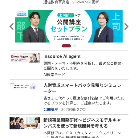
通信教育百貨店
2026/07/28更新
insource AI agent
課題・テーマ・不明点を分析し、最適なご提案・
ご回答をいたします。
AI検索モード
人財育成スマートパック見積りシミュレ
ーター
皆さまに代わって最適な割引価格でご利用いただ
けるプランを計算し、ご提案いたします。
公開講座
2026/06/ 2更新
新規事業開発研修～ビジネスモデルキャ
ンバスを使って新規開発を考える
本研修では、ＣＸ（カスタマーエクスペリエン
ス）起点での新規事業開発の進め...