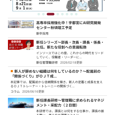
高専卒採用強化中！宇都宮にAI研究開発
センター秋頃竣工予定
新卒採用
新任シリーズ～部長・次長・課長・係長・
主任。新たな役割への意識転換
インソースではこの度、これからの時代をリード
していく、役職者・リーダーに...
新任管理職研修
2026/02/18更新
新人が辞めない組織は何をしているのか？～配属前の
「関係づくり」がＯＪＴ成...
本記事では、配属前から信頼関係を築き、新人の定着と成長を支え
るＯＪＴトレーナー・トレーニーの関係づく...
コラム
2026/06/16更新
新任課長研修～管理職に求められるマネジ
メント・采配力（２日間）
本研修では、課長とは何をする仕事か、課長の振
る舞い、考え方を講義とともに...