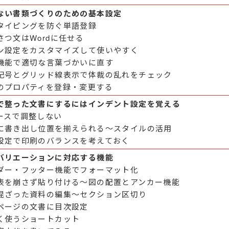
ない書類づくりのための基本設定
タイピングを防ぐ単語登録
さつ文はWordに任せる
ン設定をカスタマイズして使いやすく
機能で適切な言葉づかいに直す
記号とグリッド線表示で体裁の乱れをチェック
のプロパティを登録・変更する
で整った文書にするにはインデント設定を覚える
ースで調整しない
に書き出し位置を揃えられる～スタイルの活用
設定で印刷のバランスを考えておく
バリエーションに対応する機能
ダー・フッター機能でフォーマット化
表を崩さず貼り付ける～図の配置とアンカー機能
混ざった資料の編集～セクション区切り
ページの文書に目次設定
く使うショートカット