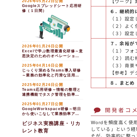
【ワーク】
2026年05月22日公開
Googleスプレッドシート応用研
６．継続的
修（１日間）
（１）設定
（２）よく
（３）設定
７．余裕が
2026年01月26日公開
（１）フォ
Excelで学ぶ数理最適化研修～意
思決定のためのオペレーション
（２）読む
ズ・リサーチ（１日間）
（３）背景
2025年04月16日公開
じっくり深めるTeams導入研修
【参考】デ
～業務の効率化と円滑な活用
（半日間）
８．まとめ
2025年02月26日公開
Teams応用研修～情報の整理と
連携機能でタスク管理を効率化
する（半日間）
2025年01月27日公開
開発者コ
GoogleWorkspace研修～明日
から使いこなして業務効率アッ
プ（１日間）
Wordを頻度高く
ビジネス実務講座・リカ
している」という経
レント教育
そが、効率的に整っ