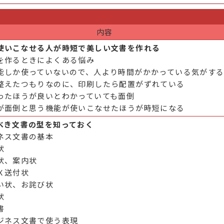
内容
使いこなせる人が時短で美しい文書を作れる
を作るときによくある悩み
能しか使っていないので、人より時間がかかっている気がす
整えたつもりなのに、印刷したら配置がずれている
ったほうが良いとわかっていても面倒
が面倒と思う機能が使いこなせたほうが時短になる
べき文書の型を知っておく
ネス文書の基本
状
状、案内状
Ｘ送付状
い状、お詫び状
状
書
ジネス文書で使う表現