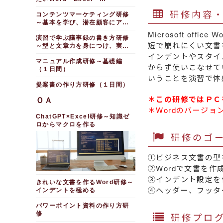
PowerPointのコツ（１日間）
研修内容
コンテンツマーケティング研修
～基本を学び、潜在顧客にアプ
ローチする（１日間）
Microsoft o
演習で学ぶ議事録の書き方研修
短で崩れにくい文書
～型と文章力を身につけ、実践
的な議事録を書く（１日間）
インデントやスタイ
マニュアル作成研修～基礎編
からず使いこなせて
（１日間）
いうことを演習で体
提案書の作り方研修（１日間）
＊この研修ではＰＣ
ＯＡ
＊Wordのバージョン：W
ChatGPT×Excel研修～知識ゼ
ロからマクロを作る
研修のゴ
①ビジネス文書の型
②Wordで文書を
③インデント設定を
きれいな文書を作るWord研修～
④ヘッダー、フッタ
インデントを極める
パワーポイント資料の作り方研
修
研修プロ