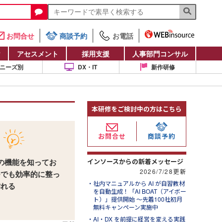
お問合せ
商談予約
お電話
け
アセスメント
採用支援
人事部門コンサル
ニーズ別
DX・IT
新作研修
本研修をご検討中の方はこちら
お問合せ
商談予約
インソースからの新着メッセージ
dの機能を知ってお
2026/7/28更新
つでも効率的に整っ
社内マニュアルから AI が自習教材
作れる
を自動生成！「AI BOAT（アイボー
ト）」提供開始 ～先着100社初月
無料キャンペーン実施中
AI・DX を前提に経営を変える実践