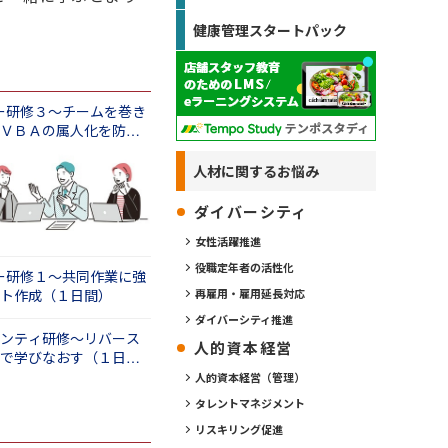
健康管理スタートパック
ーダー研修３～チームを巻き
ＶＢＡの属人化を防止
）
人材に関するお悩み
ダイバーシティ
女性活躍推進
役職定年者の活性化
ーダー研修１～共同作業に強
ト作成（１日間）
再雇用・雇用延長対応
ダイバーシティ推進
ンティ研修～リバース
人的資本経営
で学びなおす（１日
人的資本経営（管理）
タレントマネジメント
リスキリング促進