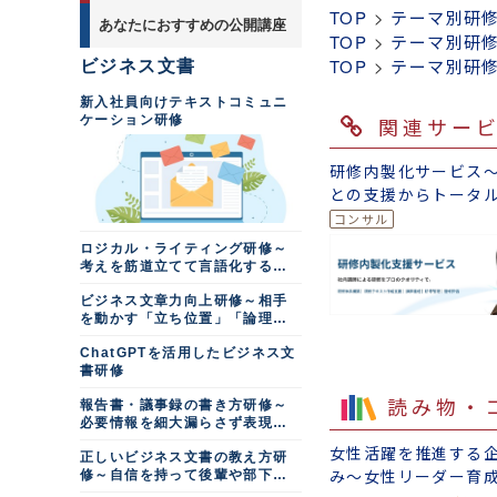
TOP
>
テーマ別研
あなたにおすすめの公開講座
TOP
>
テーマ別研
TOP
>
テーマ別研
ビジネス文書
新入社員向けテキストコミュニ
関連サー
ケーション研修
研修内製化サービス
との支援からトータ
ートまで
ロジカル・ライティング研修～
考えを筋道立てて言語化する力
を磨く
ビジネス文章力向上研修～相手
を動かす「立ち位置」「論理」
「要約」「熱意」
ChatGPTを活用したビジネス文
書研修
読み物・
報告書・議事録の書き方研修～
必要情報を細大漏らさず表現す
る
女性活躍を推進する
正しいビジネス文書の教え方研
み～女性リーダー育
修～自信を持って後輩や部下の
文書を添削する