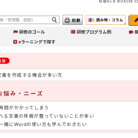
研修No.B MOA298-01
研修のゴール
研修プログラム例
eラーニングで探す
階層
て文書を作成する機会が多い方
A
イ
へ
コ
お悩み・ニーズ
Ａ
～
入
時間がかかってしまう
れる文書の体裁が整っていないことが多い
一緒にWordの使い方も学んでおきたい