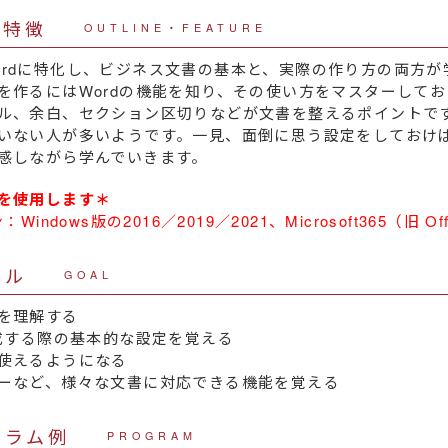
・特徴
OUTLINE・FEATURE
ffice Wordに特化し、ビジネス文書の基本と、実際の作り方の両
を作るにはWordの機能を知り、その使い方をマスターして
ル、余白、セクション区切りなどが文書を整えるポイントで
いない人が多いようです。一見、面倒に思う設定をしておけ
感しながら学んでいきます。
を使用します＊
indows版の2016／2019／2021、Microsoft365（旧 Off
ール
GOAL
を理解する
作成する際の基本的な設定を覚える
使えるようになる
ーなど、様々な文書に対応できる機能を覚える
グラム例
PROGRAM