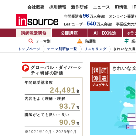
会社概要
採用情報
新作研修
ニュース
IR情報
I
96
年間受講者
万人
突破!
オンライン受講
540
Leafユーザー
万人
突破!
事業拡大の
講師派遣研修
公開講座
AI・DX推進
eラ
テーマ別
階層別
業
トップページ
テーマ別研修一覧
リスキリング
きれいな文書
グローバル・ダイバーシ
きれいな文
ティ研修の評価
年間総受講者数
24,491
名
内容をよく理解・理解
93.7
％
講師がとても良い・良い
90.9
％
※2024年10月～2025年9月