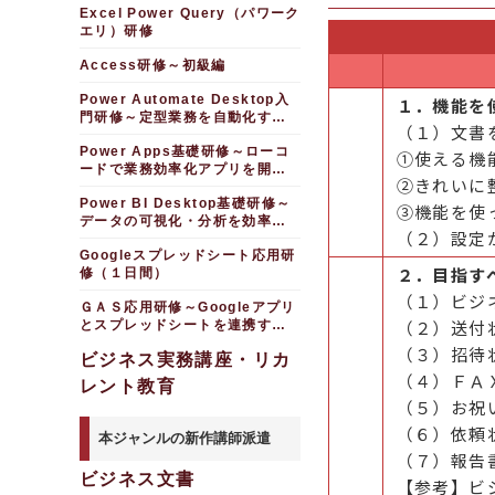
Excel Power Query（パワーク
エリ）研修
Access研修～初級編
Power Automate Desktop入
１．機能を
門研修～定型業務を自動化する
（１）文書
（２日間）
Power Apps基礎研修～ローコ
①使える機
ードで業務効率化アプリを開発
②きれいに
する
Power BI Desktop基礎研修～
③機能を使
データの可視化・分析を効率化
（２）設定
する
Googleスプレッドシート応用研
２．目指す
修（１日間）
（１）ビジ
ＧＡＳ応用研修～Googleアプリ
（２）送付
とスプレッドシートを連携する
（１日間）
（３）招待
ビジネス実務講座・リカ
（４）ＦＡ
レント教育
（５）お祝
（６）依頼
本ジャンルの新作講師派遣
（７）報告
ビジネス文書
【参考】ビ