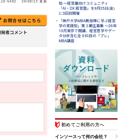
10-5482
24/08/13 更新
知 ～経営層向けコミュニティ
「AI・DX 経営塾」を9月25日(金)
に3回目開催
お問合せはこちら
「神戸大学MBA教授陣に学ぶ経営
学の実践知」第３期生募集 ～26年
10月東京で開講、経営哲学やデー
開発者コメント
タ分析含む全８科目の「プレ」
MBA講座
ug.07
ンソースブログ「東へ西
」
ラム「調べる時間を短縮する
Ｉエージェント活用事例４選
営業準備・移動判断・備品購
を効率化する」のご紹介
初めてご利用の方へ
インソースって何の会社？