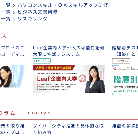
修一覧
>
パソコンスキル・ＯＡスキルアップ研修
修一覧
>
ビジネス文書研修
修一覧
>
リスキリング
ビス
～プロセスご
Leaf企業内大学～人の可能性を最
階層別テス
ルコーディネ
大限に伸ばすシステム
「知識」と
テスト
コラム
COLUMN
企業の取り組
ダイバーシティ推進の具体的な取
組織の多様
成のアプロー
り組み方