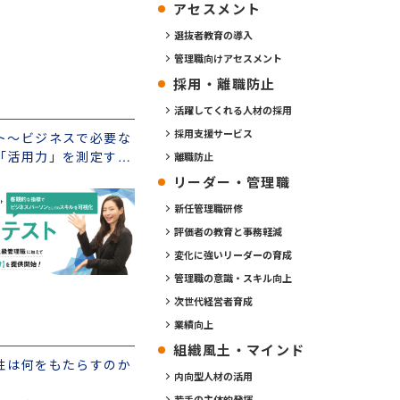
アセスメント
選抜者教育の導入
管理職向けアセスメント
採用・離職防止
活躍してくれる人材の採用
採用支援サービス
ト～ビジネスで必要な
「活用力」を測定する
離職防止
リーダー・管理職
新任管理職研修
評価者の教育と事務軽減
変化に強いリーダーの育成
管理職の意識・スキル向上
次世代経営者育成
業績向上
組織風土・マインド
性は何をもたらすのか
内向型人材の活用
若手の主体的発揮