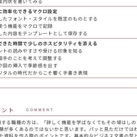
案内状を書いてみる
に効率化できるマクロ設定
したフォント・スタイルを既定のものとする
使う機能をマクロで記録
した内容をテンプレートとして保存する
できた時間で少しのホスピタリティを添える
ントの読みやすさや受ける印象を知る
相手のことを考えて調整する
や図の挿入で季節感を出す
ジタルの時代だからこそ響く手書き表現
メント
COMMENT
使用する職種の方は、「詳しく機能を学ばなくてもその場はし
験が多くあるのではないかと思います。パッと見ただけでは
た資料を作る際のポイントです。基本的なビジネス文書の型