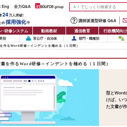
R Eng
全力Q&A
24
者
万人
突破!
講師派遣型研修 Q&A
採用強化
ため
中
ン
・
研修システム
動画教材
通信教育
行政機関向
界別
官公庁・自治体
部門・職種別
を作るWord研修～インデントを極める（１日間）
書を作るWord研修～インデントを極める（１日間）
型とWor
けば、い
た文書が