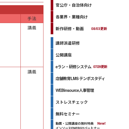
官公庁・自治体向け
各業界・業種向け
手法
講義
新作研修・動画
08/03更新
る
講師派遣研修
公開講座
eラン・研修システム
07/29更新
講義
店舗教育LMS テンポスタディ
WEBinsource人事管理
ストレスチェック
無料セミナー
動画・公開講座の無料特典
インソースENERGYパートナー