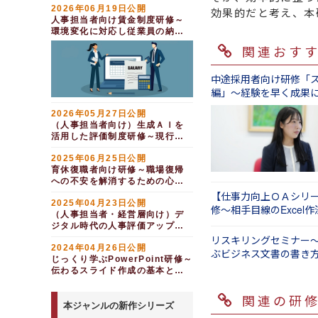
2026年06月19日公開
効果的だと考え、本
人事担当者向け賃金制度研修～
環境変化に対応し従業員の納得
感を高める（１日間）
関連おす
中途採用者向け研修「
編」～経験を早く成果
（１日間）
2026年05月27日公開
（人事担当者向け）生成ＡＩを
活用した評価制度研修～現行制
度を活かした組織力向上（１日
2025年06月25日公開
間）
育休復職者向け研修～職場復帰
への不安を解消するための心構
え（半日間）
【仕事力向上ＯＡシリーズ
2025年04月23日公開
修～相手目線のExcel
（人事担当者・経営層向け）デ
日間）
ジタル時代の人事評価アップデ
ート研修（半日間）
リスキリングセミナー
2024年04月26日公開
ぶビジネス文書の書き
じっくり学ぶPowerPoint研修～
伝わるスライド作成の基本と実
践（１日間）
関連の研
本ジャンルの新作シリーズ