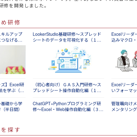
研修を開発しました。
すめ研修
スキルアップ
LookerStudio基礎研修～スプレッド
Excelリ
につなげる
シートのデータを可視化する（１日
込みマクロ・
間）
する（１日間
】Excel研
（初心者向け）ＧＡＳ入門研修～ス
Excelリ
作法を学ぶ（１
プレッドシート操作自動化編（１日
いフォーマッ
間）
～基礎から学
ChatGPT×Pythonプログラミング研
管理職向けメ
方（半日間）
修～Excel・Web操作自動化編（３日
メンタリング
間）
間）
修を探す