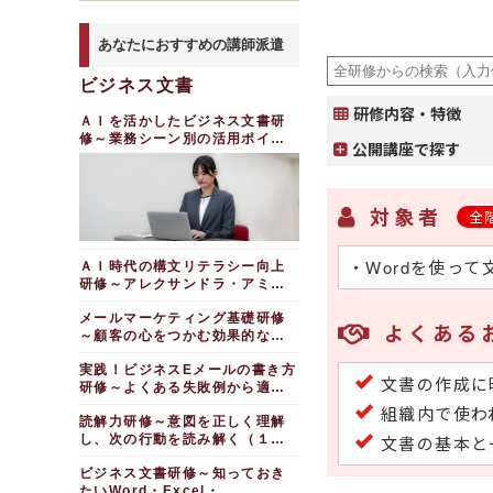
あなたにおすすめの講師派遣
ビジネス文書
研修内容・特徴
ＡＩを活かしたビジネス文書研
修～業務シーン別の活用ポイン
公開講座で探す
ト（１日間）
対象者
全
・Wordを使っ
ＡＩ時代の構文リテラシー向上
研修～アレクサンドラ・アミラ
ーゼ構文で考える（半日間）
メールマーケティング基礎研修
よくある
～顧客の心をつかむ効果的なメ
ールの作り方（１日間）
実践！ビジネスEメールの書き方
文書の作成に
研修～よくある失敗例から適切
な活用方法を学ぶ（１日間）
組織内で使わ
読解力研修～意図を正しく理解
し、次の行動を読み解く（１日
文書の基本と
間）
ビジネス文書研修～知っておき
たいWord・Excel・