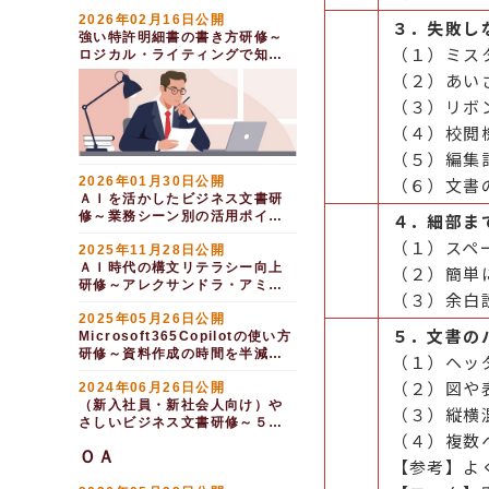
2026年02月16日公開
３．失敗し
強い特許明細書の書き方研修～
（１）ミス
ロジカル・ライティングで知財
を守る（半日間）
（２）あい
（３）リボ
（４）校閲
（５）編集
2026年01月30日公開
（６）文書
ＡＩを活かしたビジネス文書研
修～業務シーン別の活用ポイン
４．細部ま
ト（１日間）
（１）スペ
2025年11月28日公開
ＡＩ時代の構文リテラシー向上
（２）簡単
研修～アレクサンドラ・アミラ
（３）余白
ーゼ構文で考える（半日間）
2025年05月26日公開
５．文書の
Microsoft365Copilotの使い方
研修～資料作成の時間を半減す
（１）ヘッ
る（１日間）
（２）図や
2024年06月26日公開
（新入社員・新社会人向け）や
（３）縦横
さしいビジネス文書研修～５Ｗ
（４）複数
１Ｈとデジタル活用でシンプル
ＯＡ
に書く（１日間）
【参考】よ