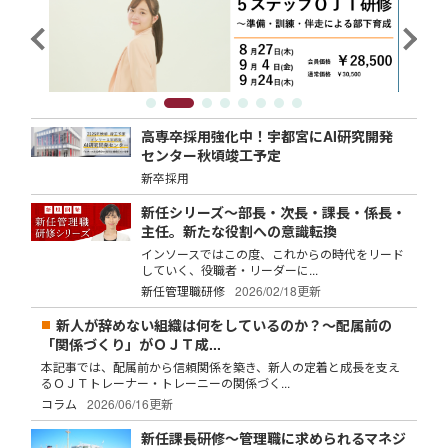
高専卒採用強化中！宇都宮にAI研究開発
センター秋頃竣工予定
新卒採用
新任シリーズ～部長・次長・課長・係長・
主任。新たな役割への意識転換
インソースではこの度、これからの時代をリード
していく、役職者・リーダーに...
新任管理職研修
2026/02/18更新
新人が辞めない組織は何をしているのか？～配属前の
「関係づくり」がＯＪＴ成...
本記事では、配属前から信頼関係を築き、新人の定着と成長を支え
るＯＪＴトレーナー・トレーニーの関係づく...
コラム
2026/06/16更新
新任課長研修～管理職に求められるマネジ