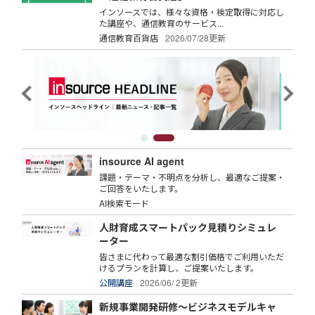
インソースでは、様々な資格・検定取得に対応し
た講座や、通信教育のサービス...
通信教育百貨店
2026/07/28更新
insource AI agent
課題・テーマ・不明点を分析し、最適なご提案・
ご回答をいたします。
AI検索モード
人財育成スマートパック見積りシミュレ
ーター
皆さまに代わって最適な割引価格でご利用いただ
けるプランを計算し、ご提案いたします。
公開講座
2026/06/ 2更新
新規事業開発研修～ビジネスモデルキャ