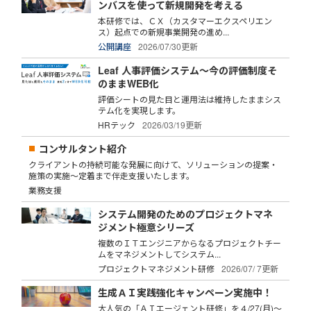
ンバスを使って新規開発を考える
本研修では、ＣＸ（カスタマーエクスペリエン
ス）起点での新規事業開発の進め...
公開講座
2026/07/30更新
Leaf 人事評価システム～今の評価制度そ
のままWEB化
評価シートの見た目と運用法は維持したままシス
テム化を実現します。
HRテック
2026/03/19更新
コンサルタント紹介
クライアントの持続可能な発展に向けて、ソリューションの提案・
施策の実施～定着まで伴走支援いたします。
業務支援
システム開発のためのプロジェクトマネ
ジメント極意シリーズ
複数のＩＴエンジニアからなるプロジェクトチー
ムをマネジメントしてシステム...
プロジェクトマネジメント研修
2026/07/ 7更新
生成ＡＩ実践強化キャンペーン実施中！
大人気の「ＡＩエージェント研修」を４/27(月)～