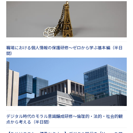
ィ編（半日間）
ヒューマンエラー研修 ～個人情報漏えい対策
（３時間）
職場における個人情報の保護研修～ゼロから学ぶ基本編（半日
間）
デジタル時代のモラル意識醸成研修～倫理的・法的・社会的観
点から考える（半日間）