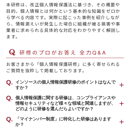
本研修は、改正個人情報保護法に基づき、その概要や
目的、個人情報とは何かという基本的な知識をゼロか
ら学べる内容です。実際に起こった事例を紹介しなが
ら、情報漏えいが発生した場合に組織が被る損害や事
業者に求められる具体的な対応をわかりやすく解説し
ます。
研修のプロがお答え 全力Q&A
お客さまから「個人情報保護研修」に多く寄せられる
ご質問を抜粋して掲載しております。
インソースの個人情報保護研修のポイントはなんで
すか？
最大のポイントは、法律を知ることにとどまら
個人情報保護に関する研修は、コンプライアンスや
情報セキュリティなど様々な領域と関連しますが、
ず、個人情報漏洩を防ぐための具体的な行動レ
どのように研修を選んだらよいですか？
ベルにまで落とし込んで理解していただくこと
です。
「個人情報」「情報セキュリティ」「コンプラ
「マイナンバー制度」に特化した研修はあります
か？
イアンス」など扱うテーマは違っても、いずれ