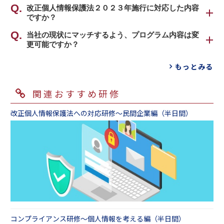
研修内では、もちろん基本となる「個人情報保
も基本的なテーマの理解と保護対策について
導入に際してのご不安を取り除く研修をご用意
改正個人情報保護法２０２３年施行に対応した内容
護法」についても触れます。そのうえで、何が
「自分ごと」として考える研修で、「自分ご
ですか？
しております。インソースのマイナンバー制度
個人情報に当たるのかを正しく知っていただき
と」というコア部分は共通しております。
研修は、組織がマイナンバーを取得し廃棄する
ます。さらに「端末の紛失」「不正アクセス」
はい、対応した最新の情報でございます。法
当社の現状にマッチするよう、プログラム内容は変
までの流れに沿って基本事項を学ぶため、職場
「メールの操作ミス」など、実際にどこの職場
更可能ですか？
令、事例に関しては、最新のデータに基づいた
違いは、どのポイントを重点的に研修にて取り
で取り組むべきことが具体的に分かるプログラ
でも起こりうる多様な事例や、世間を騒がす情
内容で研修を実施しております。
扱うかです。弊社では重点ポイントを研修名に
可能です。
ムです。 マイナンバーの適正な取り扱い方や、
報漏えいの具体的な事例から、「ささいな事が
もっとみる
個人情報保護法改正において、どこが変わった
て判別できるようにしております。
ご提案するにあたり、研修実施の背景や目的を
合わせて導入される法人番号についても、職場
大事になってしまう」「自分の身の回りでいつ
のかという「改正ポイント」と、業務上どのよ
伺います。「新人への周知を図りたい」「個人
での利用場面やそのメリットについてお伝えし
でも起こりうる」という危機意識を持っていた
うなことに注意すればよいのか「対応ポイン
入門編としては、「個人情報保護研修～事例で
関連おすすめ研修
情報の取り扱いについて組織全体の意識を高め
ます。
だきます。そして、自ら管理方法や対策を具体
ト」をわかりやすく、学ぶことができます。
学ぶ情報セキュリティ編（半日間）」という身
たい」「個人情報を扱う業務なので研修が必須
マイナンバー制度研修（半日間）
的に考えていきます。「当事者意識を持ってもら
改正個人情報保護法への対応研修～民間企業編（半日間）
近な事例から考えることがポイントのものや、
である」などご要望をお申し付けください。
うことができた」「漏えい事故が起きないよう
個人情報保護研修～事例で学ぶ情報セキュリテ
「ヒューマンエラー研修 ～個人情報漏えい対
「従業員の情報の取り扱いが不安」「顧客情報
また、自治体さまから、制度導入にあたって一
に手立てを打ち、万が一起きてしまった場合
ィ編（半日間）
策（３時間）」など、一人ひとりが業務上でき
なので慎重に扱いたい」など、扱う情報の種類
般職員が理解しておくべきマイナンバーの概要
に、どのような手順で対応すべきかをマニュア
ちんとした自覚をもって個人情報を扱えるよう
や、自治体、学校、病院、企業など組織の種類
を研修で習得したいというご要望もございま
ル化した」などの声をいただいております。
になることを目指す基本的な内容をおすすめい
に応じた内容にカスタマイズも可能です。もち
す。マイナンバー導入に向けた対応準備やマイ
たします。
ろん、「知らなかったでは済まされない。けれ
ナンバーに関わる情報連携、特定個人情報保護
管理職に組織への浸透のさせ方を習得してほし
ども難しそうでよく分からない」というご相談
評価、安全管理措置などについて学び、個人情
いというお客さまも多く、組織における取り組
にも対応させていただきます。
報保護を再確認する研修もご用意しておりま
みを学ぶ研修の実施も多数ございます。
す。
自治体向けマイナンバー制度研修（１日間）
コンプライアンス研修～個人情報を考える編（半日間）
個人情報保護研修～事例で学ぶ情報セキュリテ