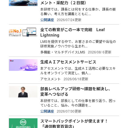
メント・采配力（２日間）
本研修では、課長とは何をする仕事か、課長の振
る舞い、考え方を講義とともに...
公開講座
2026/07/24更新
全ての教育がこの一本で完結 Leaf
Lightning
LMSを提供する中で、お客さまのご要望や当社の
研修実施ノウハウから生まれ...
多機能・マルチデバイスLMS
2026/08/ 6更新
生成ＡＩアセスメントサービス
本アセスメントでは、生成ＡＩ活用に必要なスキ
ルをオンラインで測定し、個人...
アセスメント
2026/06/18更新
部長レベルアップ研修～課題を解決し、
変革へつなげる
本研修では、部長としての仕事を振り返り、困っ
ていること、悩み、今の課題を...
公開講座
2026/07/30更新
スマートパックポイントが使えます！
「通信教育百貨店」