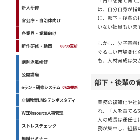
「背中を見て育て
新人研修
は、自分自身が指
に、部下・後輩の
官公庁・自治体向け
いない社員もいま
各業界・業種向け
しかし、少子高齢
新作研修・動画
08/03更新
ぐるしい市場変化
も、人材育成は欠
講師派遣研修
公開講座
部下・後輩の
eラン・研修システム
07/29更新
店舗教育LMS テンポスタディ
業務の複雑化や社
れ、「人を育てる
WEBinsource人事管理
人の成長は運任せ
ストレスチェック
務が集中し、組織
無料セミナー