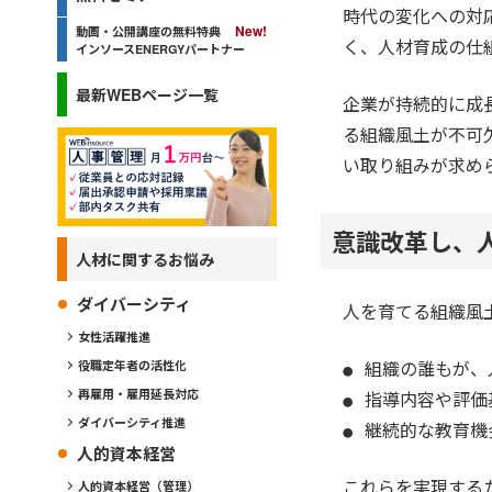
時代の変化への対
動画・公開講座の無料特典
く、人材育成の仕
インソースENERGYパートナー
最新WEBページ一覧
企業が持続的に成
る組織風土が不可
い取り組みが求め
意識改革し、
人材に関するお悩み
ダイバーシティ
人を育てる組織風
女性活躍推進
組織の誰もが、
役職定年者の活性化
再雇用・雇用延長対応
指導内容や評価
ダイバーシティ推進
継続的な教育機
人的資本経営
これらを実現する
人的資本経営（管理）