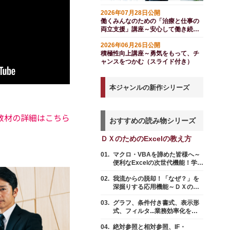
2026年07月28日公開
働くみんなのための「治療と仕事の
両立支援」講座～安心して働き続け
られる職場づくり
2026年06月26日公開
積極性向上講座～勇気をもって、チ
ャンスをつかむ（スライド付き）
本ジャンルの新作シリーズ
教材の詳細はこちら
おすすめの読み物シリーズ
ＤＸのためのExcelの教え方
マクロ・VBAを諦めた皆様へ～
便利なExcelの次世代機能！学習
コストを抑えたデータ活用術
我流からの脱却！「なぜ？」を
（2025年版）
深掘りする応用機能～ＤＸのた
めの「Excelの教え方」７
グラフ、条件付き書式、表示形
式、フィルタ...業務効率化を加
速させる応用機能～ＤＸのため
絶対参照と相対参照、IF・
の「Excelの教え方」６