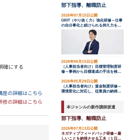
部下指導、離職防止
2026年07月15日公開
GRIT（やり抜く力）強化研修～仕事
の自分事化と続けられる持久力を育
む
2026年06月15日公開
明確にする
（人事担当者向け）目標管理制度研
修～事例から目標達成の手法を検討
する
2026年05月29日公開
（人事担当者向け）賃金制度研修～
講座の詳細はこちら
環境変化に対応し、従業員の納得感
を高める
研修の詳細はこちら
本ジャンルの新作講師派遣
部下指導、離職防止
2026年07月13日公開
ネガティブフィードバック研修～厳
しいことを納得させる工夫（１日