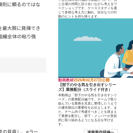
験則に頼るのではな
じ立場の仲間と語り合いながら考えるワ
ークショップです。ケーススタディを通
じて多様な考え方に触れ、自分なりの行
動のヒントを持ち帰ります。
を最大限に発揮でき
組織全体の粘り強
動画教材
2026年02月27日公開
【部下のやる気を引き出すシリー
ズ】業務配分（スライド付き）
本動画は「部下のやる気を引き出すシリ
ーズ」の業務配分編です。チームで取り
組んでいる業務を見直し整理したうえで
の優先順位の重要性をお伝えします。ま
た、チーム内で考慮すべきことを踏まえ
て業務を配分し、部下・メンバーが意欲
的に取り組めるようになる点を学びま
す。
度の見直し、eラー
速報新作研修へ