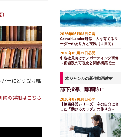
間）
間）
2026年06月08日公開
GrowthLeader研修～人を育てるリ
ーダーのあり方と実践（１日間）
2026年05月29日公開
中途社員向けオンボーディング研修
～価値観の可視化と関係構築で土台
をつくる（半日間）
本ジャンルの新作動画教材
ンバーにどう受け継
部下指導、離職防止
研修の詳細はこちら
2026年07月30日公開
【健康経営シリーズ】今の自分に合
った「動けるカラダ」の作り方～フ
レイル対策