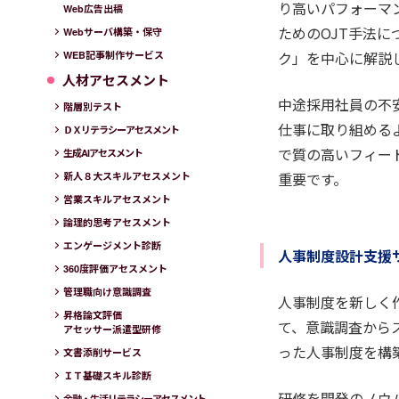
り高いパフォーマ
Web広告出稿
ためのOJT手法
Webサーバ構築・保守
ク」を中心に解説
WEB記事制作サービス
人材アセスメント
中途採用社員の不
階層別テスト
仕事に取り組める
ＤＸリテラシーアセスメント
で質の高いフィー
生成AIアセスメント
重要です。
新人８大スキルアセスメント
営業スキルアセスメント
論理的思考アセスメント
エンゲージメント診断
人事制度設計支援
360度評価アセスメント
管理職向け意識調査
人事制度を新しく
昇格論文評価
て、意識調査から
アセッサー派遣型研修
った人事制度を構
文書添削サービス
ＩＴ基礎スキル診断
研修を開発のノウ
金融・生活リテラシーアセスメント