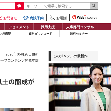
お問合せ
商談予約
お電話
け
アセスメント
採用支援
人事部門コンサル
マガ購読
資料ダウンロード
無料セミナー
2026年06月26日更新
このジャンルの最新作
ループコンテンツ開発本部
風土の醸成が