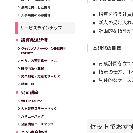
病院に特化した研修
指導を行う社員
人事業務の外部委託
新人の受け入れ
サービスラインナップ
計画的な指導が
講師派遣研修
本研修の目標
ジャパンソリューション推進冊子
ENERGY
作りこみ型研修サービス
育成計画を立て
研修内製化支援
指示の仕方、ホ
効果測定・定着化サービス
具体的なケース
講師一覧
公開講座
WEBinsource
人財育成スマートパック
バリューパック
セットでおす
公開講座コースマップ
ＤＸ教育推進