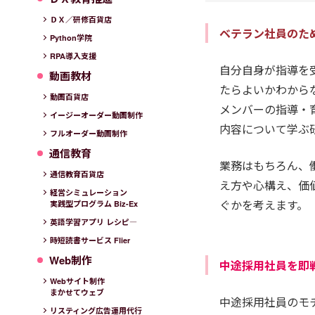
ＤＸ／研修百貨店
ベテラン社員のた
Python学院
RPA導入支援
自分自身が指導を
動画教材
たらよいかわから
動画百貨店
メンバーの指導・
イージーオーダー動画制作
内容について学ぶ
フルオーダー動画制作
通信教育
業務はもちろん、
通信教育百貨店
え方や心構え、価
経営シミュレーション
ぐかを考えます。
実践型プログラム Biz-Ex
英語学習アプリ レシピ―
時短読書サービス Flier
Web制作
中途採用社員を即戦
Webサイト制作
まかせてウェブ
中途採用社員のモ
リスティング広告運用代行