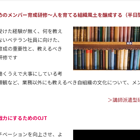
めのメンバー育成研修～人を育てる組織風土を醸成する（半日
受けた経験が無く、何を教え
ないベテラン社員に向けた、
育成の重要性と、教えるべき
研修です
働くうえで大事にしている考
値観など、業務以外にも教えるべき自組織の文化について、メ
＞講師派遣型
力にするためのOJT
チベーションを向上させ、よ