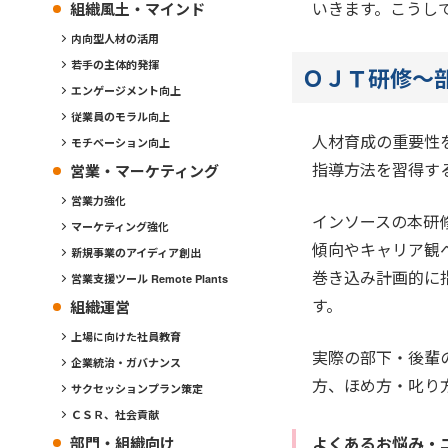
いきます。こうし
組織風土・マインド
内向型人材の活用
若手の主体的発揮
ＯＪＴ研修～
エンゲージメント向上
従業員のモラル向上
人材育成の重要性
モチベーション向上
指導方法を習得す
営業・マーケティング
営業力強化
インソースの本研
マーケティング強化
傾向やキャリア観
新規事業のアイディア創出
巻き込み計画的に
営業支援ツール Remote Plants
す。
組織運営
上場に向けた社員教育
実際の部下・後輩
企業統治・ガバナンス
方、ほめ方・叱り
サクセッションプラン策定
ＣＳＲ、社会貢献
よくあるお悩み・
部門・組織向け