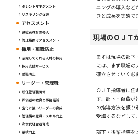
ニングの導入など
タレントマネジメント
リスキリング促進
きと成長を実感で
アセスメント
選抜者教育の導入
現場のＯＪＴ
管理職向けアセスメント
採用・離職防止
まずは現場の部下
活躍してくれる人材の採用
には、まず職場の
採用支援サービス
確立させていく必
離職防止
リーダー・管理職
ＯＪＴ指導者に任
新任管理職研修
す、部下・後輩が
評価者の教育と事務軽減
の指導方法を振り
変化に強いリーダーの育成
受講するなどして
管理職の意識・スキル向上
次世代経営者育成
部下・後輩指導を
業績向上