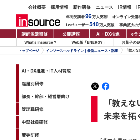
会社概要
採用情報
新作研修
ニュース
IR情報
I
96
年間受講者
万人
突破!
オンライン受講
540
Leafユーザー
万人
突破!
事業拡大の
講師派遣研修
公開講座
AI・DX推進
eラ
What's insource？
Web版「ENERGY」
お菓子のE
「教えな
トップページ
インソースヘッドライン｜最新ニュース・記事
AI・DX推進・IT人材育成
階層別研修
部長・幹部・経営層向け
「教えな
管理職研修
未来を拓
中堅社員研修
若手研修