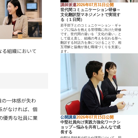
講師派遣
2026年07月31日公開
世代間コミュニケーション研修～
文化翻訳型マネジメントで実現す
る（１日間）
若手部下とのコミュニケーション・ギャ
ップに悩みを抱える管理職に向けた研修
です。世代間の違いを「文化の違い」と
して捉え直し、組織の考えを伝わる形へ
翻訳する対話力を身につけることで、相
互理解と協働が進む職場づくりを支援し
なる組織において
ます。
織の一体感が失わ
系がなければ、個
の優秀な社員に業
公開講座
2026年07月15日公開
中堅社員向け実践力強化ワークシ
ョップ～悩みを共有しみんなで成
長する
中堅社員特有の悩みや課題について、同