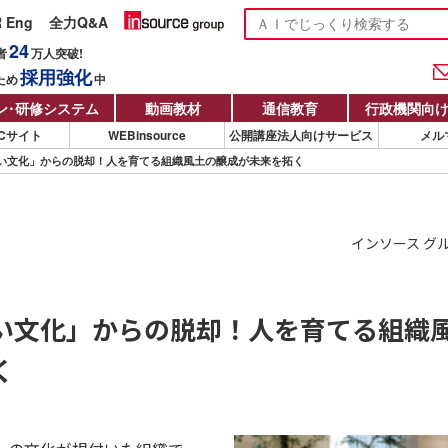
R Eng
全力Q&A
24
者
万人
突破!
採用強化
ため
中
ン
・
研修システム
動画教材
通信教育
行政機関向
Cサイト
WEBinsource
公開講座法人向けサービス
メル
い文化」からの脱却！人を育てる組織風土の醸成が未来を拓く
インソース グ
い文化」からの脱却！人を育てる組織
く