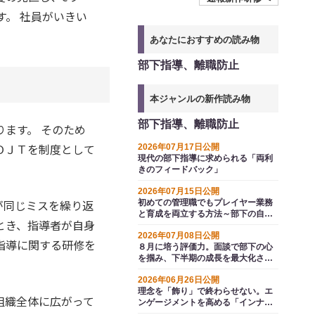
す。 社員がいきい
あなたにおすすめの読み物
部下指導、離職防止
本ジャンルの新作読み物
部下指導、離職防止
ます。 そのため
ＯＪＴを制度として
2026年07月17日公開
現代の部下指導に求められる「両利
きのフィードバック」
2026年07月15日公開
が同じミスを繰り返
初めての管理職でもプレイヤー業務
と育成を両立する方法～部下の自律
とき、指導者が自身
を引き出す上司になる
2026年07月08日公開
指導に関する研修を
８月に培う評価力。面談で部下の心
を掴み、下半期の成長を最大化させ
る
2026年06月26日公開
理念を「飾り」で終わらせない。エ
組織全体に広がって
ンゲージメントを高める「インナー
ブランディング」の実践法