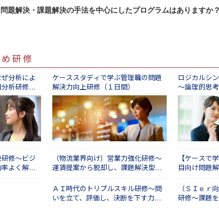
題（取り組むのが困難な問題）に立ち向かい解決することに
要望にあわせてカスタマイズいたします。
、一例ですが次のようなテーマをご用意しています。
す。
な問題解決・課題解決の手法を中心にしたプログラムはありますか
の
点テーマを定めたり、プログラムの組合せなどを行います。
修では、管理職として必要とされる視点や思考力にも焦点を
組みやすい問題から取り組むことで、小さな成功体験を積み
望が不明確であれば、受講なさる方々に「事前課題」に取り
、以下の研修が問題解決・課題解決の標準プログラムとなっ
題発見力を強化したい場合
向上を図ります。
いていくというもの
修内容を作成することも可能です。
学びたい方におすすめです。
ト養成シリーズ】「問題を発見する力」養成研修
１日間）
で学ぶ管理職の問題解決力向上研修（１日間）
すめ研修
題解決・課題解決研修では、後者②のアプローチを重視しま
決策に繋がるアイデア力を養いたい場合
の問題解決力向上研修～経営的視点と仮説思考で問題解決力
課題設定→解決策策定→解決策実施）の中で求められる視点
次のものがおすすめです。
発想力研修～「あちらを立てればこちらが立たず」を克服す
なぜ分析によ
ケーススタディで学ぶ管理職の問題
ロジカルシン
で、誰でも問題解決に向けた正しいアプローチができるよう
～ビジネス上の問題を解決する
因分析研修
解決力向上研修（１日間）
～論理的思考
説検証力を強化したい場合
間）
の中で特に重要なのプロセスが「問題発見」です。問題発見
研修～仕事の精度とスピードを高める思考法を身につける
同然です。そこで研修では、「６つの視点（お客さま・業務
徹底的に問題を洗い出す演習を行い、その後に重要度と緊急
題解決に必要な課題設定までのプロセスに特化したい場合
位をつけます。
～主体的な問題解決のための手法とマインド
組織が取り組むべき問題が自ずと見えてきます。
決研修～ビジ
（物流業界向け）営業力強化研修～
【ケースで学
効率よく解決
運賃提案から脱却し、課題解決型へ
目向け問題解
転換する（１日間）
日間）
）
ＡＩ時代のトリプルスキル研修～問
（ＳＩｅｒ向
いを立て、評価し、決断を下す力を
研修～課題を
磨く（１日間）
を行う（１日