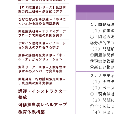
【ＤＸ推進者シリーズ】仮説構
築力向上研修～多面的にデジタ
ル化を考える
なぜなぜ分析を訓練～「やりに
くい」から始める問題解決
１．問題解
（１）従来
問題解決研修～ナラティブ・ア
プローチで問題の真因を突きと
①「問題の
める
②分析的ア
デザイン思考研修～イノベーシ
ョン実現のプロセスを学ぶ
（２）問題
①問題は関
顧客の課題発見力研修～「非・
不・未」からソリューションを
③現実は複
提示する
④新しい物
変革リーダー研修～人数を増や
さず今のメンバーで変革を実現
２．ナラテ
する
問題発見・行動計画策定研修～
（１）ナラ
伝統企業の変革力養成
（２）ベー
講師・インストラクター
①「現実は
養成
（３）問題
研修担当者レベルアップ
①全てを知
（４）ドミ
教育体系構築