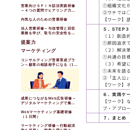
ネスマナー実践編（１日間）
①組織文化
営業向けＳＰＩＮ話法実践研修
～４つの質問でヒアリング力を
②ウチでは
向上させる
【ワーク】
内気な人のための営業研修
５．STEP
法人営業研修～与信管理と回収
業務を学び、取引の安全性を高
（１）創造
める
提案力
①原因追求
（２）解決
マーケティング
①共通の目
コンサルティング営業育成プラ
（３）希望
ン～顧客の相談相手になる（10
日間）
①未来を語
②「主人公
【ワーク】
６．実践ケ
成果につながるWeb広告研修～
【ワーク】
デジタルマーケティングで集客
ブ・アプロ
力を高める（１日間）
Webマーケティング基礎研修
（１日間）
７．まとめ
マーケティング研修～行動経済