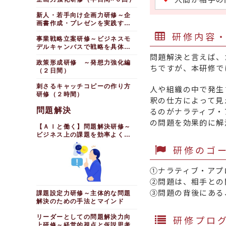
新人・若手向け企画力研修～企
画書作成・プレゼンを実践する
（２日間）
研修内容
事業戦略立案研修～ビジネスモ
デルキャンバスで戦略を具体化
する
問題解決と言えば、
政策形成研修 ～発想力強化編
ちですが、本研修で
（２日間）
刺さるキャッチコピーの作り方
人や組織の中で発生
研修（２時間）
釈の仕方によって見
問題解決
るのがナラティブ・
の問題を効果的に解
【ＡＩと働く】問題解決研修～
ビジネス上の課題を効率よく解
決する
研修のゴ
①ナラティブ・アプ
②問題は、相手との
③問題の背後にある
課題設定力研修～主体的な問題
解決のための手法とマインド
研修プロ
リーダーとしての問題解決力向
上研修～経営的視点と仮説思考