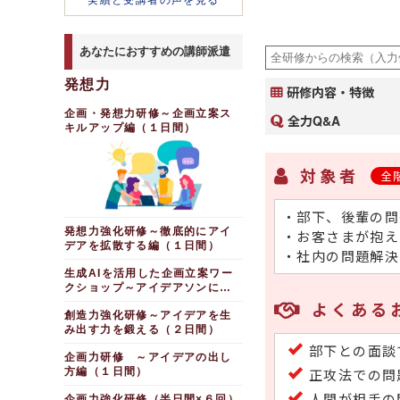
実績と受講者の声を見る
あなたにおすすめの講師派遣
発想力
研修内容・特徴
企画・発想力研修～企画立案ス
全力Q&A
キルアップ編（１日間）
対象者
全
・部下、後輩の問
発想力強化研修～徹底的にアイ
・お客さまが抱え
デアを拡散する編（１日間）
・社内の問題解決
生成AIを活用した企画立案ワー
クショップ～アイデアソンに取
り組む
よくある
創造力強化研修～アイデアを生
み出す力を鍛える（２日間）
部下との面談
企画力研修 ～アイデアの出し
方編（１日間）
正攻法での問
人間が相手の
企画力強化研修（半日間×６回）