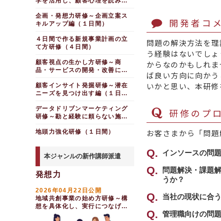
学を活用し、顧客心理を読み解
く（半日間）
企画・発想力研修～企画立案ス
開発者コ
キルアップ編（１日間）
４日間で作る新規事業計画の立
問題の解決方法を理
て方研修（４日間）
う経験はないでしょ
顧客視点の生かし方研修～商
からなのかもしれま
品・サービスの開発・改善につ
ば良い方向に向かう
なげるために（１日間）
いかと思い、本研修
顧客インサイト発掘研修～潜在
ニーズを見つけ出す編（１日
間）
データドリブンマーケティング
研修のプロ
研修～勘と経験に頼らない施策
立案で成果を出す（１日間）
お客さまから「問題
地頭力強化研修（１日間）
インソースの問
本ジャンルの新作講師派遣
一番のポイント
問題解決・課題
発想力
うか？
定、解決策の策
2026年04月22日公開
ること」です。
貴社の実状をお
当社の現状に合
地域共創事業の始め方研修～構
想を具体化し、実行につなげる
オーソドックス
具体的な問題解
可能です。
管理職向けの問
（１日間）
絞り込んだ方が