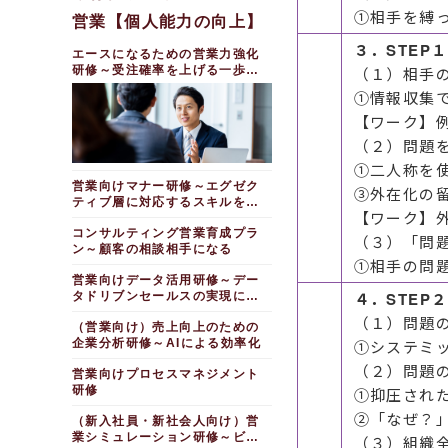
①相手を縛
営業【個人能力の向上】
３．STEP
エースになるための営業力強化
研修～受注確率を上げる一歩踏
（１）相手
み込んだ攻略プラン
①情報収集
【ワーク】
（２）問題
①二人称を
営業向けマナー研修～エグゼク
③外在化の
ティブ層に対応するスキルを身
【ワーク】
につける
コンサルティング営業育成プラ
（３）「問
ン～顧客の相談相手になる
①相手の問
営業向けデータ活用研修～デー
４．STEP
タドリブンセールスの実現に向
けて
（１）問題
（営業向け）売上向上のための
企業分析研修～AIによる効率化
①システミ
（２）問題
営業向けプロセスマネジメント
研修
①抑圧され
②「なぜ？
（新入社員・新社会人向け）営
業シミュレーション研修～ビジ
（３）組織