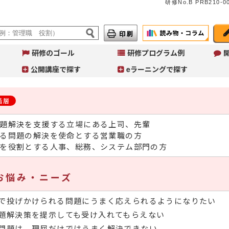
研修No.B PRB210-00
研修のゴール
研修プログラム例
公開講座で探す
eラーニングで探す
階層
題解決を支援する立場にある上司、先輩
A
イ
る問題の解決を使命とする営業職の方
へ
を役割とする人事、総務、システム部門の方
コ
Ａ
～
お悩み・ニーズ
入
で投げかけられる問題にうまく応えられるようになりたい
題解決策を提示しても受け入れてもらえない
問題は、理屈だけではうまく解決できない