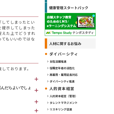
健康管理スタートパック
ざしてしまったとい
を提示してしまった
捉えた上でどうすれ
ってもいいのではな
人材に関するお悩み
ダイバーシティ
女性活躍推進
載しております。
役職定年者の活性化
再雇用・雇用延長対応
ダイバーシティ推進
原因追及、課題設
選んだらよいでしょ
人的資本経営
るプログラムであ
人的資本経営（管理）
タレントマネジメント
ますし、テーマを
リスキリング促進
す。
すめいたします。