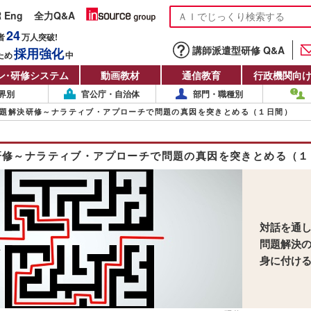
R Eng
全力Q&A
24
者
万人
突破!
講師派遣型研修 Q&A
採用強化
ため
中
ン
・
研修システム
動画教材
通信教育
行政機関向
界別
官公庁・自治体
部門・職種別
題解決研修～ナラティブ・アプローチで問題の真因を突きとめる（１日間）
研修～ナラティブ・アプローチで問題の真因を突きとめる（１
対話を通
問題解決
身に付け