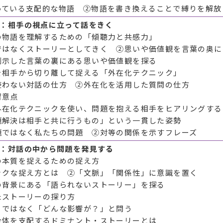
っている支配的な物語 ②物語を書き換えることで縛りを解放
１：相手の視点に立って話をきく
の物語を理解するための「傾聴力と共感力」
ではなくストーリーとしてきく ②思いや価値観を言葉の奥に
例示した言葉の裏にある思いや価値観を探る
を相手から切り離して捉える「外在化テクニック」
使わない対話の仕方 ②外在化を活用した質問の仕方
留意点
外在化テクニックを使い、問題を抱える相手をヒアリングする
題解決は相手と共に行うもの」という一貫した姿勢
題ではなく私たちの問題 ②対等の関係を示すフレーズ
２：対話の中から問題を発見する
の本質を捉えるための捉え方
ックな捉え方とは ②「文脈」「関係性」に意識を置く
の背景にある「語られないストーリー」を探る
たストーリーの探り方
」ではなく「どんな影響が？」と問う
全体を支配するドミナント・ストーリーとは