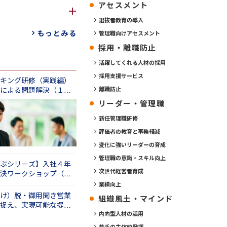
よって大きな成功
アセスメント
？
選抜者教育の導入
当てつつ、実践的
重ね、大きな問題
組んでいただき、
ており、オーソド
もっとみる
管理職向けアセスメント
採用・離職防止
す。問題解決の流
活躍してくれる人材の採用
を高める（１日
や考え方、手法を
る
採用支援サービス
キング研修（実践編）
になるからです。
による問題解決（１日
離職防止
リーダー・管理職
ができれば７、８
・人・費用・組
新任管理職研修
度のマトリックス
評価者の教育と事務軽減
変化に強いリーダーの育成
管理職の意識・スキル向上
ぶシリーズ】入社４年
次世代経営者育成
決ワークショップ（１
業績向上
け）脱・御用聞き営業
組織風土・マインド
捉え、実現可能な提案
間）
内向型人材の活用
若手の主体的発揮