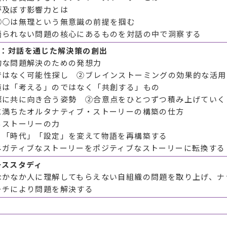
が及ぼす影響力とは
○○は無理という無意識の前提を掴む
語られない問題の核心にあるものを対話の中で洞察する
３：対話を通じた解決策の創出
的な問題解決のための発想力
ではなく可能性探し ②ブレインストーミングの効果的な活用
策は「考える」のではなく「共創する」もの
標に共に向き合う姿勢 ②合意点をひとつずつ積み上げていく
に満ちたオルタナティブ・ストーリーの構築の仕方
るストーリーの力
」「時代」「設定」を変えて物語を再構築する
ネガティブなストーリーをポジティブなストーリーに転換する
ーススタディ
なかなか人に理解してもらえない自組織の問題を取り上げ、ナ
ーチにより問題を解決する