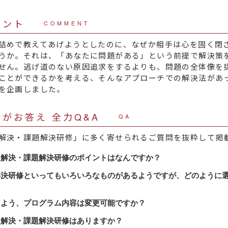
メント
COMMENT
詰めで教えてあげようとしたのに、なぜか相手は心を固く閉
うか。それは、「あなたに問題がある」という前提で解決策
せん。逃げ道のない原因追求をするよりも、問題の全体像を
ことができるかを考える、そんなアプローチでの解決法があ
を企画しました。
がお答え 全力Q&A
QA
解決・課題解決研修」に多く寄せられるご質問を抜粋して掲
題解決・課題解決研修のポイントはなんですか？
は、「１日研修だけでコンパクトに現在の問題の洗い出し、
解決研修といってもいろいろなものがあるようですが、どのように
定について、自分の業務に即して具体的にアウトプットでき
聞きし、おすすめの研修をご提案いたします。
うよう、プログラム内容は変更可能ですか？
な問題解決・課題解決の基礎研修をおすすめする場合もあり
決・課題解決のアプローチとしては大きく分けて２つありま
題解決・課題解決研修はありますか？
効果的であれば、重点テーマを中心にしたプログラムをおす