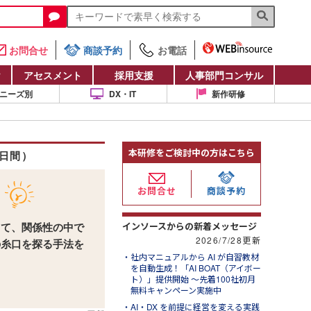
お問合せ
商談予約
お電話
け
アセスメント
採用支援
人事部門コンサル
ニーズ別
DX・IT
新作研修
本研修をご検討中の方はこちら
日間）
お問合せ
商談予約
インソースからの新着メッセージ
して、関係性の中で
2026/7/28更新
の糸口を探る手法を
社内マニュアルから AI が自習教材
る
を自動生成！「AI BOAT（アイボー
ト）」提供開始 ～先着100社初月
無料キャンペーン実施中
AI・DX を前提に経営を変える実践