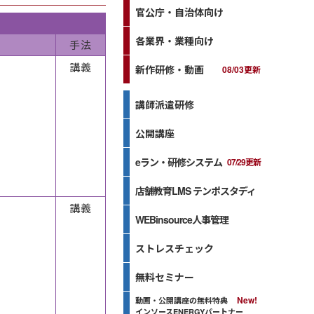
官公庁・自治体向け
各業界・業種向け
手法
講義
新作研修・動画
08/03更新
講師派遣研修
公開講座
eラン・研修システム
07/29更新
店舗教育LMS テンポスタディ
講義
WEBinsource人事管理
ストレスチェック
無料セミナー
動画・公開講座の無料特典
インソースENERGYパートナー