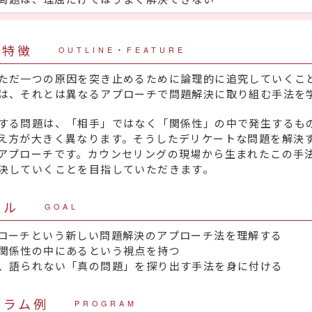
・特徴
OUTLINE・FEATURE
ただ一つの原因を突き止めるために論理的に追究していくこ
は、それとは異なるアプローチで問題解決に取り組む手法を
する問題は、「相手」ではなく「関係性」の中で発生するも
え方が大きく異なります。そうしたデリケートな問題を解決
アプローチです。カウンセリングの現場から生まれたこの手
決していくことを目指していただきます。
ール
GOAL
ローチという新しい問題解決のアプローチ法を理解する
関係性の中にあるという視点を持つ
、語られない「真の問題」を探り出す手法を身に付ける
グラム例
PROGRAM