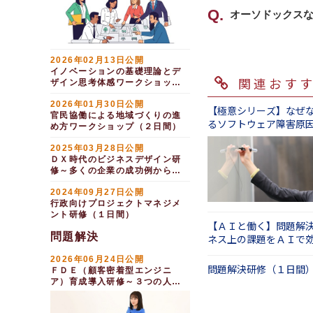
①大きな真の問
貴社の課題やご
後者の場合には
はい、ございま
オーソドックス
を得るというも
具体的には、重
管理職向けの研
②身近な、取り
あるいは、ご要
講師派遣型では
テーマ例１：問
な問題解決力の
の解決へと近づ
その内容から研
ックスな手法を
【コンサルタン
2026年02月13日公開
問題解決研修（
イノベーションの基礎理論とデ
ケーススタディ
関連おす
インソースの問
ザイン思考体感ワークショップ
テーマ例２：解
リーダーとして
（１日間）
れ（問題発見→
公開講座なら、
ＴＲＩＺに学ぶ
2026年01月30日公開
間）
【極意シリーズ】なぜ
身につけること
問題解決研修 
官民協働による地域づくりの進
るソフトウェア障害原
め方ワークショップ（２日間）
テーマ例３：仮
（１日間）
問題解決の流れ
2025年03月28日公開
仮説構築力向上
割は解決したも
ＤＸ時代のビジネスデザイン研
修～多くの企業の成功例から学
織・比較）」で
テーマ例４：問
ぶ（１日間）
で解決の優先順
2024年09月27日公開
課題設定力研修
行政向けプロジェクトマネジメ
ント研修（１日間）
以上により、自
【ＡＩと働く】問題解
問題解決
ネス上の課題をＡＩで
する（１日間）
2026年06月24日公開
問題解決研修（１日間
ＦＤＥ（顧客密着型エンジニ
ア）育成導入研修～３つの人間
力を身につける（２日間）