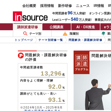
会社概要
採用情報
新作研修
ニュース
IR情報
I
96
年間受講者
万人
突破!
オンライン受講
540
Leafユーザー
万人
突破!
事業拡大の
講師派遣研修
公開講座
AI・DX推進
eラ
テーマ別
階層別
業
トップページ
テーマ別研修一覧
問題解決・課題解決研修
問
問題解決・課題解決研修
問題解決
の評価
年間総受講者数
13,296
名
内容をよく理解・理解
92.0
％
講師がとても良い・良い
93.1
％
※2024年10月～2025年9月