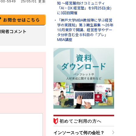
00-5949
25/05/01 更新
知 ～経営層向けコミュニティ
「AI・DX 経営塾」を9月25日(金)
に3回目開催
お問合せはこちら
「神戸大学MBA教授陣に学ぶ経営
学の実践知」第３期生募集 ～26年
10月東京で開講、経営哲学やデー
開発者コメント
タ分析含む全８科目の「プレ」
MBA講座
ug.07
ンソースブログ「東へ西
」
ラム「調べる時間を短縮する
Ｉエージェント活用事例４選
営業準備・移動判断・備品購
を効率化する」のご紹介
初めてご利用の方へ
インソースって何の会社？