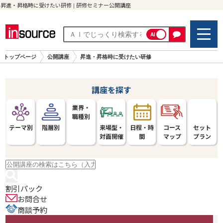
昇進・昇格時に受けたい研修 | 研修セミナー公開講座
AI
トップページ
公開講座
昇進・昇格時に受けたい研修
講座を探す
業界・
職種別
テーマ別
階層別
来場型・
日程・時
コース
セット
対面開催
間
マップ
プラン
割引パック
お問合せ
商談予約