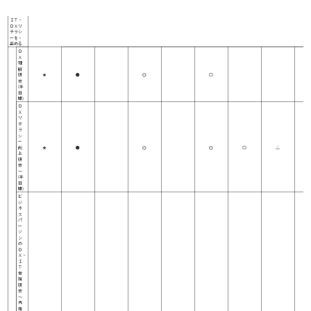
マインド
事例
業務・フロー
キ
ル
ＩＴ・
ＤＸリ
テラシ
ーを・
高める
Ｄ
Ｘ
理
解
研
★
●
◎
○
修
(半
日
間)
Ｄ
Ｘ
リ
テ
ラ
シ
ー
向
★
●
◎
◎
○
△
上
研
修
～
(半
日
間)
ビ
ジ
ネ
ス
パ
ー
ソ
ン
の
Ｄ
Ｘ・
Ｉ
Ｔ
常
識
研
修
～
先
端