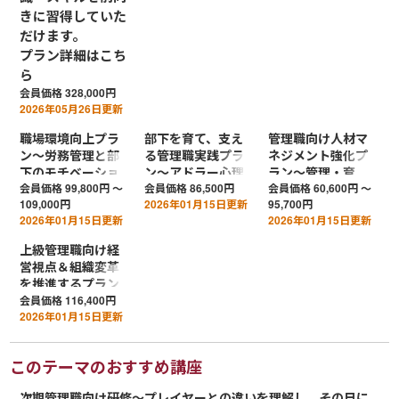
きに習得していた
だけます。
プラン詳細はこち
ら
会員価格
328,000円
2026年05月26日更新
職場環境向上プラ
部下を育て、支え
管理職向け人材マ
ン～労務管理と部
る管理職実践プラ
ネジメント強化プ
下のモチベーショ
ン～アドラー心理
ラン～管理・育
ンコントロールを
学でやる気と成果
成・評価・交渉・
会員価格
99,800円 ～
会員価格
86,500円
会員価格
60,600円 ～
109,000円
2026年01月15日更新
95,700円
学ぶ
を引き出す
判断を網羅し、影
2026年01月15日更新
2026年01月15日更新
響力のある存在へ
上級管理職向け経
営視点＆組織変革
を推進するプラン
～激動の時代を乗
会員価格
116,400円
2026年01月15日更新
り越える強い組織
を作る
このテーマのおすすめ講座
次期管理職向け研修～プレイヤーとの違いを理解し、その日に