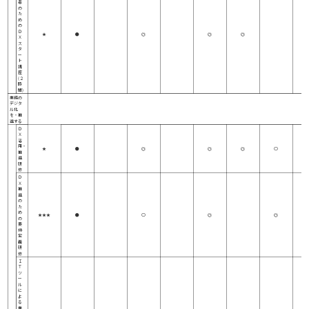
者
の
た
め
の
Ｄ
★
●
◎
◎
◎
Ｘ
ス
タ
ー
ト
講
座
(２
時
間)
業務の
デジタ
ル化
を・推
進する
Ｄ
Ｘ
活
用・
★
●
◎
◎
◎
○
推
進
研
修
Ｄ
Ｘ
推
進
の
た
め
★★★
●
○
◎
◎
の
要
件
定
義
研
修
Ｉ
Ｔ
ツ
ー
ル
に
よ
る
業