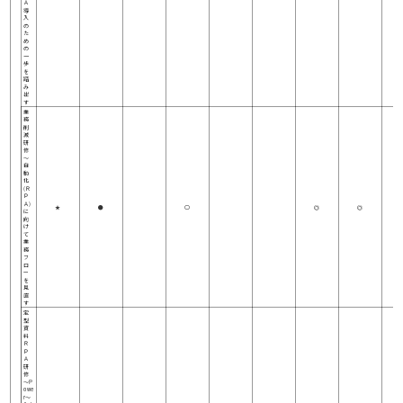
Ａ
導
入
の
た
め
の
一
歩
を
踏
み
出
す
業
務
削
減
研
修
～
自
動
化
(Ｒ
Ｐ
Ａ)
★
●
○
◎
◎
に
向
け
て
業
務
フ
ロ
ー
を
見
直
す
定
型
資
料
Ｒ
Ｐ
Ａ
研
修
～P
owe
r～