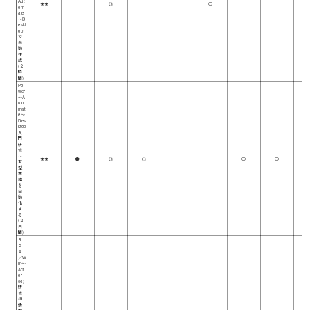
Aut
★★
◎
○
om
ate
～D
eskt
op
で
自
動
作
成
(２
時
間)
Po
wer
～A
uto
mat
e～
Des
ktop
入
門
研
修
～
★★
●
◎
◎
○
○
定
型
業
務
を
自
動
化
す
る
(２
日
間)
Ｒ
Ｐ
Ａ
／W
in～
Act
or
(R)
研
修
初
級
編