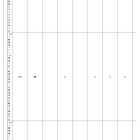
面
的
に
デ
ジ
タ
ル
化
を
考
え
る
【Ｄ
Ｘ
推
進
者
シ
リ
ー
ズ】
業
務
フ
ロ
ー
最
適
化
★★
●
◎
◎
○
◎
研
修
～
行
動
経
済
学
の
観
点
で
検
証
す
る
【Ｄ
Ｘ
推
進
者
シ
リ