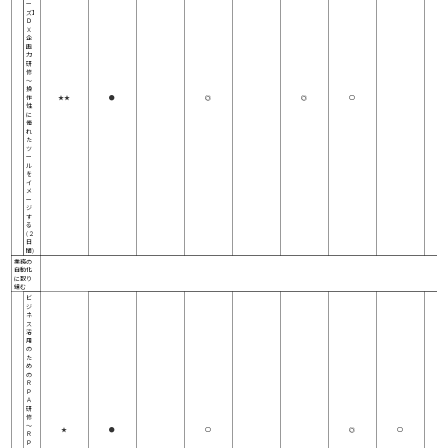
ー
ズ】
Ｄ
Ｘ
企
画
力
研
修
～
操
作
★★
●
◎
◎
○
性
に
優
れ
た
ツ
ー
ル
を
イ
メ
ー
ジ
す
る
(２
日
間)
業務の
自動化
に取り
組む
ビ
ジ
ネ
ス
活
用
の
た
め
の
Ｒ
Ｐ
Ａ
研
修
～
★
●
○
◎
○
Ｒ
Ｐ