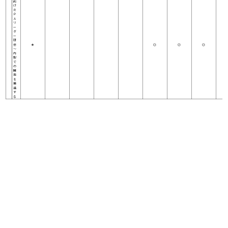
向
け
Ｒ
Ｐ
Ａ
リ
ー
ダ
ー
研
修
★
◎
◎
◎
～
内
製
で
の
開
発
を
推
進
す
る