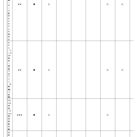
～
★★
●
◎
◎
◎
デ
ー
タ
転
記
か
ら
Ｒ
Ｐ
Ａ
を
始
め
る
Ｒ
Ｐ
Ａ
／U
i～P
ath
研
修
～
速
習
★★
●
◎
◎
◎
プ
ロ
グ
ラ
ム
（入
門
編）
(２
日
間)
Pyt
hon
学
院
～E
xcel
★★★
●
◎
◎
操
作
自
動
化
編
行
政