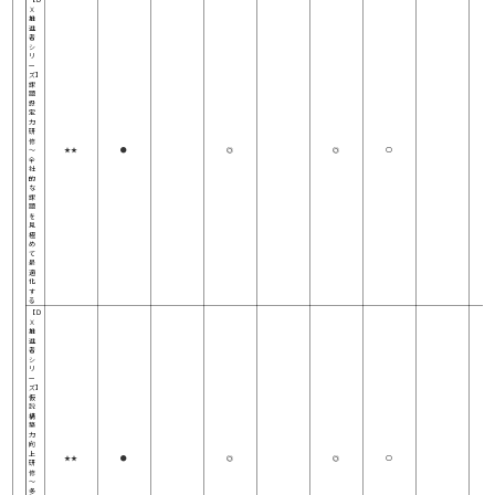
Ｘ
推
進
者
シ
リ
ー
ズ】
課
題
設
定
力
研
修
～
★★
●
◎
◎
○
全
社
的
な
課
題
を
見
極
め
て
最
適
化
す
る
【Ｄ
Ｘ
推
進
者
シ
リ
ー
ズ】
仮
説
構
築
力
向
上
★★
●
◎
◎
○
研
修
～
多