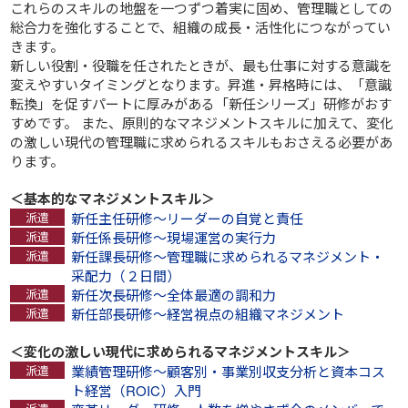
これらのスキルの地盤を一つずつ着実に固め、管理職としての
総合力を強化することで、組織の成長・活性化につながってい
きます。
新しい役割・役職を任されたときが、最も仕事に対する意識を
変えやすいタイミングとなります。昇進・昇格時には、「意識
転換」を促すパートに厚みがある「新任シリーズ」研修がおす
すめです。 また、原則的なマネジメントスキルに加えて、変化
の激しい現代の管理職に求められるスキルもおさえる必要があ
ります。
＜基本的なマネジメントスキル＞
新任主任研修～リーダーの自覚と責任
新任係長研修～現場運営の実行力
新任課長研修～管理職に求められるマネジメント・
采配力（２日間）
新任次長研修～全体最適の調和力
新任部長研修～経営視点の組織マネジメント
＜変化の激しい現代に求められるマネジメントスキル＞
業績管理研修～顧客別・事業別収支分析と資本コス
ト経営（ROIC）入門