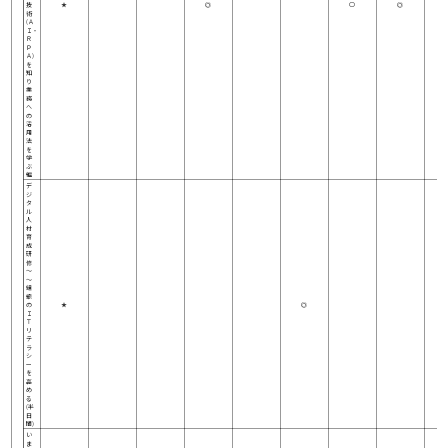
技
★
◎
○
◎
術
(Ａ
Ｉ・
Ｒ
Ｐ
Ａ)
を
知
り
業
務
へ
の
活
用
法
を
学
ぶ
編
デ
ジ
タ
ル
人
材
育
成
研
修
～
～
組
織
の
★
◎
Ｉ
Ｔ
リ
テ
ラ
シ
ー
を
高
め
る
(半
日
間)
い
ま