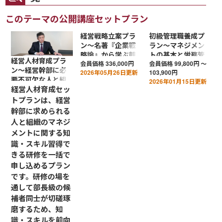
このテーマの公開講座セットプラン
経営戦略立案プラ
初級管理職養成プ
ン～名著『企業戦
ラン～マネジメン
略論』から学ぶ競
トの基本と労務管
経営人材育成プラ
争優位の確立
理・従業員エンゲ
会員価格
336,000円
会員価格
99,800円 ～
ン～経営幹部に必
2026年05月26日更新
103,900円
ージメントを理解
要不可欠な人と組
2026年01月15日更新
する
織のマネジメント
経営人材育成セッ
トプランは、経営
幹部に求められる
人と組織のマネジ
メントに関する知
識・スキル習得で
きる研修を一括で
申し込めるプラン
です。研修の場を
通して部長級の候
補者同士が切磋琢
磨するため、知
識・スキルを前向