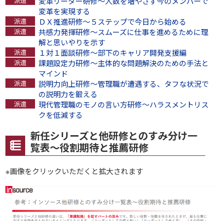
変革リーダー研修～人数を増やさず今のメンバーで
変革を実現する
ＤＸ推進研修～５ステップで今日から始める
共感力発揮研修～スムーズに仕事を進めるために理
解と思いやりを示す
１対１面談研修～部下のキャリア開発支援編
課題設定力研修～主体的な問題解決のための手法と
マインド
説明力向上研修～管理職が遭遇する、タフな状況で
の説明力を鍛える
現代管理職のモノの言い方研修～ハラスメントリス
クを低減する
新任シリーズと他研修とのすみ分け一
覧表～役割期待と推薦研修
※画像をクリックいただくと拡大されます