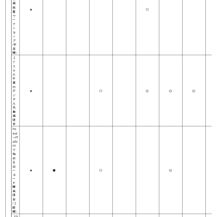
務
改
★
○
善
ワ
ー
ク
シ
ョ
ッ
プ
(半
日
間)
Ｉ
Ｔ
ス
キ
ル
不
要
の
デ
★
○
◎
◎
◎
ジ
タ
ル
化
推
進
研
修
Po
wer
～Pl
atfo
rm
で
始
め
る
ロ
ー
★
●
○
◎
コ
ー
ド
開
発
研
修
(２
時
間)
【Ｄ