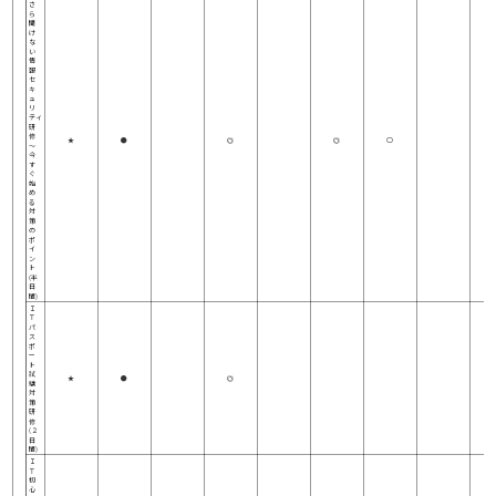
さ
ら
聞
け
な
い
情
報
セ
キ
ュ
リ
ティ
研
修
★
●
◎
◎
○
～
今
す
ぐ
始
め
る
対
策
の
ポ
イ
ン
ト
(半
日
間)
Ｉ
Ｔ
パ
ス
ポ
ー
ト
試
★
●
◎
験
対
策
研
修
(２
日
間)
Ｉ
Ｔ
初
心