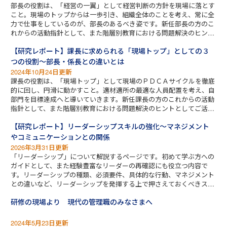
部長の役割は、「経営の一翼」として経営判断の方針を現場に落とす
こと。現場のトップからは一歩引き、組織全体のことを考え、常に全
力で仕事をしているのが、部長のあるべき姿です。新任部長の方のこ
れからの活動指針として、また階層別教育における問題解決のヒント
としてご活用ください。
【研究レポート】課長に求められる「現場トップ」としての３
つの役割～部長・係長との違いとは
2024年10月24日更新
課長の役割は、「現場トップ」として現場のＰＤＣＡサイクルを徹底
的に回し、円滑に動かすこと。適材適所の最適な人員配置を考え、自
部門を目標達成へと導いていきます。新任課長の方のこれからの活動
指針として、また階層別教育における問題解決のヒントとしてご活用
ください。
【研究レポート】リーダーシップスキルの強化～マネジメント
やコミュニケーションとの関係
2026年3月31日更新
「リーダーシップ」について解説するページです。初めて学ぶ方への
ガイドとして、また経験豊富なリーダーの再確認にも役立つ内容で
す。リーダーシップの種類、必須要件、具体的な行動、マネジメント
との違いなど、リーダーシップを発揮する上で押さえておくべきスキ
ル強化のポイントを分かりやすく説明します。
研修の現場より 現代の管理職のみなさまへ
2024年5月23日更新