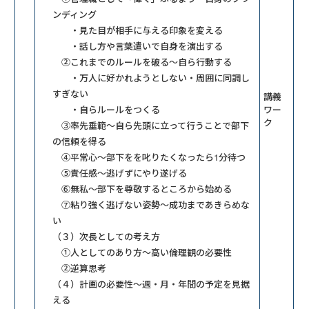
ンディング
・見た目が相手に与える印象を変える
・話し方や言葉遣いで自身を演出する
②これまでのルールを破る～自ら行動する
・万人に好かれようとしない・周囲に同調し
すぎない
講義
・自らルールをつくる
ワー
ク
③率先垂範～自ら先頭に立って行うことで部下
の信頼を得る
④平常心～部下をを叱りたくなったら1分待つ
⑤責任感～逃げずにやり遂げる
⑥無私～部下を尊敬するところから始める
⑦粘り強く逃げない姿勢～成功まであきらめな
い
（３）次長としての考え方
①人としてのあり方～高い倫理観の必要性
②逆算思考
（４）計画の必要性～週・月・年間の予定を見据
える