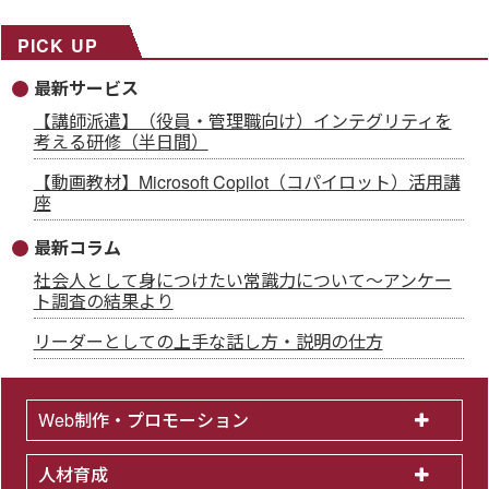
PICK UP
最新サービス
【講師派遣】（役員・管理職向け）インテグリティを
考える研修（半日間）
【動画教材】Microsoft Copilot（コパイロット）活用講
座
最新コラム
社会人として身につけたい常識力について～アンケー
ト調査の結果より
リーダーとしての上手な話し方・説明の仕方
Web制作・プロモーション
人材育成