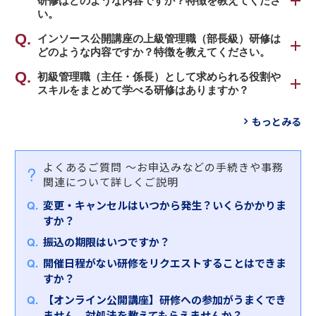
研修はどのような内容ですか？特徴を教えてくださ
は、
・中級管理職（課長・次長級）
い。
「プレイヤーからマネージャーへ意識転換し、チー
・上級管理職（部長級）
ムをまとめ、部下一人ひとりを育成しつつ、成果を
弊社公開講座の中級管理職（課長・次長級）研修
インソース公開講座の上級管理職（部長級）研修は
あげる」
どのような内容ですか？特徴を教えてください。
は、
それぞれの階層にとって最適な役割認識の研修に加
というコンセプトにもとづき、おもに下記の８種類
「経営陣のビジョン・方針をどのように実現するか
え、管理職として一貫して必要な共通スキル系の研
弊社公開講座の上級管理職（部長級）研修は、
初級管理職（主任・係長）として求められる役割や
をテーマとして、幅広い内容のプログラムをご用意
を考え、課のミッションとして実行する」
スキルをまとめて学べる研修はありますか？
修など、部下・後輩指導から組織づくりまで幅広い
「経営判断をサポートする役割を担い、現場に方針
しております。
というコンセプトにもとづき、おもに下記の１０種
コンテンツを取り揃えています。
を示し、既存の業務を超えた新しい価値を創造す
「
段取り研修～管理職としての基本的マネジメント
類をテーマとして、幅広い内容のプログラムをご用
もっとみる
る」
①役割認識、総合的に求められるスキル（マネジメ
スキルを理解する
」をおすすめします。
意しております。
というコンセプトにもとづき、おもに下記の５種類
ント基礎）
本研修では、プレイヤーからマネージャーとしての
をテーマとして、幅広い内容のプログラムをご用意
②リーダーシップ
役割変更に伴う「組織俯瞰的な視点」「リスク・問
①役割認識、総合的に求められるスキル（組織、業
よくあるご質問
～お申込みなどの手続きや事務
しております。
③部下とのコミュニケーション、モチベーション管
題の未然把握・防止」の役割など求められる役割期
務、人のマネジメント）
関連について詳しくご説明
理
待を確認します。
②変革リーダーシップ
①役割認識、総合的に求められるスキル（部の変
変更・キャンセルはいつから発生？いくらかかりま
④部下指導（コーチング、１対１面談）
また、成果をあげる管理職に必要な３つのマネジメ
③人材マネジメント、部下指導（コーチング、１対
革、組織設計、経営戦略）
すか？
⑤業務管理
ントスキル（部下指導・育成力、業務管理力、リス
１面談）
②変革リーダーシップ
⑥業務改善
ク管理力）を習得していただきます。
④評価、目標管理
振込の期限はいつですか？
③人材マネジメント
⑦メンタルヘルス、ハラスメント
⑤部下とのコミュニケーション、モチベーション管
開催日程がない研修をリクエストすることはできま
④評価、目標管理
⑧交渉・調整力
また、「
プレイングマネージャー研修～時間・チー
理
すか？
⑤経営戦略、事業計画
ム・リスクをマネジメントし、走りながら成果を出
⑥生産性向上
【オンライン公開講座】研修への参加がうまくでき
す
」もおすすめです。
⑦リスクマネジメント
ません。対処法を教えてもらえませんか？