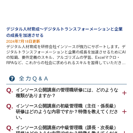
デジタル人材育成～デジタルトランスフォーメーションと企業
の成長を加速させる
2024年7月18日更新
デジタル人材育成を研修会社インソースが強力にサポートします。デ
ジタルトランスフォーメーションと企業の成長を加速させるためにAI
の知識、要件定義のスキル、アルゴリズムの学習、Excelマクロ・
RPAなど、これからの社会に求められるスキルを習得していただきま
す。
全力Ｑ&Ａ
インソース公開講座の管理職研修には、どのような
種類がありますか？
インソースでは、求められる役割に応じて管理職の
インソース公開講座の初級管理職（主任・係長級）
研修はどのような内容ですか？特徴を教えてくださ
階層をさらに細分化して、下記のように区分して考
い。
えております。
弊社公開講座の初級管理職（主任・係長級）研修
インソース公開講座の中級管理職（課長・次長級）
・初級管理職（主任・係長級）