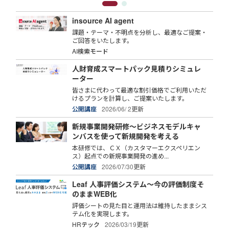
insource AI agent
課題・テーマ・不明点を分析し、最適なご提案・
ご回答をいたします。
AI検索モード
人財育成スマートパック見積りシミュレ
ーター
皆さまに代わって最適な割引価格でご利用いただ
けるプランを計算し、ご提案いたします。
公開講座
2026/06/ 2更新
新規事業開発研修～ビジネスモデルキャ
ンバスを使って新規開発を考える
本研修では、ＣＸ（カスタマーエクスペリエン
ス）起点での新規事業開発の進め...
公開講座
2026/07/30更新
Leaf 人事評価システム～今の評価制度そ
のままWEB化
評価シートの見た目と運用法は維持したままシス
テム化を実現します。
HRテック
2026/03/19更新