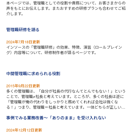
本ページでは、管理職としての役割や責務について、お客さまからの
声をもとにお伝えします。またおすすめの研修プランも合わせてご紹
介します。
管理職研修を語る
2024年7月18日更新
インソースの「管理職研修」の効果、特徴、演習（ロールプレイン
グ）内容等について、研修制作者が語るページです。
中間管理職に求められる役割
2015年9月22日更新
多くの管理職は、「自分が社長の代行なんてとんでもない！」という
ことで、管理職≠社長と考えています。ところが、多くの社長は逆に
「管理職が俺の代わりをしっかりと務めてくれれば会社は強くな
る！」つまり、管理職＝社長と考えています。一体どちらが正しいの
でしょうか。管理職の実務に目を向けてみましょう。管理者には、概
事例でみる業務改善～「ありのまま」を受け入れない
ね３つのタイプがあります。
2024年12月12日更新