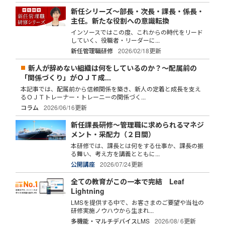
新任シリーズ～部長・次長・課長・係長・
主任。新たな役割への意識転換
インソースではこの度、これからの時代をリード
していく、役職者・リーダーに...
新任管理職研修
2026/02/18更新
新人が辞めない組織は何をしているのか？～配属前の
「関係づくり」がＯＪＴ成...
本記事では、配属前から信頼関係を築き、新人の定着と成長を支え
るＯＪＴトレーナー・トレーニーの関係づく...
コラム
2026/06/16更新
新任課長研修～管理職に求められるマネジ
メント・采配力（２日間）
本研修では、課長とは何をする仕事か、課長の振
る舞い、考え方を講義とともに...
公開講座
2026/07/24更新
全ての教育がこの一本で完結 Leaf
Lightning
LMSを提供する中で、お客さまのご要望や当社の
研修実施ノウハウから生まれ...
多機能・マルチデバイスLMS
2026/08/ 6更新