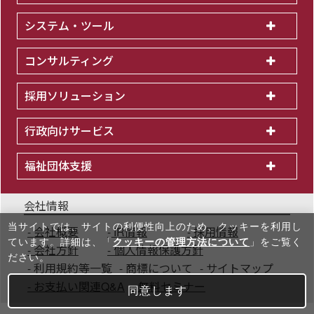
システム・ツール
コンサルティング
採用ソリューション
行政向けサービス
福祉団体支援
会社情報
当サイトでは、サイトの利便性向上のため、クッキーを利⽤し
会社概要
IR情報
採用情報
ています。詳細は、「
クッキーの管理方法について
」をご覧く
会社方針
個人情報保護方針
ださい。
利用規約等一覧
商標について
サイトマップ
お支払い関連Q&A
無料セミナー
同意します