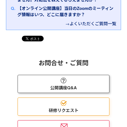
多忙なプレイングマネージャーの皆様は、自らの業
⑧労務管理、安全衛生管理
務ややるべきことの多さから、つい指導がおろそか
⑨メンタルヘルス、ハラスメント
【オンライン公開講座】当日のZoomのミーティン
になったり、リスクを予見できなかったりと様々な
⑩交渉・調整力
グ情報はいつ、どこに届きますか？
課題に直面しています。また、プレイヤーとして優
→よくいただくご質問一覧
秀であればあるほど、「自分でやった方が早い」の
悪循環に陥る傾向があります。
本研修は、多忙なプレイングマネージャーの皆様
に、プレイングマネージャーとしてのマネジメント
の勘所を押さえていただく研修です。お悩みとして
よく挙がる「時間がない」「部下・チームをみる余
お問合せ・ご質問
裕がない」「業務チェックの効率が悪い」といった
内容をもとに、時間・チーム・リスクのマネジメン
トについて学んでいただきます。
公開講座Q&A
その他、現場業務のマネジメント方法に主眼を置い
た「
現場マネージャー研修
」もございます。
現場マネージャーには、自身の業務管理よりもチー
ム全体の管理を求められる機会が増えます。本研修
研修リクエスト
では、現場マネージャーの役割と業務管理のポイン
トを理解するとともに、職場での中間役として上司
や部下とのコミュニケーションにおけるポイントを