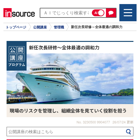
AI
新任次長研修～全体最適の調和力
トップページ
公開講座
管理職
新任次長研修～全体最適の調和力
現場のリスクを管理し、組織全体を見ていく役割を担う
No. 3230500 9904077
26/07/24 更新