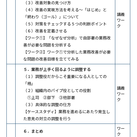
（３）改善対象の見つけ方
（４）改善の実現方法を考える～「はじめ」と
講義
「終わり（ゴール）」について
ワー
（５）対策をチェックする５つの判断ポイント
ク
（６）改善を定着させる
【ワーク①】「なぜなぜ分析」で自部署の業務改
善が必要な問題を分析する
【ワーク②】ワーク①で分析した業務改善が必要
な問題の改善目標を立ててみる
５．業務が上手く回るように調整する
（１）調整役だからこそ重要になる人としての
「格」
講義
（２）組織内のパイプ役としての役割
ワー
①上司 ②部下 ③他部署
ク
（３）具体的な調整の仕方
【ケーススタディ】業務を進めるにあたり発生し
た意見の対立の調整を行う
ワー
６．まとめ
ク