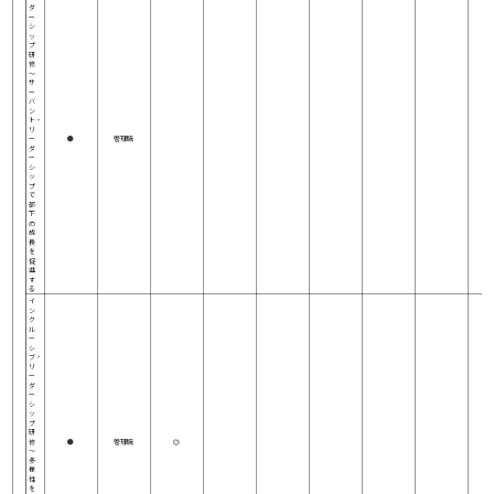
ダ
ー
シ
ッ
プ
研
修
～
サ
ー
バ
ン
ト・
リ
ー
●
管理職
ダ
ー
シ
ッ
プ
で
部
下
の
成
長
を
促
進
す
る
イ
ン
ク
ル
ー
シ
ブ・
リ
ー
ダ
ー
シ
ッ
プ
研
修
●
管理職
◎
～
多
様
性
を