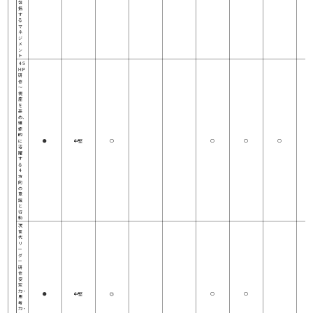
包
括
す
る
マ
ネ
ジ
メ
ン
ト
４S
HIP
研
修
～
視
座
を
高
め、
組
織
的
に
●
中堅
○
○
○
○
活
躍
す
る
４
方
向
の
意
識
と
行
動
次
世
代
リ
ー
ダ
ー
研
修
安
定
力・
●
中堅
◎
○
○
思
考
力・