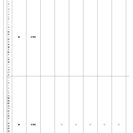
ー
ダ
ー
コ
ミ
ュ
ニ
ケ
ー
シ
ョ
ン
研
修
～
●
管理職
部
下・
後
輩
を
動
か
し、
成
果
へ
つ
な
げ
る
リ
ー
ダ
ー
と
し
て
の
問
題
解
決
力
向
上
研
修
～
経
●
管理職
○
○
○
○
○
営
的
視