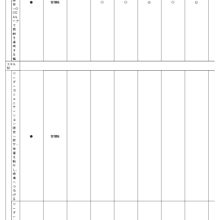
●
管理職
○
○
◎
○
◎
修
～O
OD
Aル
ープ
で
目
的
を
達
成
す
る
編
スキル
別
リ
ー
ダ
ー
コ
ミ
ュ
ニ
ケ
ー
シ
ョ
ン
研
修
～
●
管理職
部
下・
後
輩
を
動
か
し、
成
果
へ
つ
な
げ
る
リ
ー
ダ
ー