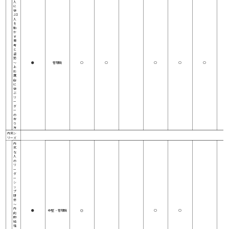
人
に
学
ぶ】
人
を
動
か
す
思
考
と
姿
勢
～
●
管理職
○
○
○
○
○
上
杉
鷹
山
に
学
ぶ
リ
ー
ダ
ー
の
在
り
方
内気シ
リーズ
内
気
な
人
の
リ
ー
ダ
ー
シ
ッ
プ
研
修
～
内
●
中堅 ・管理職
◎
○
○
向
的
特
性