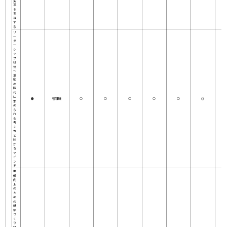
変
革
を
実
現
す
る
リ
ー
ダ
ー
シ
ッ
プ
研
修
～
激
動
の
時
代
に
●
管理職
○
○
○
○
○
◎
求
め
ら
れ
る
考
え
方
と
強
か
な
マ
イ
ン
ド
業
績
向
上
の
た
め
の
組
織
づ
く
り
研