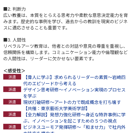
■2. 判断力
広い教養は、本質をとらえる思考力や柔軟な意思決定能力を育
みます。歴史的な事例を学び、過去からの教訓を現実のビジネ
スに適応させることも重要です。
■3. 人間性
リベラルアーツ教育は、他者との対話や意見の尊重を重視し、
信頼関係を構築します。コミュニケーション能力や倫理観など
の人間性は、リーダーに欠かせない要素です。
＜感受性＞
【偉人に学ぶ】求められるリーダーの素質～岩崎四
代のエピソードから考える
デザイン思考研修～イノベーション実現のプロセス
を学ぶ
現状打破研修～アートの力で既成概念を打ち壊す
【共催：東京藝術大学美術学部】
【全力解説】発想力強化研修～身近な特許事例に学
ぶ、イノベーションを起こすための５つの視点
ビジネスユーモア発揮研修～「和ませ力」で社内外