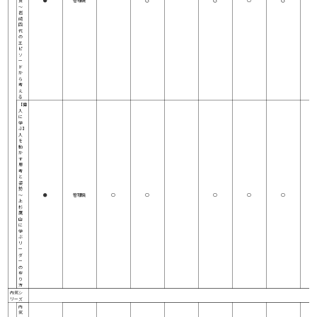
質
●
管理職
◎
◎
○
◎
～
岩
崎
四
代
の
エ
ピ
ソ
ー
ド
か
ら
考
え
る
【偉
人
に
学
ぶ】
人
を
動
か
す
思
考
と
姿
勢
～
●
管理職
○
○
○
○
○
上
杉
鷹
山
に
学
ぶ
リ
ー
ダ
ー
の
在
り
方
内気シ
リーズ
内
気