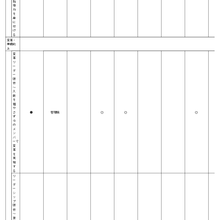
指
導
力
を
身
に
付
け
る
変革・
業績向
上
変
革
リ
ー
ダ
ー
研
修
～
人
数
を
増
や
さ
●
管理職
◎
◎
◎
ず
今
の
メ
ン
バ
ーで
変
革
を
実
現
す
る
リ
ー
ダ
ー
シ
ッ
プ
研
修
～
激