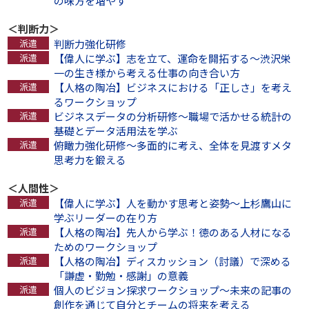
の味方を増やす
＜判断力＞
判断力強化研修
【偉人に学ぶ】志を立て、運命を開拓する～渋沢栄
一の生き様から考える仕事の向き合い方
【人格の陶冶】ビジネスにおける「正しさ」を考え
るワークショップ
ビジネスデータの分析研修～職場で活かせる統計の
基礎とデータ活用法を学ぶ
俯瞰力強化研修～多面的に考え、全体を見渡すメタ
思考力を鍛える
＜人間性＞
【偉人に学ぶ】人を動かす思考と姿勢～上杉鷹山に
学ぶリーダーの在り方
【人格の陶冶】先人から学ぶ！徳のある人材になる
ためのワークショップ
【人格の陶冶】ディスカッション（討議）で深める
「謙虚・勤勉・感謝」の意義
個人のビジョン探求ワークショップ～未来の記事の
創作を通じて自分とチームの将来を考える