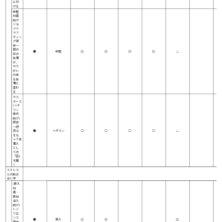
に付
ける
中堅
社員
向け
ジョ
ブク
ラフ
ティン
グ研
修～
目の
●
中堅
◎
◎
◎
◎
△
前の
仕事
が、
やり
がい
のあ
る仕
事に
変わ
る
マス
ターズ
(ベテ
ラン
世代
向け)
研修
～好
奇心
●
ベテラン
○
○
○
○
△
をも
って仕
事人
とし
ての
「芸」
を磨
く
ストレス
との向き
合い方
(新入
社
員・
新社
会人
向け)
レジ
リエ
ンス
●
新人
◎
◎
◎
研修