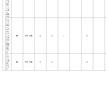
～失
敗を
チャ
ンス
に変
え、
成長
する
レジ
リエ
ンス
研修
～し
なや
かに
スト
レス
●
若手・中堅
◎
◎
△
◎
と向
き合
い、
回復
力を
身に
つけ
る
メン
タル
ヘル
ス研
●
若手・中堅
○
◎
◎
修～
セル
フケ
ア