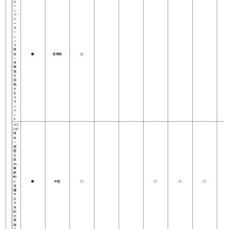
ル
ー
シ
ブ・
リ
ー
ダ
ー
シ
ッ
プ
研
修
●
管理職
◎
～
多
様
性
を
包
括
す
る
マ
ネ
ジ
メ
ン
ト
４S
HIP
研
修
～
視
座
を
高
め、
組
織
的
に
●
中堅
○
○
○
○
活
躍
す
る
４
方
向
の
意
識
と