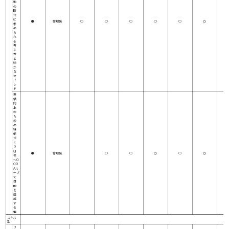
動
の
時
代
に
●
管理職
○
○
○
○
○
◎
求
め
ら
れ
る
考
え
方
と
強
か
な
マ
イ
ン
ド
業
績
向
上
の
た
め
の
組
織
づ
く
り
研
●
管理職
○
○
◎
○
◎
修
～O
OD
Aル
ープ
で
目
的
を
達
成
す
る
編
スキル
別
リ