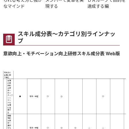
なマインド
現する
達成する編
スキル成分表～カテゴリ別ラインナッ
プ
意欲向上・モチベーション向上研修スキル成分表 Web版
研修
マインド
仕事の仕方
名＼
キャ
公開講座
対象者
自身の経験の振
考え方の切り替
仕事の進め方を
周囲との関係構
スキ
主体性・積極性
部下・後輩指導
り返り
え
見直す
築
ル
前向きに
仕事に取
り組む
仕事
の意
欲向
上研
修～
ポジ
ティブ
●
若手・中堅
○
◎
○
シン
キン
グを
仕事
に活
用す
る
積極
性向
上研
修～
勇気
をも
若手・中堅
○
◎
◎
△
△