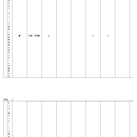
な
人
の
リ
ー
ダ
ー
シ
ッ
プ
研
修
～
内
●
中堅 ・管理職
◎
○
○
向
的
特
性
を
活
か
し、
チ
ー
ム
を
統
率
す
る
研
修
ビジョニング
ディシジョンメイキング
イニシアチブ
名
＼
公開講座
対象者
セルフ診断
ス
理想を描く
道筋を立てる
決断力
責任感
率先力
巻き
キ
ル
基本
ビ
ジ
ョ
ン
型
リ
ー
ダ
ー
シ
ッ
プ
研
修