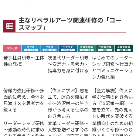
主なリベラルアーツ関連研修の「コー
スマップ」
若手社員研修～主体
次世代リーダー研修
はじめてのリーダー
性の発揮
～安定力・思考力・
シップ研修～仕事力
指導力を身に付ける
とコミュニケーショ
ン力強化編
俯瞰力強化研修～多
【偉人に学ぶ】志を
【全力解説】偉人に
面的に考え、全体を
立て、運命を開拓す
学ぶ仕事の向き合い
見渡すメタ思考力を
る～渋沢栄一の生き
方（渋沢栄一編）～
鍛える
様から考える仕事の
志を立て、先の見え
向き合い方
ない時代を突破する
リーダーシップ研修
変革リーダー研修～
業績向上のための組
～激動の時代に求め
人数を増やさず今の
織づくり研修～ＯＯ
られる考え方と強か
メンバーで変革を実
ＤＡループで目的を