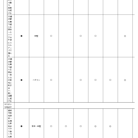
ち勝
ち、
成長
を続
ける
30歳
の壁
を乗
り越
える
研修
～キ
ャリ
●
中堅
○
○
○
◎
アの
不安
にス
キル
アッ
プで
備え
る
40歳
の壁
を乗
り越
える
研修
～体
と心
の変
●
ベテラン
○
○
○
○
◎
化に
向き
合
い、
長く
活躍
し続
ける
やりがい
を見出す
達成
力強
化研
修～
仕事
を最
後ま
●
若手・中堅
○
○
○
◎
◎
でや
り抜
く力
を身