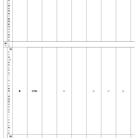
点
と
仮
説
思
考
で
問
題
解
決
力
を
高
め
る
偉人シ
リーズ
【偉
人
に
学
ぶ】
求
め
ら
れ
る
リ
ー
ダ
ー
の
素
質
●
管理職
◎
◎
○
◎
～
岩
崎
四
代
の
エ
ピ
ソ
ー
ド
か
ら
考
え
る
【偉