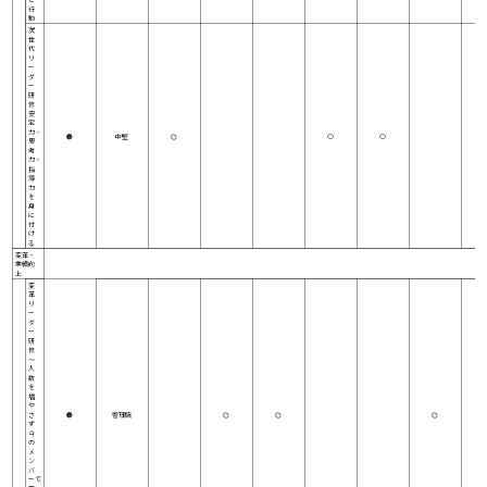
行
動
次
世
代
リ
ー
ダ
ー
研
修
安
定
力・
●
中堅
◎
○
○
思
考
力・
指
導
力
を
身
に
付
け
る
変革・
業績向
上
変
革
リ
ー
ダ
ー
研
修
～
人
数
を
増
や
さ
●
管理職
◎
◎
◎
ず
今
の
メ
ン
バ
ーで