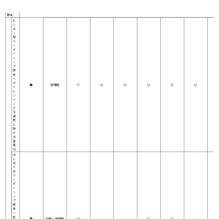
ス
理想を描く
道筋を立てる
決断力
責任感
率先力
巻き
キ
ル
基本
ビ
ジ
ョ
ン
型
リ
ー
ダ
ー
シ
ッ
プ
研
修
～
チ
●
管理職
○
◎
◎
◎
◎
◎
ャ
レ
ン
ジ
ン
グ
な
姿
勢
と
強
か
な
変
革
力
は
じ
め
て
の
リ
ー
ダ
ー
シ
ッ
プ
研
修
～
仕
●
中堅 ・管理職
◎
○
○