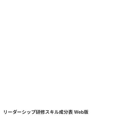
リーダーシップ研修スキル成分表 Web版
研
修
ビジョニング
ディシジョンメイキング
イニシアチブ
名
＼
公開講座
対象者
セルフ診断