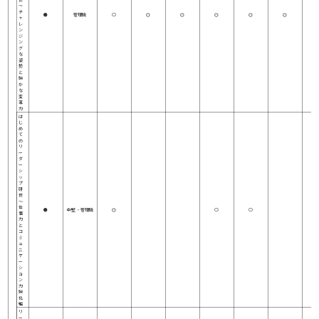
～
チ
●
管理職
○
◎
◎
◎
◎
◎
ャ
レ
ン
ジ
ン
グ
な
姿
勢
と
強
か
な
変
革
力
は
じ
め
て
の
リ
ー
ダ
ー
シ
ッ
プ
研
修
～
仕
●
中堅 ・管理職
◎
○
○
事
力
と
コ
ミ
ュ
ニ
ケ
ー
シ
ョ
ン
力
強
化
編
リ
ー