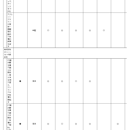
って、
チャ
ンス
をつ
かむ
アグレ
ッシ
ブマ
イン
ド研
修～
積極
中堅
○
◎
◎
◎
○
性を
高め
て仕
事の
成果
を出
す
年代別モ
チベーシ
ョンの高
め方
25歳
の壁
を乗
り越
える
研修
～考
え方
を切
●
若手
◎
◎
○
◎
り替
え、
ワン
ラン
ク上
の仕
事を
目指
す
27歳
の壁
を乗
り越
える
研修
～仕
事の
●
若手
◎
○
◎
◎
◎
「慣
れ」
に打