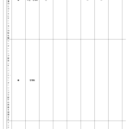
事
力
と
コ
ミ
ュ
ニ
ケ
ー
シ
ョ
ン
力
強
化
編
リ
ー
ダ
ー
シ
ッ
プ
研
修
～
サ
ー
バ
ン
ト・
リ
ー
●
管理職
ダ
ー
シ
ッ
プ
で
部
下
の
成
長
を
促
進
す
る
イ
ン
ク