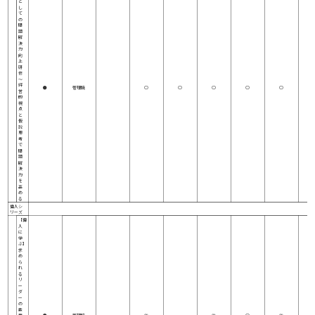
と
し
て
の
問
題
解
決
力
向
上
研
修
～
経
●
管理職
○
○
○
○
○
営
的
視
点
と
仮
説
思
考
で
問
題
解
決
力
を
高
め
る
偉人シ
リーズ
【偉
人
に
学
ぶ】
求
め
ら
れ
る
リ
ー
ダ
ー
の
素