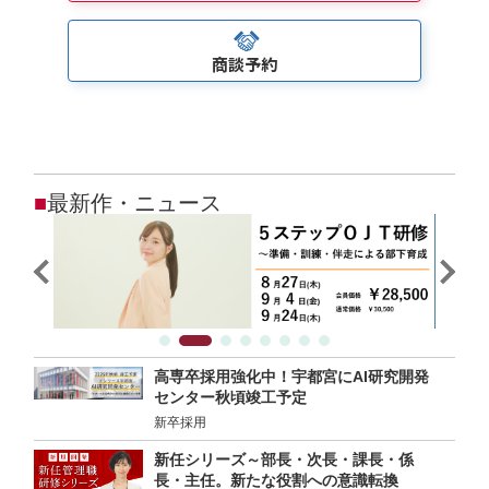
商談予約
■
最新作・ニュース
高専卒採用強化中！宇都宮にAI研究開発
センター秋頃竣工予定
新卒採用
新任シリーズ～部長・次長・課長・係
長・主任。新たな役割への意識転換