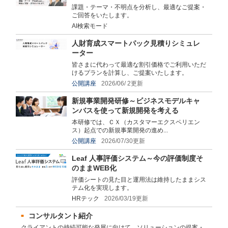
課題・テーマ・不明点を分析し、最適なご提案・
ご回答をいたします。
AI検索モード
人財育成スマートパック見積りシミュレ
ーター
皆さまに代わって最適な割引価格でご利用いただ
けるプランを計算し、ご提案いたします。
公開講座
2026/06/ 2更新
新規事業開発研修～ビジネスモデルキャ
ンバスを使って新規開発を考える
本研修では、ＣＸ（カスタマーエクスペリエン
ス）起点での新規事業開発の進め...
公開講座
2026/07/30更新
Leaf 人事評価システム～今の評価制度そ
のままWEB化
評価シートの見た目と運用法は維持したままシス
テム化を実現します。
HRテック
2026/03/19更新
コンサルタント紹介
クライアントの持続可能な発展に向けて、ソリューションの提案・