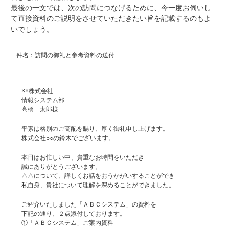
最後の一文では、次の訪問につなげるために、今一度お伺いし
て直接資料のご説明をさせていただきたい旨を記載するのもよ
いでしょう。
件名：訪問の御礼と参考資料の送付
××株式会社
情報システム部
高橋 太郎様
平素は格別のご高配を賜り、厚く御礼申し上げます。
株式会社○○の鈴木でございます。
本日はお忙しい中、貴重なお時間をいただき
誠にありがとうございます。
△△について、詳しくお話をおうかがいすることができ
私自身、貴社について理解を深めることができました。
ご紹介いたしました「ＡＢＣシステム」の資料を
下記の通り、２点添付しております。
①「ＡＢＣシステム」ご案内資料