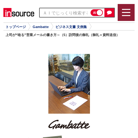
AI
トップページ
Gambatte
ビジネス文書 文例集
上司が“唸る”営業メールの書き方～（5）訪問後の御礼（御礼＋資料送信）