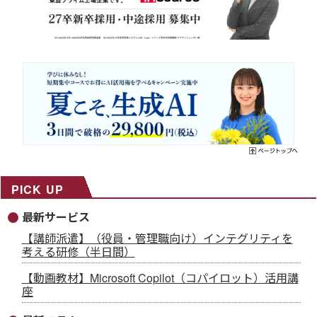
PICK UP
最新サービス
【講師派遣】（役員・管理職向け）インテグリティを
考える研修（半日間）
【動画教材】Microsoft Copilot（コパイロット）活用講
座