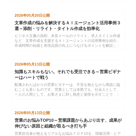
果をもとに、新入社員が文書作成でつまずく理由と、文書の
「型」を教える重要性を解説します。
2026年05月20日
公開
文章作成の悩みを解決するＡＩエージェント活用事例３
選～添削・リライト・タイトル作成を効率化
ビジネス文書の添削、本音メールのリライト、求人タイトル作成
など、文章作成を支援するＡＩエージェントの活用事例を紹介。
作成時間の短縮と表現品質の向上につなげるポイントを解説しま
す。
2026年05月13日
公開
知識もスキルもない。それでも受注できる～営業ビギナ
ーはハートで戦う
配属されたばかりの営業ビギナーは、不安を抱えながら商談に臨
むことも多いものです。営業としては未熟でも、社会人として、
一人の人間として、お客さまに対し熱意と覚悟を示すことで、成
果に結びつけることができます。
2026年05月13日
公開
営業のお悩みTOP10～営業課題からあぶり出す、成果が
伸びない原因と組織が取るべき打ち手
営業担当者が抱えるリアルなお悩みＴＯＰ10を、情報活用・ヒア