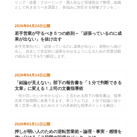
リング・提案・クロージング・属人化など現場視点で整理。組織
として向き合うべき課題と、各悩みに対応する研修プランをご紹
介します。
2026年04月24日
公開
若手営業が守るべき５つの鉄則～「頑張っているのに成
果が出ない」を抜け出す
若手営業向けに「頑張っているのに成果が出ない」状態から抜け
出し、自走して安定的に成果を出せるようになるための営業活動
の組み立て方を5つ解説します。
2026年04月14日
公開
「結論が見えない」部下の報告書を「１分で判断できる
文章」に変える！上司の文書指導術
「何が言いたいか分からない」と言われる部下の報告書は、指導
次第で短期間に改善できます。本コラムでは、１分で結論に辿り
着く文章へ変えるための３つの具体的な指導ポイントを解説しま
す。
2026年03月11日
公開
押しが弱い人のための逆転営業術～論理・事実・感情を