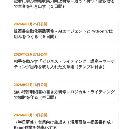
記者に学ぶ情報収集力向上研修～通う・待つ・話させる
で本音を引き出す（１日間）
2026年03月25日
公開
提案書自動化実践研修～AIエージェントとPythonで仕
組みをつくる（８日間）
2026年02月27日
公開
相手を動かす「ビジネス・ライティング」講座～マーケ
ティング思考を取り入れた文章術（テンプレ付き）
2026年02月16日
公開
強い特許明細書の書き方研修～ロジカル・ライティング
で知財を守る（半日間）
2026年02月13日
公開
（半日研修）営業向け生成ＡＩ活用研修～提案書作成・
Excel作業を効率化する