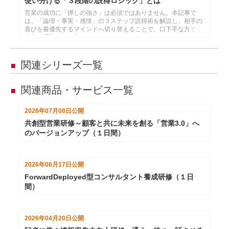
使い分ける「３段階の説得ロジック」とは
営業の成功に「押しの強さ」は必須ではありません。本記事で
は、「論理・事実・感情」の３ステップ説得術を解説し、相手の
喜びを最優先するマインドへ切り替えることで、口下手な方でも
自然に受注を引き出せます。
関連シリーズ一覧
■
関連商品・サービス一覧
■
2026年07月08日
公開
共創型営業研修～顧客と共に未来を創る「営業3.0」へ
のバージョンアップ（１日間）
2026年06月17日
公開
ForwardDeployed型コンサルタント養成研修（１日
間）
2026年04月20日
公開