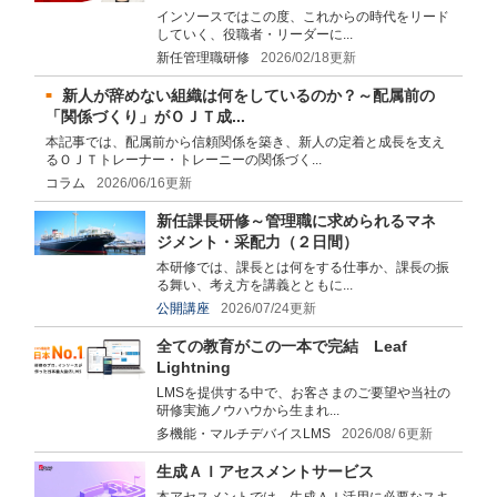
インソースではこの度、これからの時代をリード
していく、役職者・リーダーに...
新任管理職研修
2026/02/18更新
新人が辞めない組織は何をしているのか？～配属前の
「関係づくり」がＯＪＴ成...
本記事では、配属前から信頼関係を築き、新人の定着と成長を支え
るＯＪＴトレーナー・トレーニーの関係づく...
コラム
2026/06/16更新
新任課長研修～管理職に求められるマネ
ジメント・采配力（２日間）
本研修では、課長とは何をする仕事か、課長の振
る舞い、考え方を講義とともに...
公開講座
2026/07/24更新
全ての教育がこの一本で完結 Leaf
Lightning
LMSを提供する中で、お客さまのご要望や当社の
研修実施ノウハウから生まれ...
多機能・マルチデバイスLMS
2026/08/ 6更新
生成ＡＩアセスメントサービス