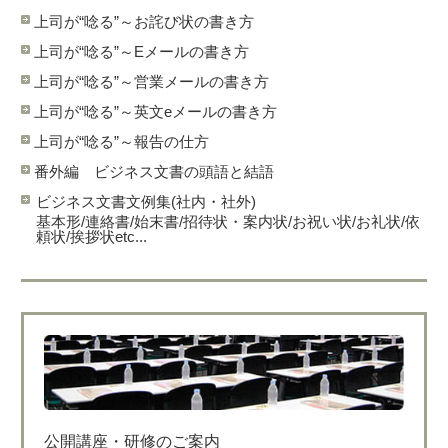
上司が“唸る”～お詫び状の書き方
上司が“唸る”～Eメールの書き方
上司が“唸る”～営業メールの書き方
上司が“唸る”～英文eメールの書き方
上司が“唸る”～報告の仕方
番外編 ビジネス文書の頭語と結語
ビジネス文書文例集(社内・社外)
基本形/連絡書/始末書/招待状・案内状/お祝い状/お礼状/依
頼状/挨拶状etc...
公開講座・研修のご案内