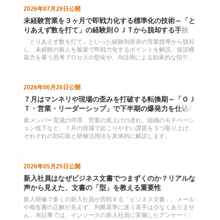
2026年07月29日
公開
未経験営業を３ヶ月で即戦力化する標準化の技術～「と
りあえず数を打て」の経験則ＯＪＴから脱却する手法
「とりあえず数を打て」といった経験則依存の営業指導から脱却
し、未経験の新人を最速で即戦力化するポイントを解説。仮説構
築力を養う思考プロセスの型化や、AI活用による効果的な指導法
を紹介します。
2026年06月26日
公開
７月はマンネリや現場の歪みを打破する転換期～「ＯＪ
Ｔ・営業・リーダーシップ」で下半期の爆発力を仕込む
新メンバー育成の停滞、営業の底上げの遅れ、組織のモチベーシ
ョン低下など、７月の現場で起こりやすい課題を３つ取り上げ、
それぞれの対応策と研修活用法を具体的に解説します。
2026年05月25日
公開
新入社員はなぜビジネス文書でつまずくのか？リアルな
声から見えた、文書の「型」を教える重要性
新人研修で多くの新入社員が苦戦する「ビジネス文書」。メール
や報告書の正解が見えず、判断基準に迷う若手は少なくありませ
ん。本記事では、インソースの新入社員に実施したアンケート結