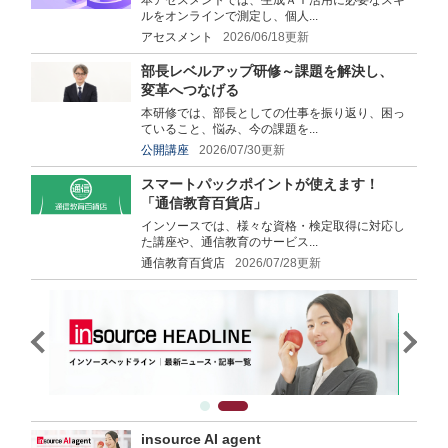
本アセスメントでは、生成ＡＩ活用に必要なスキ
ルをオンラインで測定し、個人...
アセスメント
2026/06/18更新
部長レベルアップ研修～課題を解決し、
変革へつなげる
本研修では、部長としての仕事を振り返り、困っ
ていること、悩み、今の課題を...
公開講座
2026/07/30更新
スマートパックポイントが使えます！
「通信教育百貨店」
インソースでは、様々な資格・検定取得に対応し
た講座や、通信教育のサービス...
通信教育百貨店
2026/07/28更新
insource AI agent