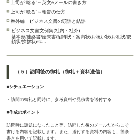
上司が“唸る”～英文eメールの書き方
上司が“唸る”～報告の仕方
番外編 ビジネス文書の頭語と結語
ビジネス文書文例集(社内・社外)
基本形/連絡書/始末書/招待状・案内状/お祝い状/お礼状/依
頼状/挨拶状etc...
（５）訪問後の御礼（御礼＋資料送信）
■シチュエーション
・訪問の御礼と同時に、参考資料や見積書を送付する
■作成のポイント
訪問時に話題になったこと等、訪問した後のメールだからこそ
書ける内容を記載します。また、送付する資料の内容も、箇条
書きを用いて記載します。