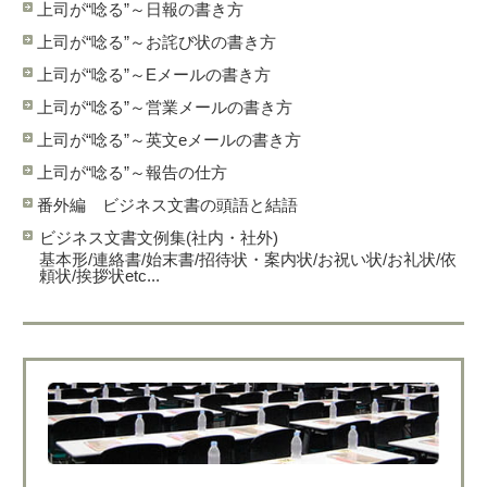
上司が“唸る”～日報の書き方
上司が“唸る”～お詫び状の書き方
上司が“唸る”～Eメールの書き方
上司が“唸る”～営業メールの書き方
上司が“唸る”～英文eメールの書き方
上司が“唸る”～報告の仕方
番外編 ビジネス文書の頭語と結語
ビジネス文書文例集(社内・社外)
基本形/連絡書/始末書/招待状・案内状/お祝い状/お礼状/依
頼状/挨拶状etc...