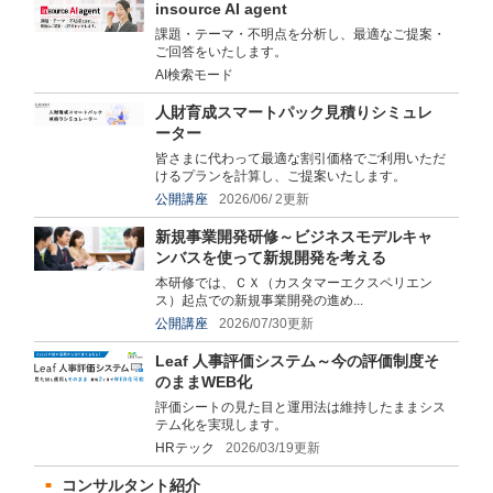
insource AI agent
課題・テーマ・不明点を分析し、最適なご提案・
ご回答をいたします。
AI検索モード
人財育成スマートパック見積りシミュレ
ーター
皆さまに代わって最適な割引価格でご利用いただ
けるプランを計算し、ご提案いたします。
公開講座
2026/06/ 2更新
新規事業開発研修～ビジネスモデルキャ
ンバスを使って新規開発を考える
本研修では、ＣＸ（カスタマーエクスペリエン
ス）起点での新規事業開発の進め...
公開講座
2026/07/30更新
Leaf 人事評価システム～今の評価制度そ
のままWEB化
評価シートの見た目と運用法は維持したままシス
テム化を実現します。
HRテック
2026/03/19更新
コンサルタント紹介