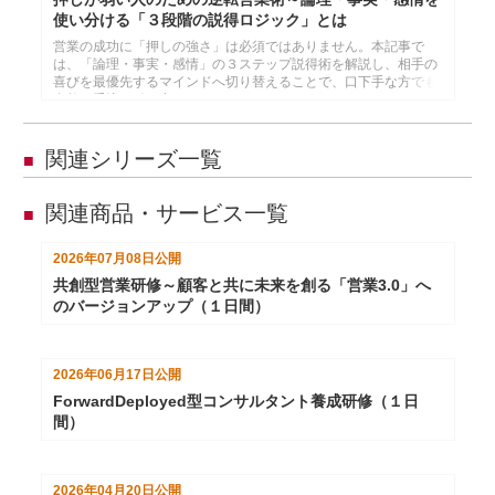
使い分ける「３段階の説得ロジック」とは
営業の成功に「押しの強さ」は必須ではありません。本記事で
は、「論理・事実・感情」の３ステップ説得術を解説し、相手の
喜びを最優先するマインドへ切り替えることで、口下手な方でも
自然に受注を引き出せます。
関連シリーズ一覧
■
関連商品・サービス一覧
■
2026年07月08日
公開
共創型営業研修～顧客と共に未来を創る「営業3.0」へ
のバージョンアップ（１日間）
2026年06月17日
公開
ForwardDeployed型コンサルタント養成研修（１日
間）
2026年04月20日
公開