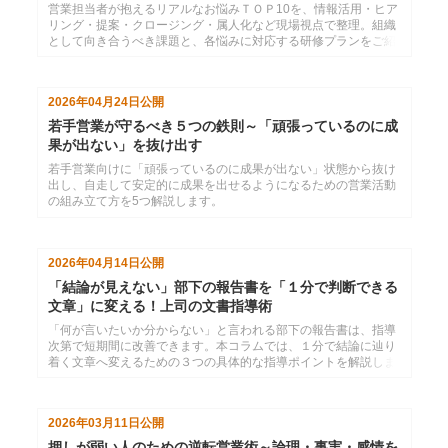
営業担当者が抱えるリアルなお悩みＴＯＰ10を、情報活用・ヒア
リング・提案・クロージング・属人化など現場視点で整理。組織
として向き合うべき課題と、各悩みに対応する研修プランをご紹
介します。
2026年04月24日
公開
若手営業が守るべき５つの鉄則～「頑張っているのに成
果が出ない」を抜け出す
若手営業向けに「頑張っているのに成果が出ない」状態から抜け
出し、自走して安定的に成果を出せるようになるための営業活動
の組み立て方を5つ解説します。
2026年04月14日
公開
「結論が見えない」部下の報告書を「１分で判断できる
文章」に変える！上司の文書指導術
「何が言いたいか分からない」と言われる部下の報告書は、指導
次第で短期間に改善できます。本コラムでは、１分で結論に辿り
着く文章へ変えるための３つの具体的な指導ポイントを解説しま
す。
2026年03月11日
公開
押しが弱い人のための逆転営業術～論理・事実・感情を