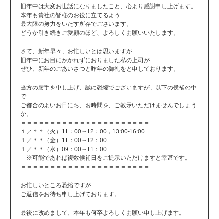
旧年中は大変お世話になりましたこと、心より感謝申し上げます。
本年も貴社の皆様のお役に立てるよう
最大限の努力をいたす所存でございます。
どうか引き続きご愛顧のほど、よろしくお願いいたします。
さて、新年早々、お忙しいとは思いますが
旧年中にお目にかかれずにおりました私の上司が
ぜひ、新年のごあいさつと昨年の御礼をと申しております。
当方の勝手を申し上げ、誠に恐縮でございますが、以下の候補の中
で
ご都合のよいお日にち、お時間を、ご教示いただけませんでしょう
か。
＝＝＝＝＝＝＝＝＝＝＝＝＝＝＝＝＝＝＝＝＝＝
１／＊＊（火）11：00～12：00，13:00-16:00
１／＊＊（金）11：00～12：00
１／＊＊（水）09：00～11：00
※可能であれば複数候補日をご提示いただけますと幸甚です。
＝＝＝＝＝＝＝＝＝＝＝＝＝＝＝＝＝＝＝＝＝＝
お忙しいところ恐縮ですが
ご返信をお待ち申し上げております。
最後に改めまして、本年も何卒よろしくお願い申し上げます。