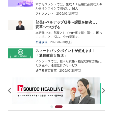
本アセスメントでは、生成ＡＩ活用に必要なスキ
ルをオンラインで測定し、個人...
アセスメント
2026/06/18更新
部長レベルアップ研修～課題を解決し、
変革へつなげる
本研修では、部長としての仕事を振り返り、困っ
ていること、悩み、今の課題を...
公開講座
2026/07/30更新
スマートパックポイントが使えます！
「通信教育百貨店」
インソースでは、様々な資格・検定取得に対応し
た講座や、通信教育のサービス...
通信教育百貨店
2026/07/28更新