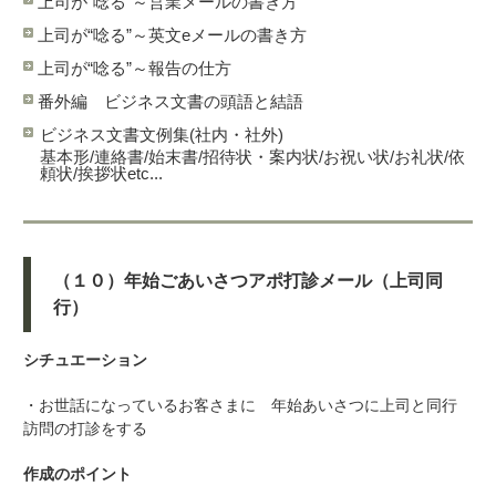
上司が“唸る”～営業メールの書き方
上司が“唸る”～英文eメールの書き方
上司が“唸る”～報告の仕方
番外編 ビジネス文書の頭語と結語
ビジネス文書文例集(社内・社外)
基本形/連絡書/始末書/招待状・案内状/お祝い状/お礼状/依
頼状/挨拶状etc...
（１０）年始ごあいさつアポ打診メール（上司同
行）
シチュエーション
・お世話になっているお客さまに 年始あいさつに上司と同行
訪問の打診をする
作成のポイント