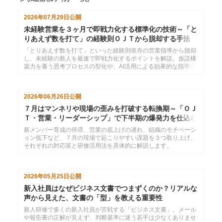
2026年07月29日
公開
未経験営業を３ヶ月で即戦力化する標準化の技術～「と
りあえず数を打て」の経験則ＯＪＴから脱却する手法
「とりあえず数を打て」といった経験則依存の営業指導から脱却
し、未経験の新人を最速で即戦力化するポイントを解説。仮説構
築力を養う思考プロセスの型化や、AI活用による効果的な指導法
を紹介します。
2026年06月26日
公開
７月はマンネリや現場の歪みを打破する転換期～「ＯＪ
Ｔ・営業・リーダーシップ」で下半期の爆発力を仕込む
新メンバー育成の停滞、営業の底上げの遅れ、組織のモチベーシ
ョン低下など、７月の現場で起こりやすい課題を３つ取り上げ、
それぞれの対応策と研修活用法を具体的に解説します。
2026年05月25日
公開
新入社員はなぜビジネス文書でつまずくのか？リアルな
声から見えた、文書の「型」を教える重要性
新人研修で多くの新入社員が苦戦する「ビジネス文書」。メール
や報告書の正解が見えず、判断基準に迷う若手は少なくありませ