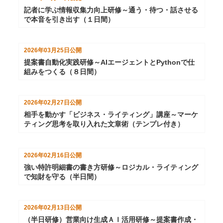
記者に学ぶ情報収集力向上研修～通う・待つ・話させる
で本音を引き出す（１日間）
2026年03月25日
公開
提案書自動化実践研修～AIエージェントとPythonで仕
組みをつくる（８日間）
2026年02月27日
公開
相手を動かす「ビジネス・ライティング」講座～マーケ
ティング思考を取り入れた文章術（テンプレ付き）
2026年02月16日
公開
強い特許明細書の書き方研修～ロジカル・ライティング
で知財を守る（半日間）
2026年02月13日
公開
（半日研修）営業向け生成ＡＩ活用研修～提案書作成・