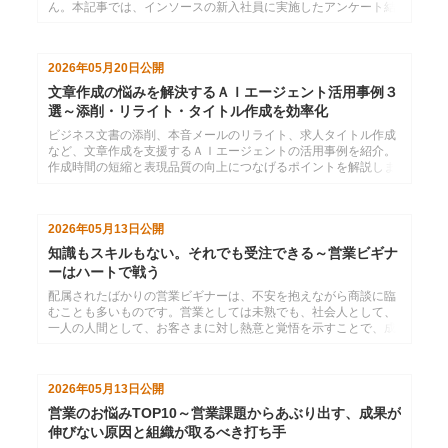
ん。本記事では、インソースの新入社員に実施したアンケート結
果をもとに、新入社員が文書作成でつまずく理由と、文書の
「型」を教える重要性を解説します。
2026年05月20日
公開
文章作成の悩みを解決するＡＩエージェント活用事例３
選～添削・リライト・タイトル作成を効率化
ビジネス文書の添削、本音メールのリライト、求人タイトル作成
など、文章作成を支援するＡＩエージェントの活用事例を紹介。
作成時間の短縮と表現品質の向上につなげるポイントを解説しま
す。
2026年05月13日
公開
知識もスキルもない。それでも受注できる～営業ビギナ
ーはハートで戦う
配属されたばかりの営業ビギナーは、不安を抱えながら商談に臨
むことも多いものです。営業としては未熟でも、社会人として、
一人の人間として、お客さまに対し熱意と覚悟を示すことで、成
果に結びつけることができます。
2026年05月13日
公開
営業のお悩みTOP10～営業課題からあぶり出す、成果が
伸びない原因と組織が取るべき打ち手