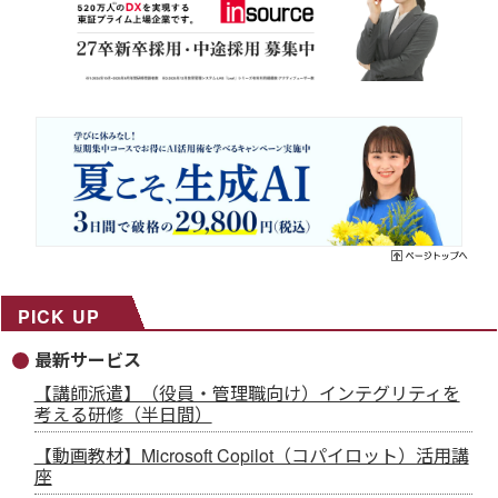
PICK UP
最新サービス
【講師派遣】（役員・管理職向け）インテグリティを
考える研修（半日間）
【動画教材】Microsoft Copilot（コパイロット）活用講
座