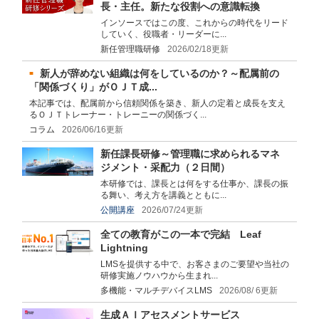
長・主任。新たな役割への意識転換
インソースではこの度、これからの時代をリード
していく、役職者・リーダーに...
新任管理職研修
2026/02/18更新
新人が辞めない組織は何をしているのか？～配属前の
「関係づくり」がＯＪＴ成...
本記事では、配属前から信頼関係を築き、新人の定着と成長を支え
るＯＪＴトレーナー・トレーニーの関係づく...
コラム
2026/06/16更新
新任課長研修～管理職に求められるマネ
ジメント・采配力（２日間）
本研修では、課長とは何をする仕事か、課長の振
る舞い、考え方を講義とともに...
公開講座
2026/07/24更新
全ての教育がこの一本で完結 Leaf
Lightning
LMSを提供する中で、お客さまのご要望や当社の
研修実施ノウハウから生まれ...
多機能・マルチデバイスLMS
2026/08/ 6更新
生成ＡＩアセスメントサービス