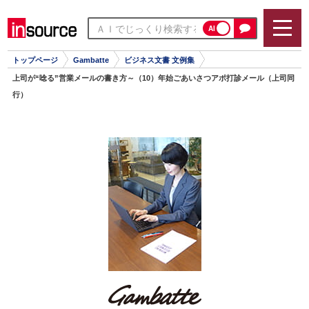
AI
トップページ
Gambatte
ビジネス文書 文例集
上司が“唸る”営業メールの書き方～（10）年始ごあいさつアポ打診メール（上司同
行）