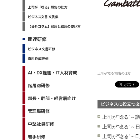
上司が「唸る」報告の仕方
ビジネス文書 文例集
【番外コラム】頭語と結語の使い方
関連研修
ビジネス文書研修
資料作成研修
AI・DX推進・IT人材育成
上司が“唸る”報告の仕方
階層別研修
部長・幹部・経営層向け
ビジネスに役立つ文
管理職研修
上司が“唸る”～
中堅社員研修
上司が“唸る”～
若手研修
上司が“唸る”～