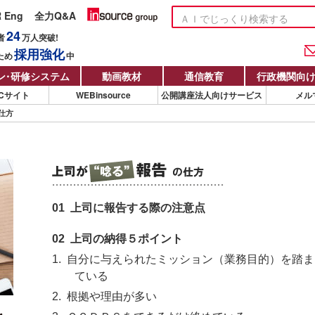
R Eng
全力Q&A
24
者
万人
突破!
採用強化
ため
中
ン
・
研修システム
動画教材
通信教育
行政機関向
Cサイト
WEBinsource
公開講座法人向けサービス
メル
仕方
01 上司に報告する際の注意点
02 上司の納得５ポイント
1. 自分に与えられたミッション（業務目的）を踏
ている
2. 根拠や理由が多い