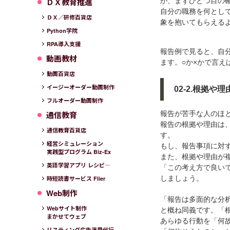
ＤＸ教育推進
が、まずひとつ目の
自分の職務を何とし
ＤＸ／研修百貨店
象を抱いてもらえる
Python学院
RPA導入支援
報告例で見ると、自
動画教材
ます。○か×かで言え
動画百貨店
イージーオーダー動画制作
02-2.根拠
フルオーダー動画制作
通信教育
報告が苦手な人のほ
報告の根拠や理由は
通信教育百貨店
す。
経営シミュレーション
もし、報告事項に対
実践型プログラム Biz-Ex
また、根拠や理由が
英語学習アプリ レシピ―
「この考え方で良い
しましょう。
時短読書サービス Flier
Web制作
「報告は多面的な分
Webサイト制作
と概ね同義です。「
まかせてウェブ
あらゆる行動を「何
リスティング広告運用代行