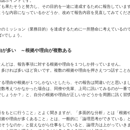
確認ポイントです。
ても果たそうと努力し、その目的を一途に達成するために報告していま
ような内容になっているかどうか、改めて報告内容を見直してみてくだ
分のミッション（業務目的）を達成するために一所懸命に考えているの
ば○でしょう。
や理由が多い ～根拠や理由が複数ある
とんどは、報告事項に対する根拠や理由を１つしか持っていません。
、多ければ多いほど良いです。複数の根拠や理由を押さえつつ話すこと
する理由や根拠が１つしかないとしたら、その報告は間違いだと思いま
複数考えつかなかった場合は、同僚や先輩、上司に訊いてみるのが一番
でしょうか？」と、自分の根拠や理由が正しいかどうかを周囲に訊く習
析をもとに行うこと」とよく聞きますが、「多面的な分析」とは「根拠
根拠や理由が多くあること」とは、一般的に「論理思考ができている」
故そうなのか」と捉えながら仕事をしていると、論理力は上がっていき