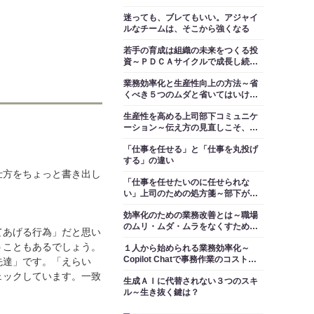
術６選
迷っても、ブレてもいい。アジャイ
ルなチームは、そこから強くなる
若手の育成は組織の未来をつくる投
資～ＰＤＣＡサイクルで成長し続け
る土台をつくる
業務効率化と生産性向上の方法～省
くべき５つのムダと省いてはいけな
い３つのこと
生産性を高める上司部下コミュニケ
ーション～伝え方の見直しこそ、最
も確実で持続的な業務改善策
「仕事を任せる」と「仕事を丸投げ
する」の違い
仕方をちょっと書き出し
「仕事を任せたいのに任せられな
い」上司のための処方箋～部下が負
担を感じる３つの要因とその対処法
効率化のための業務改善とは～職場
のムリ・ムダ・ムラをなくすために
てあげる行為」だと思い
意識すべき５つのポイント
うこともあるでしょう。
１人から始められる業務効率化～
Copilot Chatで事務作業のコストを
先達」です。「えらい
削減する
ェックしています。一致
生成ＡＩに代替されない３つのスキ
ル～生き抜く鍵は？