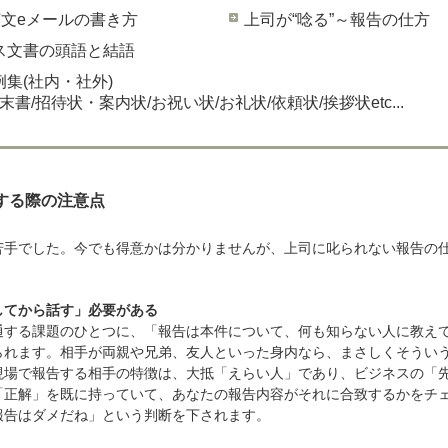
英文eメールの書き方
上司が“唸る”～報告の仕方
ス文書の頭語と結語
集(社内・社外)
末書/招待状・案内状/お祝い状/お礼状/依頼状/挨拶状etc...
告する際の注意点
苦手でした。今でも得意かは分かりませんが、上司に叱られない報告の
してから話す」必要がある
通する課題のひとつに、「報告は本件について、何も知らない人に教え
られます。相手が両親や兄弟、友人といった身内なら、まさしくそうい
現場で報告する相手の特徴は、大抵「えらい人」であり、ビジネスの「
「正解」を既に持っていて、あなたの報告内容がそれに合致するかをチ
報告はダメだね」という判断を下されます。