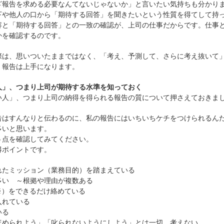
ざ報告を求める必要なんてないじゃないか」と言いたい気持ちも分かり
下や他人の口から「期待する回答」を聞きたいという性質を得てして持
容と「期待する回答」との一致の確認が、上司の仕事だからです。仕事
かを確認するのです。
際は、思いついたままではなく、「考え、予測して、さらに考え抜いて
、報告は上手になります。
人」、つまり上司が期待する水準を知っておく
い人」、つまり上司の納得を得られる報告の質について押さえておきま
告はすんなりと伝わるのに、私の報告にはいちいちケチをつけられるん
多いと思います。
５点を確認してみてください。
得ポイントです。
れたミッション（業務目的）を踏まえている
多い ～根拠や理由が複数ある
※）をできるだけ絡めている
入れている
いる
られよう」「叱られないようにしよう」とは一切、考えない