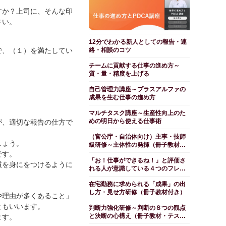
すか？上司に、そんな印
さい。
12分でわかる新人としての報告・連
で、（１）を満たしてい
絡・相談のコツ
チームに貢献する仕事の進め方～
質・量・精度を上げる
自己管理力講座～プラスアルファの
成果を生む仕事の進め方
マルチタスク講座～生産性向上のた
めの明日から使える仕事術
が、適切な報告の仕方で
（官公庁・自治体向け）主事・技師
しょう。
級研修～主体性の発揮（冊子教材・
テスト付き）
です。
「お！仕事ができるね！」と評価さ
慣を身にをつけるように
れる人が意識している４つのフレー
ムワーク
在宅勤務に求められる「成果」の出
し方・見せ方研修（冊子教材付き）
や理由が多くあること」
ともいいます。
判断力強化研修～判断の８つの観点
と決断の心構え（冊子教材・テスト
ます。
付き）