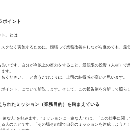
得５ポイント
ント」とは
リスクなく実施するために、頑張って業務改善をしながら進めても、最
あ良いです。自分が今以上の努力をすること、最低限の投資（人材）で
てます。
０名ください。」と言うだけよりは、上司の納得感が高いと思います。
５ポイント」について解説します。そして、この報告例を分解して照ら
に与えられたミッション（業務目的）を踏まえている
一途な人"を好みます。"ミッションに一途な人"とは、「この仕事に関
える人のことです。「その場その場で自分のミッションを達成しようと