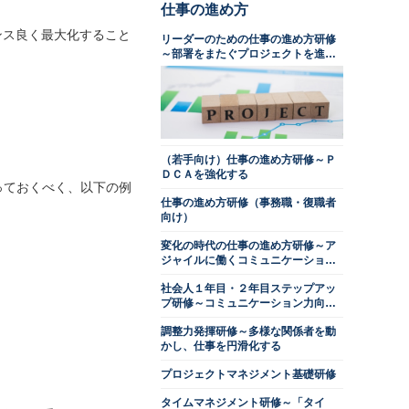
仕事の進め方
ンス良く最大化すること
リーダーのための仕事の進め方研修
～部署をまたぐプロジェクトを進め
る
（若手向け）仕事の進め方研修～Ｐ
ＤＣＡを強化する
っておくべく、以下の例
仕事の進め方研修（事務職・復職者
向け）
変化の時代の仕事の進め方研修～ア
ジャイルに働くコミュニケーション
術
社会人１年目・２年目ステップアッ
プ研修～コミュニケーション力向上
編
調整力発揮研修～多様な関係者を動
かし、仕事を円滑化する
プロジェクトマネジメント基礎研修
タイムマネジメント研修～「タイ