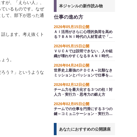
ますが、「えらい人」、
本ジャンルの新作読み物
っているものです。なぜ
として、部下が思った通
仕事の進め方
2026年05月15日公開
ＡＩ活用がさらに心理的負荷を高め
」話します。考え抜くト
る？ＢＡＮＩ時代の人材育成で「効
率化」だけを追い求めてはいけない
2026年05月15日公開
理由
ＶＵＣＡでは説明できない、人や組
織が壊れやすくなるＢＡＮＩ時代に
しょう。
人事部が考えるべきこと
2026年04月24日公開
世界史上最強のＰＤＣＡ～比類なき
だろう？」というような
ミッションとパッションで仕事を進
めた人々
2026年02月12日公開
チーム力を最大化する３つの柱！対
人力・実行力・思考力の鍛え方
2026年02月05日公開
チームでの仕事を円滑にする３つの
鍵～コミュニケーション・実行力・
思考力を高める
あなたにおすすめの公開講座