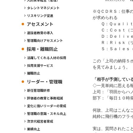
人的資本経営（管理）
タレントマネジメント
※ＱＣＤＲＳ：仕事
リスキリング促進
が求められる
アセスメント
Ｑ：Ｑｕａｌｉｔ
Ｃ：Ｃｏｓｔ（コ
選抜者教育の導入
Ｄ：Ｄｅｌｉｖｅ
管理職向けアセスメント
Ｒ：Ｒｉｓｋ（リ
採用・離職防止
Ｓ：Ｓａｌｅｓ（
活躍してくれる人材の採用
この「上司の納得５
採用支援サービス
を見てみましょう。
離職防止
「相手が予測してい
リーダー・管理職
◇一見単純に思える
新任管理職研修
上司：「羽田からハ
部下：「毎日１０時
評価者の教育と事務軽減
変化に強いリーダーの育成
何故、上司はこんな
管理職の意識・スキル向上
純粋に飛行機のフラ
次世代経営者育成
実は、質問されたこ
業績向上