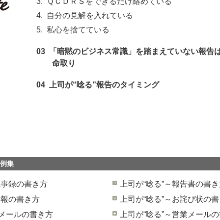
3. ＱＣＤＲＳをできるだけ絡めている
4. 自分の見解を入れている
5. 私心を捨てている
03 「暗黙のビジネス常識」を踏まえていない報告
命取り
04 上司が“唸る”報告のタイミング
例集
議事録の書き方
上司が“唸る”～報告書の書き
日報の書き方
上司が“唸る”～お詫び状の
Eメールの書き方
上司が“唸る”～営業メール