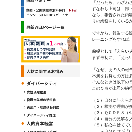
無料セミナー
「だったら、わざわ
すなわち上司は、部
動画・公開講座の無料特典
なら、報告された内
インソースENERGYパートナー
りの業務をしている
最新WEBページ一覧
ですから、報告する
レーニングをすれば
前提として「えらい
まず最初に、「えら
「なぜ、あの人の報
人材に関するお悩み
不満をお持ちの方は
そんなときは以下の
ダイバーシティ
この５点が上司の納
女性活躍推進
役職定年者の活性化
（１）自分に与えら
（２）根拠や理由が
再雇用・雇用延長対応
（３）ＱＣＤＲＳ（
ダイバーシティ推進
（４）自分の見解を
人的資本経営
（５）私心を捨てて
～自分だけが「ほめ