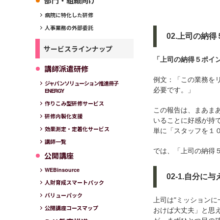
部門・組織向け
病院に特化した研修
人事業務の外部委託
02.上司の納
サービスラインナップ
「上司の納得５ポイ
講師派遣研修
例文：「この業務を
ジャパンソリューション推進冊子
必要です。」
ENERGY
作りこみ型研修サービス
この報告は、まあま
研修内製化支援
いることに好感が持
効果測定・定着化サービス
単に「スタッフを１
講師一覧
では、「上司の納得
公開講座
WEBinsource
02-1.自分
人財育成スマートパック
バリューパック
上司は"ミッションに
公開講座コースマップ
おけば大丈夫」と思