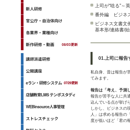
上司が“唸る”～
新人研修
番外編 ビジネ
官公庁・自治体向け
ビジネス文書文例
基本形/連絡書/始
各業界・業種向け
新作研修・動画
08/03更新
01.上司に報
講師派遣研修
公開講座
私自身、昔は報告が
てみます。
eラン・研修システム
07/29更新
報告は「考え、予測
店舗教育LMS テンポスタディ
報告が苦手な人に共
込んでいる点が挙げ
WEBinsource人事管理
しかし、ビジネスの
人」は求める報告の
ストレスチェック
度が低いほど「君の