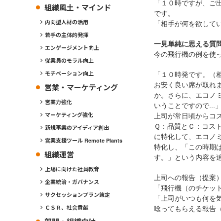
「１０時ですが、ご
組織風土・マインド
です。
内向型人材の活用
「相手が何を欲して
若手の主体的発揮
一見単純に思える質
エンゲージメント向上
今の飛行機の例を使
従業員のモラル向上
モチベーション向上
「１０時発です。（
お安く良い席が取れ
営業・マーケティング
か。さらに、エコノ
営業力強化
いうことですので...
マーケティング強化
上司が常日頃からコ
Ｑ：品質とＣ：コス
新規事業のアイディア創出
に特化して、エコノミ
営業支援ツール Remote Plants
特化し、「この時期
組織運営
す。」という内容を
上場に向けた社員教育
上司への報告（提案
企業統治・ガバナンス
「飛行機（のチケッ
サクセッションプラン策定
「上司がいつも何を
ＣＳＲ、社会貢献
唸ってもらえる報告