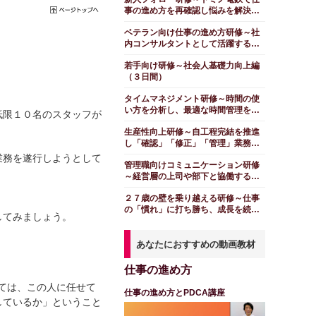
事の進め方を再確認し悩みを解決す
る（１日間）
ベテラン向け仕事の進め方研修～社
内コンサルタントとして活躍する
（１日間）
若手向け研修～社会人基礎力向上編
（３日間）
タイムマネジメント研修～時間の使
い方を分析し、最適な時間管理を考
低限１０名のスタッフが
える編（１日間）
生産性向上研修～自工程完結を推進
し「確認」「修正」「管理」業務を
削減する（１日間）
業務を遂行しようとして
管理職向けコミュニケーション研修
～経営層の上司や部下と協働する
（１日間）
２７歳の壁を乗り越える研修～仕事
の「慣れ」に打ち勝ち、成長を続け
してみましょう。
る（１日間）
あなたにおすすめの動画教材
仕事の進め方
しては、この人に任せて
仕事の進め方とPDCA講座
しているか」ということ