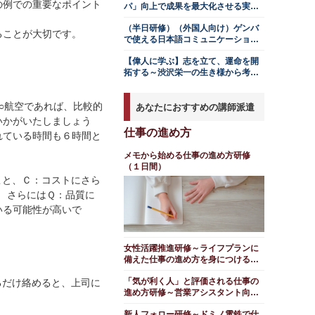
の例での重要なポイント
パ」向上で成果を最大化させる実践
ノウハウ
（半日研修）（外国人向け）ゲンバ
ることが大切です。
で使える日本語コミュニケーション
研修（全１２回／事後課題つき）
【偉人に学ぶ】志を立て、運命を開
拓する～渋沢栄一の生き様から考え
る仕事の向き合い方
○航空であれば、比較的
あなたにおすすめの講師派遣
いかがいたしましょう
仕事の進め方
れている時間も６時間と
メモから始める仕事の進め方研修
（１日間）
こと、Ｃ：コストにさら
 さらにはＱ：品質に
いる可能性が高いで
女性活躍推進研修～ライフプランに
備えた仕事の進め方を身につける
（１日間）
「気が利く人」と評価される仕事の
るだけ絡めると、上司に
進め方研修～営業アシスタント向け
編（１日間）
新人フォロー研修～ドミノ電鉄で仕