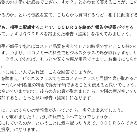
出張のお手伝いは必要でございますか？」とあわせて答えることが、こ
いるのか」という仮説を立て、こちらから質問するなど、相手に配慮す
問も、相手に配慮することで、ＱＣＤＲＳを絡めた報告や提案ができる
って、まずはＱＣＤＲＳを踏まえた報告（提案）を考えてみましょう。
相手が部長であればコストと品質を考えて）この時期ですと、１０時の○
ます。つまり、エコノミーの料金でビジネスクラスの席が取れますが、
ミークラスであれば、もっとお安くお席が用意できます。お乗りになら
」。
ストに厳しい人であれば、こんな回答でしょうか。
トを踏まえ、ビジネスクラスでもエコノミークラスと同額で席が取れる
ーなら××円程度の料金で席が予約できることを伝えると良いでしょう。
は空いていますので、後ろの方の席が取れましたら、お隣の席が空いて
追加すると、もっと良い報告（提案）になります。
）に、このくらいの情報量が入っていたら、多分上出来でしょう。
ト）が取れました！」だけの報告と比べてどうでしょうか。
気にしているのか」ということに気を配ったうえで、ＱＣＤＲＳをでき
（提案）になります。