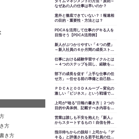
タイムマネジメントの方法・原則～
なぜあの人の仕事は早いのか？
意外と徹底できていない？！報連相
の目的・重要性・方法とは？
PDCAを活用して仕事のデキる人を
は
目指そう【PDCA活用例】
新人がぶつかりやすい「４つの壁」
～新入社員の６か月間の成長ストー
リー
仕事における経験学習サイクルとは
～４つのステップを回し、経験をノ
ウハウに変えて成長する
部下の成長を促す「上手な仕事の任
せ方」～任せる前の準備と自己効力
感の引き出し方
ＰＤＣＡとＯＯＤＡループ～変化の
激しい「ビジネス」という戦場で勝
利する手法とは
上司が“唸る”日報の書き方｜２つの
目的や具体例、記載すべき内容をご
紹介
方
営業は誰しも不安を抱えた「新人」
からスタートするもの！自信を持っ
書き方
て第一歩を踏み出し、未来を切り拓
指示待ちからの脱却！上司から「デ
く
の書き方
キる」と評価される若手社員の仕事