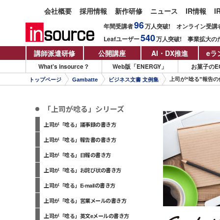
会社概要
採用情報
新作研修
ニュース
IR情報
I
96
年間受講者
万人
突破!
オンライン受講
540
Leafユーザー
万人
突破!
事業拡大の
講師派遣研修
公開講座
AI・DX推進
eラ
What's insource？
Web版「ENERGY」
お菓子のE
上司が“唸る”報告の
トップページ
Gambatte
ビジネス文書 文例集
「上司が唸る」シリーズ
上司が「唸る」議事録の書き方
上司が「唸る」報告書の書き方
上司が「唸る」日報の書き方
上司が「唸る」お詫び状の書き方
上司が「唸る」E-mailの書き方
上司が「唸る」営業メールの書き方
上司が「唸る」英文eメールの書き方