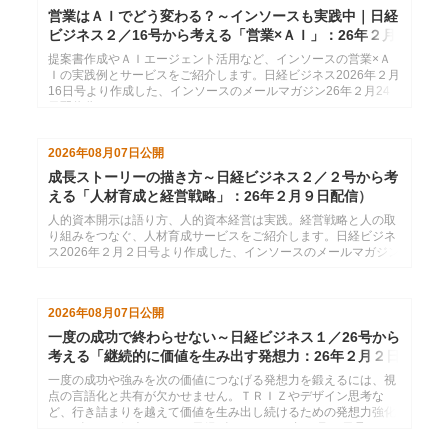
営業はＡＩでどう変わる？～インソースも実践中｜日経
ビジネス２／16号から考える「営業×ＡＩ」：26年２月
24日配信
提案書作成やＡＩエージェント活用など、インソースの営業×Ａ
Ｉの実践例とサービスをご紹介します。日経ビジネス2026年２月
16日号より作成した、インソースのメールマガジン26年２月24
日配信分です。
2026年08月07日
公開
成長ストーリーの描き方～日経ビジネス２／２号から考
える「人材育成と経営戦略」：26年２月９日配信）
人的資本開示は語り方、人的資本経営は実践。経営戦略と人の取
り組みをつなぐ、人材育成サービスをご紹介します。日経ビジネ
ス2026年２月２日号より作成した、インソースのメールマガジン
26年２月９日配信分です。
2026年08月07日
公開
一度の成功で終わらせない～日経ビジネス１／26号から
考える「継続的に価値を生み出す発想力：26年２月２日
配信
一度の成功や強みを次の価値につなげる発想力を鍛えるには、視
点の言語化と共有が欠かせません。ＴＲＩＺやデザイン思考な
ど、行き詰まりを越えて価値を生み出し続けるための発想力強化
サービスをご紹介します。日経ビジネス2026年１月26日号より
作成した、インソースのメールマガジン26年２月２日配信分で