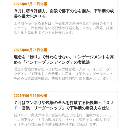
2026年07月08日
公開
８月に培う評価力。面談で部下の心を掴み、下半期の成
長を最大化させる
上半期を振り返る８月は、評価制度の運用を見直す絶好のタイミ
ングです。評価者研修の必要性や現場で起こりやすい課題、評価
スキルを高めるポイントを紹介します。
2026年06月26日
公開
理念を「飾り」で終わらせない。エンゲージメントを高
める「インナーブランディング」の実践法
理念が現場に響かないとお悩みの経営者・人事へ。インナーブラ
ンディングで理念を「自分事」に変え、従業員エンゲージメント
を高める実践法を解説。共感と自律的な行動を生み出し、強い組
織を作るためのヒントを提示します。
2026年06月26日
公開
７月はマンネリや現場の歪みを打破する転換期～「ＯＪ
Ｔ・営業・リーダーシップ」で下半期の爆発力を仕込む
新メンバー育成の停滞、営業の底上げの遅れ、組織のモチベーシ
ョン低下など、７月の現場で起こりやすい課題を３つ取り上げ、
それぞれの対応策と研修活用法を具体的に解説します。