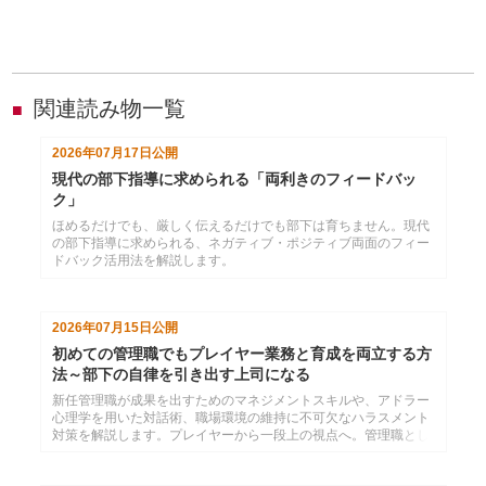
関連読み物一覧
■
2026年07月17日
公開
現代の部下指導に求められる「両利きのフィードバッ
ク」
ほめるだけでも、厳しく伝えるだけでも部下は育ちません。現代
の部下指導に求められる、ネガティブ・ポジティブ両面のフィー
ドバック活用法を解説します。
2026年07月15日
公開
初めての管理職でもプレイヤー業務と育成を両立する方
法～部下の自律を引き出す上司になる
新任管理職が成果を出すためのマネジメントスキルや、アドラー
心理学を用いた対話術、職場環境の維持に不可欠なハラスメント
対策を解説します。プレイヤーから一段上の視点へ。管理職とし
ての「型」を身につけ、自信を持ってチームを率いるリーダーを
目指しましょう。