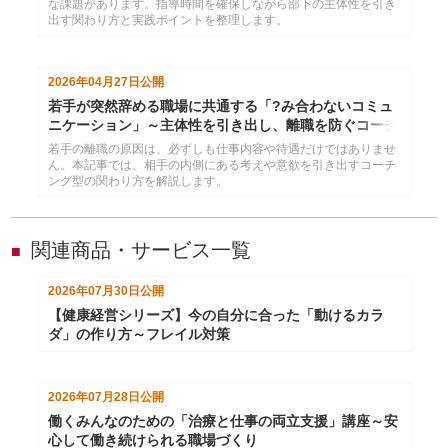
な課題があります。指導時間を確保しながら部下の主体性を引き
出す関わり方と実践ポイントを整理します。
2026年04月27日
公開
若手が突然辞める職場に共通する「?み合わないコミュ
ニケーション」～主体性を引き出し、離職を防ぐコーチ
ング術
若手の離職の原因は、必ずしも仕事内容や待遇だけではありませ
ん。本記事では、相手の内側にある考えや意欲を引き出すコーチ
ング型の関わり方を解説します。
関連商品・サービス一覧
■
2026年07月30日
公開
【健康経営シリーズ】今の自分に合った「動けるカラ
ダ」の作り方～フレイル対策
2026年07月28日
公開
働くみんなのための「治療と仕事の両立支援」講座～安
心して働き続けられる職場づくり