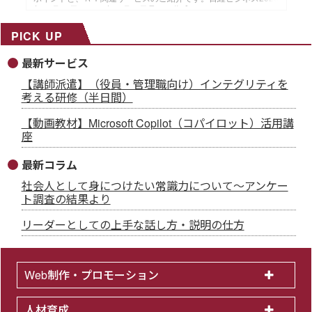
年12月29日・2026年１月５日号より作成した、インソースのメ
ールマガジン26年１月14配信分です。
PICK UP
最新サービス
【講師派遣】（役員・管理職向け）インテグリティを
考える研修（半日間）
【動画教材】Microsoft Copilot（コパイロット）活用講
座
最新コラム
社会人として身につけたい常識力について～アンケー
ト調査の結果より
リーダーとしての上手な話し方・説明の仕方
Web制作・プロモーション
人材育成