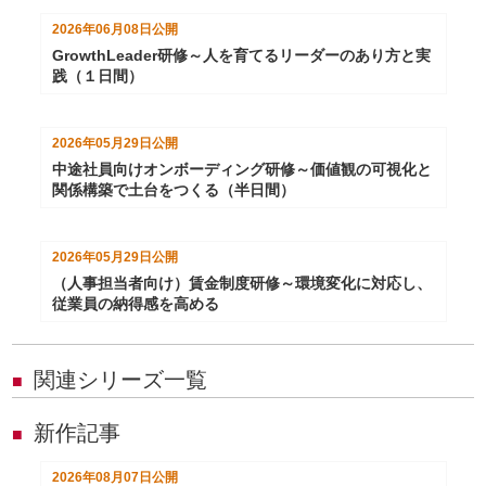
2026年06月08日
公開
GrowthLeader研修～人を育てるリーダーのあり方と実
践（１日間）
2026年05月29日
公開
中途社員向けオンボーディング研修～価値観の可視化と
関係構築で土台をつくる（半日間）
2026年05月29日
公開
（人事担当者向け）賃金制度研修～環境変化に対応し、
従業員の納得感を高める
関連シリーズ一覧
■
新作記事
■
2026年08月07日
公開