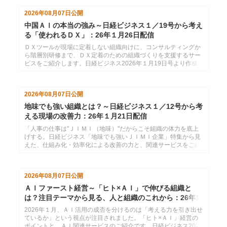
す。
2026年08月07日
公開
中国ＡＩの本当の強み～日経ビジネス１／19号から考え
る「使われるＤＸ」：26年１月26日配信
ＤＸツールが現場に定着しない組織向けに、コンサルティングか
ら階層別研修まで、ＤＸ定着のための組織づくりを支援するサー
ビスをご紹介します。日経ビジネス2026年１月19日号より作成
した、インソースのメールマガジン26年１月26日配信分です。
2026年08月07日
公開
地味でも強い組織とは？～日経ビジネス１／12号から考
える現場の改善力：26年１月21日配信
「人事の仕事は"ＪＩＭＩ（地味）"だからこそ組織の体力を底上
げする。日経ビジネス「地味でも強いＪＩＭＩ企業」特集から見
えた、仕組み化・効率化による改善の力と、関連サービスをご紹
介します。」日経ビジネス2026年１月12日号より作成した、イ
ンソースのメールマガジン26年１月21配信分です。
2026年08月07日
公開
ＡＩファースト経営～「ヒト×ＡＩ」で伸びる組織と
は？注目テーマから見る、人と組織のこれから：26年1
月14日配信
2026年１月、ＡＩ活用の成否を分けるのは「考える力を引き出せ
ているか」という視点が注目されました。「ヒト×ＡＩ」経営の
ポイントと、ＡＩ関連サービスのご紹介です。日経ビジネス2025