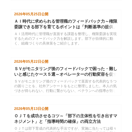
2026年05月25日
公開
ＡＩ時代に求められる管理職のフィードバック力～権限
委譲できる部下を育てるポイントは「判断基準の提供」
ＡＩ活用時代に管理職が直面する課題を整理し、権限委譲を実現
するためのフィードバック力を解説します。部下が自律的に動
く、組織づくりの具体策をご紹介します。
2026年05月22日
公開
ＳＶがモニタリング後のフィードバックで困った・難し
いと感じたケース５選～オペレーターの行動変容を促す
には
ＳＶがモニタリング後のフィードバックで直面する代表的な５つ
の困りごとを、社外アンケートをもとに整理しました。本人の気
づきが得られない、行動に繋がらない、ベテランへの指導が難し
いなど、現場で頻発するお悩みごとについて、具体的な対処のヒ
ントを解説します。
2026年05月13日
公開
ＯＪＴを成功させるコツ～「部下の主体性を引き出すマ
ネジメント」と「指導時間の確保」の両立方法
ＯＪＴは部下育成の代表的な手法ですが、実施に当たっては様々