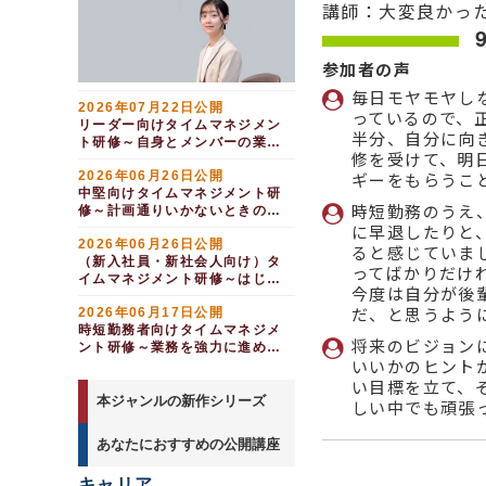
講師：大変良かっ
イクボス研修～管理職と
キャリアデザイン研修
して出産・育児支援を考える編
（１日間）
（半日間）
若手社員向けキャリア研
参加者の声
修 最初の会社でがんばるとい
毎日モヤモヤし
うこと（１日間）
2026年07月22日公開
っているので、
２０代・３０代向けキャ
リーダー向けタイムマネジメン
半分、自分に向
リアデザイン研修（１日間）
ト研修～自身とメンバーの業務
修を受けて、明
管理（１日間）
中堅社員研修 ～意欲を
2026年06月26日公開
高め、キャリアを考える編（１
ギーをもらうこ
日間）
中堅向けタイムマネジメント研
時短勤務のうえ
修～計画通りいかないときの進
め方（１日間）
に早退したりと
2026年06月26日公開
ると感じていま
（新入社員・新社会人向け）タ
ってばかりだけ
イムマネジメント研修～はじめ
今度は自分が後
ての仕事の進め方（１日間）
だ、と思うよう
2026年06月17日公開
時短勤務者向けタイムマネジメ
将来のビジョン
ント研修～業務を強力に進める
いいかのヒント
ために（１日間）
い目標を立て、
本ジャンルの新作シリーズ
しい中でも頑張
あなたにおすすめの公開講座
キャリア