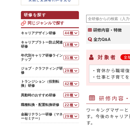
実績と受講者の声を見る
研修を探す
同じジャンルで探す
研修内容・特徴
キャリアデザイン研修
44種
全力Q&A
基本
キャリアプラトー防止関連
18種
20代向けキャリアデザ
研修
イン研修
【エンゲイジメント診断】
対象者
年代別キャリア研修ライン
全
30代向けキャリアデザ
31種
エンゲージメント診
ナップ
イン研修
断サービス
基本
40代向けキャリアデザ
ジョブ・クラフティング研
・育休から職場復
「エンゲージメント診
29種
イン研修
20代向けキャリアデザ
修
断」フィードバック研修～組織
・仕事と子育てを
イン研修
課題・人事課題への対策を考え
50代向けキャリアデザ
基本
トランジション（役割転
る（半日間）
イン研修
30代向けキャリアデザ
42種
ジョブ・クラフティング
換）研修
イン研修
【１対１面談、フィードバック】
女性向けキャリアデザイ
研修～やりがいのある仕事に変
【異動者向け研修】
ン研修
える
40代向けキャリアデザ
１対１面談研修～部下の
異動時のおすすめ研修
20種
研修内容
イン研修
【まとめ】職種転換・配
キャリア開発支援編
役職定年・定年延長者向
部下のやる気を引き出す
【総合・人間関係構築】
置転換研修
け研修
研修～ジョブ・クラフティング
50代向けキャリアデザ
職種転換・配置転換研修
22種
フィードバック研修～助
異動者向け研修 「上手
の活用
イン研修
ワーキングマザーと
異動者向け研修 「上手
言と対話を活用し、部下・後輩
自治体向けキャリアデザ
【基本】
なソフトランディング」を実現
なソフトランディング」を実現
をサポートする（１日間）
金融リテラシー研修（マネ
イン研修～若手編
中堅社員向けジョブ・ク
キャリア自律推進研修～
す。今後のキャリア
29種
する編（１日間）
する編（１日間）
職種転換者向け研修～チ
ーセミナー）
ラフティング研修
As is-To Beギャップを埋め
部下とのコミュニケーシ
自治体向けキャリアデザ
す。
ームの中核を目指して意識を変
コミュニケーション研修
る組織づくり（半日間）
女性向けキャリアアップ
基本
ョン実践研修～多様化する部下
組織に求められる役割期待に応える
イン研修～ミドル編
える（１日間）
（１日間）
研修～一般職から総合職に職種
への関わり方
20代・30代キャリアデザイン