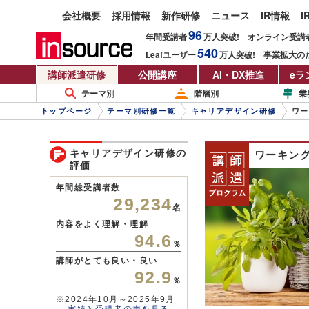
会社概要
採用情報
新作研修
ニュース
IR情報
I
96
年間受講者
万人
突破!
オンライン受講
540
Leafユーザー
万人
突破!
事業拡大の
講師派遣研修
公開講座
AI・DX推進
eラ
テーマ別
階層別
業
トップページ
テーマ別研修一覧
キャリアデザイン研修
ワー
キャリアデザイン研修の
ワーキン
評価
年間総受講者数
29,234
名
内容をよく理解・理解
94.6
％
講師がとても良い・良い
92.9
％
※2024年10月～2025年9月