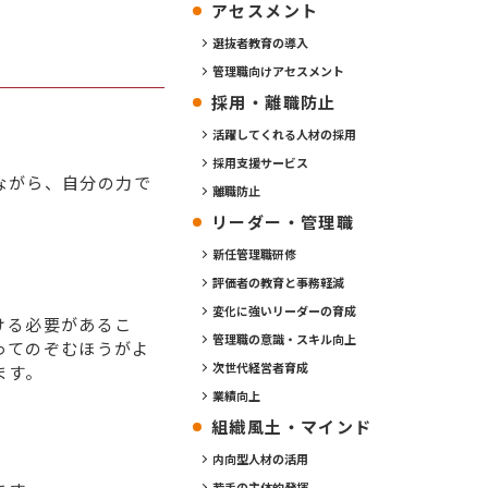
アセスメント
選抜者教育の導入
管理職向けアセスメント
採用・離職防止
活躍してくれる人材の採用
採用支援サービス
ながら、自分の力で
離職防止
リーダー・管理職
新任管理職研修
評価者の教育と事務軽減
変化に強いリーダーの育成
ける必要があるこ
管理職の意識・スキル向上
ってのぞむほうがよ
次世代経営者育成
ます。
業績向上
組織風土・マインド
内向型人材の活用
若手の主体的発揮