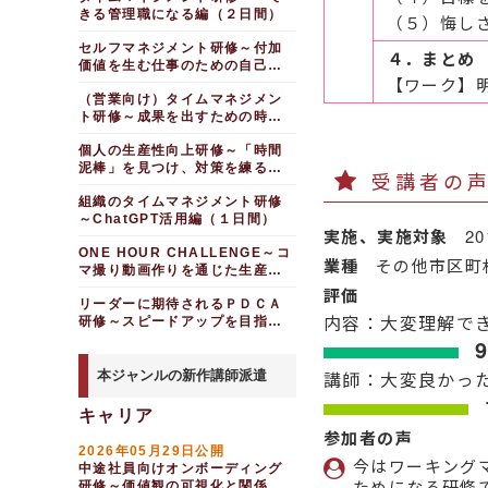
（半日間）
はじめての人事給与事務
し、部下を勇気づける
きる管理職になる編（２日間）
（半日間）
女性リーダー研修～キャ
仕事の意欲向上研修～ポ
（５）悔し
研修
リアアップ編「リーダーとして
ジティブシンキングを仕事に活
男性管理職向け女性活躍
コーチング研修～部下の
【人格の陶冶】職場にお
の自信をつける」
用する
セルフマネジメント研修～付加
推進研修 ～メンバー全員が成
はじめての人事採用事務
主体性を引き出すスキルを習得
ける「モラル」を考えるワーク
４．まとめ
長できる職場作り編（１日間）
価値を生む仕事のための自己管
研修
する
ショップ
女性のためのキャリアア
ベテラン・シニア層向け
【ワーク】
理力（１日間）
ップ研修
モチベーション向上研修～新た
女性活躍推進研修 管理
はじめての経理実務研修
コーチング研修（実践
【リーガルセミナー】イ
（営業向け）タイムマネジメン
な価値を生み出す編
職向けマネジメントとキャリア
～日次・月次基礎業務編
編）～動機付けとキャリアサポ
ンサイダー取引～規制の４要素
女性向けキャリアデザイ
ト研修～成果を出すための時間
面談編（半日間）
ート
を理解する（１時間）
ベテランのマインドチェ
ン研修～中堅社員としてのスキ
の使い方（１日間）
【昇進して初めて管理職となる方向
ルアップとキャリア形成
ンジ研修～期待される存在であ
部下のキャリア開発支援
部下の育て方研修～面談
個人の生産性向上研修～「時間
け】
り続けるために
とフィードバックで経験学習サ
ワーキングマザー向けキ
泥棒」を見つけ、対策を練る編
ＣＤＰ策定研修～キャリ
受講者の
キャリア開発を支援する
イクルを回す
【まとめ】管理職研修
ャリアデザイン研修（１日間）
（半日間）
ア計画とキャリアサポート
組織のタイムマネジメント研修
安心して仕事ができる環境を作る
管理職向け部下のキャリ
モチベーションを向上させる
新任管理職研修 自信を
１対１面談研修～部下の
～ChatGPT活用編（１日間）
ア形成支援研修～成長プランの
持ってマネジメントを始める編
部下とのコミュニケーシ
キャリア開発支援
ジョブ・クラフティング
実施、実施対象
2
策定と業務の任せ方編
（２日間）
ョン実践研修～心理的安全性の
研修～目の前の仕事をやりがい
ONE HOUR CHALLENGE～コ
キャリア面談力向上研修
高い職場を作る
管理職研修～部下のキャ
のある仕事に変える
新任管理職研修～自信を
業種
その他市区町
～ロープレ実践編
マ撮り動画作りを通じた生産性
リア開発支援を実践する
持ってマネジメントを始める編
従業員エンゲージメント
仕事の意欲向上研修～ポ
向上ワークショップ（１日間）
評価
（２日間）
部下のやる気を引き出す
向上研修～働きがいのある職場
１対１面談研修～部下の
ジティブシンキングを仕事に活
リーダーに期待されるＰＤＣＡ
研修～キャリア支援編（２時
づくりとチームの活性化
用する
キャリア開発支援
新任管理職研修 ～マネ
内容：大変理解で
研修～スピードアップを目指す
間）
ジメント基礎力向上編（１日
ハラスメント防止研修～
編（１日間）
25歳の壁を乗り越える
キャリア面談力向上研修
間）
コンピテンシー活用研修
セクハラ・パワハラを生まない
研修～考え方を切り替え、ワン
～ロープレ実践編
～行動特性を軸にした部下の育
職場づくり（半日間）
ランク上の仕事を目指す
新任管理職研修 ～ビジ
本ジャンルの新作講師派遣
講師：大変良かっ
成支援（半日間）
ゆっくり学ぶ部下のキャ
ョンの共有と部下育成編（１日
人材マネジメント研修
27歳の壁を乗り越える
リア開発支援研修（２日間）
間）
部下のキャリア開発支援
（２日間）
研修～仕事の「慣れ」に打ち勝
キャリア
研修～先を見通し、離職を防止
メンターフォロー研修～
ち、成長を続ける
新任管理職研修 部下の
リテンションマネジメン
参加者の声
する
メンティのキャリア開発を支援
強みを引き出す編（１日間）
ト研修～離職防止のための取組
2026年05月29日公開
30歳の壁を乗り越える
する（半日間）
男性のための部下育成研
今はワーキング
みの進め方（半日間）
研修～キャリアの不安にスキル
新任管理職研修 経営視
中途社員向けオンボーディング
修～女性リーダーの活躍を支援
アップで備える
ためになる研修
点を持ち、マネジメントする
研修～価値観の可視化と関係構