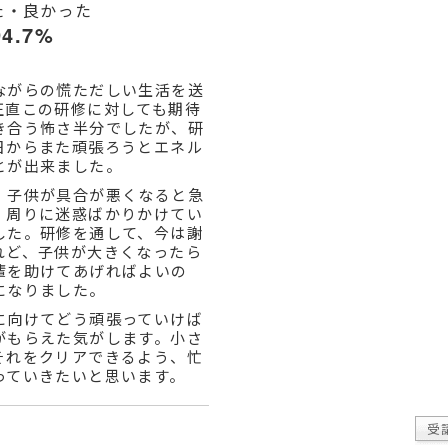
た・良かった
94.7%
ながらの慌ただしい生活を送
正直この研修に対しても期待
き合う怖さ半分でしたが、研
日からまた頑張ろうとエネル
とが出来ました。
、子供が具合が悪くなると急
、周りに迷惑ばかりかけてい
した。研修を通して、今は謝
れど、子供が大きくなったら
輩を助けてあげればよいの
になりました。
に向けてどう頑張っていけば
がもらえた気がします。小さ
それをクリアできるよう、忙
っていきたいと思います。
受