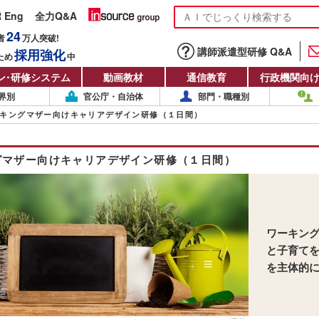
R Eng
全力Q&A
24
者
万人
突破!
講師派遣型研修 Q&A
採用強化
ため
中
ン
・
研修システム
動画教材
通信教育
行政機関向
界別
官公庁・自治体
部門・職種別
キングマザー向けキャリアデザイン研修（１日間）
グマザー向けキャリアデザイン研修（１日間）
ワーキン
と子育て
を主体的