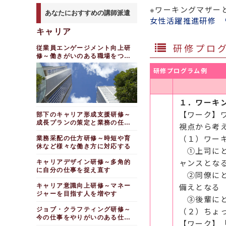
金融リテラシー研修～フ
新人・若手社員向けビジ
自治体向けキャリアデザ
転換する編（１日間）
異動者向け研修 「上手
雑談力向上編（１日間）
※ワーキングマザー
【ワークエンゲイジメント。やりが
ェアな目線で、お金の知識を身
ネスマインド強化研修～主体
若手社員向けキャリア研
イン研修～シニア編
なソフトランディング」を実現
あなたにおすすめの講師派遣
いを生み出すマネジメント】
職種転換者向け営業基礎
につける
性、業務・役割の領域拡大
20代・30代向けキャリ
修～最初の会社でがんばるとい
女性活躍推進研修 
する編（１日間）
若手・中堅向け
研修～他職種から営業へのキャ
うこと
アデザイン研修（１日間）
ワーク・エンゲイジメン
新入社員・新社会人向け
若手社員研修～主体性の
リアチェンジ編（１日間）
キャリア
中途社員・職種転換者向
若手社員向けキャリア研
ト～みんなが誇りと熱意をも
金融リテラシー向上研修
【業務改善】
発揮
25歳の壁を乗り越える
けビジネスマナー研修（１日
修～最初の会社でがんばるとい
ち、活力を得られる職場をつく
女性向けキャリアチェン
研修～考え方を切り替え、ワン
研修プロ
間）
キャリアデザイン研修～
業務改善研修（１日間）
うこと
中堅社員向けオーナーシ
従業員エンゲージメント向上研
る
ジ研修～事務職から営業職に職
ランク上の仕事を目指す
自らの人生を豊かにするお金の
ップ研修～当事者意識をもっ
種転換する編（１日間）
修～働きがいのある職場をつく
女性向けキャリアアップ
20代向けキャリア研修
クリティカルシンキング
管理職向け従業員エンゲ
基礎知識
て、周囲に働きかける
27歳の壁を乗り越える
る
研修～一般職から総合職に職種
～偶然の出会いを活かし、人生
研修～本質を見抜く力を養う
ージメント向上研修～働きがい
ビジネス雑談力向上研修
研修～仕事の「慣れ」に打ち勝
研修プログラム例
転換する編（１日間）
ＩＤＰ（個人能力開発計
100年を充実させる
４ＳＨＩＰ研修～視座を
（１日間）
のある職場づくりでチームの活
～仕事が捗る双方向のコミュニ
ち、成長を続ける
画）作成研修（２日間）
性化をはかる
高め、組織的に活躍する４方向
ケーション術（１日間）
（出向予定者向け）中小
【内勤から外勤への変容】
ワークライフインテグレ
の意識と行動
30歳の壁を乗り越える
企業で活躍するためのマインド
３０代向けキャリアデザ
【役職定年者向け】
ーション研修
チームワーク入門研修～
ビジネスマナー研修（１
研修～キャリアの不安にスキル
チェンジ研修（半日間）
イン研修～主体的かつ戦略的に
マスターズ（ベテラン世
信頼・責任・疾走・勝利で高め
１．ワーキ
アップで備える
日間）
キャリアデザイン研修～
役職定年者向け研修 技
キャリアを考える
るエンゲージメント
代向け）研修～好奇心をもち仕
【営業への職種転換】
自らの人生を豊かにするお金の
術・知識伝承編（１日間）
【ワーク】
事人としての「芸」を磨く
ワークライフインテグレ
電話応対研修（１日間）
部下のキャリア形成支援研修～
４０代向けキャリアデザ
【ジョブクラフティング。こだわり
基礎知識
（若手向け）営業基礎研
ーション研修
５０代向けキャリアデザ
成長プランの策定と業務の任せ
を生み出すマネジメント】
イン研修～ワーク・ライフ・マ
目の前の仕事を前向きに捉える
視点から考
異動者向け研修～営業へ
修～営業のいろはを知り、営業
自らの人生を豊かにする
イン研修～キャリアシフトに向
方編
ネーバランスを考える
40代以降のキャリアデザイン
活動の流れを学ぶ
の異動編（１日間）
（管理職向け）ジョブク
仕事の意欲向上研修～ポ
お金の貯め方～キャリアデザイ
けた意識変革と計画策定（１日
（１）ワー
業務采配の仕方研修～時短や育
キャリアデザイン
ラフティング～熱意・やりがい
ジティブシンキングを仕事に活
40・50代向けキャリア
ン研修
間）
営業研修 ～基本編（１
（若手向け）営業基礎研
休など様々な働き方に対応する
①上司にと
をもって働ける環境づくり
用する
研修～モチベーションアップ編
日間）
修～営業のいろはを知り、営業
20代向けキャリアデザ
金融リテラシー研修～フ
リカレンティー向けビジ
活動の流れを学ぶ（１日間）
イン研修～Must･Can･Willで
ジョブ・クラフティング
社会人１・２年目ステッ
ャンスとな
40歳の壁を乗り越える
キャリアデザイン研修～多角的
ェアな目線で、お金の知識を体
ネス基礎研修 経験を活かし、
（営業向け）クロージン
キャリアを考える
研修～目の前の仕事をやりがい
プアップ研修～モチベーション
系的に身につける
研修～体と心の変化に向き合
輝く（３日間）
に自分の仕事を捉え直す
Ｅメールの書き方研修～
グ研修～成約率を上げるための
②同僚にと
のある仕事に変える（１日間）
向上編
い、長く活躍し続ける
引き出しを増やす
顧客満足度を高める編（１日
20代向けキャリア研修
キャリア自律推進研修～
管理職向けコミュニケー
間）
備えとなる
キャリア意識向上研修～マネー
【研究チームの活性化、チームビル
～偶然の出会いを活かし、人生
偶然を味方にして前向き
50代活動（いそかつ）
As is-To Beギャップを埋め
ション研修～シニア人材と良好
営業力強化研修～心情理
ディング力】
100年を充実させる
ジャーを目指す人を増やす
に働くための研修（半日間）
る（半日間）
研修 ～これからのワークスタ
な関係を築く編
【新任 人事・研修担当者向け】
解を通し、顧客との関係構築を
③後輩にと
イルを考える
強化する
オンラインでのチームビ
50代向けキャリアデザ
モチベーションの源発見
20代向けキャリアデザ
管理職向け研修～役職定
採用企画担当者レベルア
ジョブ・クラフティング研修～
（２）ちょ
ルディングワークショップ 自
イン研修～人生100年時代のマ
研修～過去の経験から自分の価
50代向けキャリアデザ
イン研修～事前視聴動画と実践
年社員・シニア社員の再活躍支
ップ研修
異動者向け研修～営業へ
今の仕事をやりがいのある仕事
分のトリセツワークショップ
ネーとキャリアを考える
値観を探る（半日間）
ワークで学ぶ（半日間）
イン研修～意識変革と計画策定
援編（１日間）
【ワーク】
の異動編（１日間）
研修担当者レベルアップ
に変える