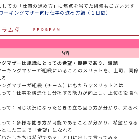
としての「仕事の進め方」に焦点を当てた研修もございます
ワーキングマザー向け仕事の進め方編（１日間）
グラム例
PROGRAM
内容
ングマザーは組織にとっての希望・期待であり、課題
ワーキングマザーが組織にいることのメリットを、上司、同僚
える
キングマザーが組織（チーム）にもたらすメリットとは
って：仕事を構造化し分担する能力が向上し、上位の役職へ
る
って：同じ状況になったときの立ち回り方が分かり、来るべ
って：多様な働き方が可能であることが分かり、希望となる
っとした工夫で「希望」になれる
「わたしたちは希望である」と口に出して言ってみる