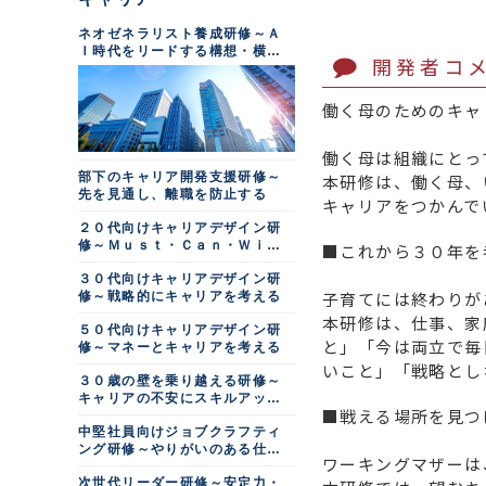
ネオゼネラリスト養成研修～Ａ
Ｉ時代をリードする構想・横断
開発者コ
型人材
働く母のためのキャ
働く母は組織にとっ
部下のキャリア開発支援研修～
本研修は、働く母、
先を見通し、離職を防止する
キャリアをつかんで
２０代向けキャリアデザイン研
修～Ｍｕｓｔ・Ｃａｎ・Ｗｉｌ
■これから３０年を
ｌ
３０代向けキャリアデザイン研
子育てには終わりが
修～戦略的にキャリアを考える
本研修は、仕事、家
５０代向けキャリアデザイン研
と」「今は両立で毎
修～マネーとキャリアを考える
いこと」「戦略とし
３０歳の壁を乗り越える研修～
キャリアの不安にスキルアップ
■戦える場所を見つ
で備える
中堅社員向けジョブクラフティ
ング研修～やりがいのある仕事
ワーキングマザーは
に変える
次世代リーダー研修～安定力・