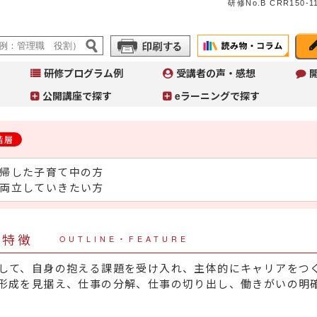
研修No.B CRR150‐11
研修プログラム例
受講者の声・感想
公開講座で探す
eラーニングで探す
階層
帰した子育て中の方
Ju
イ
両立していきたい方
へ
コ
こ
作
・特徴
OUTLINE・FEATURE
ご
して、自身の抱える課題を受け入れ、主体的にキャリアをつ
形成を見据え、仕事の分解、仕事の切り出し、働きがいの明