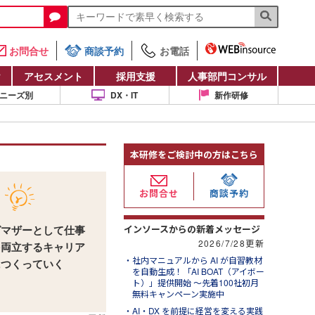
お問合せ
商談予約
お電話
け
アセスメント
採用支援
人事部門コンサル
ニーズ別
DX・IT
新作研修
本研修をご検討中の方はこちら
お問合せ
商談予約
インソースからの新着メッセージ
グマザーとして仕事
2026/7/28更新
を両立するキャリア
社内マニュアルから AI が自習教材
につくっていく
を自動生成！「AI BOAT（アイボー
ト）」提供開始 ～先着100社初月
無料キャンペーン実施中
AI・DX を前提に経営を変える実践