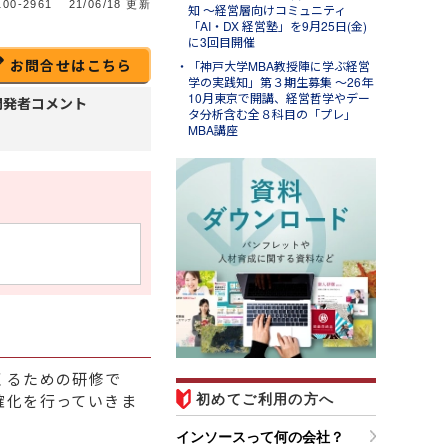
00-2961
21/06/18 更新
知 ～経営層向けコミュニティ
「AI・DX 経営塾」を9月25日(金)
に3回目開催
お問合せはこちら
「神戸大学MBA教授陣に学ぶ経営
学の実践知」第３期生募集 ～26年
10月東京で開講、経営哲学やデー
開発者コメント
タ分析含む全８科目の「プレ」
MBA講座
l.31
ンソースブログ「東へ西
」
ラム「パワークエリでできる
と～Excelの面倒な繰り返し
業を自動化して時短する」の
紹介
くるための研修で
確化を行っていきま
初めてご利用の方へ
インソースって何の会社？