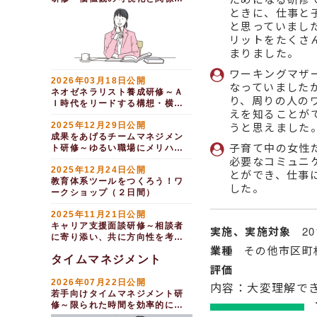
する
（１日間）
築で土台をつくる（半日間）
ときに、仕事と
ワークライフバランスを実現する
イクボス研修～管理職と
段取り研修 管理職とし
と思っていまし
ワークライフバランス研
して出産・育児支援を考える編
ての基本的マネジメントスキル
リットをたくさ
修～タイムマネジメント編
（半日間）
を理解する（１日間）
まりました。
ワークライフバランス研
新任管理職向け研修 ～
修～個人レベルで変革できるこ
ダイバーシティ・マネジメント
ワーキングマザ
とを考える編（半日間）
編（半日間）
2026年03月18日公開
なっていました
ワークライフバランス研
ネオゼネラリスト養成研修～Ａ
【自身のキャリアを考える】
り、周りの人の
修～育児・介護対応編 （半日
Ｉ時代をリードする構想・横断
間）
【まとめ】キャリアデザ
えを知ることが
型人材とは（１日間）
イン研修
うと思えました
2025年12月29日公開
タイムマネジメント研修
～仕事を効率的に進めるための
年代別キャリア研修ライ
成果をあげるチームマネジメン
子育て中の女性
時間管理を学ぶ
ンナップ
ト研修～ゆるい職場にメリハリ
必要なコミュニ
を取り戻す（１日間）
時短勤務者向けタイムマ
２０代向けキャリアデザ
2025年12月24日公開
ネジメント研修～限られた時間
とができ、仕事
イン研修～Ｍｕｓｔ・Ｃａｎ・
教育体系ツールをつくろう！ワ
で成果を出す（半日間）
Ｗｉｌｌでキャリアを考える
した。
ークショップ（２日間）
キャリア開発を支援する
３０代向けキャリアデザ
イン研修～主体的かつ戦略的に
管理職向け部下のキャリ
2025年11月21日公開
キャリアを考える
ア形成支援研修～成長プランの
キャリア支援面談研修～相談者
実施、実施対象
2
策定と業務の任せ方編
４０代向けキャリアデザ
に寄り添い、共に方向性を考え
イン研修～ワーク・ライフ・マ
業種
その他市区町
る（１日間）
管理職研修～部下のキャ
ネーバランスを考える
タイムマネジメント
リア開発支援を実践する
評価
５０代向けキャリアデザ
１対１面談研修～部下の
イン研修～人生１００年時代の
2026年07月22日公開
内容：大変理解で
キャリア開発支援
マネーとキャリアを考える
若手向けタイムマネジメント研
（女性管理職向け）メン
修～限られた時間を効率的に使
（半日研修）ワーキング
ター研修
う（１日間）
マザー向けキャリア研修