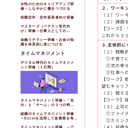
レゴ®シリアスプレイ®
50代活動（いそかつ）
ベテラン・シニア向け
【女性活躍推進】
ビジネスゲーム研修～仕
マスターズベテラン世代
研修
女性のためのキャリアアップ研
職種転換者向け営業基礎
を使ったチームビルディング研
研修～これからのワークスタイ
２．ワーキ
事をポジティブに捉える編
向け研修～好奇心をもって仕事
研修～他職種から営業へのキャ
修～しなやかに働きつづける
50代活動（いそかつ）
【まとめ】女性活躍推進
労務管理研修
修（半日間）
ルを考える
人としての「芸」を磨く
リアチェンジ編（１日間）
長いキャリアの中で今の仕事を捉え
研修～これからのワークスタイ
研修
（１）ワー
部下とのコミュニケーシ
個人情報保護法研修
女性のためのスマートワ
る
役職定年・定年延長者向け研修
デジタルスキルを習得する
ルを考える
女性向けキャリアチェン
女性活躍推進研修 ～リ
ョン実践研修～心理的安全性の
（２）課題
ーク研修～自分らしい働き方で
ジ研修～事務職から営業職に職
【新任 情報システム部門向け】
若手社員研修～キャリア
50代向けキャリアデザ
ChatGPT×Excel研修
ーダーへのステップアップ編
高い職場を作る
職場に貢献する
マスターズ（ベテラン世代向
種転換する編（１日間）
形成とモチベーション管理編
【ワーク】
イン研修～キャリアシフトに向
～Excel初級者でもＡＩの力で
（１日間）
新任システム担当者研修
【持続可能な成長をするためのアン
け）研修～仕事人としての
行政向けキャリアデザイ
けた意識変革と計画策定
使いこなす
営業研修 ～セールスプ
（１日間）
20代向けキャリアデザ
ラーニング】
女性活躍推進研修 ～自
これから３
「芸」を磨く
ン研修～若手編
レゼンテーションスキル編（１
イン研修～Must・Can・Will
（外資企業向け）50代
＜速習！＞中級者向け
信を持ってキャリアアップを目
【受け入れ側向け】
金融リテラシー研修～お金の知
（半日研修）仕事の進め
日間）
行政向けキャリアデザイ
でキャリアを考える
キャリアデザイン研修～自分の
Excel研修～データの集計・分
指す編（２日間）
３.主体的
識を体系的に身につける
方研修～アンラーニングで思考
ＯＪＴ指導者研修(１日
ン研修～ミドル編
価値を高める
析編（半日間）
提案力強化基礎研修 提
30代向けキャリアデザ
の硬直化を防ぎ再成長を図る
女性活躍推進研修 ～男
間)
（１）戦略
案書の作成と折衝力編（１日
行政向けキャリアデザイ
イン研修～主体的かつ戦略的に
タイムマネジメント
50代向け研修～これま
人を動かすPowerPoint
性管理職向け職場環境整備編
（半日研修）ＤＸ理解研
間）
メンター研修(１日間)
キャリアを考える
ン研修～シニア編
でを振り返り、人生の先輩とし
資料の作り方研修～相手目線で
（１日間）
①子育てに
修
て知識を後輩に伝える
デザインする
【サポートセンターへの職種転換】
デジタル時代のタイムマネジメ
トラブルを回避するために
マニュアル作成研修 ～
40代向けキャリアデザ
女性のためのキャリアア
②次の幸せ
【キャリアデザイン】
ント研修（１日間）
基礎編(１日間)
イン研修～ワーク・ライフ・マ
50代向け研修～自身の
長文作成のためのWord
ップ研修～アンコンシャス・バ
オペレータースキル向上
コンプライアンス研修～
ネーバランスを考える
③仕事への
スキルを棚卸し、これからの目
研修～変更に強い仕様書・報告
イアスにとらわれず、しなやか
３０代向けキャリアデザ
研修～相手が満足するトークス
個人情報保護、情報セキュリテ
部下との面談力向上研修
標を考える（半日間）
書・マニュアルを作成する
に働きつづけるためのヒントを
イン研修～主体的かつ戦略的に
キル
ィを知る編（半日間）
50代向けキャリアデザ
（１日間)
【ワーク】
得る（１日間）
キャリアを考える
イン研修～人生100年時代のマ
ベテラン向けキャリアデ
Python学院～プログラ
電話応対研修 ～よりよ
個人情報保護研修～コン
望むキャリ
ネーとキャリアを考える
女性活躍推進研修 自分
ザイン研修～変化に適応できる
ミング未経験者が業務への活用
４０代向けキャリアデザ
い応対を考える編（１日間）
プライアンスと個人情報保護編
スキルを習得する
方法を学ぶ
らしさを発揮できるリーダー像
イン研修～ワーク・ライフ・マ
動機付けで部下のやる気を高める
（２）戦え
（半日間）
電話応対研修 ～アウト
を描く編（半日間）
ネーバランスを考える
女性社員向け
モチベーションを高める
バウンド営業編（１日間）
部下モチベーション向上
新入社員・新社会人向け
【ワーク】
タイムマネジメント研修～「自
女性活躍推進研修 ～メ
５０代活動（いそかつ）
研修
モラル＆コンプライアンス研修
女性向けキャリア研修～
ジョブ・クラフティング
クレーム電話対応研修
分」と「チーム」の２つの時間
ンタルタフネス編（１日間）
研修 ～これからのワークスタ
（３）上司
キャリアを「Must・Will・
研修～やりがいのある仕事に変
部下モチベーション向上
若手・中堅向けモラル＆
イルを考える
を管理する（１日間）
【その他】
Can」で考える編
える
女性リーダー研修（２日
①ファイテ
研修～行動経済学を具体的シー
コンプライアンス研修～判断力
組織のタイムマネジメント研修
間）
じっくり深めるＡＩ入門
ンの中で活用する
を養う（半日間）
女性のためのスマートワ
モチベーションの源発見
～Excelを活用して改善策を考え
②カミング
研修～基礎を学び、ビジネス活
ーク研修～自分らしい働き方で
研修～自分の価値観を探る（半
男性管理職向け女性活躍
る（１日間）
部下モチベーション向上
【人格の陶冶】社会人と
用のヒントを得る（１日間）
職場に貢献する
日間）
推進研修 ～指導方法実践編
（４）目標
タイムマネジメント研修 ～で
研修～アドラー心理学を活用
してのモラル・倫理観を高める