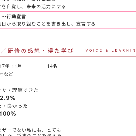
さを自覚し、未来の活力にする
 ～行動宣言
明日から取り組むことを書き出し、宣言する
声／研修の感想・得た学び
VOICE & LEARNI
017年 11月 14名
村など
きた・理解できた
92.9%
た・良かった
100%
マザーでない私にも、とても
でした。将来のことを考えた