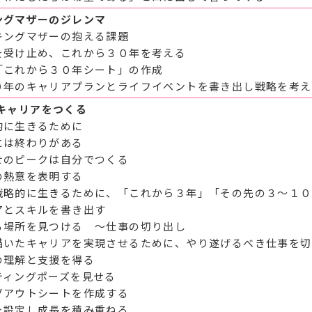
ングマザーのジレンマ
キングマザーの抱える課題
を受け止め、これから３０年を考える
「これから３０年シート」の作成
０年のキャリアプランとライフイベントを書き出し戦略を考え
にキャリアをつくる
的に生きるために
は終わりがある
のピークは自分でつくる
熱意を表明する
戦略的に生きるために、「これから３年」「その先の３～１０
アとスキルを書き出す
る場所を見つける ～仕事の切り出し
描いたキャリアを実現させるために、やり遂げるべき仕事を切
の理解と支援を得る
ィングポーズを見せる
アウトシートを作成する
を設定し成長を積み重ねる