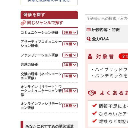
実績と受講者の声を見る
研修を探す
同じジャンルで探す
研修内容・特徴
コミュニケーション研修
66種
全力Q&A
基本
アサーティブコミュニケー
19種
コミュニケーション基礎
ション研修
研修
基本
対象者
ファシリテーション研修
35種
全
分かりやすい説明の仕方
アサーティブコミュニケ
研修
基本
ーション
共感力研修
38種
共感力発揮研修～スムー
ファシリテーション研修
・ハイブリッドワ
リーダーのためのアサー
ズに仕事を進めるための理解と
基本
ティブコミュニケーション研修
交渉力研修（ネゴシエーシ
ファシリテーション研修
・パンデミックを
思いやり
36種
共感力発揮研修～スムー
ョン研修）
～オンライン会議編
チームビルディング研修
中堅社員向けビジネスコ
ズに仕事を進めるために思いや
～いい関係を保ち主張する編
基本
ファシリテーション研修
ミュニケーション研修
りを示す
オンライン（リモート）ワ
（半日間）
～会議を決める合意形成力強化
交渉力向上研修～ネゴシ
ークコミュニケーション研
34種
よくある
アサーティブコミュニケ
アサーティブコミュニケ
編
アサーティブコミュニケ
修
エーションスキルを上達させる
ーション研修
ーション研修～自他尊重の伝え
ーション～言いにくいことを伝
対象者別ファシリテーション
方を習得する
基本
交渉力向上研修（実践
える（半日間）
管理職のためのコミュニ
オンラインファシリテーシ
情報不足によ
編）～４つのプロセスで商談を
研修講師養成研修～ファ
19種
ケーション研修
コミュニケーション研修
オンライン会議・商談に
ョン研修
アサーティブコミュニケ
合意に導く
シリテーション力を強化する
～エトス・パトス・ロゴスで伝
おけるファシリテーション研修
社内メンバーとのコミュニケーショ
ひらめいたア
ーションフォローアップ研修
ファシリテーション研修
える
タフ・ネゴシエーション
保育士向け内部調整研修
ン
（半日間）
オンラインコミュニケー
～オンライン会議編
研修～困難な交渉をWin-Win
雑談など対話
～会議編（４時間）
メンバーとの関わり方を学びたい
ション研修～適切な振る舞いを
コミュニケーション研修
リーダー向けアサーティ
に導く
ファシリテーション研修
習得する
あなたにおすすめの講師派遣
リーダーのための会議の
～相手目線で考え、良好な人間
（中堅社員向け）ビジネ
ブコミュニケーションフォロー