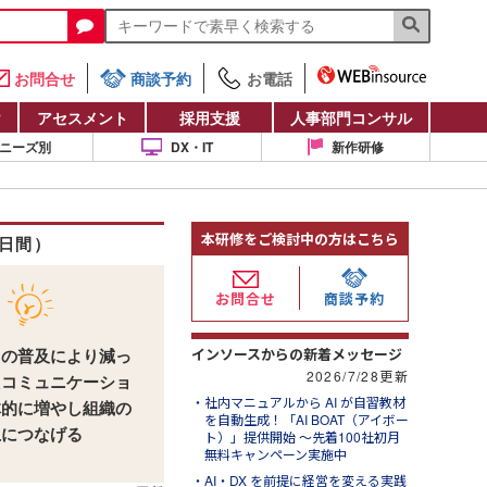
お問合せ
商談予約
お電話
け
アセスメント
採用支援
人事部門コンサル
ニーズ別
DX・IT
新作研修
本研修をご検討中の方はこちら
日間）
お問合せ
商談予約
インソースからの新着メッセージ
クの普及により減っ
2026/7/28更新
たコミュニケーショ
社内マニュアルから AI が自習教材
体的に増やし組織の
を自動生成！「AI BOAT（アイボー
上につなげる
ト）」提供開始 ～先着100社初月
無料キャンペーン実施中
AI・DX を前提に経営を変える実践