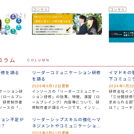
コラム
COLUMN
研修を語る
リーダーコミュニケーション研修
イマドキの
を語る
下コミュニ
2026年3月12日更新
2024年1月2
ケーション研
インソースの「リーダーコミュニケー
研修会社イン
（ロールプレ
ション研修」の効果、特徴、演習（ロ
「三分間研修
、研修制作者
ールプレイング）内容等について、研
求められる部
ソースの「コ
修制作者が語るページです。インソー
は？」コーチ
は、コミュニ
スの「リーダーコミュニケーション研
ント型（奉仕
要な、意識と
修」は、リーダーとしてのコミュニケ
が、管理職と
ション不足が
リーダーシップスキルの強化～マ
研修です。
ーションをいろんな観点から見つめ直
ュニケーショ
は？
ネジメントやコミュニケーション
す研修です。
います。イマ
との関係
2026年3月31日更新