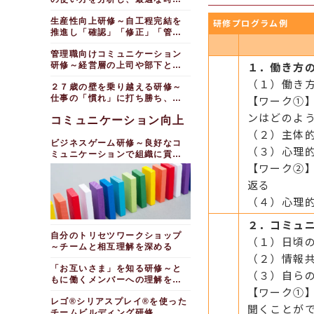
ケースで学ぶ！実践アサ
ュニケーション研修
調整力発揮研修～遠隔地
議論を可視化するための図解力
司・先輩とのコミュニケーショ
管理を考える編（１日間）
ティブコミュニケーション研修
ーティブコミュニケーション研
のメンバーをオンラインで巻き
ロジカルシンキン
障がい者活躍推進研修～
ンを学ぶ
生産性向上研修～自工程完結を
修
研修プログラム例
込む
ファシリテーション・グ
人を動かすコミュニケー
グ研修（２時間×２回）
特性と合理的配慮を学び、スム
推進し「確認」「修正」「管
ラフィック研修～意見を整理
社会人マインドセット・
ション研修～キーパーソンへ働
【オンライン通信教育】
ーズに受け入れる
社内コミュニケーション
読解力向上研修～「要
理」業務を削減する（１日間）
し、議論を見える化する
コミュニケーション研修
きかける編
アサーティブコミュニケーショ
力向上研修～ビジネスチャット
約」「論理思考」「図解」の３
ダイバーシティ研修～働
管理職向けコミュニケーション
ンコース
の基本（半日間）
ファシリテーション研修
新入社員向けコミュニケ
人を動かすコミュニケー
つのアプローチ編（１日間）
き方改革を目指し、多様な働き
１．働き方
研修～経営層の上司や部下と協
～図解化スキル強化編
ーション研修～デキる「ホウ・
ション研修～行動経済学を活用
ハードクレーム研修～
管理職・人事向け
方を実現する編
働する（１日間）
ディベートで鍛える説得
レン・ソウ」
（１）働き
して働きかける編
「判断力」「適応力」「交渉
図解力向上研修～情報を
２７歳の壁を乗り越える研修～
力強化研修
リーダーコミュニケーシ
ダイバーシティ推進研修
力」で困難な苦情に対処する
整理し、分かりやすくする編
新入社員・新社会人向け
コミュニケーション研修
仕事の「慣れ」に打ち勝ち、成
【ワーク①
ョン研修～会えない・見えな
～基本知識を習得し、当事者意
ディベート研修～上級編
シミュレーション研修～コミュ
～エトス・パトス・ロゴスで伝
怒りのマネジメント研修
い・伝わらないを解決する
長を続ける（１日間）
識を醸成する（半日間）
ロジカルシンキング研修
（１日間）
ンはどのよ
ニケーション強化編
える力を強化する
～怒りの感情をコントロール
コミュニケーション向上
～図解思考で整理して考えるく
リモートＯＪＴの進め方
ダイバーシティ研修～自
し、部下指導を行う
ファシリテーション研修
（２）主体
せをつける編
新入社員向けアドバンス
ディベートで鍛える説得
研修～在宅で働く後輩の指導と
身のアンコンシャス・バイアス
ビジネスゲーム研修～良好なコ
コミュニケーション研修
力強化研修
内気な人のための交渉力
コミュニケーション
に気づく（半日間）
ファシリテーション研修
図解思考力研修～情報を
（３）心理
ミュニケーションで組織に貢献
研修
～会議を決める合意形成力強化
交渉における苦手意識を払拭したい
整理（半日間）
社会人１・２年目ステッ
楽しい演習で相互理解を図りたい
テレワークにおけるメン
する
【ワーク②
編
プアップ研修～コミュニケーシ
タルヘルス研修～ラインケア
意見をまとめ合意形成に導く
交渉力フォローアップ研
ビジネスゲーム研修～
ョン力向上編
会議改善研修～会議を効
返る
修（半日間）
「伝わっていない」を自覚する
リモートワーク時代の管
調整力発揮研修
率化する編（半日間）
実践！コミュニケーショ
編
理職研修～コミュニケーション
（４）心理
【全力解説】相手と対立
調整力・交渉力向上研修
ン研修～上司への適切な伝え方
施策で心理的安全性を高める
会議デザイン研修～心理
しない交渉力強化研修（半日
チームビルディング研修
を学ぶ
的安全性を高め、「意見が出な
間）
調整力発揮研修～合意形
～いい関係を保ちつつ自己主張
コミュニケーション研修
２．コミュ
い」を解決する（半日間）
上司・先輩との接し方研
する編（半日間）
成のノウハウを効率よく身につ
～ビジネスチャットで部下との
自分のトリセツワークショップ
内気な人のための交渉力
（１）日頃
修～世代を超えて協働する
ける（半日間）
意思疎通を活性化させる
研修
～チームと相互理解を深める
オンラインビジネスゲー
読解力研修～意図を正し
（２）情報
調整力発揮研修～遠隔地
ム研修～心理的安全性の高め方
【オンライン面接対応】
ケースで学ぶ交渉力研修
く理解し、次の行動を読み解く
を体感する
のメンバーをオンラインで巻き
採用面接研修～自社で活躍でき
「お互いさま」を知る研修～と
～情報を武器にして弱腰交渉か
（３）自ら
込む
る人材を見抜く
もに働くメンバーへの理解を深
ら脱却する
外国人・帰国子女向け日
レゴ®シリアスプレイ®
【ワーク①
める
人を動かすコミュニケー
本人と一緒に働くためのコミュ
を使ったチームビルディング研
（半日間）研修講師養成
交渉力向上研修（実践
レゴ®シリアスプレイ®を使った
ニケーション研修
修（半日間）
ション研修～キーパーソンへ働
研修～オンライン
聞くことが
編）～４つのプロセスで商談を
チームビルディング研修
きかける編