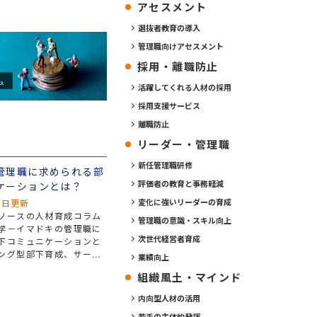
アセスメント
選抜者教育の導入
管理職向けアセスメント
採用・離職防止
活躍してくれる人材の採用
採用支援サービス
離職防止
リーダー・管理職
新任管理職研修
管理職に求められる部
評価者の教育と事務軽減
ケーションとは？
2日更新
変化に強いリーダーの育成
ソースの人材育成コラム
管理職の意識・スキル向上
学－イマドキの管理職に
次世代経営者育成
下コミュニケーションと
ング型部下育成、サーバ
業績向上
型）リーダーシップなど
組織風土・マインド
して身に付けるべきコミ
ンスキルの主流となって
内向型人材の活用
ドキの上司に求められ
若手の主体的発揮