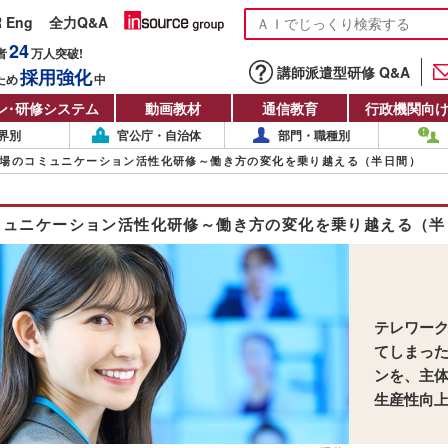
R Eng
全力Q&A
24
者
万人
突破!
講師派遣型研修 Q&A
採用強化
ため
中
ン
・
研修システム
動画教材
通信教育
行政機関向
界別
官公庁・自治体
部門・職種別
場のコミュニケーション活性化研修～働き方の変化を乗り越える（半日間）
ミュニケーション活性化研修～働き方の変化を乗り越える（半
テレワー
てしまっ
ンを、主
生産性向