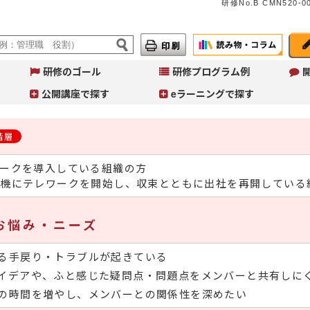
研修No.B CMN520-00
研修のゴール
研修プログラム例
公開講座で探す
eラーニングで探す
階層
ークを導入している組織の方
Aug.07
インソースブログ「東へ西
機にテレワークを開始し、収束とともに出社を再開している
へ」
コラム「調べる時間を短縮する
ＡＩエージェント活用事例４選
お悩み・ニーズ
～営業準備・移動判断・備品購
入を効率化する」のご紹介
る手戻り・トラブルが起きている
イデアや、ふと感じた疑問点・問題点をメンバーと共有しに
の時間を増やし、メンバーとの関係性を深めたい