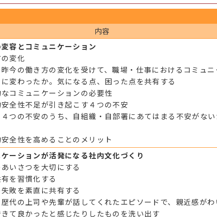
内容
の変容とコミュニケーション
方の変化
】昨今の働き方の変化を受けて、職場・仕事におけるコミュニ
うに変わったか。気になる点、困った点を共有する
的なコミュニケーションの必要性
的安全性不足が引き起こす４つの不安
】４つの不安のうち、自組織・自部署にあてはまる不安がない
的安全性を高めることのメリット
ニケーションが活発になる社内文化づくり
のあいさつを大切にする
共有を習慣化する
の失敗を素直に共有する
】歴代の上司や先輩が話してくれたエピソードで、親近感がわ
できて良かったと感じたりしたものを洗い出す