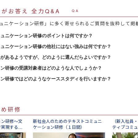
がお答え 全力Q&A
QA
ュニケーション研修」に多く寄せられるご質問を抜粋して掲
ミュニケーション研修のポイントは何ですか？
ミュニケーション研修には、大きく以下3つのポイントがあり
ミュニケーション研修の他社にはない強みは何ですか？
ョンの要素と目的に応じた内容を、効果的に掛け合わせられ
ムがあるようですが、どのように選んだらよいですか？
ことを受け入れる ＝ 傾聴する
せられるだけの多様なコンテンツがある、これこそが弊社な
するための質問をする ＝ 質問する
ミュニケーション研修は、以下３つの観点からに基づき、様
ョン研修の受講対象者はどのような人でしょうか？
やすく伝える ＝ 話す
ります。
役職において、コミュニケーションを行う方々を対象としま
ョン研修ではどのようなケーススタディを行いますか？
ュニケーション×売上向上」「コミュニケーション×風通しの
スに、貴社のご状況に合わせたケーススタディを組み込むな
る目的は何か？
の一例をご紹介します。
ション×若手育成」といったように組み合わせることができ
ニケーションにおいて課題を感じている方々すべてに対して
提供いたします。
ションの主体者と対象者は誰か？（誰から誰へのコミュニケ
ュニケーション力向上とするのではなく、それをどういった
供しています。
面でのコミュニケーションか？
願いをしなければならない際に、なるべく相手に引き受けて
ころまで具体的に腹落ちさせることができます。
者の階層・役職別のラインナップを一部記載します。
すめ研修
おかれましては、この３点を明確にしておいていただけると
のコミュニケーション」（役職定年となった元上司が部下に
ドバンスコミュニケーション研修（１日間）
ョン研修～文
新社会人のためのテキストコミュニ
（新入社員・
をご提案することができます。
どのように話していいかわからないベテラン社員、管理職」
で実現する
ケーション研修（１日間）
ティブコミュ
日間）
向け研修 チームを率いるリーダーコミュニケーション編（
連・相を行う場面で求められるコミュニケーション」と言っ
コミュニケーションをとるうえで、誰もが頭を悩ませる場面