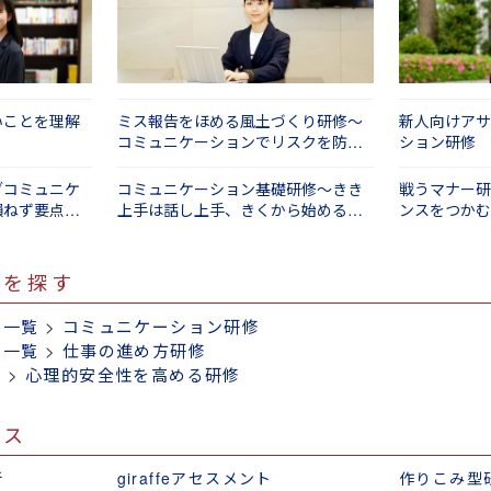
は、経験値や仕事の裁量権の違いから求められる目線も異な
を図るためにはどうすればいいのか。どのように伝えたら、
～コミュニケーション強化編（１日間）
変わってまいります。
関係を向上させることができるのだろうか。そういった課題
題に沿った研修を実施するために、受講者に課題と感じてい
を通じて考え、意見を共有することによって、研修で学んだ
ョン研修 ～自治体職員向けコミュニケーション研修 ～実
ンケート」の実施も有効な手段の一つですので、ぜひご相談
ルまで自分のものとすることが可能になります。
いことを理解
ミス報告をほめる風土づくり研修～
新人向けアサ
コミュニケーションについて課題を抱えている方がいました
コミュニケーションでリスクを防止
ション研修
い。
する（１日間）
ブコミュニケ
コミュニケーション基礎研修～きき
戦うマナー研
損ねず要点を
上手は話し上手、きくから始めるコ
ンスをつかむ
ミュニケーション（１日間）
修を探す
修一覧
>
コミュニケーション研修
修一覧
>
仕事の進め方研修
覧
>
心理的安全性を高める研修
ビス
断
giraffeアセスメント
作りこみ型