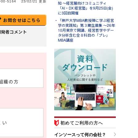
00-5164
23/02/21 更新
知 ～経営層向けコミュニティ
「AI・DX 経営塾」を9月25日(金)
に3回目開催
お問合せはこちら
「神戸大学MBA教授陣に学ぶ経営
学の実践知」第３期生募集 ～26年
10月東京で開講、経営哲学やデー
開発者コメント
タ分析含む全８科目の「プレ」
MBA講座
組織の方
くい
初めてご利用の方へ
インソースって何の会社？