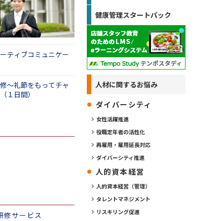
るため、実施すべ
円滑なコミュニケ
健康管理スタートパック
について周囲との
ることをヒアリン
内容を現場の実践
践編（１日間）
ください。
ーティブコミュニケー
ら、ぜひ研修実施
人材に関するお悩み
修～礼節をもってチャ
（１日間）
ダイバーシティ
女性活躍推進
役職定年者の活性化
再雇用・雇用延長対応
ダイバーシティ推進
人的資本経営
人的資本経営（管理）
タレントマネジメント
リスキリング促進
研修サービス