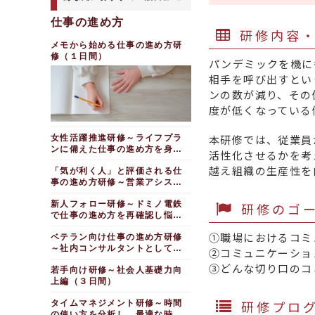
～オンライン会議編（１日間）
行政向け交渉力研修
関係を築く
進め方研修～会議で成果を上げ
アップ研修（半日間）
スコミュニケーション研修
オンラインコミュニケー
るファシリテーションスキル
学生向けオンラインファ
仕事の進め方
ション研修～離れた場所から仕
人を動かすコミュニケー
コミュニケーション研修
対象者・階層別
コミュニケーション研修
シリテーション研修（半日間）
研修内容
事を円滑化
ション研修～キーパーソンへ働
新人向けビジネスマナー
～エトス・パトス・ロゴスで伝
～一人ひとりが協力し、心理的
学生向けアサーティブコ
きかける編
える力を強化する
研修 ～オンライン会議に備え
アサーティブコミ
メモから始める仕事の進め方研
安全性を高める
ビデオ会議ツールをうまく使いたい
ミュニケーション研修
る編（半日間）
ュニケーション研修（半日間×
修（１日間）
交渉力向上研修～発注者
社内外のコミュニケーシ
【giraffe付き】関係性
パンデミックを機に
Microsoft Teams活用
２回）
（中堅社員向け）ビジネ
向け価格交渉編
【内定者オンラインセミ
ョン力向上研修 ～自身の課題
構築セミナー～自己開示から始
研修～活用例と便利な機能を学
スコミュニケーション研修
相手を呼び出すとい
を知り、周囲の期待に応える
ナー】会議の場で求められる
分かりやすい説明
める
ぶ（半日間）
調整力・巻き込み力を強化したい
「きく力」「話す力」
の仕方研修（半日間×２回）
部下とのコミュニケーシ
ンの数が減り、その
発達障がいのある従業員
実践！コミュニケーショ
じっくり深めるTeams
調整力発揮研修
ョン実践研修～心理的安全性の
学生向けオンラインファ
との接し方研修（２時間）
コミュニケーショ
ン研修～上司への適切な伝え方
度が低くなっている
導入研修～業務の効率化と円滑
高い職場を作る
調整力フォローアップ研
シリテーション研修（半日間）
を学ぶ
ン研修～エトス・パトス・ロゴ
な活用（半日間）
対人関係構築研修～円滑
修（半日間）
スで伝える力を強化する（半日
リーダー向けアサーティ
オンライン会議の進め方
なコミュニケーションのための
アドバンスコミュニケー
Microsoft365研修（半
間×２回）
ブコミュニケーションフォロー
本研修では、従業員
女性活躍推進研修～ライフプラ
企画推進力研修～ものご
スキルを習得する編
ション研修～若手営業向け
日間）
ファシリテーション研修
アップ研修（半日間）
ンに備えた仕事の進め方を身に
とを前に進めるための考え方と
人を動かすコミュ
活性化させるかを考
～オンラインで職場の意見交換
人を動かすコミュニケー
社会人１年目・２年目ス
Zoom基礎研修～オンラ
つける（１日間）
スキル
業種・職種別
ニケーション研修～キーパーソ
を活性化させる（半日間）
ション研修～キーパーソンへ働
越え組織の生産性を
テップアップ研修～周辺配慮を
インミーティングを使いこなす
「気が利く人」と評価される仕
ンへ働きかける編（半日間）
プロジェクトマネジメン
きかける編
保育士向けコミュニケー
意識した仕事の進め方
（半日間）
オンライン会議・商談に
事の進め方研修～営業アシスタ
ト研修 ～関係構築力・交渉力
コミュニケーション研修
ション研修
おけるファシリテーション研修
コミュニケーション最適
ント向け編（１日間）
ほめる力向上研修（半日
オンラインの仕事の進め方を知りた
編
～「きく」「伝える」力向上研
（半日間）
化研修～バランスの取れた意思
大学職員向け研修～進学
い
新人フォロー研修～ドミノ電鉄
間）
研修のゴ
修（１日間）
プロジェクトマネジメン
疎通で生産性を高める
相談アサーティブコミュニケー
で仕事の進め方を再確認し悩み
オンラインでのコミュニ
テレワーク時代の仕事の
傾聴力向上研修～部下の
ト研修～実行力強化編
ファシリテーション・グ
ション編
を解決する（１日間）
ケーション研修～場のデザイン
発信力向上研修～積極的
進め方研修～仕事の仕方・時間
本音や考えを引き出す（２時
ラフィック研修～意見を整理
①職場におけるコミ
ベテラン向け仕事の進め方研修
スキルと振る舞い（半日間）
プロジェクト推進研修～
な情報発信で、よりチームに貢
看護師向けコミュニケー
管理・コミュニケーション
間）
し、議論を見える化する力を磨
～社内コンサルタントとして活
献する
関係者を巻き込み業務改善を実
ション研修
②コミュニケーショ
Zoom基礎研修～オンラ
く
立場の違う相手を理解したい
テレワークにおける仕事
現に導く
躍する（１日間）
インミーティングを使いこなす
変化の時代の仕事の進め
製造業向けアサーティブ
の進め方研修～孤独に打ち勝つ
③どんな切り口のコ
図解力向上研修～
若手向け研修～社会人基礎力向
ＬＧＢＴＱ＋研修～ダイ
説得力・折衝力を強化したい
（半日間）
方研修～アジャイルに働くコミ
タスク管理術
コミュニケーション研修（半日
情報を整理し、分かりやすくす
上編（３日間）
バーシティ＆インクルージョン
ュニケーション術
間）
アサーティブコミュニケ
オペレーター養成研修～
る編（１日間）
を実現する
ファシリテーション研修
内定者～若手向け
ーション研修
WEB会議システムを使いこな
実践力を身につけたい
～オンライン会議
研修プロ
タイムマネジメント研修～時間
"図解"論理思考力研修
グローバルビジネスコミ
す（半日間）
の使い方を分析し、最適な時間
【内定者セミナー】上
リーダーのためのアサー
（１日間）