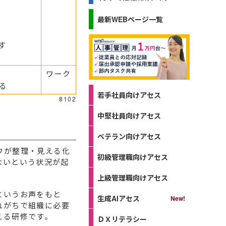
最新WEBページ一覧
す
ワーク
る
若手社員向けアセス
8102
中堅社員向けアセス
ベテラン向けアセス
ウが整理・見える化
初級管理職向けアセス
ないという状況が起
上級管理職向けアセス
というお声をもと
生成AIアセス
れがちで組織に必要
える研修です。
ＤＸリテラシー