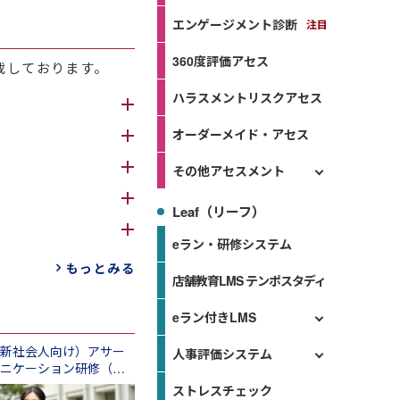
エンゲージメント診断
360度評価アセス
載しております。
ハラスメントリスクアセス
オーダーメイド・アセス
ます。
る点です。目的に
その他アセスメント
らではの強みと言
々なバリエーショ
Leaf（リーフ）
す。
eラン・研修システム
良い職場環境」
ど、柔軟にカスタマ
ます。
もっとみる
、それぞれにマッ
ーションか？）
店舗教育LMS テンポスタディ
目的で活用できる
いただけるような
eラン付きLMS
、弊社としても最
なったら・・・）
新社会人向け）アサー
人事評価システム
ニケーション研修（１
１日間）
ストレスチェック
ても、新人向けと
といえます。スム