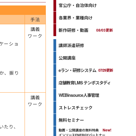
官公庁・自治体向け
各業界・業種向け
手法
講義
新作研修・動画
08/03更新
ワーク
ケーショ
講師派遣研修
公開講座
eラン・研修システム
07/29更新
か、振り
店舗教育LMS テンポスタディ
WEBinsource人事管理
講義
ワーク
ストレスチェック
無料セミナー
いたり、
動画・公開講座の無料特典
インソースENERGYパートナー