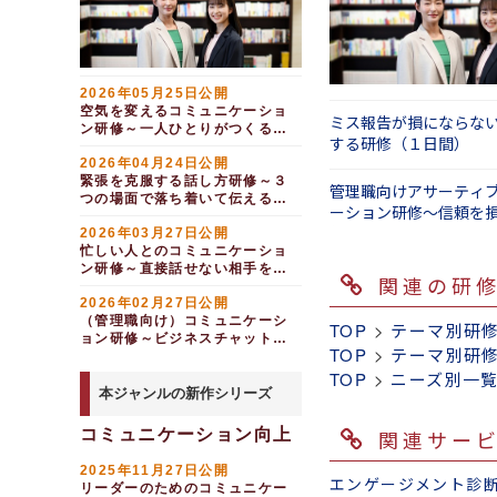
保育士向け保護者対応力
中堅社員向けで
ーズに意思疎通
店長向け研修 
向上研修～ＣＳマインドとコミ
きプログラムが
ーションで人間
ュニケーション（半日間）
より受講者の課
グループワーク
看護職・介護士向けコミ
コミュニケーシ
ュニケーション研修～基本編
グする「事前ア
で活かせるレベ
2026年05月25日公開
空気を変えるコミュニケーショ
ゲートキーパー向けコミ
ミス報告が損にならな
貴組織において
ン研修～一人ひとりがつくる心
ュニケーション研修～傾聴編
する研修（１日間）
（半日間）
理的安全性（１日間）
をご検討くださ
2026年04月24日公開
マナー・文書・電話での対応
緊張を克服する話し方研修～３
管理職向けアサーティ
ビジネスマナー研修
つの場面で落ち着いて伝える
ーション研修～信頼を
（半日間）
新入社員・新社会人向け
伝える（１日間）
2026年03月27日公開
テキストコミュニケーション研
修
忙しい人とのコミュニケーショ
ン研修～直接話せない相手を動
社会人１・２年目ステッ
関連の研
かす伝え方（１日間）
プアップ研修～周辺配慮を意識
2026年02月27日公開
した仕事の進め方
（管理職向け）コミュニケーシ
TOP
>
テーマ別研
できるビジネスパーソン
ョン研修～ビジネスチャットで
の１０の心得・行動～職場の常
TOP
>
テーマ別研
部下との意思疎通を活性化させ
識編
る編（半日間）
TOP
>
ニーズ別一
ビジネス文書研修
本ジャンルの新作シリーズ
ビジネス文書レベルアッ
プ研修～相手が唸る文書の書き
コミュニケーション向上
関連サー
方
伝わるメールの書き方研
2025年11月27日公開
エンゲージメント診
修～心地よい配慮の示し方
リーダーのためのコミュニケー