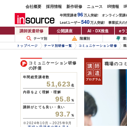
会社概要
採用情報
新作研修
ニュース
IR情報
I
96
年間受講者
万人
突破!
オンライン受講
540
Leafユーザー
万人
突破!
事業拡大の
講師派遣研修
公開講座
AI・DX推進
eラ
テーマ別
階層別
業
トップページ
テーマ別研修一覧
コミュニケーション研修
職
コミュニケーション研修
職場のコ
の評価
年間総受講者数
51,623
名
内容をよく理解・理解
95.8
％
講師がとても良い・良い
93.7
％
※2024年10月～2025年9月