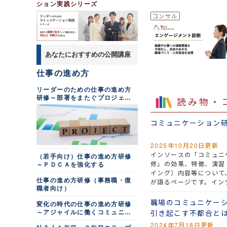
ション実践シリーズ
オペレータ向けチャット
応対研修
電話応対基礎研修
電話応対レベルアップ研
修～信頼関係を構築するトーク
スキル
あなたにおすすめの公開講座
クレーム電話対応研修
仕事の進め方
ビジネスゲームでチームワーク向上
メンバー向けチームワー
リーダーのための仕事の進め方
ク発揮研修～ビジネスゲーム
研修～部署をまたぐプロジェク
読み物・
「ドミノインテリア」
トを進める
ビジネスゲーム研修～良
好なコミュニケーションで組織
コミュニケーション
に貢献する編
新人のためのチームワー
ク向上研修
2025年10月20日更新
インソースの「コミュニ
ビジネスゲーム研修～ド
（若手向け）仕事の進め方研修
修」の効果、特徴、演習
ミノハウス「ビジョンメイキン
～ＰＤＣＡを強化する
グ・プロジェクト」
イング）内容等について
仕事の進め方研修（事務職・復
が語るページです。イン
チームワーク研修～ドミ
職者向け）
ノハウスでコミュニケーション
ミュニケーション研修」
を活性化させる（４時間）
ケーションを取る上で重
職場のコミュニケー
変化の時代の仕事の進め方研修
ビジネスゲーム研修～ド
スキルの双方が身につく
引き起こす不都合と
～アジャイルに働くコミュニケ
ミノ電鉄
ーション術
2024年7月18日更新
ビジネスゲームで学ぶ心