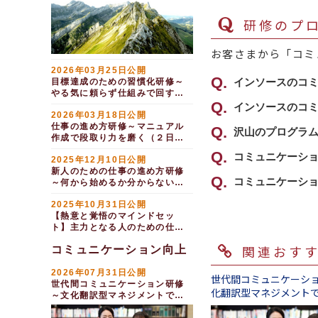
る部下を育てる
インサイドセールス養成
成功させる編
力」で困難な苦情に対処する
多様性とマネジメントを両立させた
研修～オンラインツールを駆使
い
管理職向けコミュニケー
ワークショップ研修～住
交渉力研修～クレーム交
研修のプロ
した実務レベルアップ編
ション研修～シニア人材と良好
民協働（４日間）
渉（ＢtoＢ）編
部下とのコミュニケーシ
な関係を築く編
ＣＸ向上のためのデジタ
ョン実践研修～多様化する部下
クレーム交渉力研修～お
ルマーケティング研修（１日
お客さまから「コミ
への関わり方
管理職向けコミュニケー
客さまの要望に応えWin－Win
間）
ション研修～経営層の上司や部
を成立させる
男性のための部下育成研
2026年03月25日公開
下と協働する
ＵＸ(ユーザーエクスペ
修～女性リーダーの活躍を支援
インソースのコ
目標達成のための習慣化研修～
クレーム対応研修～交渉
リエンス）研修
する
職種別コミュニケーション
やる気に頼らず仕組みで回す４
力強化編
コンテンツマーケティン
Ｚ世代の育て方研修
実践！ＣＳ・接客マナー
ステップ（１日間）
インソースのコ
インソースのコ
交渉力研修～債権回収に
グ研修～基本を学び、潜在顧客
研修～心を動かすおもてなし
2026年03月18日公開
おける対人折衝編
管理職向けコミュニケー
にアプローチする
仕事の進め方研修～マニュアル
接客英語の基本研修～外
ション研修～シニア人材と良好
コミュニケーシ
沢山のプログラ
カスタマーハラスメント
・まずは相手の
作成で段取り力を磨く（２日
Webマーケティング基
な関係を築く編
国人観光客（インバウンド）対
防止研修～自社が加害者になら
応じて組み合わ
礎研修
間）
応に備える
・より深く理解
ないために（半日間）
インソースのコ
コミュニケーシ
エイジダイバーシティ推
2025年12月10日公開
えます。
メールマーケティング基
カウンターセールス研修
進研修～年齢・世代を問わず活
・相手が理解し
新人のための仕事の進め方研修
ンを用意してお
礎研修～顧客の心をつかむ効果
躍できる組織作り
～窓口での販売を強化する
あらゆる階層・
コミュニケーシ
～何から始めるか分からないを
的なメールの作り方
年上部下の力を引き出す
営業向けアウトプット力
例えば、「コミ
解決する（１日間）
この３点をベー
①研修を実施す
マネジメント研修～承認力が未
強化研修～上司が知りたいこと
2025年10月31日公開
ケーススタディ
「コミュニケー
弊社ではコミュ
来を創る
をスマートに伝える
イズした研修を
【熱意と覚悟のマインドセッ
②コミュニケー
ただ漠然とコミ
ト】主力となる人のための仕事
チする研修を提
リーダー向けアンコンシ
製造業向け現場における
③どのような場
「少し無理なお
の進め方研修（２日間）
ャス・バイアス研修～先入観に
ホウ・レン・ソウ強化研修（半
のか？というと
以下に受講対象
関連おす
コミュニケーション向上
囚われない接し方
日間）
伝え方」
（管理職向け）ハイブリ
システム営業・ＳＥのた
ご担当者さまに
「年上の部下と
2026年07月31日公開
新人のためのア
ッドワーク運用研修～多様な働
めのお客さまとのリレーション
世代間コミュニケーシ
適のプログラム
「新人・若手と
世代間コミュニケーション研修
き方を叶える４つのポイント
構築研修
化翻訳型マネジメント
～文化翻訳型マネジメントで実
店長向け研修～コミュニ
（１日間）
次世代リーダー
現する（１日間）
ケーション力強化
例えば、「報・
上記はいずれも