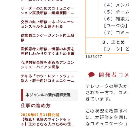
中堅～リーダー・管理職向け
合意に導く
営業・販売職向け
即興演劇からコミュニケ
（４）メン
活発な議論で職場改善につなげる
ーションやチームワークを学ぶ
リーダーのためのアサー
中堅社員向け巻き込み力
はじめてのオンライン商
リーダーのためのコミュニケー
「インプロワークショップ」
（５）チー
ファシリテーション研修
ティブコミュニケーション研修
向上研修～受け身の姿勢から脱
談研修
ション実践研修～組織展開・調
部下との関わり方を学びたい
却し、周囲に働きかける
～会議の活性化を目指す編
整編
（６）雑談
リーダーコミュニケーシ
はじめてのオンラインセ
交渉力向上研修～ネゴシエーシ
リーダーのためのアサー
調整力発揮研修～遠隔地
会議デザイン研修～心理
ョン研修～部下・後輩を動か
ールスプレゼンテーション研修
【ワーク②
ョンスキルを上達させる
し、成果へつなげる
ティブコミュニケーション研修
のメンバーをオンラインで巻き
的安全性を高め、「意見が出な
オンライン商談研修（半
込む
い」を解決する
（７）コミ
リーダーのためのコミュ
部下とのコミュニケーシ
日×３日間）
従業員エンゲージメント向上研
営業活動における交渉力を鍛えたい
ファシリテーションフォ
ニケーション実践研修～組織展
ョン実践研修～心理的安全性の
修
オンライン商談研修～ロ
３．まとめ
開・調整編
高い職場を作る
ローアップ研修（半日間）
ソリューション営業研修
ールプレイングで学ぶ商談の基
～仮説構築・ヒアリング・提案
リーダーのためのコミュ
【giraffe付き】部下と
会議改善プロジェクト研
【ワーク】
本と綿密な準備
図解思考力研修～情報の本質を
（２日間）
ニケーション実践研修～トラブ
の対話の仕方研修～相手の常識
修～自社の会議のあり方を見直
理解しわかりやすくまとめる編
リモート接客研修～オン
ル解決編
1633057
を受容する
す編
営業向けクロージング研
ラインツールを活用し、顧客に
修～成約率を上げるための引き
リーダーのためのコミュ
心理的安全性を高めるアンコン
ナラティブ・コミュニケ
ファシリテーション研修
価値を提供する
出しを増やす
ニケーション実践研修～新規開
ーション研修～双方向の物語で
～会議を円滑に進行する４つの
シャス・バイアス研修
オンライン営業研修～非
発・価値創造編
部下の内省と動機付けを促す
スキル
営業向けクロージング研
開発者コ
対面でもできる情報提供・ヒア
デキる「ホウ・レン・ソウ」～
修研修～エトス・パトス・ロゴ
住民協働を円滑に進める
部下とのコミュニケーシ
ダイバーシティ時代のモ
リング・提案のコツを学ぶ
新人・若手向けコミュニケーシ
スを強化する
ョン実践研修～多様化する部下
ノの伝え方研修～不用意な発言
ファシリテーション研修
Eメール研修～顧客満足
テレワークの導入か
ョン研修
への関わり方
を防ぐ
製造業向けケースで学ぶ
～住民との協働を考える編（２
度を高める
された一方で、コミ
交渉力向上研修
日間）
部下とのコミュニケーシ
離職防止研修～部下との
本ジャンルの新作講師派遣
チャット対応力向上研修
ョン実践研修～心理的安全性の
良好なコミュニケーションを考
きています。
法人営業研修～与信管理
行政向けファシリテータ
～要望を的確に把握し、簡潔な
高い職場を作る
える
と回収業務を学び、取引の安全
ー養成研修（半日間×３回）
文章で対応する
仕事の進め方
性を高める
傾聴力向上研修～部下の
ほめる力向上研修～心理
住民協働研修（２日間）
経営企画・本部向け
この状況を改善すべ
本音や考えを引き出す（２時
的安全性を高め、活気のある職
業務内容に適した交渉力を強化した
間）
2026年07月31日公開
場をつくる
政策形成研修～住民との
インサイドセールス導入
い
に、本研修を企画し
【熱意と覚悟のマインドセッ
協働を促進する編（２日間）
研修～非対面でも成果を出す営
コミュニケーションの取
否定しない部下指導研修
ハードクレーム対応研修
なコミュニケーショ
業手法を学ぶ
ト】主力となる人のための仕事
り方指導研修～気づかいができ
（半日間）
企画力研修～住民協働を
～「判断力」「適応力」「交渉
の進め方研修（１日間）