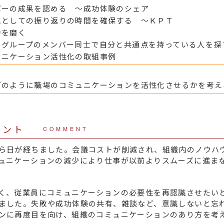
バーの成果を認める ～成功体験のシェア
ムとしての振り返りの時間を確保する ～ＫＰＴ
力を磨く
】グループのメンバー同士で自分と共通点を持っている人を探
ュニケーション活性化の取組事例
どのように職場のコミュニケーションを活性化させるかを考え
メント
COMMENT
ら日が経ちました。会議コストが削減され、組織内のノウハ
ュニケーションの減少により仕事が以前よりスムーズに進ま
く、従業員にコミュニケーションの必要性を再認識させたい
ました。失敗や成功体験の共有、雑談など、意識しないと忘
ンに再度目を向け、組織のコミュニケーションのあり方を考