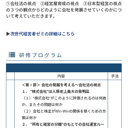
①会社法の視点 ②経営層育成の視点 ③日本型経営の視点
の３つの観点からどのように会社を発展させていくのかにつ
いて考えていただきます。
▶
次世代経営者ゼミの詳細はこちら
研修プログラム
内容
手法
＜第Ⅰ部＞ 会社の発展を考える〜会社法の視点
１． "株式会社"は人類史上最大の発明品
（１）"株式会社"がこのように評価されるのは何故
か、またその問題は何か
（２）会社と株主がWin-Winの関係を築くための方
策は何か
２． "所有と経営の分離"のもとでの会社運営ルー