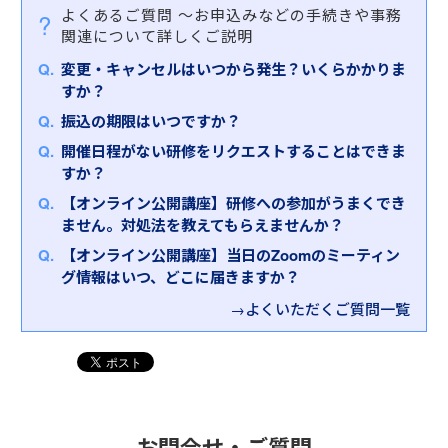
の将来を見据え、組織に有用な新しいことを実現す
の流れを４つのプロセス（①観察 ②方向付け ③
よくあるご質問
～お申込みなどの手続きや事務
また、役員・経営層としての視座・視点をコンパク
る」としたうえで、変革の具体的な進め方（変革実
決断 ④実行）で分けた、アメリカ軍の意思決定理
関連について詳しくご説明
トに学ぶものとして、「
（半日研修）役員・部長級
現の４ステップ）を学びます。 「経営」「組織の未
論です。ビジネス環境の変化が激しくなる現代で
研修～会社が役員・部長級管理職に求める視点
」も
来」という高い目線を踏まえた変革目標・計画を立
変更・キャンセルはいつから発生？いくらかかりま
は、戦略だけでなく、今まさに起こっていることに
おすすめです。
て、実行できるようになることを目指します。
すか？
対する、現場での判断力が勝敗を分けます。
ＡＩ技術導入などの技術革新、国際情勢の大きなう
本研修ではＯＯＤＡループをふまえ、刻々と変わる
振込の期限はいつですか？
ねり、大企業の急激な業績悪化事例などからもわか
状況に臨機応変に対応するには、組織はどのような
るように、現代は激動の時代といえます。このよう
開催日程がない研修をリクエストすることはできま
あり方が理想で、リーダーはどのように振る舞うべ
な社会動向の中、経営層に求められる会社の舵取り
すか？
きなのか、事例を用いた講義とワークを通じて考
は、大変難しいものとなっています。このような時
【オンライン公開講座】研修への参加がうまくでき
え、現場における実践的な活用に繋げていただきま
代には、「経営者にとっての判断軸」が必要となり
ません。対処法を教えてもらえませんか？
す。
ます。
【オンライン公開講座】当日のZoomのミーティン
本研修では、判断軸を構築していただくために、
グ情報はいつ、どこに届きますか？
「経営者としての事業観の養成」「戦略形成」「内
部統制システムの構築」「会社法のポイント」など
→よくいただくご質問一覧
を中心に講義を進め、役員・部長級管理職としての
視点を学んでいただきます。
お問合せ・ご質問