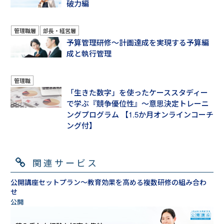
破力編
管理職層
部長・経営層
予算管理研修～計画達成を実現する予算編
成と執行管理
管理職
「生きた数字」を使ったケーススタディー
で学ぶ『競争優位性』～意思決定トレーニ
ングプログラム 【1.5か月オンラインコーチ
ング付】
関連サービス
公開講座セットプラン～教育効果を高める複数研修の組み合わ
せ