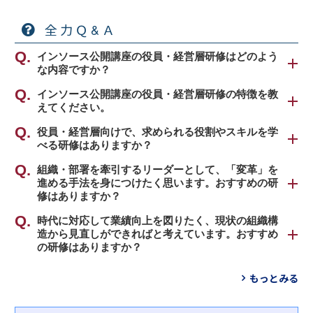
全力Ｑ&Ａ
インソース公開講座の役員・経営層研修はどのよう
な内容ですか？
弊社公開講座の役員・経営層研修は、おもに以下の
インソース公開講座の役員・経営層研修の特徴を教
えてください。
５種類のテーマでプログラムを取り揃えておりま
す。
弊社公開講座の役員・経営層研修は、
役員・経営層向けで、求められる役割やスキルを学
べる研修はありますか？
「経営の代行者として、社長の視点を身につけ、最
①役割認識、総合的に求められるスキル（業績拡
善の判断・最良の執行を行う」
「
組織・部署を牽引するリーダーとして、「変革」を
役員研修～企業経営と役員の仕事（２日間）
」を
大、変革、組織設計、リスク管理）
というコンセプトで、幅広い内容の研修をご用意し
進める手法を身につけたく思います。おすすめの研
おすすめします。
②変革リーダーシップ
ております。
修はありますか？
役員は経営代行者として、組織の利益を最優先とし
③組織設計
て考え、最善の判断・最良の執行を心がけなければ
④経営戦略、事業計画
「
時代に対応して業績向上を図りたく、現状の組織構
変革リーダー研修～人数を増やさず今のメンバー
なりません。
⑤コーポレートガバナンス
造から見直しができればと考えています。おすすめ
で変革を実現する
」をおすすめします。
本研修では、役員の仕事を「業績拡大」「新しいこ
の研修はありますか？
事業環境が想像以上のスピードで変化する現代にお
と・変革、「組織デザイン」「リスク管理」と定義
いては、「組織をまとめる調整型リーダー」より、
「
業績向上のための組織づくり研修～ＯＯＤＡルー
し、収益確保のための企業経営のポイントと「投資
もっとみる
「組織を導く変革型リーダー」が求められていま
プで目的を達成する編
」をおすすめします。
対効果」の判断軸を重点的に強化します。
す。本研修では、変革の定義を「５年後、１０年後
「ＯＯＤＡループ」とは、柔軟かつ迅速な意思決定