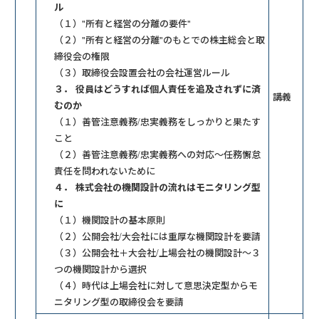
ル
（１）"所有と経営の分離の要件"
（２）"所有と経営の分離"のもとでの株主総会と取
締役会の権限
（３）取締役会設置会社の会社運営ルール
３． 役員はどうすれば個人責任を追及されずに済
講義
むのか
（１）善管注意義務/忠実義務をしっかりと果たす
こと
（２）善管注意義務/忠実義務への対応〜任務懈怠
責任を問われないために
４． 株式会社の機関設計の流れはモニタリング型
に
（１）機関設計の基本原則
（２）公開会社/大会社には重厚な機関設計を要請
（３）公開会社＋大会社/上場会社の機関設計〜３
つの機関設計から選択
（４）時代は上場会社に対して意思決定型からモ
ニタリング型の取締役会を要請