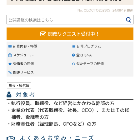
No. CEOCFO202305
24/08/19 更新
開催リクエスト受付中！
研修内容・特徴
研修プログラム
スケジュール
全力Ｑ&Ａ
受講者の評価
似たテーマの研修
関連サービス
部長・経営層
対象者
執行役員、取締役、など経営にかかわる幹部の方
企業の代表（代表取締役、社長、CEO）、またはその候
補者、後継者の方
財務責任者（経理部長、CFOなど）の方
よくあるお悩み・ニーズ