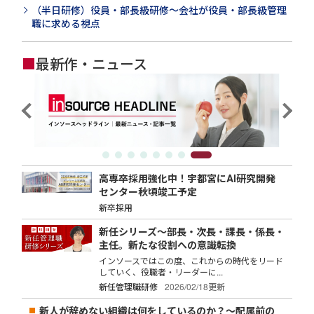
（半日研修）役員・部長級研修～会社が役員・部長級管理
職に求める視点
■
最新作・ニュース
高専卒採用強化中！宇都宮にAI研究開発
センター秋頃竣工予定
新卒採用
新任シリーズ～部長・次長・課長・係長・
主任。新たな役割への意識転換
インソースではこの度、これからの時代をリード
していく、役職者・リーダーに...
新任管理職研修
2026/02/18更新
新人が辞めない組織は何をしているのか？～配属前の