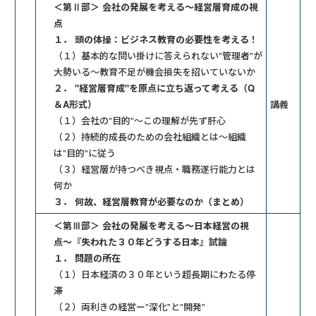
＜第Ⅱ部＞ 会社の発展を考える〜経営層育成の視
点
１． 頭の体操：ビジネス教育の必要性を考える！
（１）基本的な問い掛けに答えられない"管理者"が
⼤勢いる〜教育不⾜が機会損失を招いていないか
２． "経営層育成"を原点に立ち返って考える（Q
＆A形式）
講義
（１）会社の"目的"〜この理解が先ず肝⼼
（２）持続的成⻑のための会社組織とは〜組織
は"目的"に従う
（３）経営層が持つべき視点・職務遂行能力とは
何か
３． 何故、経営層教育が必要なのか（まとめ）
＜第Ⅲ部＞ 会社の発展を考える〜⽇本経営の視
点〜『失われた３０年どうする日本』試論
１． 問題の所在
（１）⽇本経済の３０年という超⻑期にわたる停
滞
（２）両利きの経営ー"深化"と"開発"