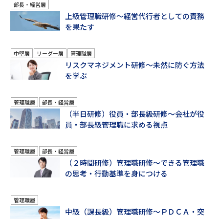
部長・経営層
上級管理職研修～経営代行者としての責務
を果たす
中堅層
リーダー層
管理職層
リスクマネジメント研修～未然に防ぐ方法
を学ぶ
管理職層
部長・経営層
（半日研修）役員・部長級研修～会社が役
員・部長級管理職に求める視点
管理職層
部長・経営層
（２時間研修）管理職研修～できる管理職
の思考・行動基準を身につける
管理職層
中級（課長級）管理職研修～ＰＤＣＡ・突