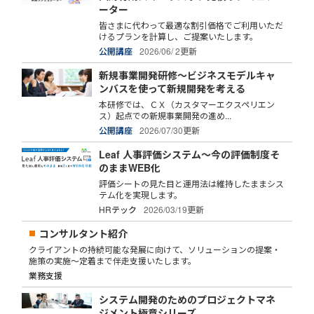
ーター
皆さまに代わって最適な割引価格でご利用いただ
けるプランを計算し、ご提案いたします。
公開講座
2026/06/ 2更新
新規事業開発研修～ビジネスモデルキャ
ンバスを使って新規開発を考える
本研修では、ＣＸ（カスタマーエクスペリエン
ス）起点での新規事業開発の進め...
公開講座
2026/07/30更新
Leaf 人事評価システム～今の評価制度そ
のままWEB化
評価シートの見た目と運用法は維持したままシス
テム化を実現します。
HRテック
2026/03/19更新
コンサルタント紹介
クライアントの持続可能な発展に向けて、ソリューションの提案・
施策の実施～定着まで伴走支援いたします。
業務支援
システム開発のためのプロジェクトマネ
ジメント極意シリーズ