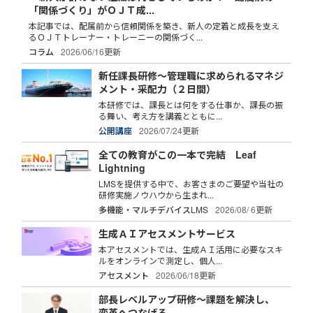
「関係づくり」がＯＪＴ成...
本記事では、配属前から信頼関係を築き、新人の定着と成長を支え
るＯＪＴトレーナー・トレーニーの関係づく...
コラム
2026/06/16更新
新任課長研修～管理職に求められるマネジ
メント・采配力（２日間）
本研修では、課長とは何をする仕事か、課長の振
る舞い、考え方を講義とともに...
公開講座
2026/07/24更新
全ての教育がこの一本で完結 Leaf
Lightning
LMSを提供する中で、お客さまのご要望や当社の
研修実施ノウハウから生まれ...
多機能・マルチデバイスLMS
2026/08/ 6更新
生成ＡＩアセスメントサービス
本アセスメントでは、生成ＡＩ活用に必要なスキ
ルをオンラインで測定し、個人...
アセスメント
2026/06/18更新
部長レベルアップ研修～課題を解決し、
変革へつなげる