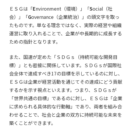
ＥＳＧは「
E
nvironment（環境）」「
S
ocial（社
会）」「
G
overnance（企業統治）」の頭文字を取っ
たものです。単なる理念ではなく、実際の経営や組織
運営に取り入れることで、企業が中長期的に成長する
ための指針となります。
また、国連が定めた「ＳＤＧｓ（持続可能な開発目
標）」とも密接に関係しています。ＳＤＧｓが国際社
会全体で達成すべき17の目標を示しているのに対し、
ＥＳＧは企業が経営活動を通じてその達成にどう貢献
するかを示す視点といえます。つまり、ＳＤＧｓが
「世界共通の目標」であるのに対し、ＥＳＧは「企業
に求められる具体的な行動軸」であり、両者を組み合
わせることで、社会と企業の双方に持続可能な未来を
築くことができます。