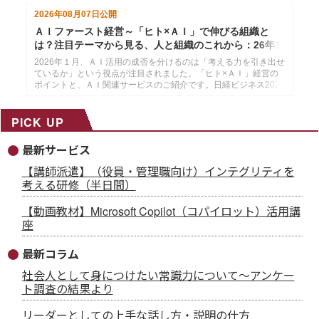
2026年08月07日
公開
ＡＩファースト経営～「ヒト×ＡＩ」で伸びる組織と
は？注目テーマから見る、人と組織のこれから：26年1
月14日配信
2026年１月、ＡＩ活用の成否を分けるのは「考える力を引き出せ
ているか」という視点が注目されました。「ヒト×ＡＩ」経営の
ポイントと、ＡＩ関連サービスのご紹介です。日経ビジネス2025
年12月29日・2026年１月５日号より作成した、インソースのメ
ールマガジン26年１月14配信分です。
PICK UP
最新サービス
【講師派遣】（役員・管理職向け）インテグリティを
考える研修（半日間）
【動画教材】Microsoft Copilot（コパイロット）活用講
座
最新コラム
社会人として身につけたい常識力について～アンケー
ト調査の結果より
リーダーとしての上手な話し方・説明の仕方