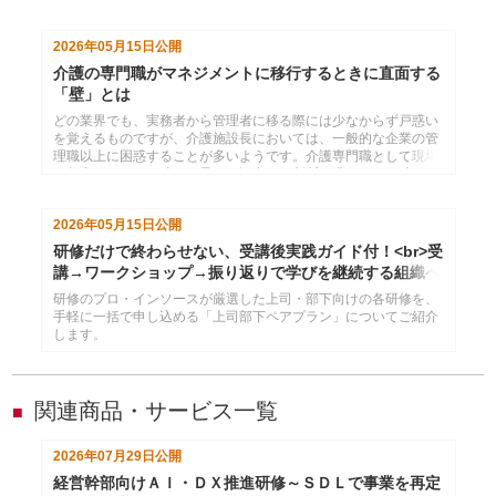
3つのテーマに整理し、管理職やオペレーターからＳＶに何が期
待されているのかを明らかにします。課題の構造を理解すること
2026年05月15日
公開
で、ＳＶを育てる研修・マネジメント設計に役立つ具体的な視点
を提供します。
介護の専門職がマネジメントに移行するときに直面する
「壁」とは
どの業界でも、実務者から管理者に移る際には少なからず戸惑い
を覚えるものですが、介護施設長においては、一般的な企業の管
理職以上に困惑することが多いようです。介護専門職として現場
で仕事をしていた時とは異なる観点での判断が求められ、時には
優先順位すらも変わってくる。本コラムでは、介護施設長が直面
しやすいマネジメント上の課題をあらためて整理し、施設運営を
2026年05月15日
公開
安定させるために押さえたい視点を解説します。
研修だけで終わらせない、受講後実践ガイド付！<br>受
講→ワークショップ→振り返りで学びを継続する組織へ
研修のプロ・インソースが厳選した上司・部下向けの各研修を、
手軽に一括で申し込める「上司部下ペアプラン」についてご紹介
します。
関連商品・サービス一覧
■
2026年07月29日
公開
経営幹部向けＡＩ・ＤＸ推進研修～ＳＤＬで事業を再定