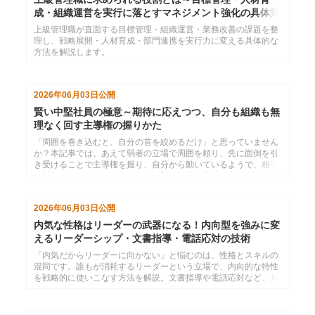
成・組織運営を実行に落とすマネジメント強化の具体策
上級管理職が直面する目標管理・組織運営・業務改善の課題を整
理し、戦略展開・人材育成・部門連携を実行力に変える具体的な
方法を解説します。
2026年06月03日
公開
賢い中堅社員の極意～期待に応えつつ、自分も組織も無
理なく回す主導権の握りかた
「周囲を巻き込むと、自分の首を絞めるだけ」と思っていません
か？本記事では、あえて弱者の立場で周囲を頼り、先に面倒を引
き受けることで主導権を握り、自分から動いているようで、相手
に動いてもらうための仕事術を解説。組織の期待に真っ向から応
えつつ、しなやかに生き残るための実戦スキルを伝授します。
2026年06月03日
公開
内気な性格はリーダーの武器になる！内向型を強みに変
えるリーダーシップ・文書指導・電話応対の技術
「内気だからリーダーに向かない」と悩むのは、性格とスキルの
混同です。誰もが消耗するリーダーという立場で、内向的な特性
を戦略的に使いこなす方法を解説。文書指導や電話応対など、具
体的な「技術」を習得し、自分らしい信頼関係の築き方を学びま
す。