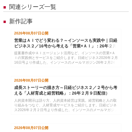
関連シリーズ一覧
■
新作記事
■
2026年08月07日
公開
営業はＡＩでどう変わる？～インソースも実践中｜日経
ビジネス２／16号から考える「営業×ＡＩ」：26年２月
24日配信
提案書作成やＡＩエージェント活用など、インソースの営業×Ａ
Ｉの実践例とサービスをご紹介します。日経ビジネス2026年２月
16日号より作成した、インソースのメールマガジン26年２月24
日配信分です。
2026年08月07日
公開
成長ストーリーの描き方～日経ビジネス２／２号から考
える「人材育成と経営戦略」：26年２月９日配信）
人的資本開示は語り方、人的資本経営は実践。経営戦略と人の取
り組みをつなぐ、人材育成サービスをご紹介します。日経ビジネ
ス2026年２月２日号より作成した、インソースのメールマガジン
26年２月９日配信分です。
2026年08月07日
公開