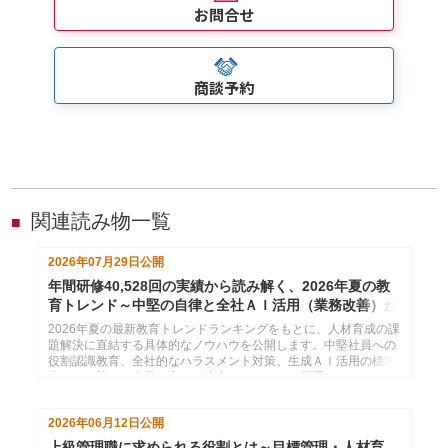
お問合せ
商談予約
関連読み物一覧
■
2026年07月29日
公開
年間研修40,528回の実績から読み解く、2026年夏の教
育トレンド～中堅の自律と全社ＡＩ活用（業務改善）が
分かれ道
2026年夏の最新教育トレンドランキングをもとに、人材育成の課
題解決に直結する具体的なノウハウを公開します。中堅社員への
役割認識教育、全社的なハラスメント対策、生成ＡＩ活用の標準
化など、勝ち組企業が密かに注力するテーマを厳選しました。自
社の研修計画にすぐ活かせるヒントをお届けします。
2026年06月12日
公開
上級管理職に求められる役割とは～目標管理・人材育