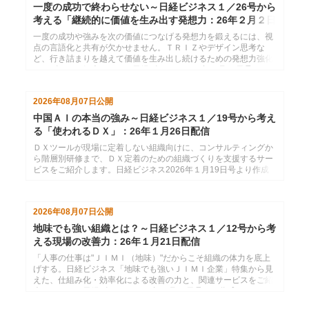
一度の成功で終わらせない～日経ビジネス１／26号から
考える「継続的に価値を生み出す発想力：26年２月２日
配信
一度の成功や強みを次の価値につなげる発想力を鍛えるには、視
点の言語化と共有が欠かせません。ＴＲＩＺやデザイン思考な
ど、行き詰まりを越えて価値を生み出し続けるための発想力強化
サービスをご紹介します。日経ビジネス2026年１月26日号より
作成した、インソースのメールマガジン26年２月２日配信分で
す。
2026年08月07日
公開
中国ＡＩの本当の強み～日経ビジネス１／19号から考え
る「使われるＤＸ」：26年１月26日配信
ＤＸツールが現場に定着しない組織向けに、コンサルティングか
ら階層別研修まで、ＤＸ定着のための組織づくりを支援するサー
ビスをご紹介します。日経ビジネス2026年１月19日号より作成
した、インソースのメールマガジン26年１月26日配信分です。
2026年08月07日
公開
地味でも強い組織とは？～日経ビジネス１／12号から考
える現場の改善力：26年１月21日配信
「人事の仕事は"ＪＩＭＩ（地味）"だからこそ組織の体力を底上
げする。日経ビジネス「地味でも強いＪＩＭＩ企業」特集から見
えた、仕組み化・効率化による改善の力と、関連サービスをご紹
介します。」日経ビジネス2026年１月12日号より作成した、イ
ンソースのメールマガジン26年１月21配信分です。