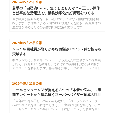
2026年05月25日
公開
若手の「自己流Excel」無くしませんか？～正しい操作
と効率的な活用法で、業務効率化の好循環をつくる
若手社員が陥りがちな「自己流Excel」に潜む２種類の問題を解
説します。手作業による時間のロスや属人化を防ぎ、組織全体の
生産性を高めるための具体的な解決策を提示します。
2026年05月25日
公開
２～５年目社員が陥りがちなお悩みTOP５～伸び悩みを
突破する
本コラムでは、社内外アンケートから見えた中堅層手前の従業員
が抱える課題TOP5を紹介し、それぞれの突破口となる具体的な
アプローチを解説します。停滞感を打破し、次のステージに進む
ためのヒントが見つかります。
2026年05月22日
公開
コールセンターＳＶが抱える３つの「本音の悩み」～事
前アンケートから読み解くスーパーバイザー育成の課題
と解決策
「自分の指導が正しいのかわからない」「ベテランオペレーター
への指導に気を遣いすぎてしまう」「育成に時間を割けない」コ
ールセンターＳＶへの事前アンケートには、こうした切実な声が
数多く寄せられました。本記事では、現場ＳＶのリアルな悩みを