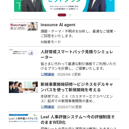
insource AI agent
課題・テーマ・不明点を分析し、最適なご提案・
ご回答をいたします。
AI検索モード
人財育成スマートパック見積りシミュレ
ーター
皆さまに代わって最適な割引価格でご利用いただ
けるプランを計算し、ご提案いたします。
公開講座
2026/06/ 2更新
新規事業開発研修～ビジネスモデルキャ
ンバスを使って新規開発を考える
本研修では、ＣＸ（カスタマーエクスペリエン
ス）起点での新規事業開発の進め...
公開講座
2026/07/30更新
Leaf 人事評価システム～今の評価制度そ
のままWEB化
評価シートの見た目と運用法は維持したままシス