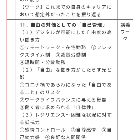
【ワーク】これまでの自身のキャリアに
おいて想定外だったことを振り返る
11．自由の対価としての「自己管理」
講義
ワー
（１）デジタルが可能にした自由度の高
ク
い働き方
①リモートワーク・在宅勤務 ②フレッ
クスタイム制 ③裁量労働制
④短時間・分散勤務
（２）「自由」な働き方がもたらす光と
影
①コロナ禍であらわになった「自由であ
ること」のリスク
②ワークライフバランスに与える影響
③働く者に求められる「自律性」
（３）レジリエンス～困難な状況に対す
る抵抗力
①感情コントロール ②自尊感情 ③自
己効力感 ④良好な人間関係