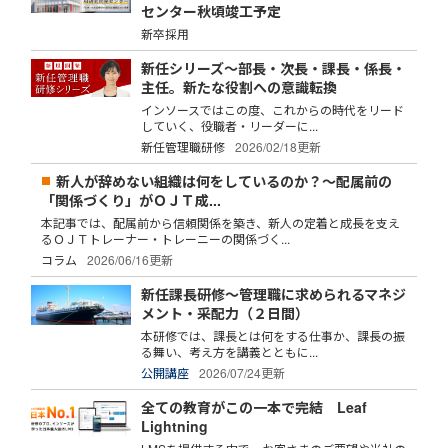
センター秋頃竣工予定
新卒採用
新任シリーズ～部長・次長・課長・係長・
主任。新たな役割への意識転換
インソースではこの度、これからの時代をリード
していく、役職者・リーダーに...
新任管理職研修
2026/02/18更新
新人が辞めない組織は何をしているのか？～配属前の
「関係づくり」がＯＪＴ成...
本記事では、配属前から信頼関係を築き、新人の定着と成長を支え
るＯＪＴトレーナー・トレーニーの関係づく...
コラム
2026/06/16更新
新任課長研修～管理職に求められるマネジ
メント・采配力（２日間）
本研修では、課長とは何をする仕事か、課長の振
る舞い、考え方を講義とともに...
公開講座
2026/07/24更新
全ての教育がこの一本で完結 Leaf
Lightning