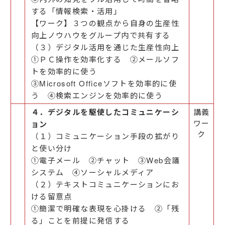
する「情報検索・活用」
【ワーク】３つの観点から自身の生産性
向上ノウハウをグループ内で共有する
（３）デジタル活用を通じた生産性向上
①ＰＣ操作を効率化する ②メールソフ
トを効率的に使う
③Microsoft Officeソフトを効率的に使
う ④検索エンジンを効率的に使う
４．デジタルを駆使したコミュニケーシ
講義
ワー
ョン
ク
（１）コミュニケーション手段の拡がり
と使い分け
①電子メール ②チャット ③Web会議
システム ④ソーシャルメディア
（２）テキストコミュニケーションにお
ける留意点
①簡潔で明確な表現を心掛ける ②「残
る」ことを前提に発信する