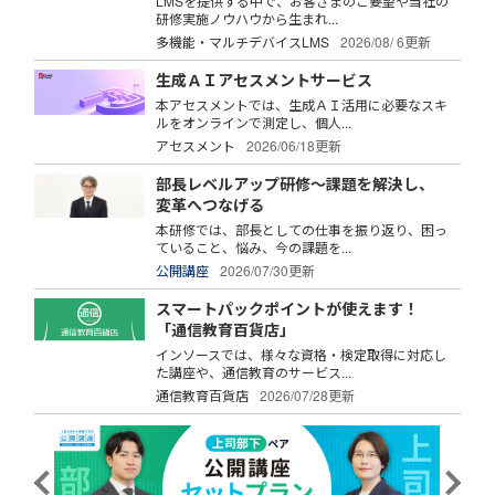
LMSを提供する中で、お客さまのご要望や当社の
研修実施ノウハウから生まれ...
多機能・マルチデバイスLMS
2026/08/ 6更新
生成ＡＩアセスメントサービス
本アセスメントでは、生成ＡＩ活用に必要なスキ
ルをオンラインで測定し、個人...
アセスメント
2026/06/18更新
部長レベルアップ研修～課題を解決し、
変革へつなげる
本研修では、部長としての仕事を振り返り、困っ
ていること、悩み、今の課題を...
公開講座
2026/07/30更新
スマートパックポイントが使えます！
「通信教育百貨店」
インソースでは、様々な資格・検定取得に対応し
た講座や、通信教育のサービス...
通信教育百貨店
2026/07/28更新