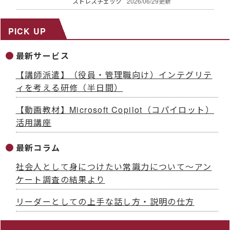
ストレスチェック
2026/06/29更新
PICK UP
最新サービス
【講師派遣】（役員・管理職向け）インテグリテ
ィを考える研修（半日間）
【動画教材】Microsoft Copilot（コパイロット）
活用講座
最新コラム
社会人として身につけたい常識力について～アン
ケート調査の結果より
リーダーとしての上手な話し方・説明の仕方