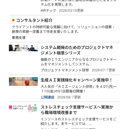
テム化を実現します。
HRテック
2026/03/19更新
コンサルタント紹介
クライアントの持続可能な発展に向けて、ソリューションの提案・
施策の実施～定着まで伴走支援いたします。
業務支援
システム開発のためのプロジェクトマネ
ジメント極意シリーズ
複数のＩＴエンジニアからなるプロジェクトチー
ムをマネジメントしてシステム...
プロジェクトマネジメント研修
2026/07/ 7更新
生成ＡＩ実践強化キャンペーン実施中！
大人気の「ＡＩエージェント研修」を４/27(月)～
７/10(金)の51日間毎日開催！
公開講座
2026/08/ 7更新
ストレスチェック支援サービス～実施か
ら職場環境改善まで
インソースのストレスチェック支援サービスをご
紹介します。本サービスでは、...