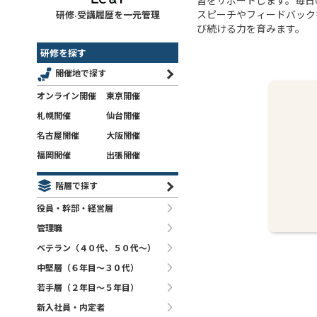
習をサポートします。毎日
スピーチやフィードバック
研修·受講履歴を一元管理
び続ける力を育みます。
研修を探す
開催地で探す
オンライン開催
東京開催
札幌開催
仙台開催
名古屋開催
大阪開催
福岡開催
出張開催
階層で探す
役員・幹部・経営層
管理職
ベテラン（４０代、５０代～）
中堅層（６年目～３０代）
若手層（２年目～５年目）
新入社員・内定者