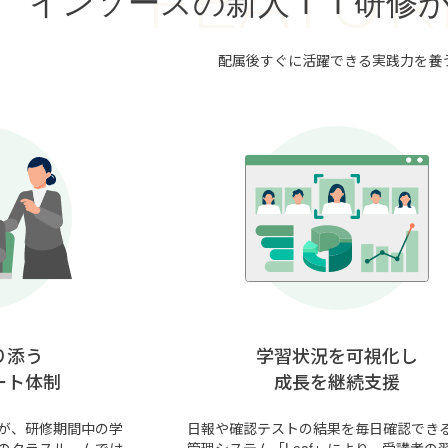
FEATUR
インソースの新人ＩＴ研修
配属後すぐに活躍できる実践力を養
り添う
学習状況を可視化し
ート体制
成長を継続支援
が、研修期間中の学
日報や確認テストの結果を毎日確認でき