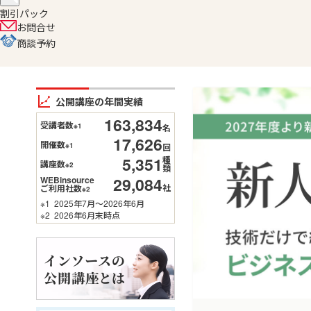
割引パック
お問合せ
商談予約
公開講座の年間実績
163,834
受講者数
※1
名
17,626
開催数
※1
回
5,351
種
講座数
※2
類
29,084
WEBinsource
社
ご利用社数
※2
※1
2025年7月～2026年6月
※2
2026年6月末時点