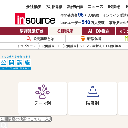
会社概要
採用情報
新作研修
ニュース
IR情報
I
96
年間受講者
万人
突破!
オンライン受講
540
Leafユーザー
万人
突破!
事業拡大の
講師派遣研修
公開講座
AI・DX推進
eラ
公開講座とは
研修会場
トップページ
公開講座
【公開講座】２０２７年新人ＩＴ研修 概要
テーマ別
階層別