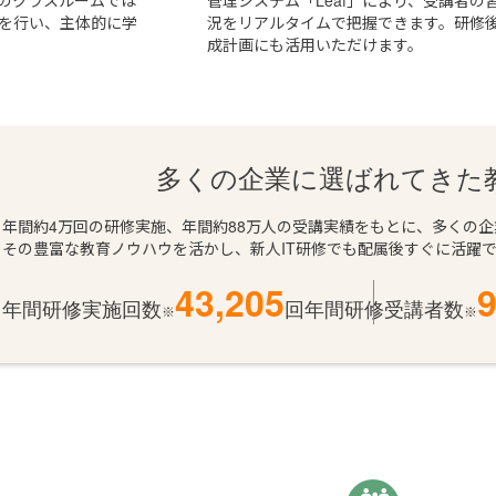
のクラスルームでは
管理システム「Leaf」により、受講者の
を行い、主体的に学
況をリアルタイムで把握できます。研修
成計画にも活用いただけます。
多くの企業に選ばれてきた
年間約4万回の研修実施、年間約88万人の受講実績をもとに、多くの
その豊富な教育ノウハウを活かし、新人IT研修でも配属後すぐに活躍
43,205
9
年間研修実施回数
回
年間研修受講者数
※
※