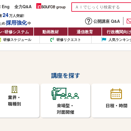
R Eng
全力Q&A
24
者
万人
突破!
公開講座 Q&A
採用強化
ため
中
ン
・
研修システム
動画教材
通信教育
行政機関向
研修スケジュール
研修リクエスト
人気ランキン
講座を探す
業界・
職種別
来場型・
日程・時間
対面開催