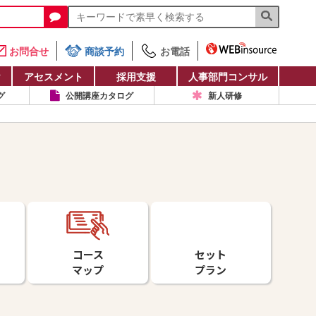
お問合せ
商談予約
お電話
け
アセスメント
採用支援
人事部門コンサル
グ
公開講座カタログ
新人研修
コース
セット
マップ
プラン