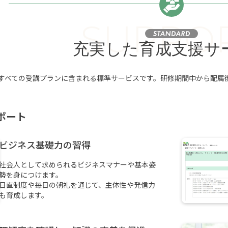
SUPPO
充実した育成支援サ
すべての受講プランに含まれる標準サービスです。研修期間中から配属
ポート
ビジネス基礎力の習得
社会人として求められるビジネスマナーや基本姿
勢を身につけます。
日直制度や毎日の朝礼を通じて、主体性や発信力
も育成します。