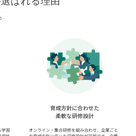
ES
が選ばれる理由
う
育成方針に合わせた
柔軟な研修設計
る学習
オンライン・集合研修を組み合わせ、企業ごと