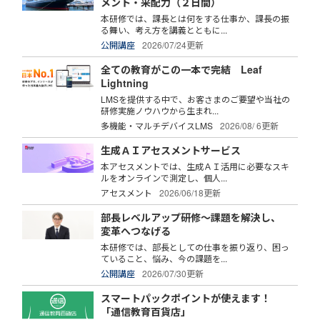
メント・采配力（２日間）
本研修では、課長とは何をする仕事か、課長の振
る舞い、考え方を講義とともに...
公開講座
2026/07/24更新
全ての教育がこの一本で完結 Leaf
Lightning
LMSを提供する中で、お客さまのご要望や当社の
研修実施ノウハウから生まれ...
多機能・マルチデバイスLMS
2026/08/ 6更新
生成ＡＩアセスメントサービス
本アセスメントでは、生成ＡＩ活用に必要なスキ
ルをオンラインで測定し、個人...
アセスメント
2026/06/18更新
部長レベルアップ研修～課題を解決し、
変革へつなげる
本研修では、部長としての仕事を振り返り、困っ
ていること、悩み、今の課題を...
公開講座
2026/07/30更新
スマートパックポイントが使えます！
「通信教育百貨店」