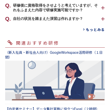
プログラムを提供しております。
や現状の課題をご教示いただければ、有益な研
可能です。
研修後に資格取得をさせようと考えていますが、そ
修内容をご提案いたします。下記のＵＲＬより
れをふまえた内容で研修実施可能ですか？
PCの操作方法を学ぶだけであれば、PC専門の
事前アンケートをダウンロードし、ご記入のう
「レベル感に合わせて２クラスに分けた方が研
スクールや書籍を読むといった学習でも十分で
柔軟に盛り込ませていただきます。
自社の状況を踏まえた演習は作れますか？
え、お問合せいただけますと、スムーズにご案
修効果は高い」というのはご想像できると思い
す。しかし現場で実際に求められるのは「求め
テキストをカスタマイズしてＭＯＳ等の内容を
内ができますので、是非ご活用・ご協力くださ
ますが、会場やコスト面などからどうしてもま
可能です。
られるアウトプットを実行するためのスキル」
もっとみる
組み込むこともできますが、テキストと併せて
い。
とめて実施したい、ということはよくあるので
これまでにも様々な状況のお客さまからご相談
ではないでしょうか。
問題集等の研修後の学習ツールを受講者さまに
はないでしょうか。事実、「レベル感がバラバ
をいただきました。例えば、「業務で使うパワ
配布いただき、研修後も試験勉強を行っている
【事前アンケート】MicrosoftOfficeスキル
関連おすすめ研修
ラの受講者を１クラスにまとめて実施」という
ーポイント資料を研修の中で作成させたい」や
例えば、「グラフを作成してください」という
お客さまが多くいらっしゃいます。
内容でご発注いただくことはよくあります。
「自社のデータを実際に使用してピポットテー
依頼があった時に、ただグラフを作成すること
（新入社員・新社会人向け）GoogleWorkspace活用研修（１日
その場合は、下記２パターンのように進行する
ブルを作成させたい」といった要望を反映した
は説明書を見れば容易くできるでしょう。しか
間）
ことが多いです。
プログラムを実施いたしました。まずはお気軽
し「見やすく、分析がしやすいグラフを作成す
にご相談ください。
る」という目的があった場合には、それがどの
【パターン１】受講者レベルは「苦手な方」へ
ようなものかイメージしたうえで作成する必要
焦点をあて、研修目的を「底上げ」として実施
があります。研修ではそういった「目的のため
→得意な方は「苦手な方へ教える側に回っても
の具体的な活用方法」を習得します。
らう（自身の理解を深める効果がある）」、も
しくは「自習問題をひたすら解いてもらう（自
具体的にどんなアプリケーションを使い、何が
身の実践力が高まる）」ということで対応
できるようになりたいのかをお聞かせいただけ
れば、貴社の目的に合ったプログラムをご提案
【パターン２】受講者レベルを「ある程度使え
させていただきます。まずはご相談ください。
【内定者セミナー】データ集計実務に役立つExcel（２時間）