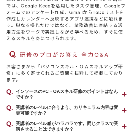
では、Google Keepを活用したタスク管理、Googleフ
ォームでのアンケート作成、GmailからToDoリストを
作成しカレンダーへ反映するアプリ連携などに触れま
す。単なる操作だけではなく、業務改善に直結する活
用方法をワークで実践しながら学べるため、すぐに使
えるスキルを身につけられます。
研修のプロがお答え 全力Q&A
お客さまから「パソコンスキル・ＯＡスキルアップ研
修」に多く寄せられるご質問を抜粋して掲載しており
ます。
インソースのPC・OAスキル研修のポイントはなん
ですか？
インソースの研修では「この機能やスキルを使
受講者のレベルに合うよう、カリキュラム内容は変
更可能ですか？
えると、こんなことができるようになる」とい
う現場での活用方法を示しながら研修を行って
可能です。
受講者のレベル感がバラバラです。同じクラスで受
いきます。そのためPCを操作する演習を交えた
講させることはできますか？
事前に、受講者の皆さまのＯＡスキルのレベル