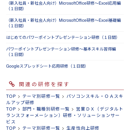
当にご相談くださいませ。受講者のレベル感に
（新入社員・新社会人向け）MicrosoftOffice研修～Excel応用編
（１日間）
合わせて最適なパターンをご提案いたします。
（新入社員・新社会人向け）MicrosoftOffice研修～Excel基礎編
（１日間）
はじめてのパワーポイントプレゼンテーション研修（１日間）
パワーポイントプレゼンテーション研修～基本スキル習得編
（１日間）
Googleスプレッドシート応用研修（１日間）
関連の研修を探す
TOP
>
テーマ別研修一覧
>
パソコンスキル・ＯＡスキ
ルアップ研修
TOP
>
部門・職種別研修一覧
>
営業ＤＸ（デジタルト
ランスフォーメーション）研修・ソリューションサー
ビス
TOP
>
テーマ別研修一覧
>
生産性向上研修