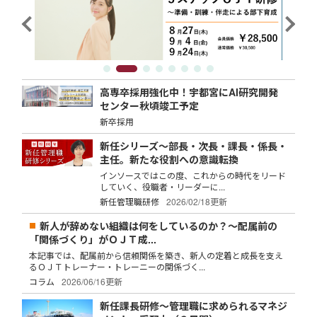
高専卒採用強化中！宇都宮にAI研究開発
センター秋頃竣工予定
新卒採用
新任シリーズ～部長・次長・課長・係長・
主任。新たな役割への意識転換
インソースではこの度、これからの時代をリード
していく、役職者・リーダーに...
新任管理職研修
2026/02/18更新
新人が辞めない組織は何をしているのか？～配属前の
「関係づくり」がＯＪＴ成...
本記事では、配属前から信頼関係を築き、新人の定着と成長を支え
るＯＪＴトレーナー・トレーニーの関係づく...
コラム
2026/06/16更新
新任課長研修～管理職に求められるマネジ