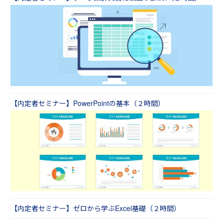
る、もしくは得意な方」へ焦点をあて、研修目
的を「現場ですぐに使えるレベルに引き上げ
る」として実施
→苦手な方は「アシスタント講師がほぼマンツ
ーマンでフォローする」「残念ながら少し置い
ていくイメージで進行する」ということで対応
上記２つのパターンであれば【パターン１】で
の実施を基本的にはおすすめいたします。
【内定者セミナー】PowerPointの基本（２時間）
得意な方は「本当に理解できていること・でき
ないことの明確化」「言語化する難しさの実
感」、苦手な方は「できる機能が分かる・使え
るようになる」「分からないときに誰を頼りに
すればよいかが分かる（同期には一番質問しや
すい）」、といった効果が期待できるからで
す。
ただし、やはり目的あっての研修です。貴社の
研修目的によっては【パターン２】のほうがお
【内定者セミナー】ゼロから学ぶExcel基礎（２時間）
すすめの場合もあります。この点はぜひ営業担