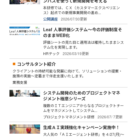
ンバスを使って新規開発を考える
本研修では、ＣＸ（カスタマーエクスペリエン
ス）起点での新規事業開発の進め...
公開講座
2026/07/30更新
Leaf 人事評価システム～今の評価制度そ
のままWEB化
評価シートの見た目と運用法は維持したままシス
テム化を実現します。
HRテック
2026/03/19更新
コンサルタント紹介
クライアントの持続可能な発展に向けて、ソリューションの提案・
施策の実施～定着まで伴走支援いたします。
業務支援
システム開発のためのプロジェクトマネ
ジメント極意シリーズ
複数のＩＴエンジニアからなるプロジェクトチー
ムをマネジメントしてシステム...
プロジェクトマネジメント研修
2026/07/ 7更新
生成ＡＩ実践強化キャンペーン実施中！
大人気の「ＡＩエージェント研修」を４/27(月)～