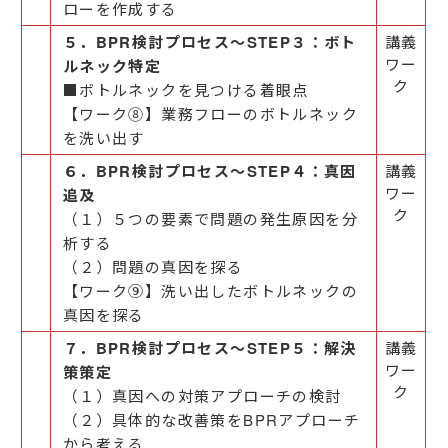
ローを作成する
５．BPR検討プロセス～STEP３：ボト
講義
ワー
ルネック特定
ク
■ボトルネックを見つける着眼点
【ワーク⑧】業務フローのボトルネック
を洗い出す
６．BPR検討プロセス～STEP４：真因
講義
ワー
追及
ク
（１）５つの要素で問題の発生原因を分
析する
（２）問題の真因を探る
【ワーク⑨】洗い出したボトルネックの
真因を探る
７．BPR検討プロセス～STEP５：解決
講義
ワー
策策定
ク
（１）真因への対策アプローチの検討
（２）具体的な改善策をBPRアプローチ
から考える