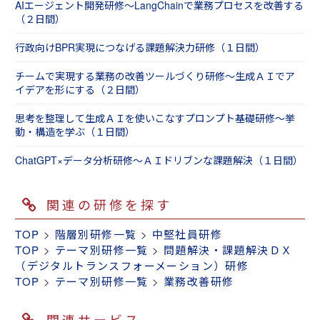
AIエージェント開発研修～LangChainで業務プロセスを改善する
（２日間）
行政向けBPR実現につなげる課題解決力研修（１日間）
チームで実現する業務の改善ツールづくり研修～生成ＡＩでア
イデアを形にする（２日間）
思考を整理して生成ＡＩを使いこなすプロンプト基礎研修～挙
動・構造を学ぶ（１日間）
ChatGPT×データ分析研修～ＡＩドリブンな課題解決（１日間）
関連の研修を探す
TOP
>
階層別研修一覧
>
中堅社員研修
TOP
>
テーマ別研修一覧
>
問題解決・課題解決ＤＸ
（デジタルトランスフォーメーション）研修
TOP
>
テーマ別研修一覧
>
業務改善研修
関連サービス