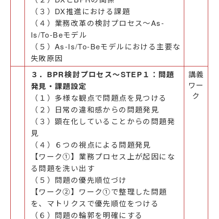
（３）DX推進における課題
（４）業務改革の検討プロセス～As-
Is/To-Beモデル
（５）As-Is/To-Beモデルにおける主要な
失敗原因
３．BPR検討プロセス～STEP１：問題
講義
ワー
発見・課題設定
ク
（１）多様な観点で問題点を見つける
（２）日常の違和感からの問題発見
（３）顕在化していることからの問題発
見
（４）６つの視点による問題発見
【ワーク①】業務プロセス上が起因にな
る問題を洗い出す
（５）問題の優先順位づけ
【ワーク②】ワーク①で整理した問題
を、マトリクスで優先順位をつける
（６）問題の輪郭を明確にする