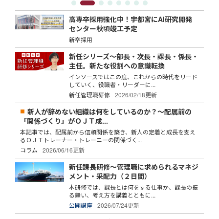
高専卒採用強化中！宇都宮にAI研究開発
センター秋頃竣工予定
新卒採用
新任シリーズ～部長・次長・課長・係長・
主任。新たな役割への意識転換
インソースではこの度、これからの時代をリード
していく、役職者・リーダーに...
新任管理職研修
2026/02/18更新
新人が辞めない組織は何をしているのか？～配属前の
「関係づくり」がＯＪＴ成...
本記事では、配属前から信頼関係を築き、新人の定着と成長を支え
るＯＪＴトレーナー・トレーニーの関係づく...
コラム
2026/06/16更新
新任課長研修～管理職に求められるマネジ
メント・采配力（２日間）
本研修では、課長とは何をする仕事か、課長の振
る舞い、考え方を講義とともに...
公開講座
2026/07/24更新