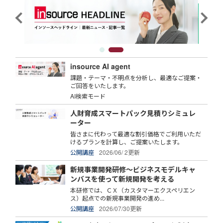
insource AI agent
課題・テーマ・不明点を分析し、最適なご提案・
ご回答をいたします。
AI検索モード
人財育成スマートパック見積りシミュレ
ーター
皆さまに代わって最適な割引価格でご利用いただ
けるプランを計算し、ご提案いたします。
公開講座
2026/06/ 2更新
新規事業開発研修～ビジネスモデルキャ
ンバスを使って新規開発を考える
本研修では、ＣＸ（カスタマーエクスペリエン
ス）起点での新規事業開発の進め...
公開講座
2026/07/30更新