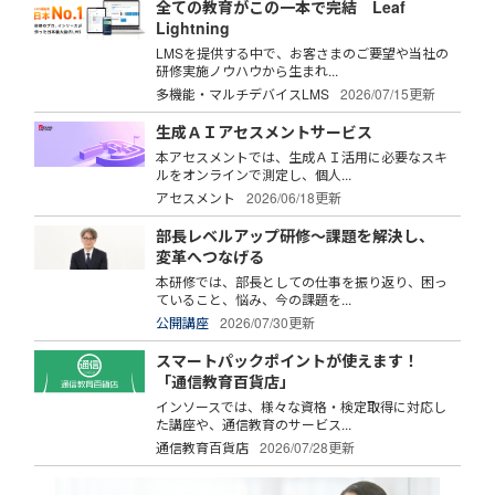
全ての教育がこの一本で完結 Leaf
Lightning
LMSを提供する中で、お客さまのご要望や当社の
研修実施ノウハウから生まれ...
多機能・マルチデバイスLMS
2026/07/15更新
生成ＡＩアセスメントサービス
本アセスメントでは、生成ＡＩ活用に必要なスキ
ルをオンラインで測定し、個人...
アセスメント
2026/06/18更新
部長レベルアップ研修～課題を解決し、
変革へつなげる
本研修では、部長としての仕事を振り返り、困っ
ていること、悩み、今の課題を...
公開講座
2026/07/30更新
スマートパックポイントが使えます！
「通信教育百貨店」
インソースでは、様々な資格・検定取得に対応し
た講座や、通信教育のサービス...
通信教育百貨店
2026/07/28更新