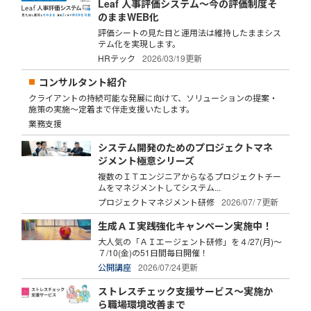
Leaf 人事評価システム～今の評価制度そ
のままWEB化
評価シートの見た目と運用法は維持したままシス
テム化を実現します。
HRテック
2026/03/19更新
コンサルタント紹介
クライアントの持続可能な発展に向けて、ソリューションの提案・
施策の実施～定着まで伴走支援いたします。
業務支援
システム開発のためのプロジェクトマネ
ジメント極意シリーズ
複数のＩＴエンジニアからなるプロジェクトチー
ムをマネジメントしてシステム...
プロジェクトマネジメント研修
2026/07/ 7更新
生成ＡＩ実践強化キャンペーン実施中！
大人気の「ＡＩエージェント研修」を４/27(月)～
７/10(金)の51日間毎日開催！
公開講座
2026/07/24更新
ストレスチェック支援サービス～実施か
ら職場環境改善まで