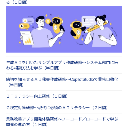
る（１日間）
生成ＡＩを用いたサンプルアプリ作成研修～システム部門に伝
わる相談方法を学ぶ（半日間）
締切を知らせるＡＩ秘書作成研修～CopilotStudioで業務自動化
（半日間）
ＩＴリテラシー向上研修（１日間）
Ｇ検定対策研修～現代に必須のＡＩリテラシー（２日間）
業務改善アプリ開発体験研修～ノーコード／ローコードで学ぶ
開発の進め方（１日間）