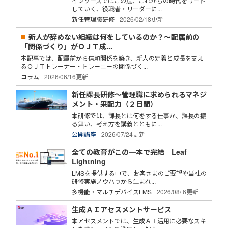
インソースではこの度、これからの時代をリード
していく、役職者・リーダーに...
新任管理職研修
2026/02/18更新
新人が辞めない組織は何をしているのか？～配属前の
「関係づくり」がＯＪＴ成...
本記事では、配属前から信頼関係を築き、新人の定着と成長を支え
るＯＪＴトレーナー・トレーニーの関係づく...
コラム
2026/06/16更新
新任課長研修～管理職に求められるマネジ
メント・采配力（２日間）
本研修では、課長とは何をする仕事か、課長の振
る舞い、考え方を講義とともに...
公開講座
2026/07/24更新
全ての教育がこの一本で完結 Leaf
Lightning
LMSを提供する中で、お客さまのご要望や当社の
研修実施ノウハウから生まれ...
多機能・マルチデバイスLMS
2026/08/ 6更新
生成ＡＩアセスメントサービス
本アセスメントでは、生成ＡＩ活用に必要なスキ