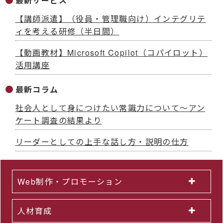
最新サービス
【講師派遣】（役員・管理職向け）インテグリテ
ィを考える研修（半日間）
【動画教材】Microsoft Copilot（コパイロット）
活用講座
最新コラム
社会人として身につけたい常識力について～アン
ケート調査の結果より
リーダーとしての上手な話し方・説明の仕方
Web制作・プロモーション
人材育成