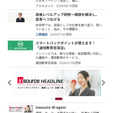
ルをオンラインで測定し、個人...
アセスメント
2026/06/18更新
部長レベルアップ研修～課題を解決し、
変革へつなげる
本研修では、部長としての仕事を振り返り、困っ
ていること、悩み、今の課題を...
公開講座
2026/07/30更新
スマートパックポイントが使えます！
「通信教育百貨店」
インソースでは、様々な資格・検定取得に対応し
た講座や、通信教育のサービス...
通信教育百貨店
2026/07/28更新
insource AI agent
課題・テーマ・不明点を分析し、最適なご提案・