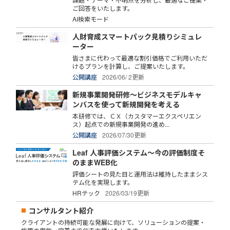
ご回答をいたします。
AI検索モード
人財育成スマートパック見積りシミュレ
ーター
皆さまに代わって最適な割引価格でご利用いただ
けるプランを計算し、ご提案いたします。
公開講座
2026/06/ 2更新
新規事業開発研修～ビジネスモデルキャ
ンバスを使って新規開発を考える
本研修では、ＣＸ（カスタマーエクスペリエン
ス）起点での新規事業開発の進め...
公開講座
2026/07/30更新
Leaf 人事評価システム～今の評価制度そ
のままWEB化
評価シートの見た目と運用法は維持したままシス
テム化を実現します。
HRテック
2026/03/19更新
コンサルタント紹介
クライアントの持続可能な発展に向けて、ソリューションの提案・