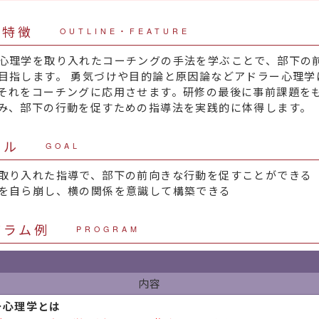
・特徴
OUTLINE・FEATURE
心理学を取り入れたコーチングの手法を学ぶことで、部下の
目指します。 勇気づけや目的論と原因論などアドラー心理学
それをコーチングに応用させます。研修の最後に事前課題を
み、部下の行動を促すための指導法を実践的に体得します。
ール
GOAL
取り入れた指導で、部下の前向きな行動を促すことができる
を自ら崩し、横の関係を意識して構築できる
グラム例
PROGRAM
内容
ー心理学とは