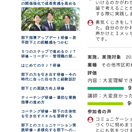
いけるのかがわ
の関係強化で成長実感を高める
論で考えること
する際に実践し
勇気くじきをし
た。自分のかか
声かけとＩメッ
部下指導アップデート研修～若
です。
手部下との距離感をつかむ
５つのステップで進めるＯＪＴ
実施、実施対象
2
研修～リーダー・管理職の部下
指導
業種
その他市区町
はじめてのＯＪＴ研修
評価
部下の力を引き出す研修～今の
内容：大変理解で
時代に合った任せ方と経験設計
部下との面談力向上研修
講師：大変良かっ
ティーチング研修～適切な業務
9
指導の進め方
参加者の声
コーチング研修～部下の主体性
を引き出すスキルを習得する
コミュニケーシ
づくりに努めま
部下とのコミュニケーション実
とにも気をつけ
践研修～多様化する部下への関