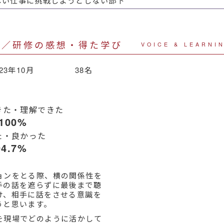
しい仕事に挑戦しようとしない部下
声／研修の感想・得た学び
VOICE & LEARNI
023年10月 38名
きた・理解できた
100%
た・良かった
94.7%
ョンをとる際、横の関係性を
手の話を遮らずに最後まで聴
け、相手に話をさせる意識を
うと思います。
を現場でどのように活かして