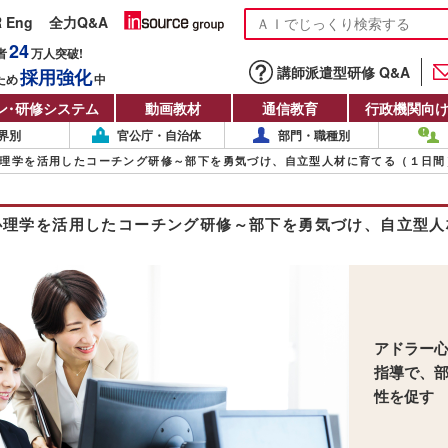
R Eng
全力Q&A
24
者
万人
突破!
講師派遣型研修 Q&A
採用強化
ため
中
ン
・
研修システム
動画教材
通信教育
行政機関向
界別
官公庁・自治体
部門・職種別
理学を活用したコーチング研修～部下を勇気づけ、自立型人材に育てる（１日間
心理学を活用したコーチング研修～部下を勇気づけ、自立型人
アドラー
指導で、
性を促す