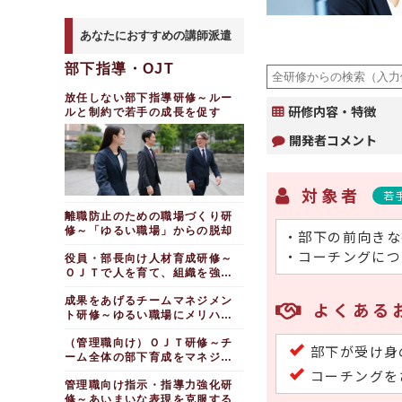
あなたにおすすめの講師派遣
部下指導・OJT
放任しない部下指導研修～ルー
研修内容・特徴
ルと制約で若手の成長を促す
開発者コメント
対象者
若
離職防止のための職場づくり研
修～「ゆるい職場」からの脱却
・部下の前向きな
・コーチングにつ
役員・部長向け人材育成研修～
ＯＪＴで人を育て、組織を強く
する
成果をあげるチームマネジメン
よくある
ト研修～ゆるい職場にメリハリ
を取り戻す
（管理職向け）ＯＪＴ研修～チ
部下が受け身
ーム全体の部下育成をマネジメ
ントする
コーチングを
管理職向け指示・指導力強化研
修～あいまいな表現を克服する