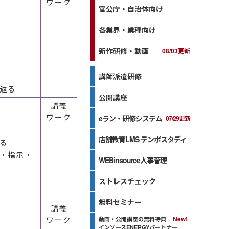
ワーク
官公庁・自治体向け
各業界・業種向け
新作研修・動画
08/03更新
講師派遣研修
返る
公開講座
講義
ワーク
eラン・研修システム
07/29更新
店舗教育LMS テンポスタディ
る
・指示・
WEBinsource人事管理
ストレスチェック
無料セミナー
講義
ワーク
動画・公開講座の無料特典
インソースENERGYパートナー