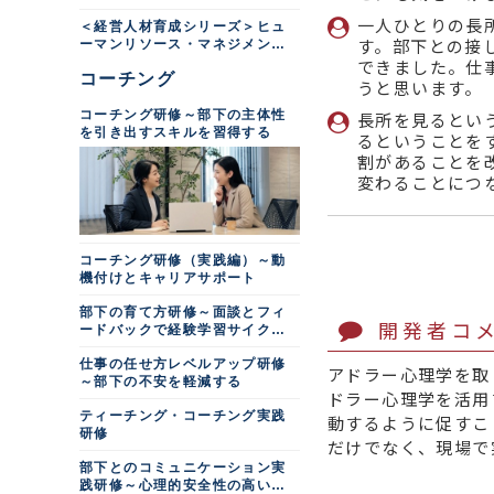
わり方
一人ひとりの長
＜経営人材育成シリーズ＞ヒュ
す。部下との接
ーマンリソース・マネジメント
研修
できました。仕
コーチング
うと思います。
コーチング研修～部下の主体性
長所を見るとい
を引き出すスキルを習得する
るということを
割があることを
変わることにつ
コーチング研修（実践編）～動
機付けとキャリアサポート
部下の育て方研修～面談とフィ
開発者コ
ードバックで経験学習サイクル
を回す
仕事の任せ方レベルアップ研修
アドラー心理学を取
～部下の不安を軽減する
ドラー心理学を活用
ティーチング・コーチング実践
動するように促すこ
研修
だけでなく、現場で
部下とのコミュニケーション実
践研修～心理的安全性の高い職