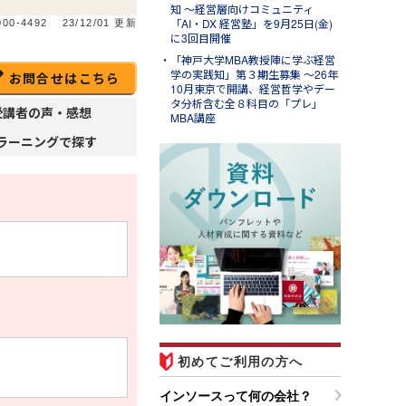
知 ～経営層向けコミュニティ
「AI・DX 経営塾」を9月25日(金)
00-4492
23/12/01 更新
に3回目開催
「神戸大学MBA教授陣に学ぶ経営
学の実践知」第３期生募集 ～26年
お問合せはこちら
10月東京で開講、経営哲学やデー
タ分析含む全８科目の「プレ」
受講者の声・感想
MBA講座
ラーニングで探す
ug.07
ンソースブログ「東へ西
」
ラム「調べる時間を短縮する
Ｉエージェント活用事例４選
営業準備・移動判断・備品購
を効率化する」のご紹介
初めてご利用の方へ
インソースって何の会社？