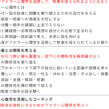
がアドラー心理学を活用して、物事を捉えられるようになる＞
ラー心理学とは
づけ～自分自身に困難を乗り越えるための活力を与える
体感覚～他者への貢献を大切にする
の分離～相手の課題に土足で入らない
感と優越感～劣等感は理想の自分との比較で生まれる
論と原因論～目的論で考え、未来に目を向ける
自身がアドラー心理学を活用して物事を捉えられているか振り
後輩との関係を考える
グを行う際に最も重要な、部下との関係性を再認識する＞
との関係性を振り返る
以下のキーワードで部下が自分に抱いている認識や感情を考え
・優しい・介入・怒る・叱る・ほめる・注意・ダメ出し・放置
・自由・支援・相談・感謝
との関係性を横の関係で捉える
的態度で相手の話を聴く
ー心理学を活用したコーチング
関係性を良好にするためのアドラー心理学を学ぶ＞