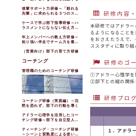
後輩サポート力研修～「頼れる
研修内容
先輩」に求められる３つのスキ
ル
ケースで学ぶ部下指導研修～ハ
本研修ではアドラー
ラスメントにならない伝え方を
るようになることを
学ぶ
年上メンバーへの教え方研修～
をおさえたうえで、
粘り強い伴走でチーム力を最大
ススタディに取り組
化する
（営業向け）部下の育て方研修
研修のゴ
コーチング
管理職のためのコーチング研修
①アドラー心理学を
②部下との縦の関係
研修プロ
コーチング研修（実践編）～沈
黙を恐れず、部下の行動を導く
アドラー心理学を活用したコー
チング研修～部下を自立型人材
に育てる
ティーチング・コーチング研修
１．アドラ
～シーンと習熟度による使い分