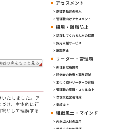
アセスメント
選抜者教育の導入
管理職向けアセスメント
採用・離職防止
活躍してくれる人材の採用
採用支援サービス
離職防止
リーダー・管理職
講者の声をもっと見る
新任管理職研修
評価者の教育と事務軽減
変化に強いリーダーの育成
管理職の意識・スキル向上
発いたしました。ア
次世代経営者育成
気づけ、主体的に行
業績向上
知識として理解する
組織風土・マインド
内向型人材の活用
若手の主体的発揮