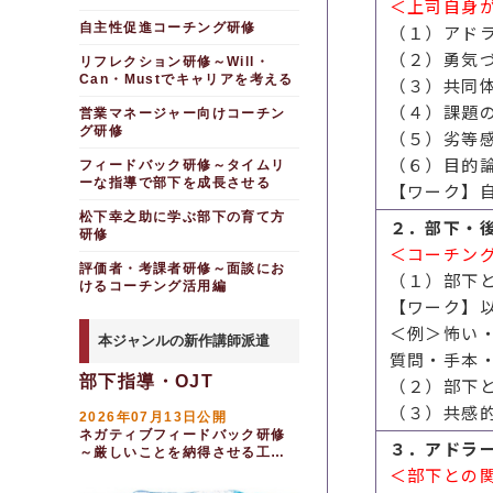
＜上司自身
け
自主性促進コーチング研修
（１）アド
（２）勇気
リフレクション研修～Will・
Can・Mustでキャリアを考える
（３）共同
（４）課題
営業マネージャー向けコーチン
グ研修
（５）劣等
（６）目的
フィードバック研修～タイムリ
ーな指導で部下を成長させる
【ワーク】
松下幸之助に学ぶ部下の育て方
２．部下・
研修
＜コーチン
評価者・考課者研修～面談にお
（１）部下
けるコーチング活用編
【ワーク】
＜例＞怖い
本ジャンルの新作講師派遣
質問・手本
部下指導・OJT
（２）部下
（３）共感
2026年07月13日公開
ネガティブフィードバック研修
３．アドラ
～厳しいことを納得させる工夫
（１日間）
＜部下との