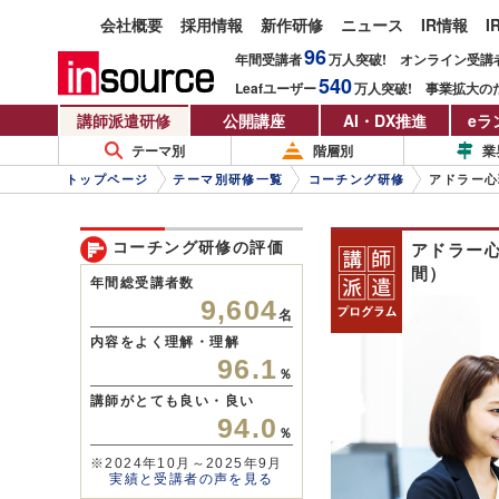
会社概要
採用情報
新作研修
ニュース
IR情報
I
96
年間受講者
万人
突破!
オンライン受講
540
Leafユーザー
万人
突破!
事業拡大の
講師派遣研修
公開講座
AI・DX推進
eラ
テーマ別
階層別
業
トップページ
テーマ別研修一覧
コーチング研修
アドラー心
コーチング研修の評価
アドラー
間）
年間総受講者数
9,604
名
内容をよく理解・理解
96.1
％
講師がとても良い・良い
94.0
％
※2024年10月～2025年9月
実績と受講者の声を見る