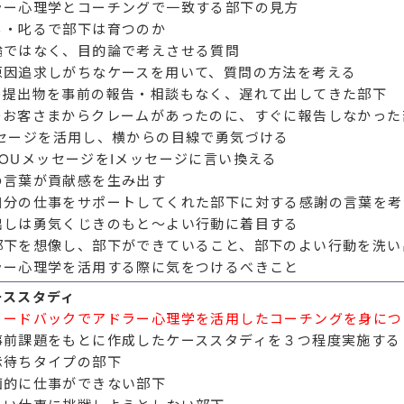
ラー心理学とコーチングで一致する部下の見方
る・叱るで部下は育つのか
論ではなく、目的論で考えさせる質問
原因追求しがちなケースを用いて、質問の方法を考える
＞提出物を事前の報告・相談もなく、遅れて出してきた部下
＞お客さまからクレームがあったのに、すぐに報告しなかった
ッセージを活用し、横からの目線で勇気づける
OUメッセージをIメッセージに言い換える
の言葉が貢献感を生み出す
自分の仕事をサポートしてくれた部下に対する感謝の言葉を考
出しは勇気くじきのもと～よい行動に着目する
部下を想像し、部下ができていること、部下のよい行動を洗い
ラー心理学を活用する際に気をつけるべきこと
ーススタディ
ィードバックでアドラー心理学を活用したコーチングを身につ
事前課題をもとに作成したケーススタディを３つ程度実施する
示待ちタイプの部下
画的に仕事ができない部下