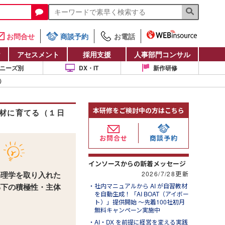
お問合せ
商談予約
お電話
け
アセスメント
採用支援
人事部門コンサル
ニーズ別
DX・IT
新作研修
）
本研修をご検討中の方はこちら
材に育てる（１日
お問合せ
商談予約
インソースからの新着メッセージ
2026/7/28更新
心理学を取り入れた
社内マニュアルから AI が自習教材
部下の積極性・主体
を自動生成！「AI BOAT（アイボー
ト）」提供開始 ～先着100社初月
無料キャンペーン実施中
AI・DX を前提に経営を変える実践