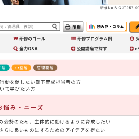
研修No.B OJT257-00
研修のゴール
研修プログラム例
全力Q&A
公開講座で探す
e
手層
中堅層
管理職層
A
イ
行動を促したい部下育成担当者の方
へ
いて学びたい方
コ
Ａ
～
お悩み・ニーズ
入
の姿勢のため、主体的に動けるように育成したい
さらに良いものにするためのアイデアを得たい