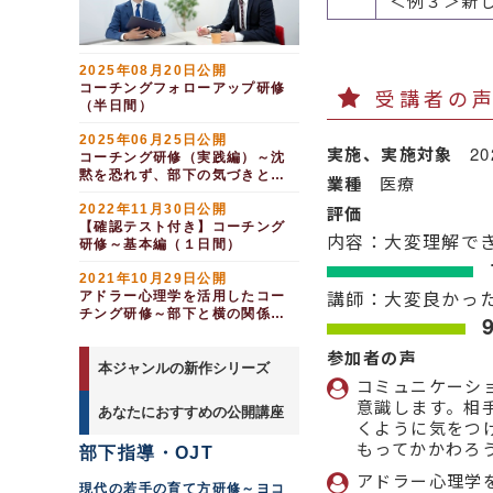
＜例３＞新
2025年08月20日公開
コーチングフォローアップ研修
受講者の
（半日間）
2025年06月25日公開
実施、実施対象
2
コーチング研修（実践編）～沈
黙を恐れず、部下の気づきと行
業種
医療
動を導く（１日間）
2022年11月30日公開
評価
【確認テスト付き】コーチング
内容：大変理解で
研修～基本編（１日間）
2021年10月29日公開
講師：大変良かっ
アドラー心理学を活用したコー
チング研修～部下と横の関係を
築き、勇気づける（半日間）
参加者の声
本ジャンルの新作シリーズ
コミュニケーシ
意識します。相
あなたにおすすめの公開講座
くように気をつ
もってかかわろ
部下指導・OJT
アドラー心理学
現代の若手の育て方研修～ヨコ