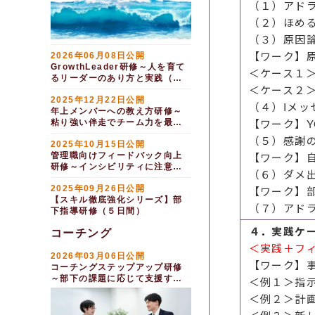
（１）アド
（２）ほめ
（３）原因
【ワーク】
2026年06月08日公開
GrowthLeader研修～人を育て
＜ケース１
るリーダーのあり方と実践（１
＜ケース２
日間）
2025年12月22日公開
（４）Iメ
年上メンバーへの教え方研修～
【ワーク】Y
粘り強い伴走でチーム力を最大
化する（１日間）
（５）感謝
2025年10月15日公開
【ワーク】
管理職向けフィードバック向上
研修～インシビリティに注意
（６）ダメ
し、効果的な指導を行う（１日
2025年09月26日公開
【ワーク】
間）
【スキル徹底強化シリーズ】部
（７）アド
下指導研修（５日間）
４．実践ケ
コーチング
＜実践＋フ
2026年03月06日公開
【ワーク】
コーチングステップアップ研修
～部下の課題に応じて支援する
＜例１＞指
（１日間）
＜例２＞計