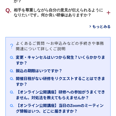
相手とこちらの言い分を整理し、より望ましい落と
か？
をおすすめします。
整のゴールを正しく理解し、双方で着地点を探り、
しどころを探るためのスキルを学びます。
合意を得るコミュニケーションスキルを身につけ、
関係者との調整を図るスキルを身につける「
相手を尊重しながら自分の意見が伝えられるように
調整力
【対象者】
なりたいです。何か良い研修はありますか？
お互いに納得できる結論に導く手法を学んでいただ
発揮研修
」をおすすめします。
②会議を改善するための進行・運営力を身につける
・取引先だけでなく、部署間など組織内外の交渉場
きます。
研修
自他尊重をした上で伝えたいことを相手にうまく伝
面で円滑に話を進めたい方
もっとみる
【対象者】
円滑に会議を運営し、会議の質の向上と生産性向上
えるスキルを習得する「
アサーティブコミュニケー
・対立する相手にこちらの意図、目的を伝え、上手
※インソース公開講座はオンラインでも開催しており
・社内外の関係者（ステークホルダー）との調整に
を実現する、ファシリテーションスキルを習得しま
ション研修
」をおすすめします。
く折り合いをつけたい方
ます。
お悩みの方
す。
・Win-Winを目指し、お互いが納得する着地点を見つ
よくあるご質問
～お申込みなどの手続きや事務
インソースオンライン公開講座
・業務推進力を身につけたい方
【対象者】
けて交渉したい方
関連について詳しくご説明
お客さまのご受講の目的に合わせて、ラインナップ
・言いにくいことを伝えることが苦手で、もっとう
【研修内容・特徴】
変更・キャンセルはいつから発生？いくらかかりま
からお選びください。
まく伝えられないかと思っている方
【研修内容・特徴】
本研修では、あらゆる業務に必要な調整力・交渉力
すか？
交渉・調整力研修ラインナップ
・自分の意見ばかりを主張してしまい、かえって相
交渉とは、「相手を打ち負かすこと」ではなく、
について、その意味と実際のテクニックを学んでい
手から反発を受けることが多い方
振込の期限はいつですか？
「Win-Winの関係を保ち結果を出す」ことです。本研
ただきます。ケーススタディでは、実際に社内外との
とはいえ「なかなか選べない」とお悩みのお客さま
修では、①事前調査（根回し）、②好調のゴールの
開催日程がない研修をリクエストすることはできま
調整を行い、現実に職場で生かせる調整力をしっか
は、ぜひお気軽にお問合せください。弊社担当者が
【研修内容・特徴】
明確化とシナリオ作り、③実践 の手順で交渉の手
すか？
りと身につけていただきます。
詳細をヒアリングさせていただいたうえで、お客さ
本研修では、「言いにくいこと」を伝えるアサーテ
法を学んでいただきます。実際に起こりうる状況を
まにおすすめの研修を選定させていただきます。
【オンライン公開講座】研修への参加がうまくでき
ィブコミュニケーションの手法を習得します。アサ
想定した実践的なロールプレイングを行うことによ
◆ワークのポイント
ません。対処法を教えてもらえませんか？
ーティブとは、相手の状況・気持ちを尊重しなが
り、学んだスキルの活用方法を体得いただきます。
・過去に調整が失敗した事例について、原因を考え
ら、自分の主張を正直に伝えることです。講義と豊
【オンライン公開講座】当日のZoomのミーティン
る
富なワーク・ケーススタディを通じて、アサーティブ
グ情報はいつ、どこに届きますか？
◆ワークのポイント
・調整者に必要なリーダーシップの内容を確認し、
であるための心の持ち方を理解し、具体的なコミュ