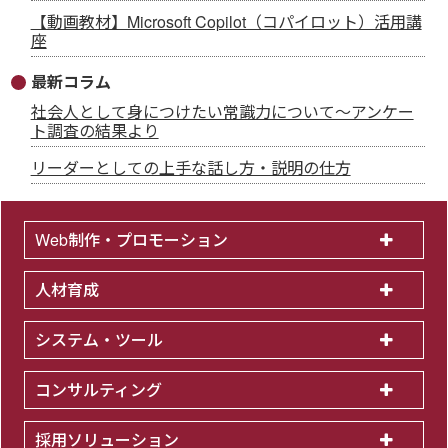
【動画教材】Microsoft Copilot（コパイロット）活用講
座
最新コラム
社会人として身につけたい常識力について～アンケー
ト調査の結果より
リーダーとしての上手な話し方・説明の仕方
Web制作・プロモーション
人材育成
システム・ツール
コンサルティング
採用ソリューション