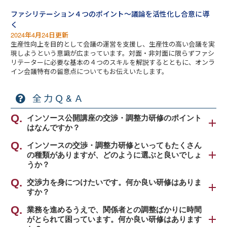
ファシリテーション４つのポイント～議論を活性化し合意に導
く
2024年4月24日更新
生産性向上を目的として会議の運営を支援し、生産性の高い会議を実
現しようという意識が広まっています。対面・非対面に限らずファシ
リテーターに必要な基本の４つのスキルを解説するとともに、オンラ
イン会議特有の留意点についてもお伝えいたします。
全力Ｑ&Ａ
インソース公開講座の交渉・調整力研修のポイント
はなんですか？
インソース公開講座の交渉力・調整力研修のポイン
インソースの交渉・調整力研修といってもたくさん
の種類がありますが、どのように選ぶと良いでしょ
トは、「Win-Winのゴール」と「会議など日常業務で
うか？
活用できる」ことです。
営業活動や社内会議、プロジェクトの推進など様々
インソース公開講座の交渉・調整力研修は、大きく
交渉力を身につけたいです。何か良い研修はありま
な場面で交渉力と調整力は求められます。その際、
すか？
分けて２種類のものがあります。
自身（自組織）の利益だけ考えるのでなく、相手の
議論を通じて合意点を探る技法を習得する「
業務を進めるうえで、関係者との調整ばかりに時間
交渉力
利益も確保し、関係者全員が納得する結論を出すこ
①交渉・調整の場で役立つスキル向上を図る研修
がとられて困っています。何か良い研修はあります
向上研修～ネゴシエーションスキルを上達させる
」
とをゴールと考えることがポイントです。交渉・調