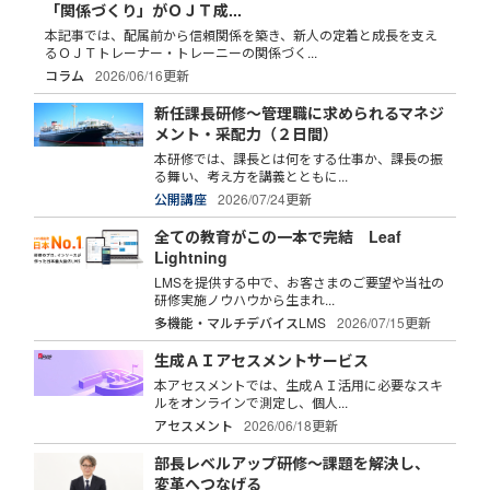
「関係づくり」がＯＪＴ成...
本記事では、配属前から信頼関係を築き、新人の定着と成長を支え
るＯＪＴトレーナー・トレーニーの関係づく...
コラム
2026/06/16更新
新任課長研修～管理職に求められるマネジ
メント・采配力（２日間）
本研修では、課長とは何をする仕事か、課長の振
る舞い、考え方を講義とともに...
公開講座
2026/07/24更新
全ての教育がこの一本で完結 Leaf
Lightning
LMSを提供する中で、お客さまのご要望や当社の
研修実施ノウハウから生まれ...
多機能・マルチデバイスLMS
2026/07/15更新
生成ＡＩアセスメントサービス
本アセスメントでは、生成ＡＩ活用に必要なスキ
ルをオンラインで測定し、個人...
アセスメント
2026/06/18更新
部長レベルアップ研修～課題を解決し、
変革へつなげる