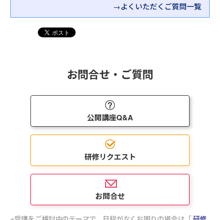
・過去の経験から、うまくいった交渉・うまくいか
自身の現状を振り返る
→よくいただくご質問一覧
ニケーションスキルを身につけていただきます。
なかった交渉を振り返っていただきます。
・ステークホルダーの特性や利害関係を整理し、調
・ケーススタディを元に、事前準備をしない交渉と
整する順番を考える
◆研修のポイント
事前準備をする交渉それぞれを体感し、具体的な違
・想定される批判・反論を踏まえどのような注意が
①自分のコミュニケーションパターンの把握
いについて考えていただきます。
必要か考える
～アサーティブになれない具体的場面を考え、現
・ロールプレイを繰り返して、交渉の手順とスキル
・顧客企業の担当者と自社製造部門との間で、納期
状を客観的に知る
を身につけていただきます。
前倒しの調整を行う（ケーススタディ）
お問合せ・ご質問
②コミュニケーションの基本の習得
～相手から信頼を得る聴き方や相手に納得しても
また、交渉の事前準備の仕方と提案力を強化する
らえる伝え方
「
実践！交渉力向上研修～商談を優位に進めるため
③言いにくいことを伝える方法の習得
の事前準備強化編
」もご用意しております。交渉の
公開講座Q&A
～具体的なケーススタディによる練習
事前準備の仕方と相手に自分の提案をよりメリット
感が伝わる形で話す表現方法を、習得していただき
ます。
研修リクエスト
お問合せ
受講をご検討中のテーマで、日程がなくお困りの場合は「
研修