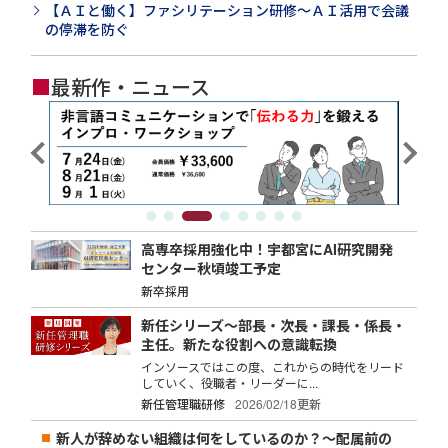
【ＡＩと働く】ファシリテーション研修～ＡＩ活用で会議
の停滞を防ぐ
■
最新作・ニュース
高専卒採用強化中！宇都宮にAI研究開発
センター秋頃竣工予定
新卒採用
新任シリーズ～部長・次長・課長・係長・
主任。新たな役割への意識転換
インソースではこの度、これからの時代をリード
していく、役職者・リーダーに...
新任管理職研修
2026/02/18更新
新人が辞めない組織は何をしているのか？～配属前の