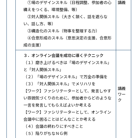
①場のデザインスキル（日程調整、参加者の心
講義
構えをつくる、環境整備、等）
②対人関係スキル（大きく頷く、話を遮らな
い、話し方、等）
③構造化のスキル（物事を整理する力）
④合意形成のスキル（意思決定の支援、合意形
成の支援）
３．オンライン会議を成功に導くテクニック
（１）磨き上げるべきは「場のデザインスキル」
と「対人関係スキル」
（２）「場のデザインスキル」で万全の準備を
（３）「対人関係スキル」でメリハリを
講義
【ワーク】ファシリテーターとして、発言しやす
ワー
い雰囲気づくりのために、参加者からどのような
ク
一言を発言してもらえばよいか考える
【ワーク】ファシリテーターとして、オンライン
会議中に困ることはどんなことか考える
（４）会議の終わりにすべきこと
（５）陥りがちなＮＧ例