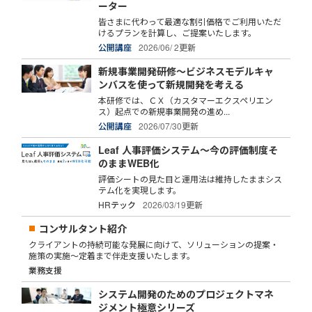
ーター
皆さまに代わって最適な割引価格でご利用いただ
けるプランを計算し、ご提案いたします。
公開講座
2026/06/ 2更新
新規事業開発研修～ビジネスモデルキャ
ンバスを使って新規開発を考える
本研修では、ＣＸ（カスタマーエクスペリエン
ス）起点での新規事業開発の進め...
公開講座
2026/07/30更新
Leaf 人事評価システム～今の評価制度そ
のままWEB化
評価シートの見た目と運用法は維持したままシス
テム化を実現します。
HRテック
2026/03/19更新
コンサルタント紹介
クライアントの持続可能な発展に向けて、ソリューションの提案・
施策の実施～定着まで伴走支援いたします。
業務支援
システム開発のためのプロジェクトマネ
ジメント極意シリーズ