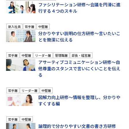
ファシリテーション研修～会議を円滑に進
行する４つのスキル
新入社員
若手層
中堅層
分かりやすい説明の仕方研修～言いたいこ
とを簡潔に伝える
若手層
中堅層
リーダー層
管理職層
部長・経営層
アサーティブコミュニケーション研修～自
他尊重のスタンスで言いにくいことを伝え
る
若手層
リーダー層
中堅層
図解力向上研修～情報を整理し、分かりや
すくする編
若手層
中堅層
論理的で分かりやすい文書の書き方研修