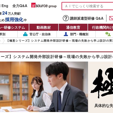
R Eng
全力Q&A
24
者
万人
突破!
講師派遣型研修 Q&A
採用強化
ため
中
ン
・
研修システム
動画教材
通信教育
行政機関向
界別
官公庁・自治体
部門・職種別
修
【極意シリーズ】システム開発外部設計研修～現場の失敗から学ぶ設計の実
リーズ】システム開発外部設計研修～現場の失敗から学ぶ設計
具体的な