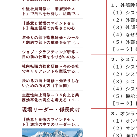
１．外部設
（５日間）
中堅社員研修～「階層別テス
（１）シス
ト」で自己を分析し、組織で活
躍する人材になる（１日間）
（２）外部
【熱意と覚悟のマインドセッ
（３）外部
ト】熱血営業でお客さまの心を
動かす研修（１日間）
（４）なぜ
逆張りの部下指導研修～ルール
（５）外部
と制約で部下の成長を促す（１
日間）
【ワーク】
ジョブ・クラフティング研修～
目の前の仕事をやりがいのある
２．システ
仕事に変える（１日間）
（１）シス
社内転職力強化研修～今の会社
でキャリアシフトを実現する
（２）シス
（１日間）
（３）シス
決める力向上研修～先送りしな
いための考え方（半日間）
（４）シス
（５）機能
生産性向上研修～ＣＳ向上と業
務効率化の両立を考える（１日
【ワーク】
間）
現場リーダー・係長向け
３．オンラ
【熱意と覚悟のマインドセッ
（１）オン
ト】逆境の中でのリーダーシッ
（２）オン
プ研修
（３）画面