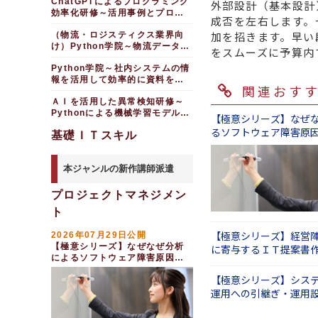
ChatGPTによるプログラミング
外部設計（基本設計
効率化研修～活用事例とプロン
成否を左右します。
プトを学ぶ（半日間）
加を招きます。早い
（物流・ロジスティクス業界向
け）Python学院～物流データ分
をスムーズに予算内
析・活用編（５日間）
Python学院～社内システムの情
報を活用して効率的に資料を作
関連おす
る（３日間）
ＡＩを活用した異常検知研修～
Pythonによる機械学習モデル開
【極意シリーズ】なぜ
発実践編（２日間）
るソフトウェア障害原
基礎ＩＴスキル
（１日間）
本ジャンルの新作講師派遣
プロジェクトマネジメン
ト
【極意シリーズ】経営
2026年07月29日公開
【極意シリーズ】なぜなぜ分析
に寄与するＩＴ提案書
によるソフトウェア障害原因分
日間）
析研修（１日間）
【極意シリーズ】シス
運用への引継ぎ・運用
（１日間）