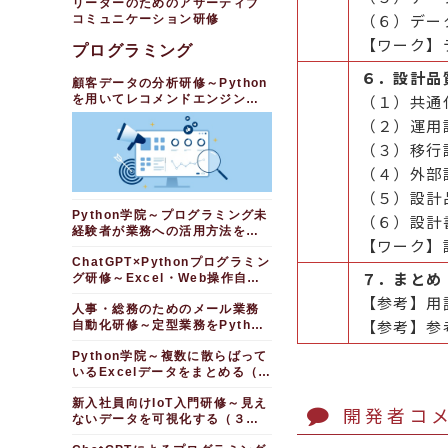
リーダーのためのアサーティブ
（６）デー
コミュニケーション研修
【ワーク】
プログラミング
６．設計品
顧客データの分析研修～Python
（１）共通
を用いてレコメンドエンジンを
作成する（５日間）
（２）運用
（３）移行
（４）外部
（５）設計
Python学院～プログラミング未
（６）設計
経験者が業務への活用方法を学
【ワーク】
ぶ（１日間）
ChatGPT×Pythonプログラミン
７．まとめ
グ研修～Excel・Web操作自動
化編（３日間）
【参考】用
人事・総務のためのメール業務
【参考】参
自動化研修～定型業務をPython
で効率化（１日間）
Python学院～複数に散らばって
いるExcelデータをまとめる（２
時間）
新入社員向けIoT入門研修～見え
開発者コ
ないデータを可視化する（３日
間）