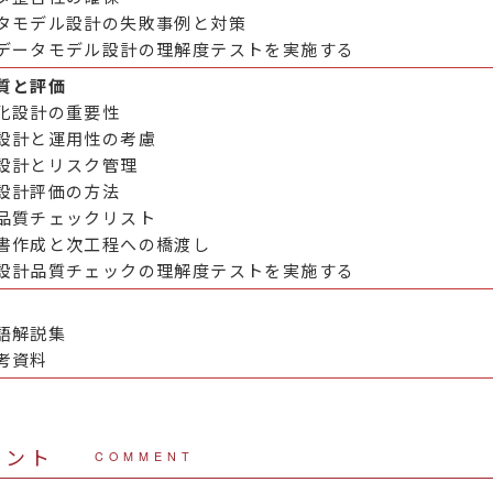
タモデル設計の失敗事例と対策
データモデル設計の理解度テストを実施する
質と評価
化設計の重要性
設計と運用性の考慮
設計とリスク管理
設計評価の方法
品質チェックリスト
書作成と次工程への橋渡し
設計品質チェックの理解度テストを実施する
語解説集
考資料
メント
COMMENT