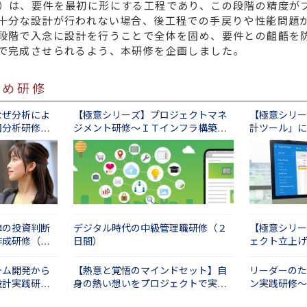
）は、要件を最初に形にする工程であり、この段階の精度が
十分な設計が行われない場合、後工程での手戻りや性能問題
段階で入念に設計を行うことで全体を固め、要件との齟齬を
で完成させられるよう、本研修を企画しました。
すめ研修
なぜ分析によ
【極意シリーズ】プロジェクトマネ
【極意シリー
因分析研修
ジメント研修～ＩＴインフラ構築編
計ツール」に
（２日間）
間）
陣の投資判断
デジタル時代の中級管理職研修（２
【極意シリー
作成研修（１
日間）
ェクト立上げ
準備術（２日
テム開発から
【熱意と覚悟のマインドセット】自
リーダーのた
設計実践研修
身の熱い想いをプロジェクトで実現
ン実践研修～
する研修（１日間）
（１日間）