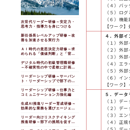
（４）バッ
（５）ログ
（６）機能
次世代リーダー研修～安定力・
【ワーク】
思考力・指導力を身につける
４．外部イ
新任係長レベルアップ研修～改
善を加速させる実行力
（１）外部
（２）外部
ＡＩ時代の意思決定力研修～求
められる「価値判断」と「背負
（３）外部
う覚悟」
デジタル時代の初級管理職研修
（４）エラ
～不確実性の中で柔軟に計画を
（５）外部
遂行する
リーダーシップ研修～サーバン
（６）イン
ト・リーダーシップで部下の成
【ワーク】
長を促進する
リーダーシップ研修～仕事力と
５．データ
コミュニケーション力強化編
（１）デー
生成AI推進リーダー育成研修～
（２）デー
効果的な業務を選びエージェン
トを作成する
（３）エン
リーダー向けリスクテイキング
（４）正規
推進研修～部下の挑戦を促すチ
ームづくり
（５）デー