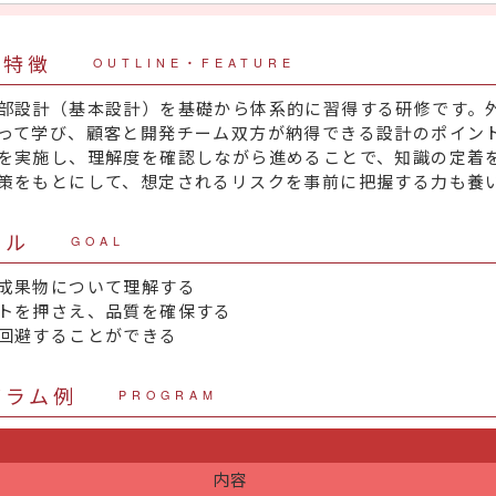
・特徴
OUTLINE・FEATURE
部設計（基本設計）を基礎から体系的に習得する研修です。
って学び、顧客と開発チーム双方が納得できる設計のポイン
を実施し、理解度を確認しながら進めることで、知識の定着
策をもとにして、想定されるリスクを事前に把握する力も養
ール
GOAL
成果物について理解する
トを押さえ、品質を確保する
回避することができる
グラム例
PROGRAM
内容