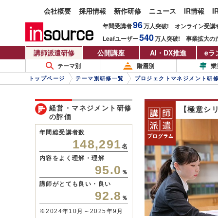
会社概要
採用情報
新作研修
ニュース
IR情報
I
96
年間受講者
万人
突破!
オンライン受講
540
Leafユーザー
万人
突破!
事業拡大の
講師派遣研修
公開講座
AI・DX推進
eラ
テーマ別
階層別
業
トップページ
テーマ別研修一覧
プロジェクトマネジメント研
経営・マネジメント研修
【極意シ
の評価
年間総受講者数
148,291
名
内容をよく理解・理解
95.0
％
講師がとても良い・良い
92.8
％
※2024年10月～2025年9月