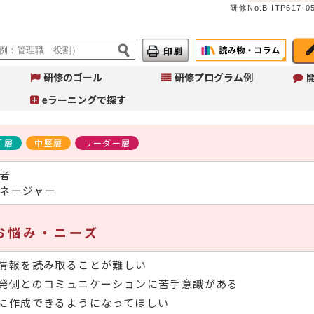
研修No.B ITP617-0
研修のゴール
研修プログラム例
eラーニングで探す
手層
中堅層
リーダー層
Ju
者
イ
ネージャー
へ
コ
こ
作
お悩み・ニーズ
ご
情報を読み取ることが難しい
発側とのコミュニケーションに苦手意識がある
に作成できるようになってほしい