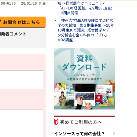
知 ～経営層向けコミュニティ
500-6176
26/01/28 更新
「AI・DX 経営塾」を9月25日(金)
に3回目開催
「神戸大学MBA教授陣に学ぶ経営
お問合せはこちら
学の実践知」第３期生募集 ～26年
10月東京で開講、経営哲学やデー
開発者コメント
タ分析含む全８科目の「プレ」
MBA講座
l.31
ンソースブログ「東へ西
」
ラム「パワークエリでできる
と～Excelの面倒な繰り返し
業を自動化して時短する」の
紹介
初めてご利用の方へ
インソースって何の会社？