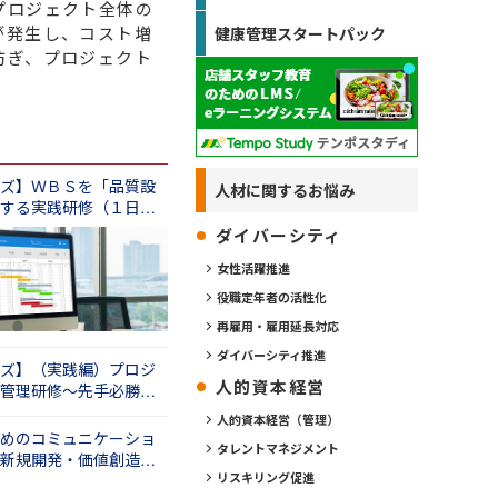
プロジェクト全体の
が発生し、コスト増
健康管理スタートパック
防ぎ、プロジェクト
ズ】ＷＢＳを「品質設
人材に関するお悩み
する実践研修（１日
ダイバーシティ
女性活躍推進
役職定年者の活性化
再雇用・雇用延長対応
ダイバーシティ推進
ズ】（実践編）プロジ
人的資本経営
管理研修～先手必勝の
間）
人的資本経営（管理）
めのコミュニケーショ
タレントマネジメント
新規開発・価値創造編
リスキリング促進