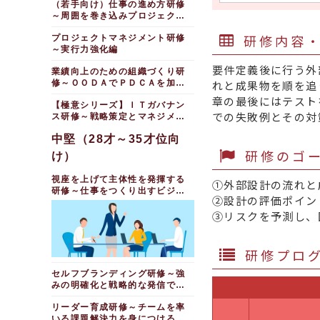
（若手向け）仕事の進め方研修
～周囲を巻き込みプロジェクト
を推進
研修内容
プロジェクトマネジメント研修
～実行力強化編
要件定義後に行う外
業績向上のための組織づくり研
修～ＯＯＤＡでＰＤＣＡを加速
れと成果物を順を追
する
章の最後にはテスト
【極意シリーズ】ＩＴガバナン
での失敗例とその対
ス研修～戦略策定とマネジメン
ト
中堅（28才～35才位向
研修のゴ
け）
視座を上げて主体性を発揮する
①外部設計の流れと
研修～仕事をつくり出すビジネ
②設計の評価ポイン
スパーソンになる（１日間）
③リスクを予測し、
研修プロ
セルフブランディング研修～強
みの明確化と戦略的な発信で唯
一無二を目指す（１日間）
リーダー育成研修～チームを率
いる課題解決力を身につける