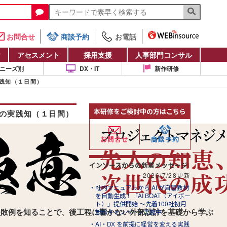
お問合せ
商談予約
お電話
け
アセスメント
採用支援
人事部門コンサル
ニーズ別
DX・IT
新作研修
践知（１日間）
本研修をご検討中の方はこちら
の実践知（１日間）
お問合せ
商談予約
インソースからの新着メッセージ
2026/7/28更新
社内マニュアルから AI が自習教材
を自動生成！「AI BOAT（アイボー
ト）」提供開始 ～先着100社初月
無料キャンペーン実施中
失敗例を知ることで、後工程に響かない外部設計を基礎から学ぶ
AI・DX を前提に経営を変える実践