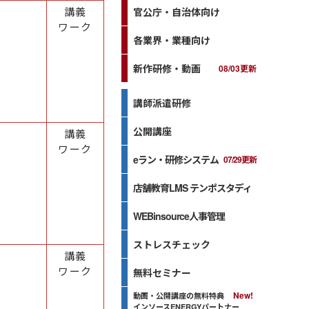
講義
官公庁・自治体向け
ワーク
各業界・業種向け
新作研修・動画
08/03更新
講師派遣研修
公開講座
講義
ワーク
eラン・研修システム
07/29更新
店舗教育LMS テンポスタディ
WEBinsource人事管理
ストレスチェック
講義
ワーク
無料セミナー
動画・公開講座の無料特典
インソースENERGYパートナー