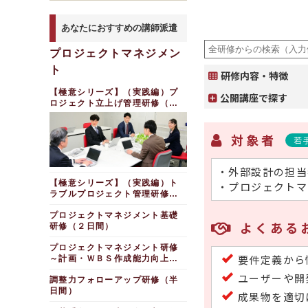
あなたにおすすめの講師派遣
プロジェクトマネジメン
ト
研修内容・特徴
【極意シリーズ】（実践編）プ
公開講座で探す
ロジェクト立上げ管理研修（２
日間）
対象者
若
・外部設計の担当
【極意シリーズ】（実践編）ト
・プロジェクトマ
ラブルプロジェクト管理研修
（２日間）
プロジェクトマネジメント基礎
よくある
研修（２日間）
プロジェクトマネジメント研修
要件定義から
～計画・ＷＢＳ作成能力向上
（２日間）
ユーザーや開
調整力フォローアップ研修（半
日間）
成果物を適切