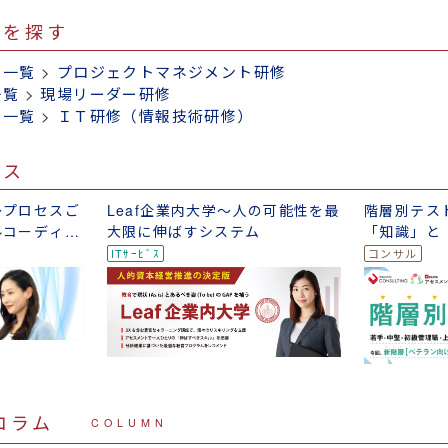
修を探す
修一覧
>
プロジェクトマネジメント研修
一覧
>
現場リーダー研修
修一覧
>
ＩＴ研修（情報技術研修）
ビス
～プロセスご
Leaf企業内大学～人の可能性を最
階層別テス
ルコーディネ
大限に伸ばすシステム
「知識」と
テスト
コラム
COLUMN