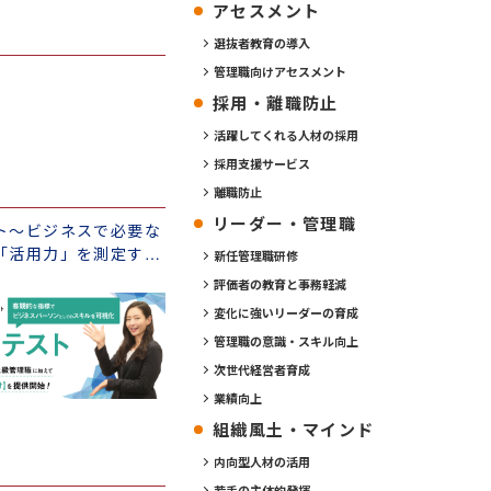
アセスメント
選抜者教育の導入
管理職向けアセスメント
採用・離職防止
活躍してくれる人材の採用
採用支援サービス
離職防止
リーダー・管理職
ト～ビジネスで必要な
「活用力」を測定する
新任管理職研修
評価者の教育と事務軽減
変化に強いリーダーの育成
管理職の意識・スキル向上
次世代経営者育成
業績向上
組織風土・マインド
内向型人材の活用
若手の主体的発揮