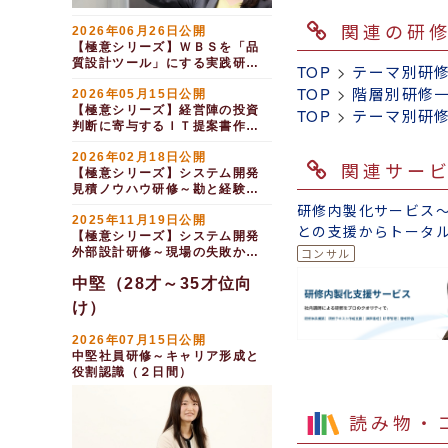
関連の研
2026年06月26日公開
【極意シリーズ】ＷＢＳを「品
質設計ツール」にする実践研修
TOP
>
テーマ別研
（１日間）
TOP
>
階層別研修
2026年05月15日公開
【極意シリーズ】経営陣の投資
TOP
>
テーマ別研
判断に寄与するＩＴ提案書作成
研修（１日間）
2026年02月18日公開
関連サー
【極意シリーズ】システム開発
見積ノウハウ研修～勘と経験か
ら根拠と手法へ（１日間）
研修内製化サービス
2025年11月19日公開
との支援からトータ
【極意シリーズ】システム開発
ートまで
外部設計研修～現場の失敗から
学ぶ設計の実践知（１日間）
中堅（28才～35才位向
け）
2026年07月15日公開
中堅社員研修～キャリア形成と
役割認識（２日間）
読み物・