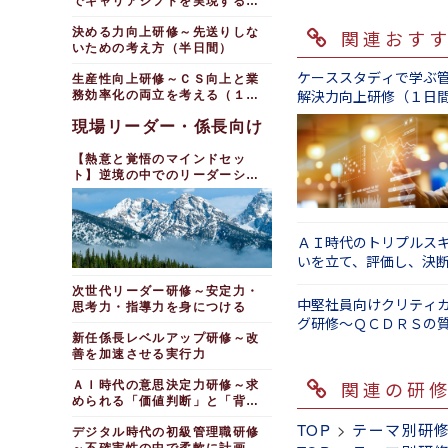
でキャリアシフトを実現する
（１日間）
関連おす
決める力向上研修～先送りしな
いための考え方（半日間）
ケーススタディで学ぶ
生産性向上研修～ＣＳ向上と業
解決力向上研修（１日
務効率化の両立を考える（１日
間）
現場リーダー・係長向け
【熱意と覚悟のマインドセッ
ト】逆境の中でのリーダーシッ
プ研修
ＡＩ時代のトリプルス
いを立て、評価し、決
磨く（１日間）
次世代リーダー研修～安定力・
中堅社員向けクリティ
思考力・指導力を身につける
グ研修～ＱＣＤＲＳの
新任係長レベルアップ研修～改
（１日間）
善を加速させる実行力
関連の研
ＡＩ時代の意思決定力研修～求
められる「価値判断」と「背負
う覚悟」
TOP
>
テーマ別研
デジタル時代の初級管理職研修