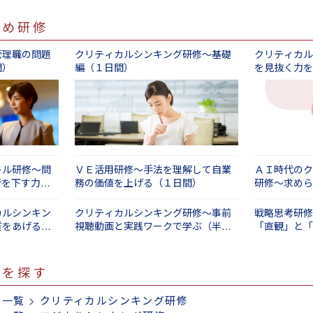
すめ研修
管理職の問題
クリティカルシンキング研修～基礎
クリティカル
間）
編（１日間）
を見抜く力を
キル研修～問
ＶＥ活用研修～手法を理解して自業
ＡＩ時代のク
断を下す力を
務の価値を上げる（１日間）
研修～求めら
かす知恵」（
カルシンキン
クリティカルシンキング研修～事前
戦略思考研修
質をあげる編
視聴動画と実践ワークで学ぶ（半日
「直観」と「
間）
かす（１日間
修を探す
修一覧
>
クリティカルシンキング研修