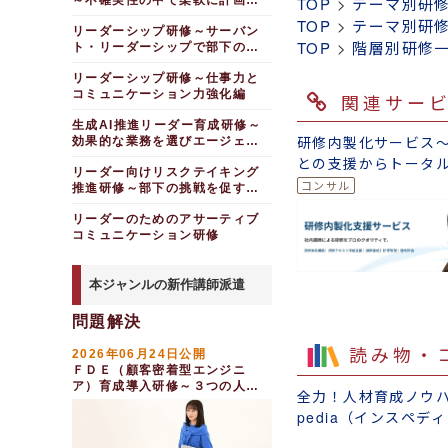
TOP
>
テーマ別研
～不確実性の中で柔軟に計画を
遂行する
TOP
>
テーマ別研
リーダーシップ研修～サーバン
TOP
>
階層別研修
ト・リーダーシップで部下の成
長を促進する
リーダーシップ研修～仕事力と
コミュニケーション力強化編
関連サー
生成AI推進リーダー育成研修～
研修内製化サービス
効果的な業務を選びエージェン
トを作成する
との支援からトータ
リーダー向けリスクテイキング
ートまで
推進研修～部下の挑戦を促すチ
ームづくり
リーダーのためのアサーティブ
コミュニケーション研修
本ジャンルの新作講師派遣
問題解決
読み物・
2026年06月24日公開
ＦＤＥ（顧客密着型エンジニ
ア）育成導入研修～３つの人間
全力！人材育成ノウハウ
力を身につける（２日間）
pedia（インスペデ