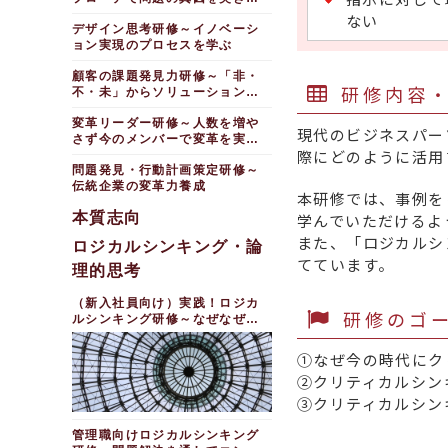
める
ない
デザイン思考研修～イノベーシ
ョン実現のプロセスを学ぶ
顧客の課題発見力研修～「非・
研修内容
不・未」からソリューションを
提示する
変革リーダー研修～人数を増や
現代のビジネスパー
さず今のメンバーで変革を実現
際にどのように活用
する
問題発見・行動計画策定研修～
伝統企業の変革力養成
本研修では、事例を
本質志向
学んでいただけるよ
また、「ロジカルシ
ロジカルシンキング・論
てています。
理的思考
（新入社員向け）実践！ロジカ
研修のゴ
ルシンキング研修～なぜなぜ分
析（１日間）
①なぜ今の時代にク
②クリティカルシン
③クリティカルシン
管理職向けロジカルシンキング