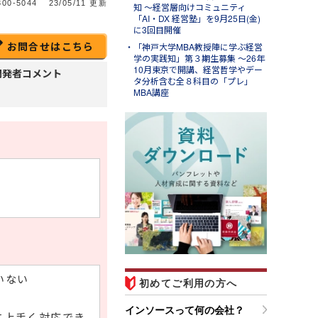
00-5044
23/05/11 更新
知 ～経営層向けコミュニティ
「AI・DX 経営塾」を9月25日(金)
に3回目開催
お問合せはこちら
「神戸大学MBA教授陣に学ぶ経営
学の実践知」第３期生募集 ～26年
10月東京で開講、経営哲学やデー
開発者コメント
タ分析含む全８科目の「プレ」
MBA講座
l.31
ンソースブログ「東へ西
」
ラム「パワークエリでできる
と～Excelの面倒な繰り返し
業を自動化して時短する」の
紹介
いない
初めてご利用の方へ
インソースって何の会社？
に上手く対応でき