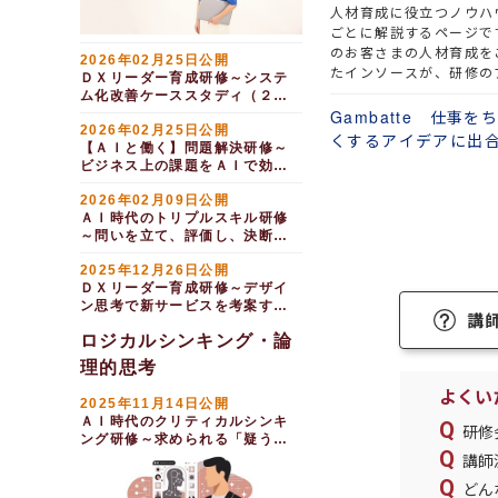
人材育成に役立つノウハ
ごとに解説するページで
のお客さまの人材育成を
2026年02月25日公開
たインソースが、研修の
ＤＸリーダー育成研修～システ
ビジネスや企業の課題解
ム化改善ケーススタディ（２日
法・事例を全力で記載し
Gambatte 仕事
間）
念に綴っておりますので
2026年02月25日公開
くするアイデアに出
【ＡＩと働く】問題解決研修～
てください。
ビジネス上の課題をＡＩで効率
よく解決する（１日間）
2026年02月09日公開
ＡＩ時代のトリプルスキル研修
～問いを立て、評価し、決断を
下す力を磨く（１日間）
2025年12月26日公開
ＤＸリーダー育成研修～デザイ
ン思考で新サービスを考案する
講
（２日間）
ロジカルシンキング・論
理的思考
よくい
2025年11月14日公開
ＡＩ時代のクリティカルシンキ
研修
ング研修～求められる「疑う
力」と「活かす知恵」（１日
講師
間）
どん