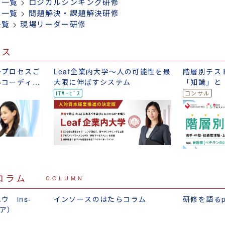
修一覧
>
ロジカルシンキング研修
修一覧
>
問題解決・課題解決研修
一覧
>
現場リーダー研修
ビス
～プロセスご
Leaf企業内大学～人の可能性を最
階層別テス
ルコーディネ
大限に伸ばすシステム
「知識」と
テスト
コラム
COLUMN
 ins-
インソースのはたらコラム
研修を語るp
ィア）