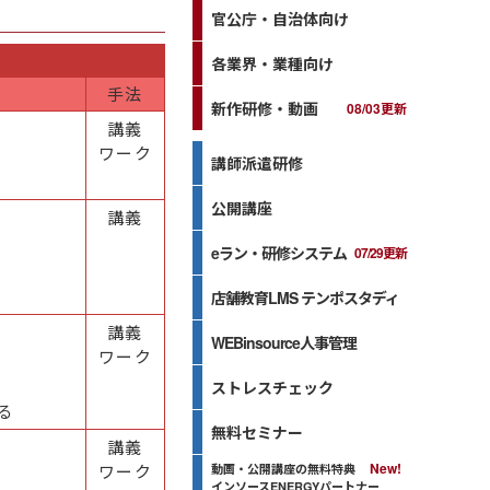
官公庁・自治体向け
各業界・業種向け
手法
新作研修・動画
08/03更新
講義
ワーク
講師派遣研修
公開講座
講義
eラン・研修システム
07/29更新
店舗教育LMS テンポスタディ
講義
WEBinsource人事管理
ワーク
ストレスチェック
る
無料セミナー
講義
ワーク
動画・公開講座の無料特典
インソースENERGYパートナー