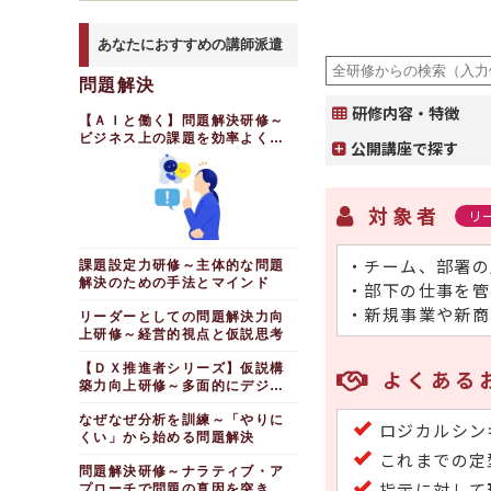
あなたにおすすめの講師派遣
問題解決
研修内容・特徴
【ＡＩと働く】問題解決研修～
ビジネス上の課題を効率よく解
公開講座で探す
決する
対象者
リ
・チーム、部署の
課題設定力研修～主体的な問題
解決のための手法とマインド
・部下の仕事を管
・新規事業や新商
リーダーとしての問題解決力向
上研修～経営的視点と仮説思考
【ＤＸ推進者シリーズ】仮説構
よくある
築力向上研修～多面的にデジタ
ル化を考える
なぜなぜ分析を訓練～「やりに
ロジカルシン
くい」から始める問題解決
これまでの定
問題解決研修～ナラティブ・ア
指示に対して
プローチで問題の真因を突きと