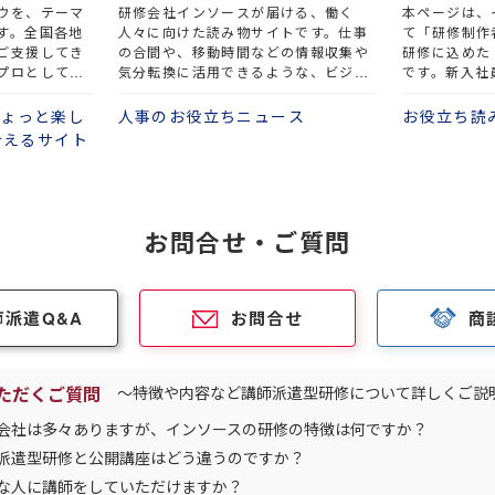
ウを、テーマ
研修会社インソースが届ける、働く
本ページは、
す。全国各地
人々に向けた読み物サイトです。仕事
て「研修制作
ご支援してき
の合間や、移動時間などの情報収集や
研修に込めた
プロとして、
気分転換に活用できるような、ビジネ
です。新入社
決のための方
スや生活をテーマとした読み物をまと
ント研修など
ています。丹
めています。ぜひお気軽にご覧くださ
まで、様々な
をちょっと楽し
人事のお役立ちニュース
お役立ち読
、ぜひお役立
い。
合えるサイト
お問合せ・ご質問
師派遣Q&A
お問合せ
商
ただくご質問
～特徴や内容など講師派遣型研修について詳しくご説
会社は多々ありますが、インソースの研修の特徴は何ですか？
派遣型研修と公開講座はどう違うのですか？
な人に講師をしていただけますか？