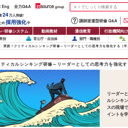
R Eng
全力Q&A
24
者
万人
突破!
講師派遣型研修 Q&A
採用強化
ため
中
ン
・
研修システム
動画教材
通信教育
行政機関向
界別
官公庁・自治体
部門・職種別
実践！クリティカルシンキング研修～リーダーとしての思考力を強化する（半
リティカルシンキング研修～リーダーとしての思考力を強化す
リーダー
ルシンキ
スの現場
イントを