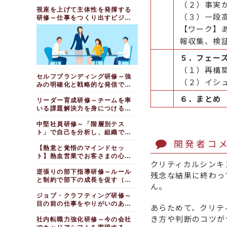
（２）事実
視座を上げて主体性を発揮する
（３）一段
研修～仕事をつくり出すビジネ
スパーソンになる（１日間）
【ワーク】
報収集、検
５．フェー
（１）再構
セルフブランディング研修～強
（２）イシ
みの明確化と戦略的な発信で唯
一無二を目指す（１日間）
６．まとめ
リーダー育成研修～チームを率
いる課題解決力を身につける
（５日間）
中堅社員研修～「階層別テス
ト」で自己を分析し、組織で活
開発者コ
躍する人材になる（１日間）
【熱意と覚悟のマインドセッ
ト】熱血営業でお客さまの心を
クリティカルシンキ
動かす研修（１日間）
逆張りの部下指導研修～ルール
残念な結果に終わっ
と制約で部下の成長を促す（１
ん。
日間）
ジョブ・クラフティング研修～
目の前の仕事をやりがいのある
あらためて、クリテ
仕事に変える（１日間）
き方や判断のコツが
社内転職力強化研修～今の会社