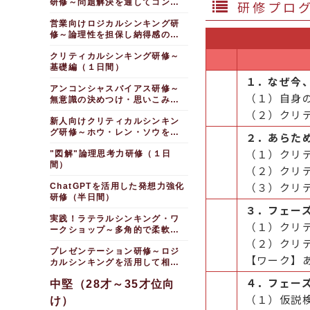
研修～問題解決を通してコンセ
研修プロ
プチュアルスキルを高める（１
営業向けロジカルシンキング研
日間）
修～論理性を担保し納得感のあ
る説明をする（１日間）
クリティカルシンキング研修～
基礎編（１日間）
１．なぜ今
アンコンシャスバイアス研修～
（１）自身
無意識の決めつけ・思いこみを
打破し、 改めて職場風土を考え
（２）クリ
新人向けクリティカルシンキン
る（半日間）
グ研修～ホウ・レン・ソウを見
２．あらた
直す編（１日間）
（１）クリ
"図解"論理思考力研修（１日
間）
（２）クリ
（３）クリ
ChatGPTを活用した発想力強化
研修（半日間）
３．フェー
実践！ラテラルシンキング・ワ
（１）クリ
ークショップ～多角的で柔軟な
発想力を養う（１日間）
（２）クリ
プレゼンテーション研修～ロジ
【ワーク】
カルシンキングを活用して相手
を納得に導く（１日間）
４．フェー
中堅（28才～35才位向
（１）仮説
け）