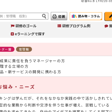
研修No.B LTH220-03
研修のゴール
研修プログラム例
eラーニングで探す
ーダー層
管理職
成果に責任を負うマネージャーの方
Ju
イ
理する立場の方
へ
品・新サービスの開発に携わる方
コ
こ
作
お悩み・ニーズ
ご
キングは学んだが、それをなかなか実践の中で活かしきれて
型的な業務から判断や交渉を伴う仕事が増え、苦戦している
理由を求めてきたり、自分のアイデアを提案をしてくる部下