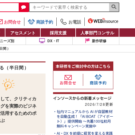
お問合せ
商談予約
お電話
け
アセスメント
採用支援
人事部門コンサル
ニーズ別
DX・IT
新作研修
日間）
本研修をご検討中の方はこちら
る（半日間）
お問合せ
商談予約
インソースからの新着メッセージ
として、クリティカ
2026/7/28更新
ングを実際のビジネ
社内マニュアルから AI が自習教材
で活用するためのポ
を自動生成！「AI BOAT（アイボー
学ぶ
ト）」提供開始 ～先着100社初月
無料キャンペーン実施中
AI・DX を前提に経営を変える実践