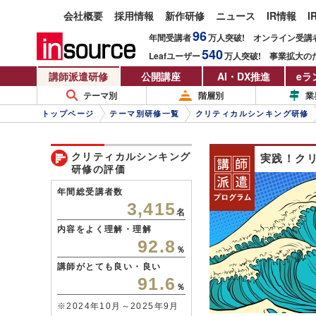
会社概要
採用情報
新作研修
ニュース
IR情報
I
96
年間受講者
万人
突破!
オンライン受講
540
Leafユーザー
万人
突破!
事業拡大の
講師派遣研修
公開講座
AI・DX推進
eラ
テーマ別
階層別
業
トップページ
テーマ別研修一覧
クリティカルシンキング研修
クリティカルシンキング
実践！ク
研修の評価
年間総受講者数
3,415
名
内容をよく理解・理解
92.8
％
講師がとても良い・良い
91.6
％
※2024年10月～2025年9月