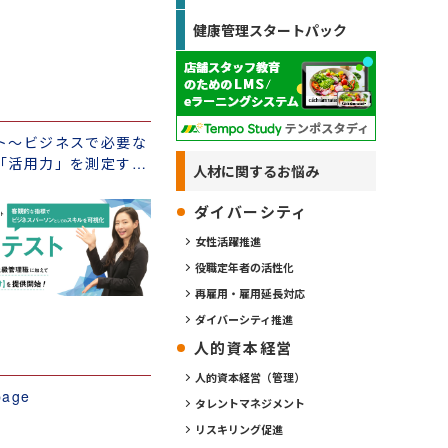
健康管理スタートパック
ト～ビジネスで必要な
「活用力」を測定する
人材に関するお悩み
ダイバーシティ
女性活躍推進
役職定年者の活性化
再雇用・雇用延長対応
ダイバーシティ推進
人的資本経営
人的資本経営（管理）
age
タレントマネジメント
リスキリング促進