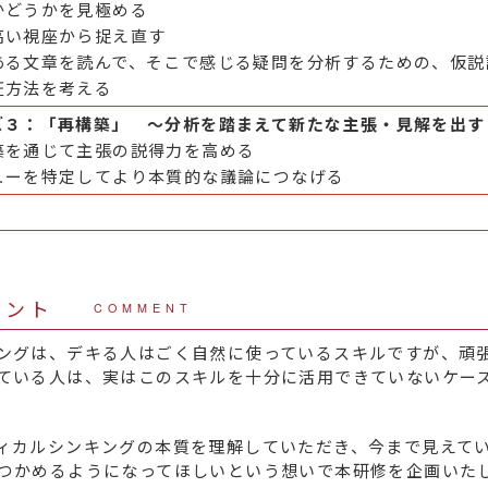
かどうかを見極める
高い視座から捉え直す
ある文章を読んで、そこで感じる疑問を分析するための、仮説
証方法を考える
ズ３：「再構築」 ～分析を踏まえて新たな主張・見解を出す
築を通じて主張の説得力を高める
ューを特定してより本質的な議論につなげる
メント
COMMENT
ングは、デキる人はごく自然に使っているスキルですが、頑
ている人は、実はこのスキルを十分に活用できていないケー
ィカルシンキングの本質を理解していただき、今まで見えて
つかめるようになってほしいという想いで本研修を企画いた