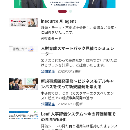
insource AI agent
課題・テーマ・不明点を分析し、最適なご提案・
ご回答をいたします。
AI検索モード
人財育成スマートパック見積りシミュレ
ーター
皆さまに代わって最適な割引価格でご利用いただ
けるプランを計算し、ご提案いたします。
公開講座
2026/06/ 2更新
新規事業開発研修～ビジネスモデルキャ
ンバスを使って新規開発を考える
本研修では、ＣＸ（カスタマーエクスペリエン
ス）起点での新規事業開発の進め...
公開講座
2026/07/30更新
Leaf 人事評価システム～今の評価制度そ
のままWEB化
評価シートの見た目と運用法は維持したままシス