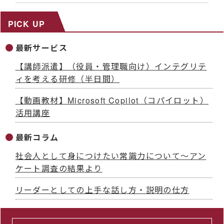
PICK UP
最新サービス
【講師派遣】（役員・管理職向け）インテグリテ
ィを考える研修（半日間）
【動画教材】Microsoft Copilot（コパイロット）
活用講座
最新コラム
社会人として身につけたい常識力について～アン
ケート調査の結果より
リーダーとしての上手な話し方・説明の仕方