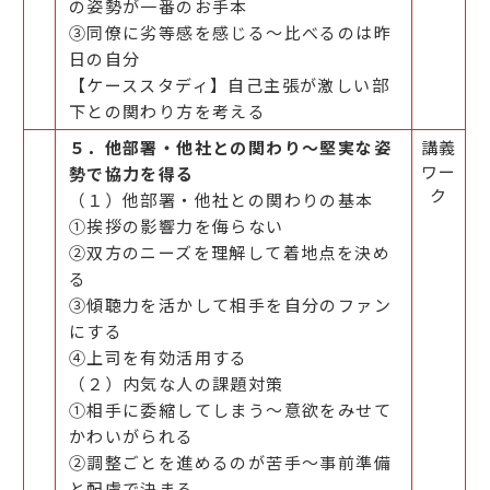
の姿勢が一番のお手本
③同僚に劣等感を感じる～比べるのは昨
日の自分
【ケーススタディ】自己主張が激しい部
下との関わり方を考える
５．他部署・他社との関わり～堅実な姿
講義
ワー
勢で協力を得る
ク
（１）他部署・他社との関わりの基本
①挨拶の影響力を侮らない
②双方のニーズを理解して着地点を決め
る
③傾聴力を活かして相手を自分のファン
にする
④上司を有効活用する
（２）内気な人の課題対策
①相手に委縮してしまう～意欲をみせて
かわいがられる
②調整ごとを進めるのが苦手～事前準備
と配慮で決まる