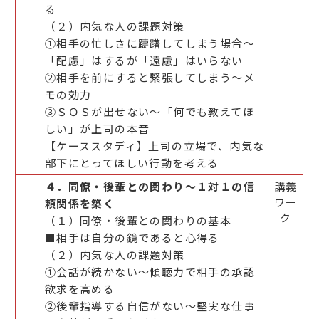
る
（２）内気な人の課題対策
①相手の忙しさに躊躇してしまう場合～
「配慮」はするが「遠慮」はいらない
②相手を前にすると緊張してしまう～メ
モの効力
③ＳＯＳが出せない～「何でも教えてほ
しい」が上司の本音
【ケーススタディ】上司の立場で、内気な
部下にとってほしい行動を考える
４．同僚・後輩との関わり～１対１の信
講義
ワー
頼関係を築く
ク
（１）同僚・後輩との関わりの基本
■相手は自分の鏡であると心得る
（２）内気な人の課題対策
①会話が続かない～傾聴力で相手の承認
欲求を高める
②後輩指導する自信がない～堅実な仕事