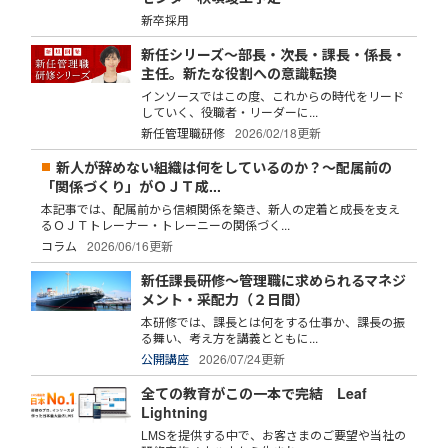
新卒採用
新任シリーズ～部長・次長・課長・係長・
主任。新たな役割への意識転換
インソースではこの度、これからの時代をリード
していく、役職者・リーダーに...
新任管理職研修
2026/02/18更新
新人が辞めない組織は何をしているのか？～配属前の
「関係づくり」がＯＪＴ成...
本記事では、配属前から信頼関係を築き、新人の定着と成長を支え
るＯＪＴトレーナー・トレーニーの関係づく...
コラム
2026/06/16更新
新任課長研修～管理職に求められるマネジ
メント・采配力（２日間）
本研修では、課長とは何をする仕事か、課長の振
る舞い、考え方を講義とともに...
公開講座
2026/07/24更新
全ての教育がこの一本で完結 Leaf
Lightning
LMSを提供する中で、お客さまのご要望や当社の