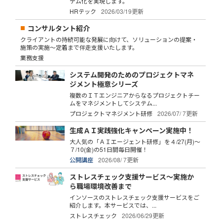
テム化を実現します。
HRテック
2026/03/19更新
コンサルタント紹介
クライアントの持続可能な発展に向けて、ソリューションの提案・
施策の実施～定着まで伴走支援いたします。
業務支援
システム開発のためのプロジェクトマネ
ジメント極意シリーズ
複数のＩＴエンジニアからなるプロジェクトチー
ムをマネジメントしてシステム...
プロジェクトマネジメント研修
2026/07/ 7更新
生成ＡＩ実践強化キャンペーン実施中！
大人気の「ＡＩエージェント研修」を４/27(月)～
７/10(金)の51日間毎日開催！
公開講座
2026/08/ 7更新
ストレスチェック支援サービス～実施か
ら職場環境改善まで
インソースのストレスチェック支援サービスをご
紹介します。本サービスでは、...
ストレスチェック
2026/06/29更新