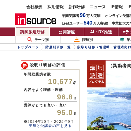
会社概要
採用情報
新作研修
ニュース
IR情報
I
96
年間受講者
万人
突破!
オンライン受講
540
Leafユーザー
万人
突破!
事業拡大の
講師派遣研修
公開講座
AI・DX推進
eラ
テーマ別
階層別
業
トップページ
階層別研修一覧
段取り研修（管理職・管理者向
段取り研修の評価
（異動者
年間総受講者数
10,677
名
内容をよく理解・理解
96.8
％
講師がとても良い・良い
95.0
％
※2024年10月～2025年9月
実績と受講者の声を見る