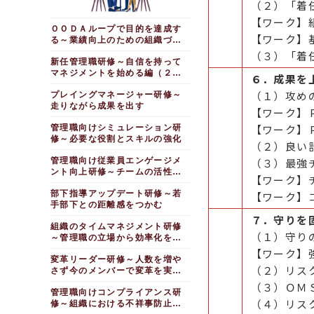
（２）「着
【ワーク】
ＯＯＤＡループで目的を達成す
【ワーク】
る～業績向上のための組織づく
り
（３）「着
新任管理職研修～自信を持って
マネジメントを始める編（２日
６．成果を
間）
（１）攻め
プレイングマネージャー研修～
走りながら成果を出す
【ワーク】
【ワーク】
管理職向けシミュレーション研
修～必要な役割とスキルの強化
（２）良い
管理職向け従業員エンゲージメ
（３）最強
ント向上研修～チームの活性化
【ワーク】
をはかる
部下指導アップデート研修～若
【ワーク】
手部下との距離感をつかむ
７．守りを
組織のタイムマネジメント研修
（１）守り
～管理職の立場から効率化を目
指す
【ワーク】
変革リーダー研修～人数を増や
（２）リス
さず今のメンバーで変革を実現
する
（３）ＯＭ
管理職向けコンプライアンス研
（４）リス
修～組織における不祥事防止