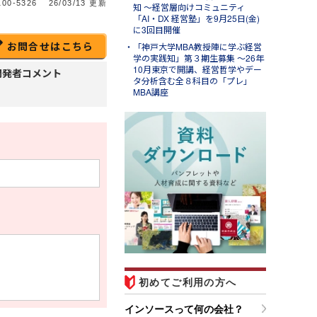
00-5326
26/03/13 更新
知 ～経営層向けコミュニティ
「AI・DX 経営塾」を9月25日(金)
に3回目開催
お問合せはこちら
「神戸大学MBA教授陣に学ぶ経営
学の実践知」第３期生募集 ～26年
10月東京で開講、経営哲学やデー
開発者コメント
タ分析含む全８科目の「プレ」
MBA講座
初めてご利用の方へ
インソースって何の会社？