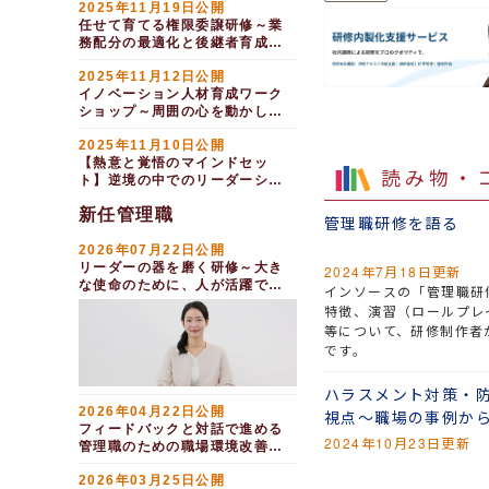
2025年11月19日公開
任せて育てる権限委譲研修～業
務配分の最適化と後継者育成
（１日間）
2025年11月12日公開
イノベーション人材育成ワーク
ショップ～周囲の心を動かし変
革を推進する（１日間）
2025年11月10日公開
【熱意と覚悟のマインドセッ
読み物・
ト】逆境の中でのリーダーシッ
プ研修（１日間）
新任管理職
管理職研修を語る
2026年07月22日公開
リーダーの器を磨く研修～大き
2024年7月18日更新
な使命のために、人が活躍でき
インソースの「管理職研
る場を開く（２日間）
特徴、演習（ロールプレ
等について、研修制作者
です。
ハラスメント対策・
2026年04月22日公開
視点～職場の事例か
フィードバックと対話で進める
2024年10月23日更新
管理職のための職場環境改善研
修（３日間）
2026年03月25日公開