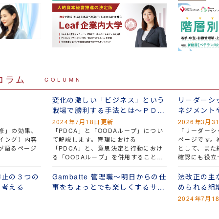
コラム
COLUMN
変化の激しい「ビジネス」という
リーダーシ
戦場で勝利する手法とは～ＰＤＣ
ネジメント
ＡとＯＯＤＡループ
との関係
2024年7月18日更新
2026年3月3
修」の効果、
「PDCA」と「OODAループ」につい
「リーダーシ
イング）内容
て解説します。管理における
ページです。
が語るページ
「PDCA」と、意思決定と行動におけ
として、また
る「OODAループ」を併用すること
確認にも役立
が、現代のビジネスで勝利するための
ップの種類、
鍵になります。迅速な意思決定と実行
動、マネジメ
防止の３つの
Gambatte 管理職～明日からの仕
法改正の主
が可能な米海軍の行動様式を組織に取
ダーシップを
ら考える
事をちょっとでも楽しくするサイ
められる組
り入れるため、どのような準備と教育
くべきスキル
ト
2024年7月1
が必要かをお伝えします。
やすく説明し