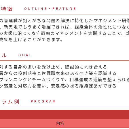
・特徴
OUTLINE・FEATURE
の管理職が抱えがちな問題の解決に特化したマネジメント研
、新天地でもうまく活躍できれば、組織全体の活性化につな
の実態に沿って攻守両軸のマネジメントを実践することで、
成果を上げることができます。
ール
GOAL
対する自身の思いを受け止め、建設的に向き合える
層からの役割期待と管理職本来のあるべき姿を認識する
プランニングとチームづくりで、目標達成の道筋を整えられ
ク感度と対応力を養い、安定感のある組織運営ができる
グラム例
PROGRAM
内容