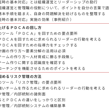
任時の基本対応」とは組織運営とリーダーシップの励行
組織運営と管理職の役割について、ポイントを自分の言葉で
基本手順を踏まえ、自身の問題解決を妨げるものを整理する
任時の基本対応」実施の効果（事例紹介）
上げるＰＤＣＡの回し方
のツール「ＰＤＣＡ」を回すための要点要所
ＰＤＣＡを回すために求められるリーダーの行動を考える
ＰＤＣＡを回すための指導力をチェックする
計画の作り方～要素分解の活用は必須
チームの作り方～人材育成に勝る手段無し
チーム作りに関する認識度を確認する
コーチングを機能させるためのポイントを考える
固めるリスク管理の方法
のツール「リスク管理」の要点要所
強いチームを作るために求められるリーダーの行動を考える
ク管理／内部統制の諸側面
ＳとＰＤＣＡの違いをしっかりと区別
ク管理／内部統制システムの構築基準