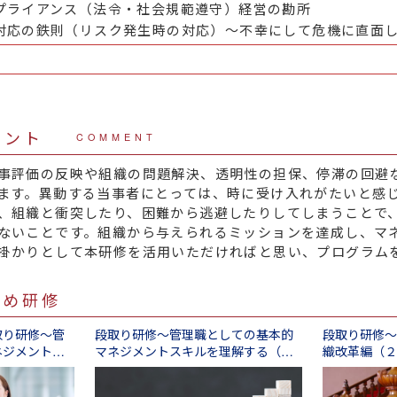
プライアンス（法令・社会規範遵守）経営の勘所
対応の鉄則（リスク発生時の対応）～不幸にして危機に直面
メント
COMMENT
事評価の反映や組織の問題解決、透明性の担保、停滞の回避
ます。異動する当事者にとっては、時に受け入れがたいと感
、組織と衝突したり、困難から逃避したりしてしまうことで
ないことです。組織から与えられるミッションを達成し、マ
掛かりとして本研修を活用いただければと思い、プログラム
すめ研修
取り研修～管
段取り研修～管理職としての基本的
段取り研修～
ネジメントス
マネジメントスキルを理解する（１
織改革編（２
間）
日間）