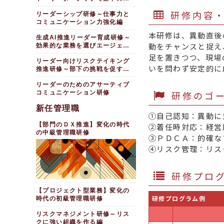
長を促進する
研修内容
リーダーシップ研修～仕事力と
コミュニケーション力強化編
本研修は、異動直後
生成AI推進リーダー育成研修～
動をチャンスと捉え
効果的な業務を選びエージェン
トを作成する
足を置きつつ、現場
リーダー向けリスクテイキング
いを問わず安定的に
推進研修～部下の挑戦を促すチ
ームづくり
リーダーのためのアサーティブ
研修のゴ
コミュニケーション研修
新任管理職
①自己認知：異動に
【部門のＤＸ推進】変化の時代
②着任時対応：経営
の中級管理職研修
③ＰＤＣＡ：的確な
④リスク管理：リス
研修プロ
【プロジェクト型業務】変化の
研修プログラム例
時代の初級管理職研修
リスクマネジメント研修～リス
クに強い組織を作る編