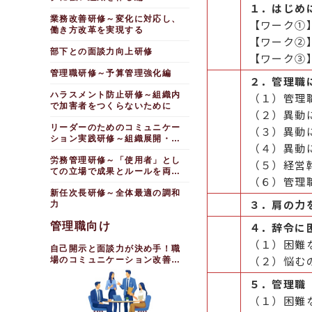
１．はじめ
業務改善研修～変化に対応し、
【ワーク①
働き方改革を実現する
【ワーク②
部下との面談力向上研修
【ワーク③
管理職研修～予算管理強化編
２．管理職
ハラスメント防止研修～組織内
（１）管理
で加害者をつくらないために
（２）異動
リーダーのためのコミュニケー
（３）異動
ション実践研修～組織展開・調
（４）異動
整編
労務管理研修～「使用者」とし
（５）経営
ての立場で成果とルールを両立
（６）管理
させる
新任次長研修～全体最適の調和
３．肩の力
力
管理職向け
４．辞令に
（１）困難
自己開示と面談力が決め手！職
（２）悩む
場のコミュニケーション改善研
修
５．管理職
（１）困難