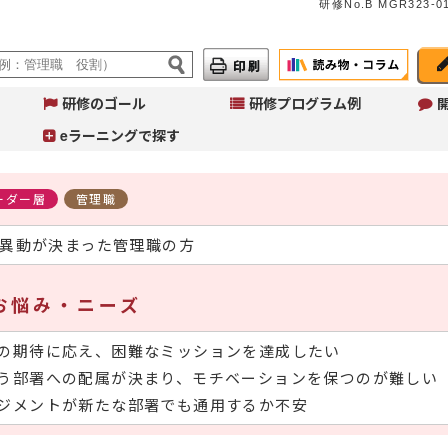
研修No.B MGR323-01
研修のゴール
研修プログラム例
eラーニングで探す
ーダー層
管理職
異動が決まった管理職の方
Jul.31
インソースブログ「東へ西
へ」
コラム「パワークエリでできる
お悩み・ニーズ
こと～Excelの面倒な繰り返し
作業を自動化して時短する」の
ご紹介
の期待に応え、困難なミッションを達成したい
う部署への配属が決まり、モチベーションを保つのが難しい
ジメントが新たな部署でも通用するか不安