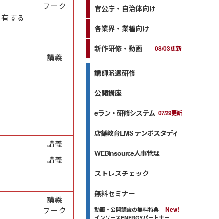
ワーク
官公庁・自治体向け
共有する
各業界・業種向け
る
新作研修・動画
08/03更新
講義
講師派遣研修
る
公開講座
eラン・研修システム
07/29更新
店舗教育LMS テンポスタディ
講義
WEBinsource人事管理
講義
ストレスチェック
無料セミナー
う
講義
ワーク
動画・公開講座の無料特典
インソースENERGYパートナー