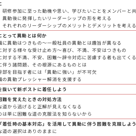
に
】研修参加に至った動機や思い、学びたいことをメンバーと
】異動後に発揮したいリーダーシップの形を考える
】それぞれのリーダーシップのメリットとデメリットを考え
にとって異動とは何か
職に異動はつきもの～一般社員の異動とは趣旨が異なる
に対する様々な受け止め方～喜び、不満、不安はつきもの
に対する不満、不安、困難～辞令対応に苦慮する者も出てく
に伴う諸問題、その根源にあるものとは
幹部を目指す者には「異動に強い」が不可欠
職の異動プレッシャー解消を支援する
を抜いて新ポストに着任しよう
困難を覚えたときの対処方法
な道から逃げると正解が見えなくなる
のは単に困難な道の克服法を知らないから
「着任時の基本対応」を活用して異動に伴う困難を克服しよ
な道の選択はありのままに