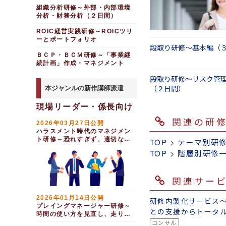
（１日間）
組織分析研修～外部・内部環境
分析・財務分析（２日間）
ROIC経営実践研修～ROICツリ
ーとポートフォリオ
段取り研修～基本編（
ＢＣＰ・ＢＣＭ研修～「事業継
続計画」作成・マネジメント
段取り研修～リスク管
（２日間）
本ジャンルの新作講師派遣
現場リーダー・係長向け
関連の研
2026年03月27日公開
ハラスメント時代のマネジメン
ト研修～恐れすぎず、適切な距
TOP
>
テーマ別研
離で部下と向き合う（１日間）
TOP
>
階層別研修
関連サー
2026年01月14日公開
研修内製化サービス
プレイングマネージャー研修～
との支援からトータ
時間の使い方を見直し、走りな
ートまで
がら成果を出す（１日間）