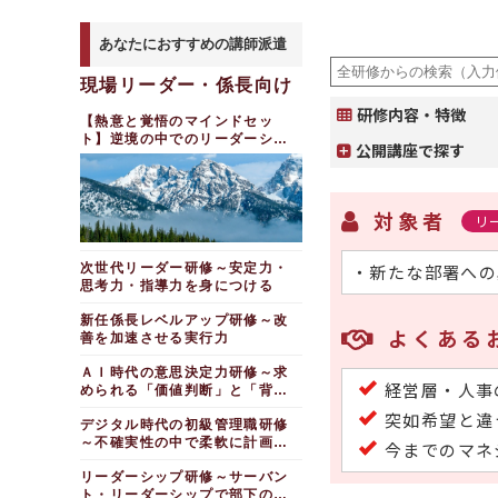
あなたにおすすめの講師派遣
現場リーダー・係長向け
研修内容・特徴
【熱意と覚悟のマインドセッ
ト】逆境の中でのリーダーシッ
公開講座で探す
プ研修
対象者
リ
次世代リーダー研修～安定力・
・新たな部署への
思考力・指導力を身につける
新任係長レベルアップ研修～改
よくある
善を加速させる実行力
ＡＩ時代の意思決定力研修～求
経営層・人事
められる「価値判断」と「背負
う覚悟」
突如希望と違
デジタル時代の初級管理職研修
～不確実性の中で柔軟に計画を
今までのマネ
遂行する
リーダーシップ研修～サーバン
ト・リーダーシップで部下の成