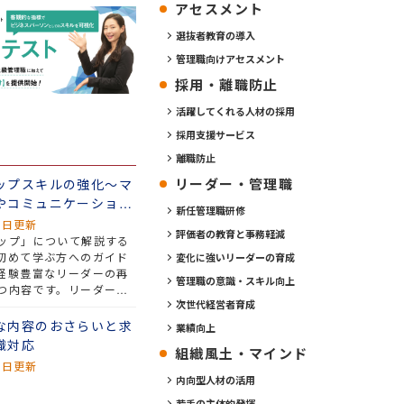
アセスメント
選抜者教育の導入
管理職向けアセスメント
採用・離職防止
活躍してくれる人材の採用
採用支援サービス
離職防止
リーダー・管理職
ップスキルの強化～マ
やコミュニケーション
新任管理職研修
1日更新
評価者の教育と事務軽減
ップ」について解説する
初めて学ぶ方へのガイド
変化に強いリーダーの育成
経験豊富なリーダーの再
管理職の意識・スキル向上
つ内容です。リーダーシ
必須要件、具体的な行
次世代経営者育成
ントとの違いなど、リー
な内容のおさらいと求
業績向上
発揮する上で押さえてお
織対応
組織風土・マインド
強化のポイントを分かり
8日更新
ます。
内向型人材の活用
若手の主体的発揮