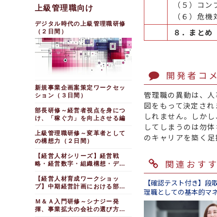
（半日間）
（５）コン
上級管理職向け
（６）危機
デジタル時代の上級管理職研修
８．まとめ
（２日間）
開発者コ
新規事業企画案策定ワークセッ
管理職の異動は、人
ション（３日間）
図をもって決定され
部長研修～経営者視点を身につ
しれません。しかし
け、「稼ぐ力」を向上させる編
してしまうのは勿体
上級管理職研修～変革者として
のキャリアを築く足
の構想力（２日間）
【経営人材シリーズ】経営戦
関連おす
略・経営数字・組織構想・デジ
タル戦略
【経営人材育成ワークショッ
【確認テスト付き】段
プ】中期経営計画における部門
理職としての基本的マ
連携を促す
キルを理解する（１日
Ｍ＆Ａ入門研修～シナジー発
揮、事業拡大の会社の選び方