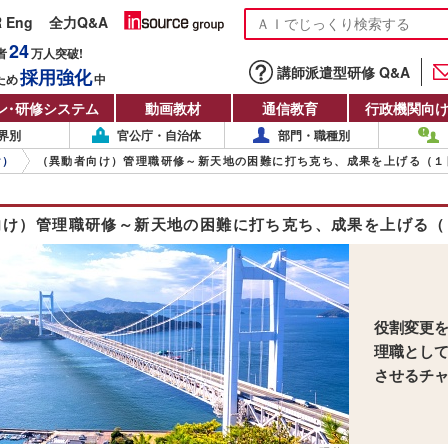
R Eng
全力Q&A
24
者
万人
突破!
講師派遣型研修 Q&A
採用強化
ため
中
ン
・
研修システム
動画教材
通信教育
行政機関向
界別
官公庁・自治体
部門・職種別
け）
（異動者向け）管理職研修～新天地の困難に打ち克ち、成果を上げる（１
向け）管理職研修～新天地の困難に打ち克ち、成果を上げる（
役割変更
理職とし
させるチ