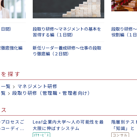
３日間）
段取り研修～マネジメントの基本を
段取り研修～
習得する編（１日間）
役割編（１日
理徹底強化編
新任リーダー養成研修～仕事の段取
り徹底編（２日間）
修を探す
修一覧
>
マネジメント研修
一覧
>
段取り研修（管理職・管理者向け）
ビス
～プロセスご
Leaf企業内大学～人の可能性を最
階層別テス
ルコーディネ
大限に伸ばすシステム
「知識」と
テスト