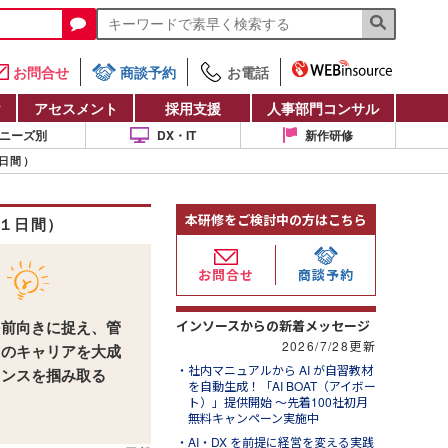
お問合せ
商談予約
お電話
け
アセスメント
採用支援
人事部門コンサル
ニーズ別
DX・IT
新作研修
日間）
本研修をご検討中の方はこちら
１日間）
お問合せ
商談予約
インソースからの新着メッセージ
を前向きに捉え、管
2026/7/28更新
てのキャリアを大成
社内マニュアルから AI が自習教材
ャンスを掴み取る
を自動生成！「AI BOAT（アイボー
ト）」提供開始 ～先着100社初月
無料キャンペーン実施中
AI・DX を前提に経営を変える実践