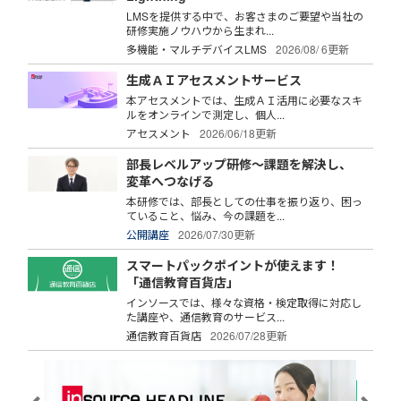
LMSを提供する中で、お客さまのご要望や当社の
研修実施ノウハウから生まれ...
多機能・マルチデバイスLMS
2026/08/ 6更新
生成ＡＩアセスメントサービス
本アセスメントでは、生成ＡＩ活用に必要なスキ
ルをオンラインで測定し、個人...
アセスメント
2026/06/18更新
部長レベルアップ研修～課題を解決し、
変革へつなげる
本研修では、部長としての仕事を振り返り、困っ
ていること、悩み、今の課題を...
公開講座
2026/07/30更新
スマートパックポイントが使えます！
「通信教育百貨店」
インソースでは、様々な資格・検定取得に対応し
た講座や、通信教育のサービス...
通信教育百貨店
2026/07/28更新