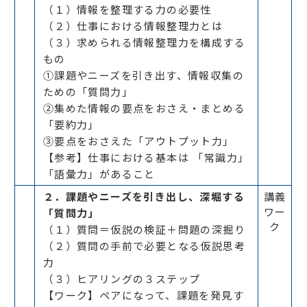
（１）情報を整理する力の必要性
（２）仕事における情報整理力とは
（３）求められる情報整理力を構成する
もの
①課題やニーズを引き出す、情報収集の
ための「質問力」
②集めた情報の要点をおさえ・まとめる
「要約力」
③要点をおさえた「アウトプット力」
【参考】仕事における基本は 「常識力」
「語彙力」があること
２．課題やニーズを引き出し、深堀する
講義
ワー
「質問力」
ク
（１）質問＝仮説の検証＋問題の深掘り
（２）質問の手前で必要となる仮説思考
力
（３）ヒアリングの３ステップ
【ワーク】ペアになって、課題を発見す