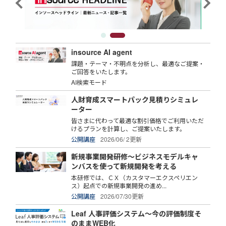
insource AI agent
課題・テーマ・不明点を分析し、最適なご提案・
ご回答をいたします。
AI検索モード
人財育成スマートパック見積りシミュレ
ーター
皆さまに代わって最適な割引価格でご利用いただ
けるプランを計算し、ご提案いたします。
公開講座
2026/06/ 2更新
新規事業開発研修～ビジネスモデルキャ
ンバスを使って新規開発を考える
本研修では、ＣＸ（カスタマーエクスペリエン
ス）起点での新規事業開発の進め...
公開講座
2026/07/30更新
Leaf 人事評価システム～今の評価制度そ
のままWEB化