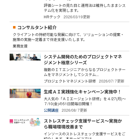
評価シートの見た目と運用法は維持したままシス
テム化を実現します。
HRテック
2026/03/19更新
コンサルタント紹介
クライアントの持続可能な発展に向けて、ソリューションの提案・
施策の実施～定着まで伴走支援いたします。
業務支援
システム開発のためのプロジェクトマネ
ジメント極意シリーズ
複数のＩＴエンジニアからなるプロジェクトチー
ムをマネジメントしてシステム...
プロジェクトマネジメント研修
2026/07/ 7更新
生成ＡＩ実践強化キャンペーン実施中！
大人気の「ＡＩエージェント研修」を４/27(月)～
７/10(金)の51日間毎日開催！
公開講座
2026/08/ 7更新
ストレスチェック支援サービス～実施か
ら職場環境改善まで
インソースのストレスチェック支援サービスをご
紹介します。本サービスでは、...