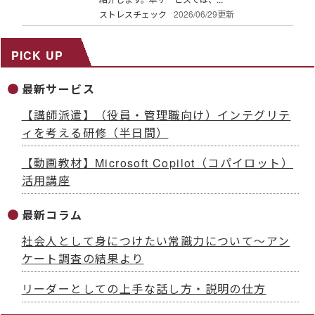
ストレスチェック
2026/06/29更新
PICK UP
最新サービス
【講師派遣】（役員・管理職向け）インテグリテ
ィを考える研修（半日間）
【動画教材】Microsoft Copilot（コパイロット）
活用講座
最新コラム
社会人として身につけたい常識力について～アン
ケート調査の結果より
リーダーとしての上手な話し方・説明の仕方