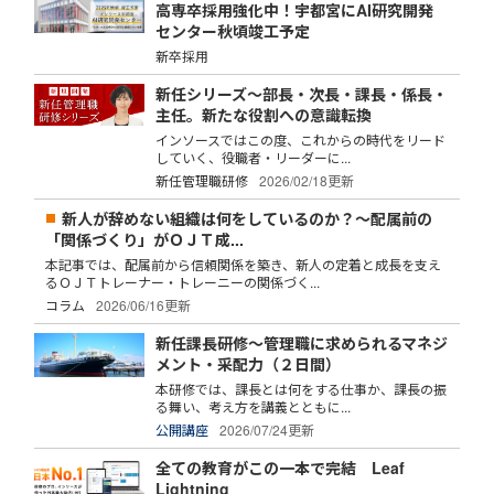
高専卒採用強化中！宇都宮にAI研究開発
センター秋頃竣工予定
新卒採用
新任シリーズ～部長・次長・課長・係長・
主任。新たな役割への意識転換
インソースではこの度、これからの時代をリード
していく、役職者・リーダーに...
新任管理職研修
2026/02/18更新
新人が辞めない組織は何をしているのか？～配属前の
「関係づくり」がＯＪＴ成...
本記事では、配属前から信頼関係を築き、新人の定着と成長を支え
るＯＪＴトレーナー・トレーニーの関係づく...
コラム
2026/06/16更新
新任課長研修～管理職に求められるマネジ
メント・采配力（２日間）
本研修では、課長とは何をする仕事か、課長の振
る舞い、考え方を講義とともに...
公開講座
2026/07/24更新
全ての教育がこの一本で完結 Leaf
Lightning