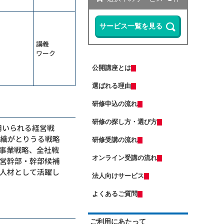
リスクマネジメント研修～未然に防
【ＡＩと働く】研修担当者レベルア
ぐ方法を学ぶ
ップ研修～整合性・納得感をＡＩで
担保する
13,500円
14,300円
会員
通常
Microsoft 365 Copilotの使い方研修
2026年9月7日(月)
オンライン
～資料作成の時間を半減する
2026年9月28日(月)
オンライン
講義
Copilot Studio研修～社内データ活用
ワーク
（半日研修）ＡＩエージェント基礎
エージェントを作る
研修～自分専用の生成ＡＩで業務を
公開講座とは
自動化する
ＤＸ推進のための要件定義研修
13,500円
14,300円
会員
通常
選ばれる理由
2026年9月7日(月)
オンライン
Excelマクロで始める業務自動化研修
～Copilot活用編
2026年9月7日(月)
オンライン
研修申込の流れ
（若手向け）DX入門研修～ChatGPT
（中途社員・職種転換者向け）ビジ
に触れ、業務効率化のマインドを獲
ネスマナー研修
研修の探し方・選び方
用いられる経営戦
得する
13,500円
14,300円
会員
通常
ＡＩエージェント基礎研修～Gemini
組織がとりうる戦略
研修受講の流れ
2026年9月7日(月)
オンライン
で自組織専用のGemを作成する
事業戦略、全社戦
2026年9月14日(月)
オンライン
オンライン受講の流れ
営幹部・幹部候補
ChatGPT×Pythonプログラミング研
修～自動化・データ分析編（５日
はじめての人事採用実務研修～求人
人材として活躍し
間）
法人向けサービス
票・説明会・入社手続きの流れを押
（半日研修）経営幹部・管理職向け
さえる
13,500円
14,300円
会員
通常
生成ＡＩ活用研修～リスクを理解し
よくあるご質問
運用方針を決める
2026年9月7日(月)
オンライン
業務効率化のためのClaude活用研修
2026年9月28日(月)
オンライン
～Excel業務と資料作成の負担を減ら
ご利用にあたって
す