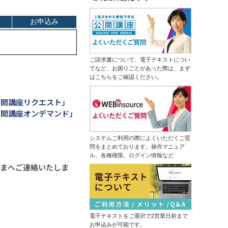
生産性向上研修～仕事の見える化で
受注獲得のためのＡＩ活用研修～デ
ムダなく成果につなげる
ータ分析からソリューションの導出
13,500円
14,300円
まで
会員
通常
生成ＡＩ推進リーダー育成研修～効
2026年9月7日(月)
オンライン
果的な業務を選びエージェントを作
成する
情報セキュリティマネジメント研修
（半日研修）デザイン業務内製化の
ご請求書について、電子テキストについ
14,300円
14,300円
会員
通常
ための画像生成ＡＩ活用研修
てなど、お困りごとがあった際は、まず
2026年9月7日(月)
オンライン
はこちらをご確認ください。
はじめての業務自動化研修～生成Ａ
2026年9月14日(月)
オンライン
ＩとPythonで１日１時間を生みだす
中堅社員研修～管理職を補佐し、部
公開講座リクエスト」
ＤＸ推進のための業務改革研修～デ
の成果を出す！
ジタル活用の視点を持つ
公開講座オンデマンド」
13,500円
14,300円
会員
通常
ChatGPT×データ分析研修～ＡＩド
2026年9月7日(月)
オンライン
リブンな課題解決
システムご利用の際によくいただくご質
プロジェクトマネジメント基礎研修
問をまとめております。操作マニュア
（半日研修）ＡＩ理解研修～人工知
ル、各種権限、ログイン情報など
13,500円
14,300円
能にできることを知り、正しく活用
会員
通常
さまへご連絡いたしま
する
2026年9月14日(月)
オンライン
触って高める生成ＡＩリテラシー研
修～生成ＡＩパスポート取得の１歩
はじめての経理実務研修～日次・月
を踏み出す
次基礎業務編
管理職向け発想力強化ワークショッ
13,500円
14,300円
会員
通常
プ～生成ＡＩとＳＦ思考で未来を構
想する
電子テキストをご選択で2営業日前まで
2026年9月14日(月)
オンライン
NotebookLM活用研修～生成ＡＩで
お申込みが可能です。
2026年9月28日(月)
オンライン