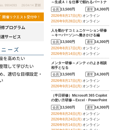
～生成ＡＩを仕事で頼れるパートナ
No. 9904093
26/04/14 更新
ーにする
13,500円
14,300円
会員
通常
2026年8月17日(月)
オンライン
開催リクエスト受付中！
2026年9月28日(月)
オンライン
研修プログラム
人を動かすコミュニケーション研修
～キーパーソンへ働きかける編
関連サービス
13,500円
14,300円
会員
通常
・ニーズ
2026年8月17日(月)
オンライン
2026年9月14日(月)
オンライン
座を高めたい
メンター研修～メンティのよき相談
整理して学びたい
相手となる
め、適切な目標設定・
13,500円
14,300円
会員
通常
い
2026年8月17日(月)
オンライン
2026年9月14日(月)
オンライン
（半日研修）Microsoft 365 Copilot
の使い方研修～Excel・PowerPoint
操作を効率化する
13,500円
14,300円
会員
通常
2026年8月24日(月)
オンライン
2026年8月24日(月)
オンライン
2026年9月14日(月)
オンライン