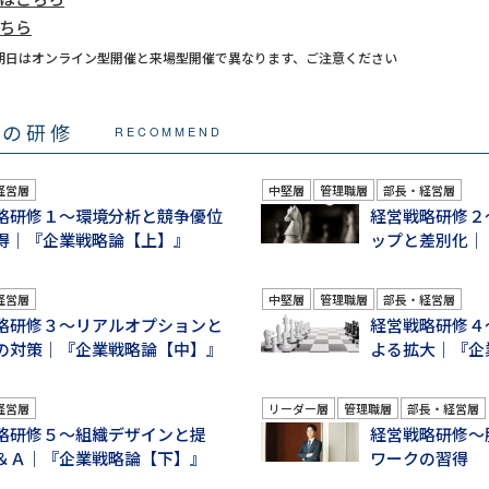
ちら
期日はオンライン型開催と来場型開催で異なります、ご注意ください
マの研修
RECOMMEND
経営層
中堅層
管理職層
部長・経営層
略研修１～環境分析と競争優位
経営戦略研修２
得｜『企業戦略論【上】』
ップと差別化｜
経営層
中堅層
管理職層
部長・経営層
略研修３～リアルオプションと
経営戦略研修４
の対策｜『企業戦略論【中】』
よる拡大｜『
経営層
リーダー層
管理職層
部長・経営層
略研修５～組織デザインと提
経営戦略研修～
＆Ａ｜『企業戦略論【下】』
ワークの習得