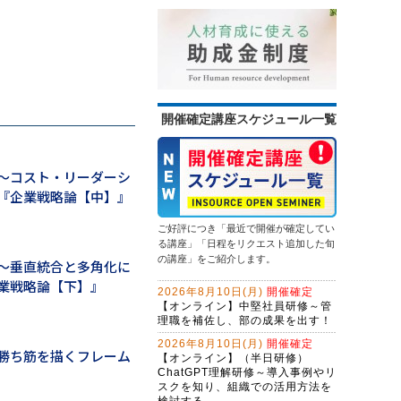
スライド作成を自動化する
情報セキュリティ研修～身近な事例
問合せ対応効率化のためのＡＩエー
から社内リスクを抑制する
ジェント研修～CopilotとExcel編
（２日間）
13,500円
14,300円
会員
通常
生成ＡＩを味方にするWebマーケテ
2026年9月14日(月)
オンライン
ィング戦略とAIO・LLMO対応記事作
2026年9月28日(月)
オンライン
成術～年間6,000件の問合せを獲得す
（半日研修）営業向け生成ＡＩ活用
る、インソース流のWeb開発
開催確定講座スケジュール一覧
問題解決研修～ビジネス上の問題を
研修～提案書作成・Excel作業を効率
解決する
化する
初心者限定！GeminiでWeb検索・情
13,500円
14,300円
会員
通常
報整理から自業務特化ＡＩ作成まで
～コスト・リーダーシ
2026年9月28日(月)
オンライン
学ぶ３日間集中コース
『企業戦略論【中】』
ChatGPT×Excelレベルアップ研修～
マクロ仕様書で、要件定義力を強化
する
ご好評につき「最近で開催が確定してい
（半日研修）ChatGPTによるプログ
る講座」「日程をリクエスト追加した旬
ラミング効率化研修～活用事例とプ
の講座」をご紹介します。
～垂直統合と多角化に
ロンプトを学ぶ
企業戦略論【下】』
ＡＩエージェント開発研修～
2026年8月10日(月)
開催確定
LangChainで業務プロセスを改善す
【オンライン】中堅社員研修～管
る（２日間）
理職を補佐し、部の成果を出す！
初心者限定！Copilotで基本操作から
自業務特化ＡＩ作成まで学ぶ３日間
2026年8月10日(月)
開催確定
勝ち筋を描くフレーム
集中コース
【オンライン】（半日研修）
生成ＡＩを活用した企画立案ワーク
ChatGPT理解研修～導入事例やリ
ショップ～アイデアソンに取り組む
スクを知り、組織での活用方法を
検討する