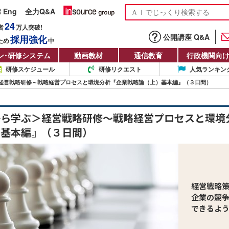
R Eng
全力Q&A
24
者
万人
突破!
公開講座 Q&A
採用強化
ため
中
ン
・
研修システム
動画教材
通信教育
行政機関向
研修スケジュール
研修リクエスト
人気ランキン
経営戦略研修～戦略経営プロセスと環境分析『企業戦略論（上）基本編』（３日間）
から学ぶ＞経営戦略研修～戦略経営プロセスと環境
）基本編』（３日間）
経営戦略
企業の競
できるよ