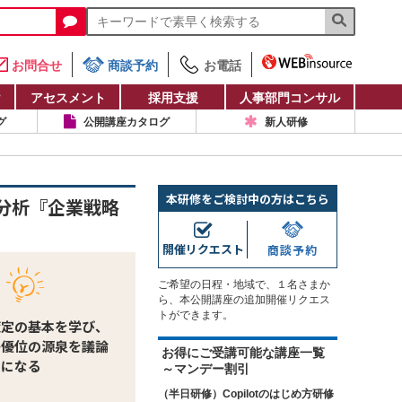
お問合せ
商談予約
お電話
け
アセスメント
採用支援
人事部門コンサル
グ
公開講座カタログ
新人研修
本研修をご検討中の方はこちら
分析『企業戦略
開催リクエスト
商談予約
ご希望の日程・地域で、１名さまか
ら、本公開講座の追加開催リクエス
トができます。
策定の基本を学び、
争優位の源泉を議論
お得にご受講可能な講座一覧
うになる
～マンデー割引
（半日研修）Copilotのはじめ方研修