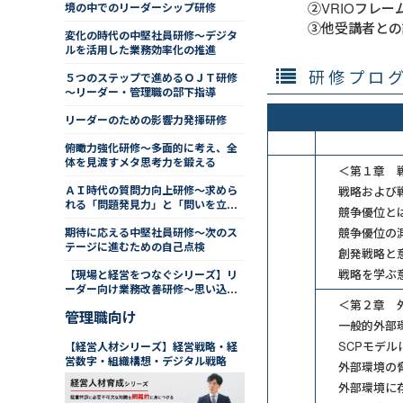
②VRIOフレ
境の中でのリーダーシップ研修
③他受講者との
変化の時代の中堅社員研修～デジタ
ルを活用した業務効率化の推進
研修プロ
５つのステップで進めるＯＪＴ研修
～リーダー・管理職の部下指導
リーダーのための影響力発揮研修
俯瞰力強化研修～多面的に考え、全
体を見渡すメタ思考力を鍛える
＜第１章 
ＡＩ時代の質問力向上研修～求めら
戦略および
れる「問題発見力」と「問いを立て
競争優位と
る力」
期待に応える中堅社員研修～次のス
競争優位の
テージに進むための自己点検
創発戦略と
戦略を学ぶ
【現場と経営をつなぐシリーズ】リ
ーダー向け業務改善研修～思い込み
を排した手法を学ぶ
＜第２章 
管理職向け
一般的外部
SCPモデ
【経営人材シリーズ】経営戦略・経
営数字・組織構想・デジタル戦略
外部環境の
外部環境に存