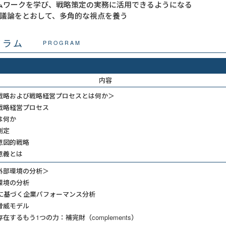
ームワークを学び、戦略策定の実務に活用できるようになる
議論をとおして、多角的な視点を養う
グラム
PROGRAM
内容
戦略および戦略経営プロセスとは何か＞
戦略経営プロセス
は何か
測定
意図的戦略
意義とは
外部環境の分析＞
環境の分析
ルに基づく企業パフォーマンス分析
脅威モデル
在するもう1つの力：補完財（complements）