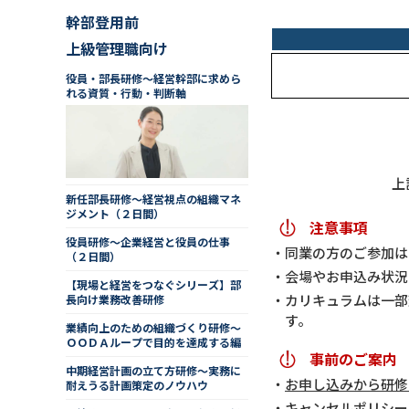
幹部登用前
上級管理職向け
役員・部長研修～経営幹部に求めら
れる資質・行動・判断軸
上
新任部長研修～経営視点の組織マネ
ジメント（２日間）
注意事項
役員研修～企業経営と役員の仕事
同業の方のご参加は
（２日間）
会場やお申込み状況
【現場と経営をつなぐシリーズ】部
カリキュラムは一部
長向け業務改善研修
す。
業績向上のための組織づくり研修～
ＯＯＤＡループで目的を達成する編
事前のご案内
中期経営計画の立て方研修～実務に
お申し込みから研修
耐えうる計画策定のノウハウ
キャンセルポリシー