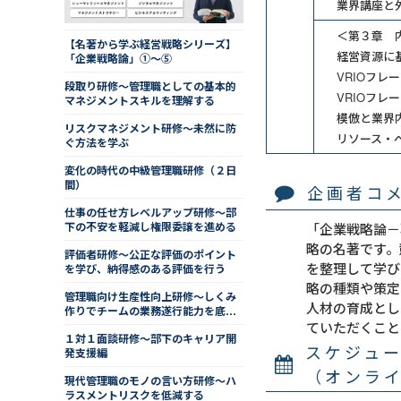
業界講座と
＜第３章 
【名著から学ぶ経営戦略シリーズ】
経営資源に
「企業戦略論」①～⑤
VRIOフレ
段取り研修～管理職としての基本的
VRIOフレ
マネジメントスキルを理解する
模倣と業界
リスクマネジメント研修～未然に防
リソース・
ぐ方法を学ぶ
変化の時代の中級管理職研修（２日
間）
企画者コ
仕事の任せ方レベルアップ研修～部
下の不安を軽減し権限委譲を進める
「企業戦略論－
略の名著です。
評価者研修～公正な評価のポイント
を整理して学び
を学び、納得感のある評価を行う
略の種類や策定
管理職向け生産性向上研修～しくみ
人材の育成とし
作りでチームの業務遂行能力を底上
げする
ていただくこと
１対１面談研修～部下のキャリア開
スケジュ
発支援編
（オンラ
現代管理職のモノの言い方研修～ハ
ラスメントリスクを低減する