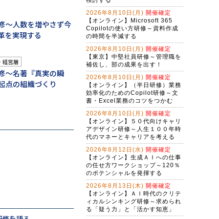
生成AI活用講座・応用編
2026年8月10日(月)
開催確定
Claude Cowork実践研修～定型業務
【オンライン】Microsoft 365
修～人数を増やさず今
をＡＩに任せる新しい働き方
Copilotの使い方研修～資料作成
革を実現する
の時間を半減する
生成AI活用講座・基礎編
2026年8月10日(月)
開催確定
【東京】中堅社員研修～管理職を
Ｇ検定対策研修～現代に必須のＡＩ
・経営層
補佐し、部の成果を出す！
リテラシー（２日間）
修～名著『真実の瞬
2026年8月10日(月)
開催確定
アプリを作れる自分になる！生成Ａ
起点の組織づくり
【オンライン】（半日研修）業務
Ｉで仕事を変えるバイブコーディン
効率化のためのCopilot研修～文
グ研修（２日間）
書・Excel業務のコツをつかむ
バイブコーディング体験研修～ＡＩ
の力でプログラムを自動作成する
2026年8月10日(月)
開催確定
【オンライン】５０代向けキャリ
（半日研修）ＡＩ時代の構文リテラ
アデザイン研修～人生１００年時
シー向上研修～アレクサンドラ・ア
代のマネーとキャリアを考える
ミラーゼ構文で考える
2026年8月12日(水)
開催確定
（半日研修）締切を知らせるＡＩ秘
【オンライン】生成ＡＩへの仕事
書作成研修～Copilot Studioで業務自
の任せ方ワークショップ～120％
動化
Gemini実践者向け！NotebookLM資
のポテンシャルを発揮する
料作成からGem構築まで学ぶ３日間
2026年8月13日(木)
開催確定
集中コース
【オンライン】ＡＩ時代のクリテ
Copilot実践者向け！Excel自動化か
ィカルシンキング研修～求められ
らＡＩエージェント構築まで学ぶ３
る「疑う力」と「活かす知恵」
日間集中コース
研修を語る
（半日研修）RAGシステム基礎研修