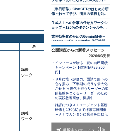
グ研修～使いこなすための応用手法
かす３つの要素を習得する
を学ぶ
（半日研修）ChatGPTのはじめ方研
13,500円
14,300円
会員
通常
修～触って学び、明日の業務を効率
2026年8月31日(月)
オンライン
化する
生成ＡＩへの仕事の任せ方ワークシ
１対１面談研修～部下のキャリア開
ョップ～120％のポテンシャルを発
発支援編
揮する
業務効率化のためのGemini研修～
13,500円
14,300円
会員
通常
Googleアプリとの連携で作業時間を
2026年8月31日(月)
オンライン
手法
削減する
公開講座からの新着メッセージ
（半日研修）ChatGPTを活用した発
若手社員研修～主体性の発揮
想力強化研修
2026/8/3更新
13,500円
14,300円
会員
通常
インソースが贈る、夏の自己研鑽
ＡＩエージェント基礎研修～自分専
2026年8月31日(月)
オンライン
キャンペーン【特別価格29,800
講義
用の生成ＡＩで業務を自動化する
円】
ワーク
アサーティブコミュニケーション研
（半日研修）ChatGPT×Excel研修～
８月に培う評価力。面談で部下の
修～自他尊重のスタンスで言いにく
身近なExcel業務から始めるＡＩ活用
心を掴み、下半期の成長を最大化
いことを伝える
13,500円
14,300円
会員
通常
させる 次世代を担うリーダーの知
ChatGPTを活用したビジネス文書研
的基盤をつくる～リーダーのため
2026年8月31日(月)
オンライン
修～文書作成の新スタンダードを学
の実践教養研修、開講中
ぶ
レジリエンス研修～しなやかにスト
好評につきＡＩエージェント基礎
生成ＡＩを活用した業務改善研修～
レスと向き合い、回復力を身につけ
研修を9/30(水)までほぼ毎日開催
業務を可視化し、ＡＩに置き換え組
講義
る
～ＡＩでカンタンに業務を自動化
織展開する
13,500円
14,300円
会員
通常
ワーク
（半日研修）ChatGPT理解研修～導
2026年9月7日(月)
オンライン
入事例やリスクを知り、組織での活
用方法を検討する