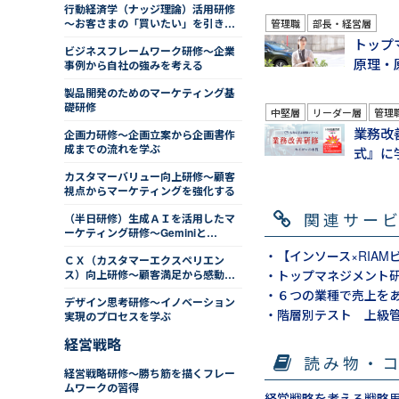
行動経済学（ナッジ理論）活用研修
～お客さまの「買いたい」を引き出
管理職
部長・経営層
す仕掛けづくり
トップ
ビジネスフレームワーク研修～企業
原理・
事例から自社の強みを考える
製品開発のためのマーケティング基
礎研修
中堅層
リーダー層
管理
業務改
企画力研修～企画立案から企画書作
成までの流れを学ぶ
式』に
カスタマーバリュー向上研修～顧客
視点からマーケティングを強化する
関連サー
（半日研修）生成ＡＩを活用したマ
ーケティング研修～Geminiと
NotebookLM編
・【インソース×RIA
ＣＸ（カスタマーエクスペリエン
ス）向上研修～顧客満足から感動体
・トップマネジメント
験へ
・６つの業種で売上を
デザイン思考研修～イノベーション
・階層別テスト 上級
実現のプロセスを学ぶ
経営戦略
読み物・
経営戦略研修～勝ち筋を描くフレー
ムワークの習得
経営戦略を考える戦略