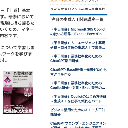
2026年9月14日(月)
オンライン
位－【上巻】基本
タイムマネジメント研修～仕事を効
率的に進めるための時間管理を学ぶ
す。研修において
注目の生成ＡＩ関連講座一覧
13,500円
14,300円
会員
通常
を現場に持ち帰るた
2026年8月24日(月)
オンライン
いくため、マネー
（半日研修）Microsoft 365 Copilot
の使い方研修～Excel・PowerPoint
内容です。
ロジカルシンキング研修
操作を効率化する
13,500円
14,300円
会員
通常
（半日研修）ＡＩエージェント基礎
析について学習しま
研修～自分専用の生成ＡＩで業務を
2026年8月24日(月)
オンライン
自動化する
ムワークを学びま
2026年9月28日(月)
オンライン
（半日研修）業務効率化のための
ます。
ChatGPT活用研修
交渉力向上研修～ネゴシエーション
スキルを上達させる
ChatGPT×Excel研修～知識ゼロから
マクロを作る
13,500円
14,300円
会員
通常
2026年8月24日(月)
オンライン
（半日研修）業務効率化のための
2026年9月28日(月)
オンライン
Copilot研修～文書・Excel業務のコ
ツをつかむ
判断力強化研修～８つの観点で意思
（半日研修）Copilotのはじめ方研修
決定ができる管理職になる
～生成ＡＩを仕事で頼れるパートナ
ーにする
13,500円
14,300円
会員
通常
ビジネス活用のためのＡＩ・人工知
2026年8月24日(月)
オンライン
能研修
2026年9月28日(月)
オンライン
ChatGPTプロンプトエンジニアリン
プレゼンテーション研修～相手を動