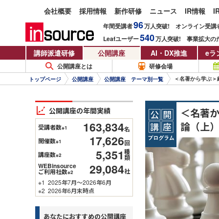
会社概要
採用情報
新作研修
ニュース
IR情報
I
96
年間受講者
万人
突破!
オンライン受講
540
Leafユーザー
万人
突破!
事業拡大の
講師派遣研修
公開講座
AI・DX推進
eラ
公開講座とは
研修会場
＜名著から学ぶ＞
トップページ
公開講座
公開講座 テーマ別一覧
公開講座の年間実績
＜名著
163,834
論（上
受講者数
※1
名
17,626
開催数
※1
回
5,351
種
講座数
※2
類
29,084
WEBinsource
社
ご利用社数
※2
※1
2025年7月～2026年6月
※2
2026年6月末時点
あなたにおすすめの公開講座