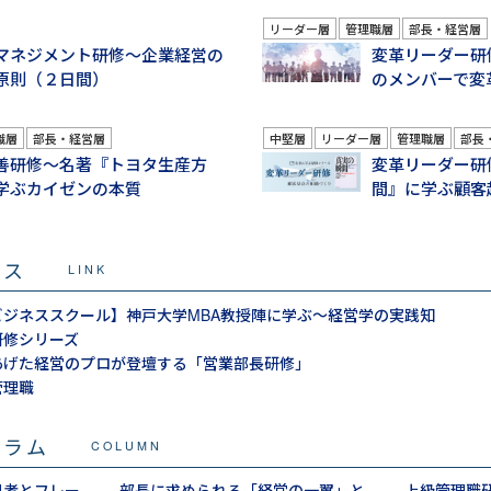
リーダー層
管理職層
部長・経営層
マネジメント研修～企業経営の
変革リーダー研
原則（２日間）
のメンバーで変
職層
部長・経営層
中堅層
リーダー層
管理職層
部長
善研修～名著『トヨタ生産方
変革リーダー研
学ぶカイゼンの本質
間』に学ぶ顧客
ビス
LINK
Mビジネススクール】神戸大学MBA教授陣に学ぶ～経営学の実践知
研修シリーズ
あげた経営のプロが登壇する「営業部長研修」
管理職
コラム
COLUMN
思考とフレー
部長に求められる「経営の一翼」と
上級管理職