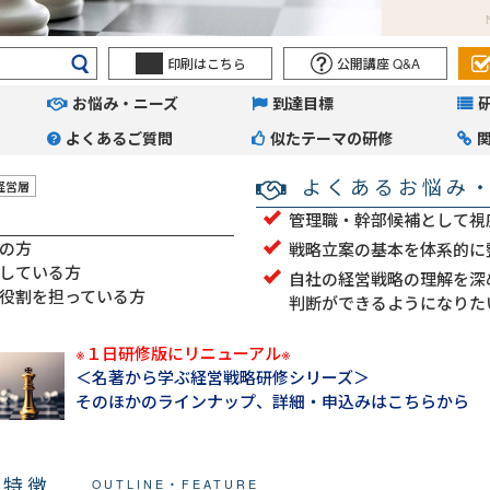
印刷はこちら
公開講座 Q&A
お悩み・ニーズ
到達目標
よくあるご質問
似たテーマの研修
よくあるお悩み
経営層
管理職・幹部候補として視
の方
戦略立案の基本を体系的に
している方
自社の経営戦略の理解を深
役割を担っている方
判断ができるようになりた
※１日研修版にリニューアル※
＜名著から学ぶ経営戦略研修シリーズ＞
そのほかのラインナップ、詳細・申込みはこちらから
・特徴
OUTLINE・FEATURE