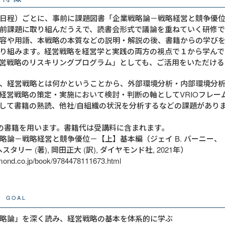
日程）ごとに、事前に課題図書「企業戦略論－戦略経営と競争優
前課題に取り組んだうえで、読書会形式で議論を重ねていく研修で
容や用語、本戦略の本質などの説明・解説の後、書籍からの学び
り組みます。経営戦略を経営学と実践の両方の視点で１から学んで
営戦略のリスキリングプログラム」としても、ご活用をいただける
、経営戦略とは何かということから、外部環境分析・内部環境分
経営戦略の策定・実施において検討・判断の軸としてVRIOフレー
して書籍の熟読、他社/自組織の状況を分析するなどの課題があり
の書籍を用います。書籍代は受講料に含まれます。
略論－戦略経営と競争優位－【上】基本編（ジェイ B. バーニー、
ヘスタリー (著), 岡田正大 (訳), ダイヤモンド社, 2021年）
amond.co.jp/book/9784478111673.html
GOAL
略論」を深く読み、経営戦略の基本を体系的に学ぶ