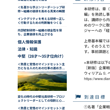
＜名著から学ぶ＞リーダーシップ研
本研修は、章（
修～組織の価値を高める真実の瞬間
編」を熟読し事
インテグリティを考える研修～正し
は、講師から内
く行動するための判断軸をつくる
めのワークに取
ジャーへの「経
内部統制研修～組織の健全性を保
ち、企業価値を向上させる
上巻基本編では
個人情報保護
す。そのうえで
法律・知識
す。事前課題と
中堅（28才～35才位向け）
※本研修は以下
＜熱意と覚悟のマインドセット＞主
［新版］企業戦
力となる人のための仕事の進め方研
修（２日間）
ウィリアム S. 
https://www.di
到達目標
変化の時代の中堅社員研修～プロジ
ェクトリーダーとしての役割と心構
え
①名著「企業戦
＜熱意と覚悟のマインドセット＞逆