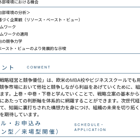
外部環境における機会
内部環境の分析＞
基づく企業観（リソース・ベースト・ビュー）
ームワーク
ームワークの適用
内の競争力学
ベースト・ビューのより発展的な示唆
メント
COMMENT
戦略経営と競争優位」は、欧米のMBA校やビジネススクールでも
競争市場において他社と競争しながら利益をあげていくために、
ます。上巻・中巻・下巻と学んでいくことで、戦略立案の基本から
にあたっての判断軸を体系的に網羅することができます。次世代経
て、知識に裏打ちされた構想力を身につけ、組織の未来を切り拓く
を期待しています。
ール・お申込み
SCHEDULE・
イン型／来場型開催）
APPLICATION