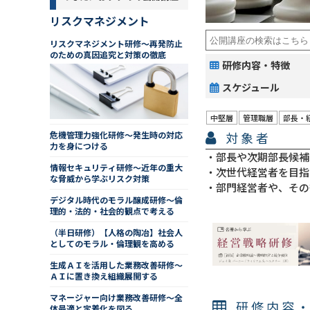
リスクマネジメント
リスクマネジメント研修～再発防止
のための真因追究と対策の徹底
研修内容・特徴
スケジュール
中堅層
管理職層
部長・
対象者
危機管理力強化研修～発生時の対応
力を身につける
部長や次期部長候補
情報セキュリティ研修～近年の重大
次世代経営者を目指
な脅威から学ぶリスク対策
部門経営者や、その
デジタル時代のモラル醸成研修～倫
理的・法的・社会的観点で考える
（半日研修）【人格の陶冶】社会人
としてのモラル・倫理観を高める
生成ＡＩを活用した業務改善研修～
ＡＩに置き換え組織展開する
マネージャー向け業務改善研修～全
研修内容
体最適と定着化を図る