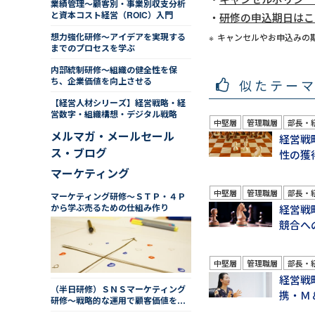
業績管理～顧客別・事業別収支分析
と資本コスト経営（ROIC）入門
研修の申込期日はこ
想力強化研修～アイデアを実現する
キャンセルやお申込みの
までのプロセスを学ぶ
内部統制研修～組織の健全性を保
ち、企業価値を向上させる
似たテー
【経営人材シリーズ】経営戦略・経
営数字・組織構想・デジタル戦略
中堅層
管理職層
部長・
メルマガ・メールセール
経営戦
ス・ブログ
性の獲
マーケティング
中堅層
管理職層
部長・
マーケティング研修～ＳＴＰ・４Ｐ
から学ぶ売るための仕組み作り
経営戦
競合へ
中堅層
管理職層
部長・
経営戦
（半日研修）ＳＮＳマーケティング
携・Ｍ
研修～戦略的な運用で顧客価値を高
める