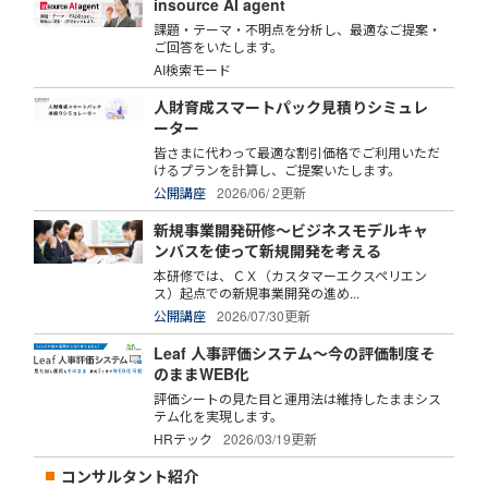
insource AI agent
課題・テーマ・不明点を分析し、最適なご提案・
ご回答をいたします。
AI検索モード
人財育成スマートパック見積りシミュレ
ーター
皆さまに代わって最適な割引価格でご利用いただ
けるプランを計算し、ご提案いたします。
公開講座
2026/06/ 2更新
新規事業開発研修～ビジネスモデルキャ
ンバスを使って新規開発を考える
本研修では、ＣＸ（カスタマーエクスペリエン
ス）起点での新規事業開発の進め...
公開講座
2026/07/30更新
Leaf 人事評価システム～今の評価制度そ
のままWEB化
評価シートの見た目と運用法は維持したままシス
テム化を実現します。
HRテック
2026/03/19更新
コンサルタント紹介