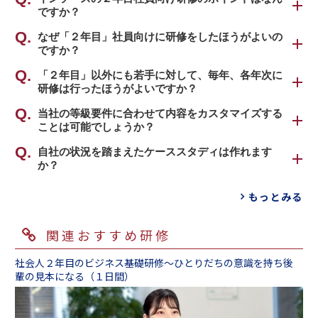
ですか？
インソースでは、新卒で入社した社員が５年目
なぜ「２年目」社員向けに研修をしたほうがよいの
ですか？
で「現場リーダー」に育つよう、２～５年目社
員向けに体系的な研修をご提案しております。
今後、働き方改革により生産性向上が求められ
「２年目」以外にも若手に対して、毎年、各年次に
その中でも、２年目社員向け研修は「プロとし
研修は行ったほうがよいですか？
る中、若手の早期戦力化がより重要になってい
ての自覚を持ち、一人で業務を遂行できる」こ
るためです。新人研修以降も、若手層の人材育
若手の早期戦力化のためには、各年次に研修を
当社の等級要件に合わせて内容をカスタマイズする
とをゴールにし、「業務のプロとしての目的意
成を体系的に実施しなければなりません。
ことは可能でしょうか？
行うことをお勧めいたします。
識と仮説思考力」、「業務の判断基準」、「周
これまでの企業・組織における人材育成は、新
研修を通して、「帰属意識の醸成」「自身の成
囲の支援・協力を得る力」を身につけることを
可能でございます。
自社の状況を踏まえたケーススタディは作れます
人研修以降管理職研修を受講するまでの間、現
長実感」「離職防止」などの効果が得られま
目指します。
か？
貴社の等級要件に合わせて、カリキュラム内容
場のＯＪＴ・指導担当者任せにしていることが
す。近年では、毎年ではなくとも隔年に行うな
を考案しご提案いたします。
往々にしてありました。また、そもそも研修の
可能でございます。
ど、若手に対して研修を実施するお客さまが増
■特にお勧めのプログラム
もっとみる
組織によって２年目に求める役割や抱えている
場を設けるなどの組織的な対応をしなくても、
２年目社員向け研修を実施するにあたっては、
えております。
２年目社員研修 主体性を発揮し周囲の協力を
課題は異なります。例えば「まずは、自分の仕
おのずとリーダーが育っていました。しかし現
貴社の現状や研修背景、受講者などについて詳
得る編（１日間）
事を確実にこなせるようになる」ということを
在では、人材不足により現場でＯＪＴに時間が
関連おすすめ研修
細を伺わせていただきます。
■２～５年目社員向けのお勧め研修一覧
求める組織がある一方、「フォロワーシップを
割けなくなり、組織的なリーダー育成の取り組
受講者は何人いらっしゃるか、業務内容は具体
２年目社員研修 主体性を発揮し周囲の協力を
本プログラムは、「２年目社員に、主体性を身
発揮して、上司を補佐する」ことまで求める組
社会人２年目のビジネス基礎研修～ひとりだちの意識を持ち後
みが必要になってきています。
的にどのようなものであるか、研修のご担当者
得る編（１日間）
につけて早く独り立ちしてもらいたい！」とい
輩の見本になる（１日間）
織もございます。
さまが現状において認識されている課題はいか
う現場の声から作成いたしました。「２年目」
まずは貴社の２年目社員について、業務内容や
インソースの考える「２年目」社員に求められ
なるものであるかなど、弊社の営業担当者が詳
３年目社員研修 業務の中核者としてパフォー
という現在をふまえて今後のキャリアや組織か
求める役割など、ぜひお聞かせください。お聞
る力は、「自身の役割を認識し、自ら考え行動
細にヒアリングさせていただきます。ヒアリン
マンスを発揮する編（１日間）