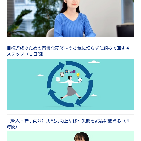
ら求められている役割を改めて考え、 仕事の目
かせいただいた情報をもとに、最適なカリキュ
する力」です。１年目の新人の頃は、言われた
グさせていただいた情報をもとに、ケーススタ
的と手段を明確にし、仮説を立てながら主体的
ラムをご提案させていただきます。
ことを言われた通りにやれば評価されていたか
ディの具体的な内容を詰め、カリキュラムを柔
４年目社員研修 クリティカルに業務の本質を
に業務に取り組めるようになることを目指しま
もしれません。しかし２年目からは、１から１
軟にカスタマイズいたします。
見抜き改善する編（１日間）
す。
０まで指示されないとできないという受け身の
姿勢では、いつまでも成長しません。２年目で
また、２年目社員の方々に
「事前課題」
に取り
５年目社員研修 現場で発揮するリーダーシッ
もちろん、企業・組織によって２年目社員に求
成長するかどうかは、「主体性を発揮できるか
組んでいただくことで、個々人で抱えていらっ
プ編（１日間）
める役割や抱えている課題は異なりますので、
どうか」にかかっています。研修を通じて、２
しゃる課題を明らかにすることも可能です。そ
目標達成のための習慣化研修～やる気に頼らず仕組みで回す４
まずは貴社の２年目社員についてぜひお聞かせ
年目として求められる役割を考えることで、主
ステップ（１日間）
の他、多角的な視点を取り入れるため、上司や
ください。お聞かせいただいた情報をもとに、
体性を発揮して働くための土台を築いていただ
後輩の方々に対して「２年目社員に求める役割
最適なカリキュラムをご提案させていただきま
くことができます。
はどのようなものか」などの事前課題を取るこ
す。
ともできます。
カリキュラム内容のブラッシュアップや、現場
の業務・実情に即したケーススタディの作成、
研修内での受講者同士の課題共有などに、事前
課題は活用いたします。ぜひ実施をご検討くだ
さい。
（新人・若手向け）挑戦力向上研修～失敗を武器に変える（４
時間）