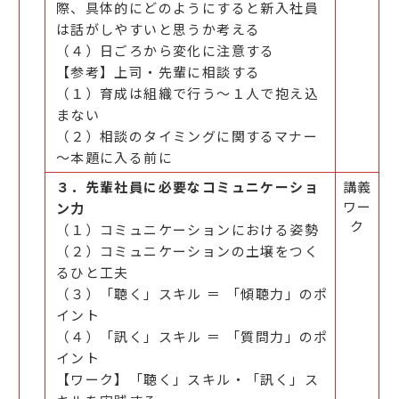
際、具体的にどのようにすると新入社員
は話がしやすいと思うか考える
（４）日ごろから変化に注意する
【参考】上司・先輩に相談する
（１）育成は組織で行う～１人で抱え込
まない
（２）相談のタイミングに関するマナー
～本題に入る前に
３．先輩社員に必要なコミュニケーショ
講義
ワー
ン力
ク
（１）コミュニケーションにおける姿勢
（２）コミュニケーションの土壌をつく
るひと工夫
（３）「聴く」スキル ＝ 「傾聴力」のポ
イント
（４）「訊く」スキル ＝ 「質問力」のポ
イント
【ワーク】「聴く」スキル・「訊く」ス