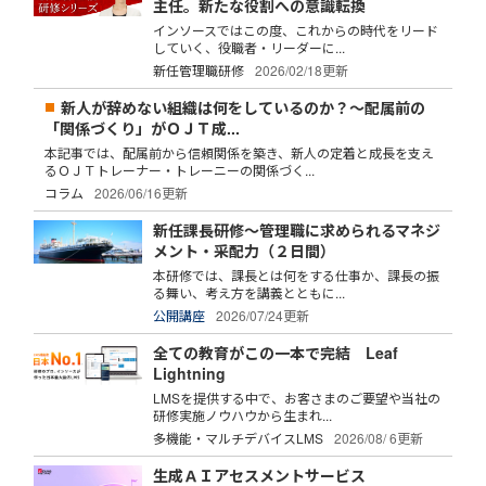
主任。新たな役割への意識転換
インソースではこの度、これからの時代をリード
していく、役職者・リーダーに...
新任管理職研修
2026/02/18更新
新人が辞めない組織は何をしているのか？～配属前の
「関係づくり」がＯＪＴ成...
本記事では、配属前から信頼関係を築き、新人の定着と成長を支え
るＯＪＴトレーナー・トレーニーの関係づく...
コラム
2026/06/16更新
新任課長研修～管理職に求められるマネジ
メント・采配力（２日間）
本研修では、課長とは何をする仕事か、課長の振
る舞い、考え方を講義とともに...
公開講座
2026/07/24更新
全ての教育がこの一本で完結 Leaf
Lightning
LMSを提供する中で、お客さまのご要望や当社の
研修実施ノウハウから生まれ...
多機能・マルチデバイスLMS
2026/08/ 6更新
生成ＡＩアセスメントサービス