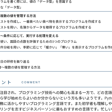
グラムを書く際には、値の「データ型」を意識する
的な「データ型」
～複数の値を管理する方法
リストを作成し、一番食べたい食べ物を表示するプログラムを作成する
リストを用い、名簿からデータを取得するプログラムを作成する
岐～条件に応じて、実行する処理を変える
使い、国語の点数を評価するための3つのプログラム
条件分岐を用い、季節に応じて「暖かい」「寒い」を表示するプログラムを作
本日の研修を振り返る
書～複数の値を管理する方法
メント
COMMENT
注目され、プログラミング技術への関心も高まる一方で、どの言
ら学び始めたらよいのか分からないという方も多いようです。Python
務に活かしやすいプログラミング言語です。また初学者も理解し
リングを志すビジネスパーソンに最もおすすめの言語です。忙し