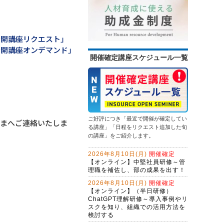
情報セキュリティ研修～身近な事例
問合せ対応効率化のためのＡＩエー
から社内リスクを抑制する
ジェント研修～CopilotとExcel編
（２日間）
13,500円
14,300円
会員
通常
生成ＡＩを味方にするWebマーケテ
2026年9月14日(月)
オンライン
公開講座リクエスト」
ィング戦略とAIO・LLMO対応記事作
2026年9月28日(月)
オンライン
成術～年間6,000件の問合せを獲得す
公開講座オンデマンド」
（半日研修）営業向け生成ＡＩ活用
る、インソース流のWeb開発
開催確定講座スケジュール一覧
問題解決研修～ビジネス上の問題を
研修～提案書作成・Excel作業を効率
解決する
化する
初心者限定！GeminiでWeb検索・情
13,500円
14,300円
会員
通常
報整理から自業務特化ＡＩ作成まで
2026年9月28日(月)
オンライン
学ぶ３日間集中コース
ChatGPT×Excelレベルアップ研修～
マクロ仕様書で、要件定義力を強化
する
ご好評につき「最近で開催が確定してい
さまへご連絡いたしま
（半日研修）ChatGPTによるプログ
る講座」「日程をリクエスト追加した旬
ラミング効率化研修～活用事例とプ
の講座」をご紹介します。
ロンプトを学ぶ
ＡＩエージェント開発研修～
2026年8月10日(月)
開催確定
LangChainで業務プロセスを改善す
【オンライン】中堅社員研修～管
る（２日間）
理職を補佐し、部の成果を出す！
初心者限定！Copilotで基本操作から
自業務特化ＡＩ作成まで学ぶ３日間
2026年8月10日(月)
開催確定
集中コース
【オンライン】（半日研修）
生成ＡＩを活用した企画立案ワーク
ChatGPT理解研修～導入事例やリ
ショップ～アイデアソンに取り組む
スクを知り、組織での活用方法を
検討する
生成AI活用講座・応用編