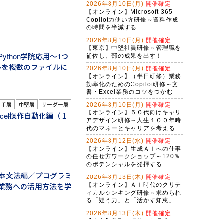
2026年8月10日(月)
開催確定
Claude Cowork実践研修～定型業務
【オンライン】Microsoft 365
をＡＩに任せる新しい働き方
Copilotの使い方研修～資料作成
の時間を半減する
生成AI活用講座・基礎編
2026年8月10日(月)
開催確定
【東京】中堅社員研修～管理職を
Ｇ検定対策研修～現代に必須のＡＩ
ython学院応用～1つ
補佐し、部の成果を出す！
リテラシー（２日間）
イルを複数のファイルに
2026年8月10日(月)
開催確定
アプリを作れる自分になる！生成Ａ
【オンライン】（半日研修）業務
Ｉで仕事を変えるバイブコーディン
効率化のためのCopilot研修～文
グ研修（２日間）
書・Excel業務のコツをつかむ
バイブコーディング体験研修～ＡＩ
の力でプログラムを自動作成する
若手層
中堅層
リーダー層
2026年8月10日(月)
開催確定
【オンライン】５０代向けキャリ
Excel操作自動化編（１
（半日研修）ＡＩ時代の構文リテラ
アデザイン研修～人生１００年時
シー向上研修～アレクサンドラ・ア
代のマネーとキャリアを考える
ミラーゼ構文で考える
2026年8月12日(水)
開催確定
（半日研修）締切を知らせるＡＩ秘
【オンライン】生成ＡＩへの仕事
書作成研修～Copilot Studioで業務自
の任せ方ワークショップ～120％
動化
Gemini実践者向け！NotebookLM資
のポテンシャルを発揮する
料作成からGem構築まで学ぶ３日間
～基本文法編／プログラミ
2026年8月13日(木)
開催確定
集中コース
業務への活用方法を学
【オンライン】ＡＩ時代のクリテ
Copilot実践者向け！Excel自動化か
ィカルシンキング研修～求められ
らＡＩエージェント構築まで学ぶ３
る「疑う力」と「活かす知恵」
日間集中コース
（半日研修）RAGシステム基礎研修
2026年8月13日(木)
開催確定
～組織内のデータを活用するＡＩエ