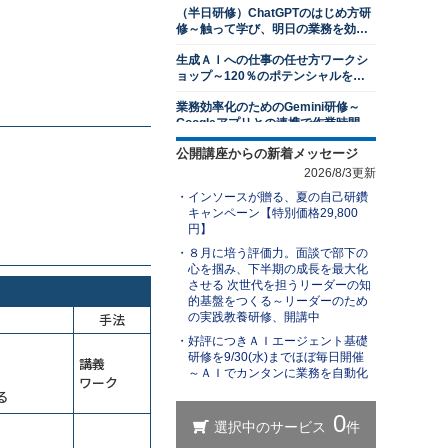
（半日研修）ChatGPTのはじめ方研
13,500円
14,300円
会員
通常
修～触って学び、明日の業務を効率
2026年8月31日(月)
オンライン
化する
生成ＡＩへの仕事の任せ方ワークシ
１対１面談研修～部下のキャリア開
ョップ～120％のポテンシャルを発
発支援編
揮する
業務効率化のためのGemini研修～
13,500円
14,300円
会員
通常
Googleアプリとの連携で作業時間を
2026年8月31日(月)
オンライン
削減する
公開講座からの新着メッセージ
（半日研修）ChatGPTを活用した発
若手社員研修～主体性の発揮
想力強化研修
2026/8/3更新
13,500円
14,300円
会員
通常
インソースが贈る、夏の自己研鑽
ＡＩエージェント基礎研修～自分専
2026年8月31日(月)
オンライン
キャンペーン【特別価格29,800
用の生成ＡＩで業務を自動化する
円】
アサーティブコミュニケーション研
（半日研修）ChatGPT×Excel研修～
８月に培う評価力。面談で部下の
修～自他尊重のスタンスで言いにく
身近なExcel業務から始めるＡＩ活用
心を掴み、下半期の成長を最大化
いことを伝える
13,500円
14,300円
会員
通常
させる 次世代を担うリーダーの知
ChatGPTを活用したビジネス文書研
的基盤をつくる～リーダーのため
2026年8月31日(月)
オンライン
修～文書作成の新スタンダードを学
手法
の実践教養研修、開講中
ぶ
レジリエンス研修～しなやかにスト
好評につきＡＩエージェント基礎
生成ＡＩを活用した業務改善研修～
レスと向き合い、回復力を身につけ
研修を9/30(水)までほぼ毎日開催
業務を可視化し、ＡＩに置き換え組
講義
る
～ＡＩでカンタンに業務を自動化
織展開する
13,500円
14,300円
会員
通常
ワーク
（半日研修）ChatGPT理解研修～導
る
2026年9月7日(月)
オンライン
入事例やリスクを知り、組織での活
用方法を検討する
リスクマネジメント研修～未然に防
【ＡＩと働く】研修担当者レベルア
ぐ方法を学ぶ