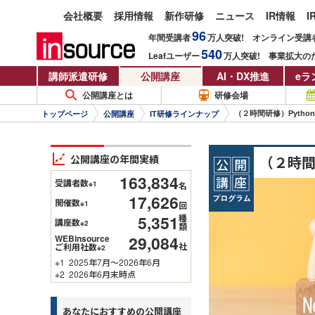
会社概要
採用情報
新作研修
ニュース
IR情報
I
96
年間受講者
万人
突破!
オンライン受講
540
Leafユーザー
万人
突破!
事業拡大の
講師派遣研修
公開講座
AI・DX推進
eラ
公開講座とは
研修会場
（２時間研修）Pyth
トップページ
公開講座
IT研修ラインナップ
公開講座の年間実績
（２時間
163,834
受講者数
※1
名
17,626
開催数
※1
回
5,351
種
講座数
※2
類
29,084
WEBinsource
社
ご利用社数
※2
※1
2025年7月～2026年6月
※2
2026年6月末時点
あなたにおすすめの公開講座