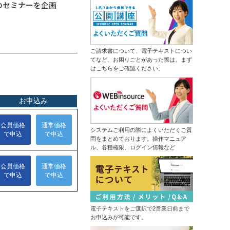
ムダなく成果につなげる
のセミナーを企画
ータ分析からソリューションの導出
13,500円
14,300円
まで
会員
通常
生成ＡＩ推進リーダー育成研修～効
2026年9月7日(月)
オンライン
果的な業務を選びエージェントを作
成する
情報セキュリティマネジメント研修
（半日研修）デザイン業務内製化の
ご請求書について、電子テキストについ
14,300円
14,300円
会員
通常
ための画像生成ＡＩ活用研修
てなど、お困りごとがあった際は、まず
2026年9月7日(月)
オンライン
はこちらをご確認ください。
はじめての業務自動化研修～生成Ａ
2026年9月14日(月)
オンライン
ＩとPythonで１日１時間を生みだす
中堅社員研修～管理職を補佐し、部
ＤＸ推進のための業務改革研修～デ
の成果を出す！
ジタル活用の視点を持つ
13,500円
14,300円
会員
通常
ChatGPT×データ分析研修～ＡＩド
2026年9月7日(月)
オンライン
リブンな課題解決
システムご利用の際によくいただくご質
プロジェクトマネジメント基礎研修
問をまとめております。操作マニュア
（半日研修）ＡＩ理解研修～人工知
ル、各種権限、ログイン情報など
13,500円
14,300円
能にできることを知り、正しく活用
会員
通常
する
2026年9月14日(月)
オンライン
触って高める生成ＡＩリテラシー研
修～生成ＡＩパスポート取得の１歩
はじめての経理実務研修～日次・月
を踏み出す
次基礎業務編
管理職向け発想力強化ワークショッ
13,500円
14,300円
会員
通常
プ～生成ＡＩとＳＦ思考で未来を構
想する
電子テキストをご選択で2営業日前まで
2026年9月14日(月)
オンライン
NotebookLM活用研修～生成ＡＩで
お申込みが可能です。
2026年9月28日(月)
オンライン
スライド作成を自動化する