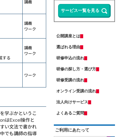
講義
ップ研修～整合性・納得感をＡＩで
担保する
13,500円
14,300円
会員
通常
Microsoft 365 Copilotの使い方研修
2026年9月7日(月)
オンライン
～資料作成の時間を半減する
2026年9月28日(月)
オンライン
講義
Copilot Studio研修～社内データ活用
ワーク
（半日研修）ＡＩエージェント基礎
エージェントを作る
研修～自分専用の生成ＡＩで業務を
公開講座とは
自動化する
ＤＸ推進のための要件定義研修
13,500円
14,300円
会員
通常
講義
選ばれる理由
2026年9月7日(月)
オンライン
Excelマクロで始める業務自動化研修
ワーク
～Copilot活用編
2026年9月7日(月)
オンライン
成する
研修申込の流れ
（若手向け）DX入門研修～ChatGPT
（中途社員・職種転換者向け）ビジ
に触れ、業務効率化のマインドを獲
ネスマナー研修
研修の探し方・選び方
得する
ワーク
13,500円
14,300円
会員
通常
ＡＩエージェント基礎研修～Gemini
研修受講の流れ
2026年9月7日(月)
オンライン
で自組織専用のGemを作成する
2026年9月14日(月)
オンライン
オンライン受講の流れ
ChatGPT×Pythonプログラミング研
修～自動化・データ分析編（５日
はじめての人事採用実務研修～求人
間）
法人向けサービス
票・説明会・入社手続きの流れを押
（半日研修）経営幹部・管理職向け
さえる
13,500円
14,300円
会員
通常
生成ＡＩ活用研修～リスクを理解し
語を学ぶかというこ
よくあるご質問
運用方針を決める
2026年9月7日(月)
オンライン
はExcel操作と
業務効率化のためのClaude活用研修
2026年9月28日(月)
オンライン
やすい文法で書かれ
～Excel業務と資料作成の負担を減ら
ご利用にあたって
す
い中でも講師の指導
生産性向上研修～仕事の見える化で
受注獲得のためのＡＩ活用研修～デ