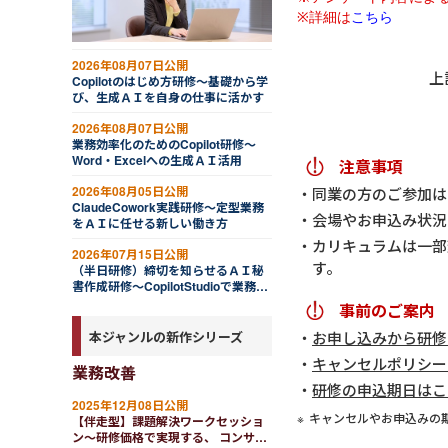
2026年08月07日公開
上
Copilotのはじめ方研修～基礎から学
び、生成ＡＩを自身の仕事に活かす
2026年08月07日公開
業務効率化のためのCopilot研修～
Word・Excelへの生成ＡＩ活用
注意事項
2026年08月05日公開
同業の方のご参加は
ClaudeCowork実践研修～定型業務
会場やお申込み状況
をＡＩに任せる新しい働き方
カリキュラムは一部
2026年07月15日公開
す。
（半日研修）締切を知らせるＡＩ秘
書作成研修～CopilotStudioで業務自
動化
事前のご案内
お申し込みから研修
本ジャンルの新作シリーズ
キャンセルポリシー
業務改善
研修の申込期日はこ
2025年12月08日公開
キャンセルやお申込みの
【伴走型】課題解決ワークセッショ
ン～研修価格で実現する、 コンサル