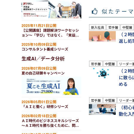
ティング型ワークショップ
似たテー
2025年11月21日公開
新入社員
若手層
中堅層
【公開講座】課題解決ワークセッシ
（２時
ョン～「学び」ではなく、「実益」
を得るためのワークショップを公開
返し処
2025年10月09日公開
講座でも
コンサルタント養成シリーズ
生成AI／データ分析
若手層
中堅層
リーダー
2026年07月09日公開
（２時
夏の自己研鑽キャンペーン
に散ら
める
若手層
中堅層
リーダー
2026年05月01日公開
「ＡＩと働く」研修シリーズ
（初心者
動化入
2026年02月18日公開
ＡＩ時代のビジネススキルシリーズ
～ＡＩ時代を勝ち抜くために、問い
を立てる力・評価する力・決断を下