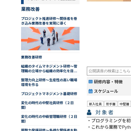
業務改善
プロジェクト推進研修～関係者を巻
き込み業務改善を実現に導く
業務改善研修
組織のタイムマネジメント研修～管
理職の立場から組織の効率化を目指
す
整理力向上研修～生産性の高い職場
研修内容・特徴
環境を作る
スケジュール
プロジェクトマネジメント基礎研修
変化の時代の中堅社員研修（２日
新入社員
若手層
中堅層
間）
対象者
変化の時代の中級管理職研修（２日
プログラミングを初
間）
これから業務でPyt
調整力発揮研修～多様な関係者を動