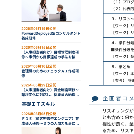
（１）プロ
（２）代表
３．リスト
【ワーク】
2026年06月19日公開
【ワーク】
ForwardDeployed型コンサルタント
養成研修
４．条件分
2026年06月15日公開
■条件分岐を
（人事担当者向け）目標管理制度研
【ワーク】
修～事例から目標達成の手法を検討
する
2026年06月10日公開
５．まとめ
管理職のためのチェックＡＩ作成研
【ワーク】
修
【参考】 辞
2026年05月29日公開
（人事担当者向け）賃金制度研修～
環境変化に対応し、従業員の納得感
企画者コ
を高める
基礎ＩＴスキル
リスキリングが
2026年08月05日公開
とも含めて何か
ＦＤＥ（顧客密着型エンジニア）育
相性が良く、業
成導入研修～３つの人間力を身につ
ける（２日間）
るため、リスキ