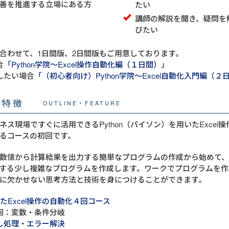
善を推進する立場にある方
たい
講師の解説を聞き、疑問を
びたい
合わせて、1日間版、2日間版もご用意しております。
合
「Python学院～Excel操作自動化編（１日間）」
したい場合
「（初心者向け）Python学院～Excel自動化入門編（２
・特徴
OUTLINE・FEATURE
ネス現場ですぐに活用できるPython（パイソン）を用いたExcel
るコースの初回です。
数値から計算結果を出力する簡単なプログラムの作成から始めて
する少し複雑なプログラムを作成します。ワークでプログラムを作
に欠かせない思考方法と技術を身につけることができます。
用いたExcel操作の自動化４回コース
回：変数・条件分岐
し処理・エラー解決