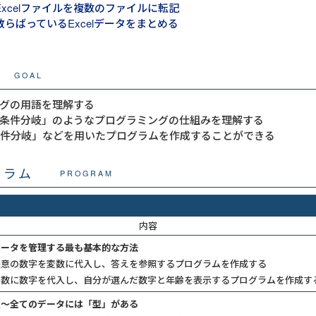
Excelファイルを複数のファイルに転記
散らばっているExcelデータをまとめる
GOAL
グの用語を理解する
条件分岐」のようなプログラミングの仕組みを理解する
で「条件分岐」などを用いたプログラムを作成することができる
グラム
PROGRAM
内容
データを管理する最も基本的な方法
任意の数字を変数に代入し、答えを参照するプログラムを作成する
変数に数字を代入し、自分が選んだ数字と年齢を表示するプログラムを作成す
型～全てのデータには「型」がある