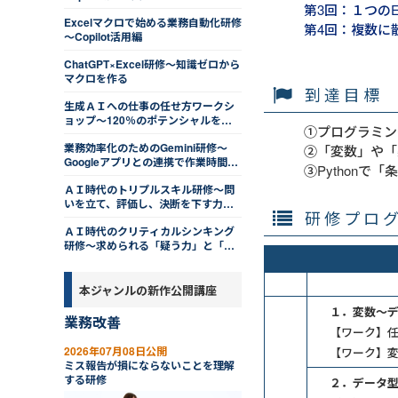
第3回：１つの
ツをつかむ
Excelマクロで始める業務自動化研修
第4回：複数に
～Copilot活用編
ChatGPT×Excel研修～知識ゼロから
マクロを作る
到達目標
生成ＡＩへの仕事の任せ方ワークシ
ョップ～120％のポテンシャルを発
①プログラミン
揮する
業務効率化のためのGemini研修～
②「変数」や「
Googleアプリとの連携で作業時間を
③Python
削減する
ＡＩ時代のトリプルスキル研修～問
いを立て、評価し、決断を下す力を
研修プロ
磨く
ＡＩ時代のクリティカルシンキング
研修～求められる「疑う力」と「活
かす知恵」
本ジャンルの新作公開講座
１．変数～
業務改善
【ワーク】
2026年07月08日公開
【ワーク】
ミス報告が損にならないことを理解
する研修
２．データ