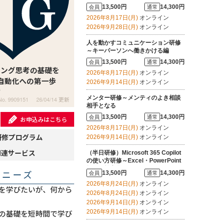
ーにする
13,500円
14,300円
会員
通常
2026年8月17日(月)
オンライン
2026年9月28日(月)
オンライン
人を動かすコミュニケーション研修
～キーパーソンへ働きかける編
13,500円
14,300円
会員
通常
ミング思考の基礎を
2026年8月17日(月)
オンライン
el自動化への第一歩
2026年9月14日(月)
オンライン
す
メンター研修～メンティのよき相談
No. 9909151
26/04/14 更新
相手となる
13,500円
14,300円
会員
通常
お申込みはこちら
2026年8月17日(月)
オンライン
研修プログラム
2026年9月14日(月)
オンライン
関連サービス
（半日研修）Microsoft 365 Copilot
の使い方研修～Excel・PowerPoint
操作を効率化する
・ニーズ
13,500円
14,300円
会員
通常
2026年8月24日(月)
オンライン
n）を学びたいが、何から
2026年8月24日(月)
オンライン
2026年9月14日(月)
オンライン
2026年9月14日(月)
オンライン
n）の基礎を短時間で学び