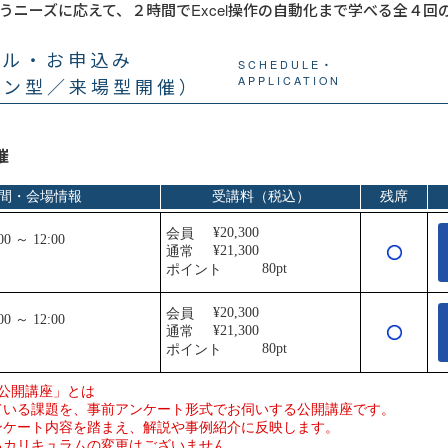
うニーズに応えて、２時間でExcel操作の自動化まで学べる全４回
ール・お申込み
SCHEDULE・
イン型／来場型開催）
APPLICATION
催