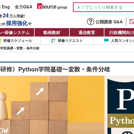
R Eng
全力Q&A
24
者
万人
突破!
公開講座 Q&A
採用強化
ため
中
ン
・
研修システム
動画教材
通信教育
行政機関向
研修スケジュール
研修リクエスト
人気ランキン
on学院基礎～変数・条件分岐
研修）Python学院基礎～変数・条件分岐