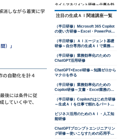
タイムマネジメント研修～仕事を効
率的に進めるための時間管理を学ぶ
解消しながら着実に学
注目の生成ＡＩ関連講座一覧
13,500円
14,300円
会員
通常
2026年8月24日(月)
オンライン
（半日研修）Microsoft 365 Copilot
の使い方研修～Excel・PowerPoint
ロジカルシンキング研修
操作を効率化する
13,500円
14,300円
会員
通常
（半日研修）ＡＩエージェント基礎
日間）」
研修～自分専用の生成ＡＩで業務を
2026年8月24日(月)
オンライン
自動化する
2026年9月28日(月)
オンライン
（半日研修）業務効率化のための
ChatGPT活用研修
交渉力向上研修～ネゴシエーション
スキルを上達させる
ChatGPT×Excel研修～知識ゼロから
操作の自動化を計４
マクロを作る
13,500円
14,300円
会員
通常
2026年8月24日(月)
オンライン
（半日研修）業務効率化のための
2026年9月28日(月)
オンライン
Copilot研修～文書・Excel業務のコ
、最後には条件に従
ツをつかむ
判断力強化研修～８つの観点で意思
（半日研修）Copilotのはじめ方研修
成していく中で、
決定ができる管理職になる
～生成ＡＩを仕事で頼れるパートナ
ーにする
13,500円
14,300円
会員
通常
ビジネス活用のためのＡＩ・人工知
2026年8月24日(月)
オンライン
能研修
2026年9月28日(月)
オンライン
ChatGPTプロンプトエンジニアリン
プレゼンテーション研修～相手を動
グ研修～使いこなすための応用手法
かす３つの要素を習得する
を学ぶ