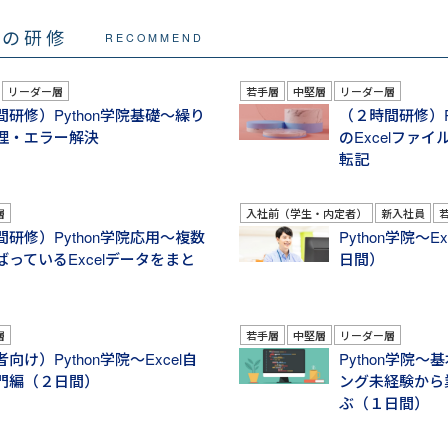
マの研修
RECOMMEND
リーダー層
若手層
中堅層
リーダー層
間研修）Python学院基礎～繰り
（２時間研修）P
理・エラー解決
のExcelファ
転記
層
入社前（学生・内定者）
新入社員
間研修）Python学院応用～複数
Python学院～
ばっているExcelデータをまと
日間）
層
若手層
中堅層
リーダー層
向け）Python学院～Excel自
Python学院
門編（２日間）
ング未経験から
ぶ（１日間）