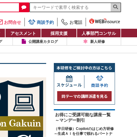
お問合せ
商談予約
お電話
け
アセスメント
採用支援
人事部門コンサル
グ
公開講座カタログ
新人研修
本研修をご検討中の方はこちら
スケジュール
商談予約
同テーマの講師派遣を見る
お得にご受講可能な講座一覧
～マンデー割引
（半日研修）Copilotのはじめ方研修
～生成ＡＩを仕事で頼れるパートナ