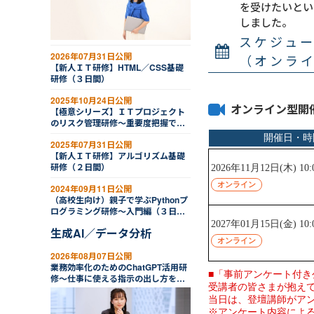
を受けたいとい
しました。
スケジュ
2026年07月31日公開
（オンラ
【新人ＩＴ研修】HTML／CSS基礎
研修（３日間）
2025年10月24日公開
オンライン型開
【極意シリーズ】ＩＴプロジェクト
のリスク管理研修～重要度把握で先
手行動
2025年07月31日公開
【新人ＩＴ研修】アルゴリズム基礎
研修（２日間）
2024年09月11日公開
（高校生向け）親子で学ぶPythonプ
ログラミング研修～入門編（３日
間）
生成AI／データ分析
2026年08月07日公開
業務効率化のためのChatGPT活用研
修～仕事に使える指示の出し方を学
ぶ