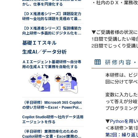
社内のＤＸ・業務改
かし、仕事を円滑化する
【ＤＸ推進者シリーズ】課題設定力
研修～全社的な課題を見極めて最適
化する
【ＤＸ推進者シリーズ】仮説構築力
▼ご受講者様の状況に
向上研修～多面的にデジタル化を考
える
1日間で受講したい場
基礎ＩＴスキル
2日間でじっくり受講
生成AI／データ分析
研修内容
ＡＩエージェント基礎研修～自分専
用の生成ＡＩで業務を自動化する
本研修は、ビジ
回に分けて学べ
変数に入力した
って答えが分岐
（半日研修）Microsoft 365 Copilot
の使い方研修～Excel・PowerPoint
プログラミング
操作を効率化する
Copilot Studio研修～社内データ活用
▼
Pythonを
エージェントを作る
＜本研修＞第1
（半日研修）業務効率化のための
第2回：繰り返
Copilot研修～文書・Excel業務のコ