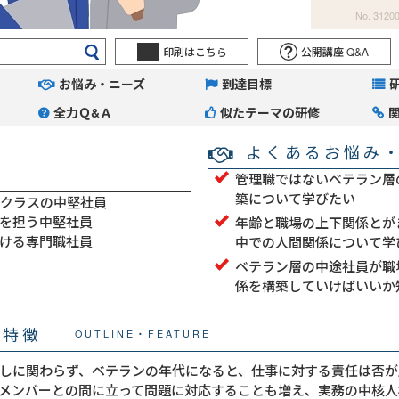
No. 3120
印刷はこちら
公開講座 Q&A
お悩み・ニーズ
到達目標
全力Ｑ&Ａ
似たテーマの研修
よくあるお悩み
管理職ではないベテラン層
築について学びたい
ンクラスの中堅社員
を担う中堅社員
年齢と職場の上下関係とが
ける専門職社員
中での人間関係について学
ベテラン層の中途社員が職
係を構築していけばいいか
・特徴
OUTLINE・FEATURE
しに関わらず、ベテランの年代になると、仕事に対する責任は否が
メンバーとの間に立って問題に対応することも増え、実務の中核人