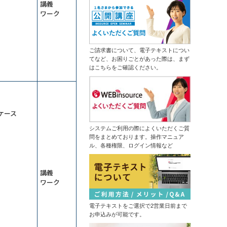
ムダなく成果につなげる
講義
ータ分析からソリューションの導出
ワーク
13,500円
14,300円
まで
会員
通常
生成ＡＩ推進リーダー育成研修～効
2026年9月7日(月)
オンライン
果的な業務を選びエージェントを作
成する
情報セキュリティマネジメント研修
（半日研修）デザイン業務内製化の
ご請求書について、電子テキストについ
14,300円
14,300円
会員
通常
ための画像生成ＡＩ活用研修
てなど、お困りごとがあった際は、まず
2026年9月7日(月)
オンライン
はこちらをご確認ください。
はじめての業務自動化研修～生成Ａ
2026年9月14日(月)
オンライン
ＩとPythonで１日１時間を生みだす
中堅社員研修～管理職を補佐し、部
ＤＸ推進のための業務改革研修～デ
の成果を出す！
ジタル活用の視点を持つ
13,500円
14,300円
会員
通常
ケース
ChatGPT×データ分析研修～ＡＩド
2026年9月7日(月)
オンライン
リブンな課題解決
システムご利用の際によくいただくご質
プロジェクトマネジメント基礎研修
問をまとめております。操作マニュア
（半日研修）ＡＩ理解研修～人工知
ル、各種権限、ログイン情報など
13,500円
14,300円
能にできることを知り、正しく活用
会員
通常
する
2026年9月14日(月)
オンライン
触って高める生成ＡＩリテラシー研
講義
修～生成ＡＩパスポート取得の１歩
はじめての経理実務研修～日次・月
を踏み出す
ワーク
次基礎業務編
管理職向け発想力強化ワークショッ
13,500円
14,300円
会員
通常
プ～生成ＡＩとＳＦ思考で未来を構
想する
電子テキストをご選択で2営業日前まで
2026年9月14日(月)
オンライン
NotebookLM活用研修～生成ＡＩで
お申込みが可能です。
2026年9月28日(月)
オンライン
スライド作成を自動化する