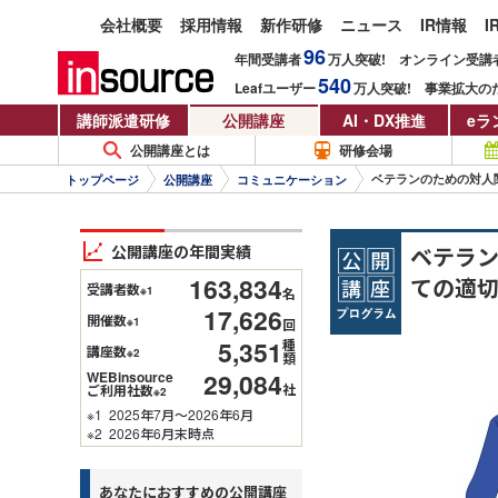
会社概要
採用情報
新作研修
ニュース
IR情報
I
96
年間受講者
万人
突破!
オンライン受講
540
Leafユーザー
万人
突破!
事業拡大の
講師派遣研修
公開講座
AI・DX推進
eラ
公開講座とは
研修会場
ベテランのための対人
トップページ
公開講座
コミュニケーション
公開講座の年間実績
ベテラ
163,834
ての適
受講者数
※1
名
17,626
開催数
※1
回
5,351
種
講座数
※2
類
29,084
WEBinsource
社
ご利用社数
※2
※1
2025年7月～2026年6月
※2
2026年6月末時点
あなたにおすすめの公開講座