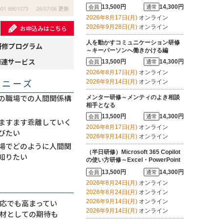
ーにする
13,500円
14,300円
会員
通常
001 9901073
26/07/06 更新
2026年8月17日(月)
オンライン
2026年9月28日(月)
オンライン
お申込みはこちら
人を動かすコミュニケーション研修
研修プログラム
～キーパーソンへ働きかける編
関連サービス
13,500円
14,300円
会員
通常
2026年8月17日(月)
オンライン
・ニーズ
2026年9月14日(月)
オンライン
の職場での人間関係構
メンター研修～メンティのよき相談
相手となる
13,500円
14,300円
会員
通常
ますます乖離していく
2026年8月17日(月)
オンライン
びたい
2026年9月14日(月)
オンライン
場でどのように人間関
（半日研修）Microsoft 365 Copilot
知りたい
の使い方研修～Excel・PowerPoint
操作を効率化する
13,500円
14,300円
会員
通常
2026年8月24日(月)
オンライン
2026年8月24日(月)
オンライン
2026年9月14日(月)
オンライン
応でも高まってい
2026年9月14日(月)
オンライン
材としての期待も