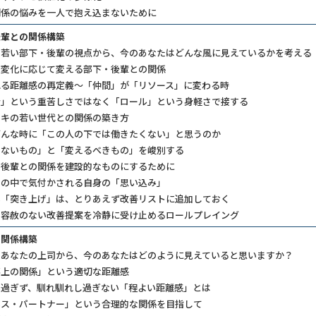
関係の悩みを一人で抱え込まないために
後輩との関係構築
】若い部下・後輩の視点から、今のあなたはどんな風に見えているかを考える
の変化に応じて変える部下・後輩との関係
る距離感の再定義～「仲間」が「リソース」に変わる時
」という重苦しさではなく「ロール」という身軽さで接する
ドキの若い世代との関係の築き方
んな時に「この人の下では働きたくない」と思うのか
ないもの」と「変えるべきもの」を峻別する
・後輩との関係を建設的なものにするために
の中で気付かされる自身の「思い込み」
「突き上げ」は、とりあえず改善リストに追加しておく
】容赦のない改善提案を冷静に受け止めるロールプレイング
の関係構築
】あなたの上司から、今のあなたはどのように見えていると思いますか？
事上の関係」という適切な距離感
過ぎず、馴れ馴れし過ぎない「程よい距離感」とは
ス・パートナー」という合理的な関係を目指して