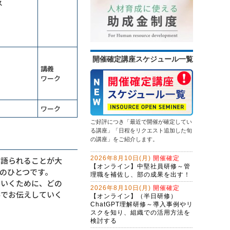
ス
情報セキュリティ研修～身近な事例
問合せ対応効率化のためのＡＩエー
から社内リスクを抑制する
ジェント研修～CopilotとExcel編
（２日間）
13,500円
14,300円
会員
通常
生成ＡＩを味方にするWebマーケテ
2026年9月14日(月)
オンライン
ィング戦略とAIO・LLMO対応記事作
2026年9月28日(月)
オンライン
成術～年間6,000件の問合せを獲得す
（半日研修）営業向け生成ＡＩ活用
る、インソース流のWeb開発
開催確定講座スケジュール一覧
問題解決研修～ビジネス上の問題を
研修～提案書作成・Excel作業を効率
講義
解決する
化する
ワーク
初心者限定！GeminiでWeb検索・情
13,500円
14,300円
会員
通常
報整理から自業務特化ＡＩ作成まで
2026年9月28日(月)
オンライン
学ぶ３日間集中コース
ChatGPT×Excelレベルアップ研修～
ワーク
マクロ仕様書で、要件定義力を強化
する
ご好評につき「最近で開催が確定してい
（半日研修）ChatGPTによるプログ
る講座」「日程をリクエスト追加した旬
ラミング効率化研修～活用事例とプ
の講座」をご紹介します。
ロンプトを学ぶ
ＡＩエージェント開発研修～
2026年8月10日(月)
開催確定
て語られることが大
LangChainで業務プロセスを改善す
【オンライン】中堅社員研修～管
る（２日間）
のひとつです。
理職を補佐し、部の成果を出す！
初心者限定！Copilotで基本操作から
ていくために、どの
自業務特化ＡＩ作成まで学ぶ３日間
2026年8月10日(月)
開催確定
形でお伝えしていく
集中コース
【オンライン】（半日研修）
生成ＡＩを活用した企画立案ワーク
ChatGPT理解研修～導入事例やリ
ショップ～アイデアソンに取り組む
スクを知り、組織での活用方法を
検討する
生成AI活用講座・応用編