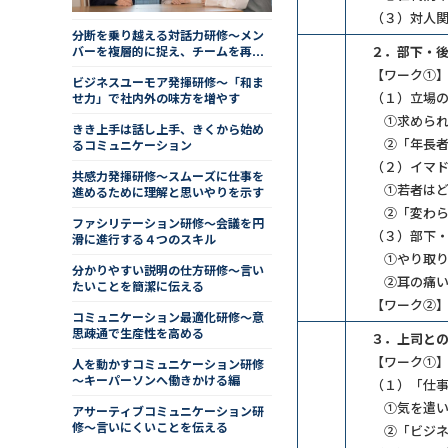
（３）対人
分断を乗り越える対話力研修～メン
２．部下・
バーを複層的に捉え、チームを再統
合する
【ワーク①
ビジネスユーモア発揮研修～「和ま
（１）立場
せ力」で社内外の味方を増やす
①求められ
きき上手は話し上手、きくから始め
②「年長者
るコミュニケーション
（２）イマ
共感力発揮研修～スムーズに仕事を
①若者はど
進めるために理解と思いやりを示す
②「変わら
ファシリテーション研修～会議を円
（３）部下
滑に進行する４つのスキル
①やり取り
分かりやすい説明の仕方研修～言い
②耳の痛い
たいことを簡潔に伝える
【ワーク②
コミュニケーション最適化研修～意
思疎通で生産性を高める
３．上司と
【ワーク①
人を動かすコミュニケーション研修
～キーパーソンへ働きかける編
（１）「仕
①気を遣い
アサーティブコミュニケーション研
修～言いにくいことを伝える
②「ビジネ