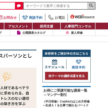
お問合せ
商談予約
お電話
け
アセスメント
採用支援
人事部門コンサル
グ
公開講座カタログ
新人研修
本研修をご検討中の方はこちら
スパーソンとし
スケジュール
商談予約
同テーマの講師派遣を見る
核人材であるベテラ
お得にご受講可能な講座一覧
員に求められる、自
～マンデー割引
ストレスのない適切
（半日研修）Copilotのはじめ方研修
係の築き方を学ぶ
～生成ＡＩを仕事で頼れるパートナ