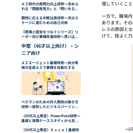
増していくこと
ＡＩ時代の質問力向上研修～求めら
れる「問題発見力」と「問いを立て
る力」
一方で、職場内
期待に応える中堅社員研修～次のス
あります。その
テージに進むための自己点検
レスの原因とな
【現場と経営をつなぐシリーズ】リ
けて、程よく力
ーダー向け業務改善研修～思い込み
を排した手法を学ぶ
中堅（46才以上向け）・シ
ニア向け
ＡＩエージェント基礎研修～自分専
用の生成ＡＩで業務を自動化する
ベテランのための対人関係の築き方
研修～成熟したビジネスパーソンと
しての適切な距離感
（50代以上限定）PowerPoint研修～
基礎と実践ケーススタディから苦手
を克服する
※上
（50代以上限定）Ｅｘｃｅｌ基礎研