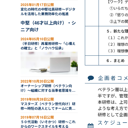
え
【ワーク】
2025年01月17日公開
①いらだち
変化の時代の中堅社員研修～デジタ
ルを活用した業務効率化の推進
②「怒りの
③上下の関
中堅（46才以上向け）・シ
ニア向け
５．新たな
（１）これ
2024年05月10日公開
（半日研修）再雇用研修～「心構え
（２）理想
の確立」と「ノウハウ伝承」
（３）理想
６．まとめ
企画者コ
2022年10月20日公開
オーナーシップ研修（ベテラン向
ベテラン層以上
け）～組織に対する当事者意識を高
め、率先力を身につける
半ですが、管理
2019年08月28日公開
本研修は、上司
マスターズ（ベテラン世代向け）研
ような考え方で
修～時短の達人としてチームに貢献
する
研修として企画
2019年07月16日公開
スケジュ
５０代活動（いそかつ）研修～これ
からのワークスタイルを考える