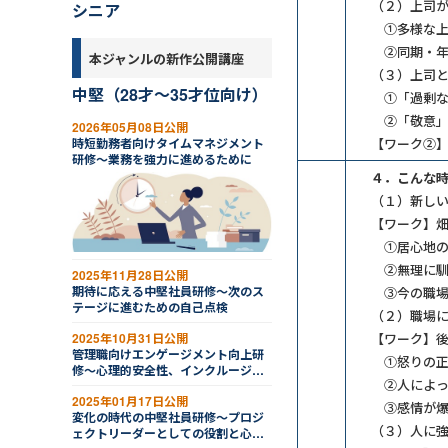
（２）上司
シニア
①多様な上
②同期・年
本ジャンルの新作公開講座
（３）上司
中堅（28才～35才位向け）
①「過剰な
②「敬意」
2026年05月08日公開
【ワーク②
時短勤務者向けタイムマネジメント
研修～業務を強力に進めるために
４．こんな
（１）新し
【ワーク】
①居心地の
②無理に馴
2025年11月28日公開
期待に応える中堅社員研修～次のス
③今の職場
テージに進むための自己点検
（２）職場
【ワーク】
2025年10月31日公開
管理職向けエンゲージメント向上研
①怒りの正
修～心理的安全性、インクルージョ
②人によっ
ン、ビロンギング
2025年01月17日公開
③感情が爆
変化の時代の中堅社員研修～プロジ
（３）人に
ェクトリーダーとしての役割と心構