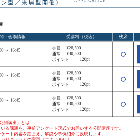
イン型／来場型開催）
APPLICATION
催