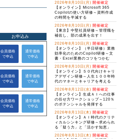
2026年8月10日(月)
開催確定
Claude Cowork実践研修～定型業務
【オンライン】Microsoft 365
をＡＩに任せる新しい働き方
Copilotの使い方研修～資料作成
の時間を半減する
生成AI活用講座・基礎編
2026年8月10日(月)
開催確定
【東京】中堅社員研修～管理職を
Ｇ検定対策研修～現代に必須のＡＩ
補佐し、部の成果を出す！
リテラシー（２日間）
2026年8月10日(月)
開催確定
アプリを作れる自分になる！生成Ａ
【オンライン】（半日研修）業務
Ｉで仕事を変えるバイブコーディン
効率化のためのCopilot研修～文
グ研修（２日間）
書・Excel業務のコツをつかむ
バイブコーディング体験研修～ＡＩ
の力でプログラムを自動作成する
2026年8月10日(月)
開催確定
【オンライン】５０代向けキャリ
（半日研修）ＡＩ時代の構文リテラ
アデザイン研修～人生１００年時
シー向上研修～アレクサンドラ・ア
代のマネーとキャリアを考える
ミラーゼ構文で考える
2026年8月12日(水)
開催確定
（半日研修）締切を知らせるＡＩ秘
【オンライン】生成ＡＩへの仕事
書作成研修～Copilot Studioで業務自
の任せ方ワークショップ～120％
動化
Gemini実践者向け！NotebookLM資
のポテンシャルを発揮する
料作成からGem構築まで学ぶ３日間
2026年8月13日(木)
開催確定
集中コース
【オンライン】ＡＩ時代のクリテ
Copilot実践者向け！Excel自動化か
ィカルシンキング研修～求められ
らＡＩエージェント構築まで学ぶ３
る「疑う力」と「活かす知恵」
日間集中コース
（半日研修）RAGシステム基礎研修
2026年8月13日(木)
開催確定
～組織内のデータを活用するＡＩエ