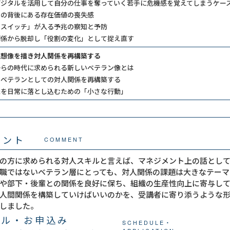
デジタルを活用して自分の仕事を奪っていく若手に危機感を覚えてしまうケー
の背後にある存在価値の喪失感
スイッチ」が入る予兆の察知と予防
係から脱却し「役割の変化」として捉え直す
理想像を描き対人関係を再構築する
からの時代に求められる新しいベテラン像とは
のベテランとしての対人関係を再構築する
像を日常に落とし込むための「小さな行動」
メント
COMMENT
の方に求められる対人スキルと言えば、マネジメント上の話とし
職ではないベテラン層にとっても、対人関係の課題は大きなテーマ
や部下・後輩との関係を良好に保ち、組織の生産性向上に寄与し
人間関係を構築していけばいいのかを、受講者に寄り添うような
しました。
ール・お申込み
SCHEDULE・