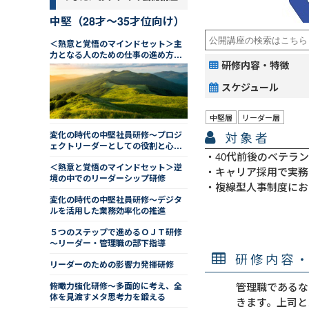
中堅（28才～35才位向け）
＜熱意と覚悟のマインドセット＞主
力となる人のための仕事の進め方研
研修内容・特徴
修（２日間）
スケジュール
中堅層
リーダー層
対象者
変化の時代の中堅社員研修～プロジ
ェクトリーダーとしての役割と心構
40代前後のベテラ
え
＜熱意と覚悟のマインドセット＞逆
キャリア採用で実務
境の中でのリーダーシップ研修
複線型人事制度にお
変化の時代の中堅社員研修～デジタ
ルを活用した業務効率化の推進
５つのステップで進めるＯＪＴ研修
～リーダー・管理職の部下指導
研修内容
リーダーのための影響力発揮研修
俯瞰力強化研修～多面的に考え、全
管理職であるな
体を見渡すメタ思考力を鍛える
きます。上司と