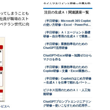
タイムマネジメント研修～仕事を効
率的に進めるための時間管理を学ぶ
注目の生成ＡＩ関連講座一覧
ってしまうことも
13,500円
14,300円
会員
通常
社員が職場のスト
2026年8月24日(月)
オンライン
（半日研修）Microsoft 365 Copilot
ベテラン世代に向
の使い方研修～Excel・PowerPoint
ロジカルシンキング研修
操作を効率化する
13,500円
14,300円
会員
通常
（半日研修）ＡＩエージェント基礎
研修～自分専用の生成ＡＩで業務を
2026年8月24日(月)
オンライン
自動化する
2026年9月28日(月)
オンライン
（半日研修）業務効率化のための
ChatGPT活用研修
交渉力向上研修～ネゴシエーション
スキルを上達させる
ChatGPT×Excel研修～知識ゼロから
マクロを作る
13,500円
14,300円
会員
通常
2026年8月24日(月)
オンライン
（半日研修）業務効率化のための
2026年9月28日(月)
オンライン
Copilot研修～文書・Excel業務のコ
ツをつかむ
判断力強化研修～８つの観点で意思
（半日研修）Copilotのはじめ方研修
決定ができる管理職になる
～生成ＡＩを仕事で頼れるパートナ
ーにする
13,500円
14,300円
会員
通常
ビジネス活用のためのＡＩ・人工知
2026年8月24日(月)
オンライン
能研修
2026年9月28日(月)
オンライン
ChatGPTプロンプトエンジニアリン
プレゼンテーション研修～相手を動
グ研修～使いこなすための応用手法
ービスへ
かす３つの要素を習得する
を学ぶ