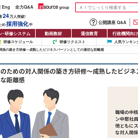
R Eng
全力Q&A
24
者
万人
突破!
公開講座 Q&A
採用強化
ため
中
ン
・
研修システム
動画教材
通信教育
行政機関向
研修スケジュール
研修リクエスト
人気ランキン
関係の築き方研修～成熟したビジネスパーソンとしての適切な距離感
ンのための対人関係の築き方研修～成熟したビジネ
切な距離感
職場の中
ン中堅社
他ともに
な対人関