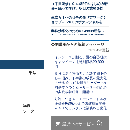
（半日研修）ChatGPTのはじめ方研
13,500円
14,300円
会員
通常
修～触って学び、明日の業務を効率
2026年8月31日(月)
オンライン
化する
生成ＡＩへの仕事の任せ方ワークシ
１対１面談研修～部下のキャリア開
ョップ～120％のポテンシャルを発
発支援編
揮する
業務効率化のためのGemini研修～
13,500円
14,300円
会員
通常
Googleアプリとの連携で作業時間を
2026年8月31日(月)
オンライン
削減する
公開講座からの新着メッセージ
（半日研修）ChatGPTを活用した発
若手社員研修～主体性の発揮
想力強化研修
2026/8/3更新
13,500円
14,300円
会員
通常
インソースが贈る、夏の自己研鑽
ＡＩエージェント基礎研修～自分専
2026年8月31日(月)
オンライン
キャンペーン【特別価格29,800
用の生成ＡＩで業務を自動化する
円】
アサーティブコミュニケーション研
手法
（半日研修）ChatGPT×Excel研修～
８月に培う評価力。面談で部下の
修～自他尊重のスタンスで言いにく
身近なExcel業務から始めるＡＩ活用
心を掴み、下半期の成長を最大化
いことを伝える
13,500円
14,300円
会員
通常
させる 次世代を担うリーダーの知
ChatGPTを活用したビジネス文書研
的基盤をつくる～リーダーのため
2026年8月31日(月)
オンライン
修～文書作成の新スタンダードを学
の実践教養研修、開講中
ぶ
レジリエンス研修～しなやかにスト
好評につきＡＩエージェント基礎
生成ＡＩを活用した業務改善研修～
レスと向き合い、回復力を身につけ
研修を9/30(水)までほぼ毎日開催
業務を可視化し、ＡＩに置き換え組
講義
る
～ＡＩでカンタンに業務を自動化
織展開する
13,500円
14,300円
会員
通常
ワーク
（半日研修）ChatGPT理解研修～導
2026年9月7日(月)
オンライン
入事例やリスクを知り、組織での活
用方法を検討する
リスクマネジメント研修～未然に防
【ＡＩと働く】研修担当者レベルア
ぐ方法を学ぶ