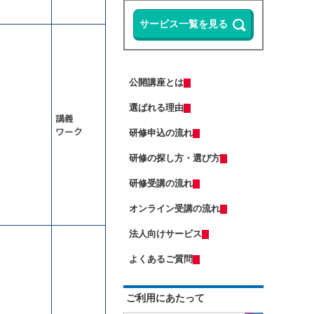
ップ研修～整合性・納得感をＡＩで
担保する
13,500円
14,300円
会員
通常
Microsoft 365 Copilotの使い方研修
2026年9月7日(月)
オンライン
～資料作成の時間を半減する
2026年9月28日(月)
オンライン
Copilot Studio研修～社内データ活用
（半日研修）ＡＩエージェント基礎
エージェントを作る
研修～自分専用の生成ＡＩで業務を
公開講座とは
自動化する
ＤＸ推進のための要件定義研修
13,500円
14,300円
会員
通常
選ばれる理由
2026年9月7日(月)
オンライン
Excelマクロで始める業務自動化研修
講義
～Copilot活用編
2026年9月7日(月)
オンライン
ワーク
研修申込の流れ
（若手向け）DX入門研修～ChatGPT
（中途社員・職種転換者向け）ビジ
に触れ、業務効率化のマインドを獲
ネスマナー研修
研修の探し方・選び方
得する
13,500円
14,300円
会員
通常
ＡＩエージェント基礎研修～Gemini
研修受講の流れ
2026年9月7日(月)
オンライン
で自組織専用のGemを作成する
2026年9月14日(月)
オンライン
オンライン受講の流れ
ChatGPT×Pythonプログラミング研
修～自動化・データ分析編（５日
はじめての人事採用実務研修～求人
間）
法人向けサービス
票・説明会・入社手続きの流れを押
（半日研修）経営幹部・管理職向け
さえる
13,500円
14,300円
会員
通常
生成ＡＩ活用研修～リスクを理解し
よくあるご質問
運用方針を決める
2026年9月7日(月)
オンライン
業務効率化のためのClaude活用研修
2026年9月28日(月)
オンライン
～Excel業務と資料作成の負担を減ら
ご利用にあたって
す
生産性向上研修～仕事の見える化で
受注獲得のためのＡＩ活用研修～デ