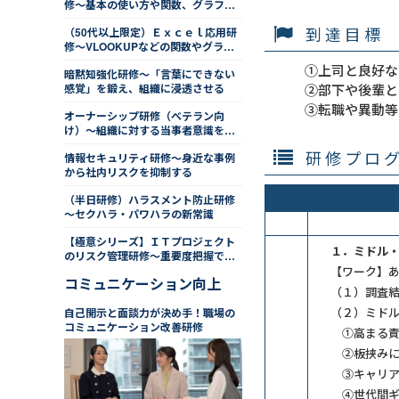
修～基本の使い方や関数、グラフを
学ぶ
到達目標
（50代以上限定）Ｅｘｃｅｌ応用研
修～VLOOKUPなどの関数やグラ
フ、ピボットテーブルを学ぶ
①上司と良好な
暗黙知強化研修～「言葉にできない
②部下や後輩と
感覚」を鍛え、組織に浸透させる
③転職や異動等
オーナーシップ研修（ベテラン向
け）～組織に対する当事者意識を高
め、率先力を身につける
研修プロ
情報セキュリティ研修～身近な事例
から社内リスクを抑制する
（半日研修）ハラスメント防止研修
～セクハラ・パワハラの新常識
【極意シリーズ】ＩＴプロジェクト
１．ミドル
のリスク管理研修～重要度把握で先
手行動
【ワーク】
コミュニケーション向上
（１）調査
（２）ミド
自己開示と面談力が決め手！職場の
コミュニケーション改善研修
①高まる責
②板挟みに
③キャリア
④世代間ギ