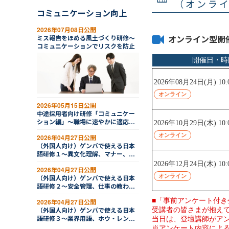
（オンラ
コミュニケーション向上
2026年07月08日公開
オンライン型開
ミス報告をほめる風土づくり研修～
コミュニケーションでリスクを防止
2026年05月15日公開
中途採用者向け研修「コミュニケー
ション編」～職場に速やかに適応す
る
2026年04月27日公開
（外国人向け）ゲンバで使える日本
語研修１～異文化理解、マナー、ル
ール
2026年04月27日公開
（外国人向け）ゲンバで使える日本
語研修２～安全管理、仕事の教わり
方
2026年04月27日公開
（外国人向け）ゲンバで使える日本
語研修３～業界用語、ホウ・レン・
ソウ