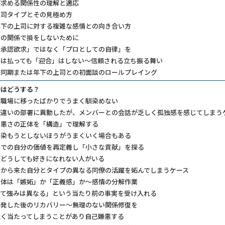
が求める関係性の理解と適応
司タイプとその見極め方
下の上司に対する複雑な感情との向き合い方
との関係で損をしないために
承認欲求」ではなく「プロとしての自律」を
は払っても「迎合」はしない～信頼される立ち振る舞い
】同期または年下の上司との初面談のロールプレイング
時はどうする？
い職場に移ったばかりでうまく馴染めない
畑違いの部署に異動したが、メンバーとの会話が乏しく孤独感を感じてしまう
悪さの正体を「構造」で理解する
染もうとしないほうがうまくいく場合もある
での自分の価値を再定義し「小さな貢献」を探る
にどうしても好きになれない人がいる
後から来た自分とタイプの異なる同僚の活躍を妬んでしまうケース
体は「嫉妬」か「正義感」か～感情の分解作業
て強みは異なる」という当たり前の事実を受け入れる
発した後のリカバリー～無理のない関係修復を
強く当たってしまうことがあり自己嫌悪する